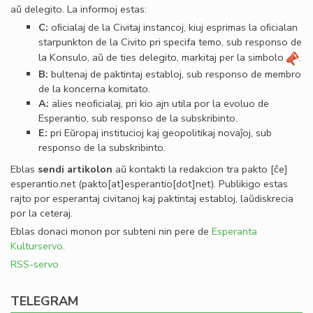
aŭ delegito. La informoj estas:
C:
oﬁcialaj de la Civitaj instancoj, kiuj esprimas la oﬁcialan
starpunkton de la Civito pri specifa temo, sub responso de
la Konsulo, aŭ de ties delegito, markitaj per la simbolo
.
B:
bultenaj de paktintaj establoj, sub responso de membro
de la koncerna komitato.
A:
alies neoﬁcialaj, pri kio ajn utila por la evoluo de
Esperantio, sub responso de la subskribinto.
E:
pri Eŭropaj institucioj kaj geopolitikaj novaĵoj, sub
responso de la subskribinto.
Eblas
sendi
artikolon
aŭ kontakti la redakcion tra
pakto
[ĉe]
esperantio
.
net
(pakto[at]esperantio[dot]net)
. Publikigo estas
rajto por esperantaj civitanoj kaj paktintaj establoj, laŭdiskrecia
por la ceteraj.
Eblas donaci monon por subteni nin pere de
Esperanta
Kulturservo
.
RSS-servo
TELEGRAM