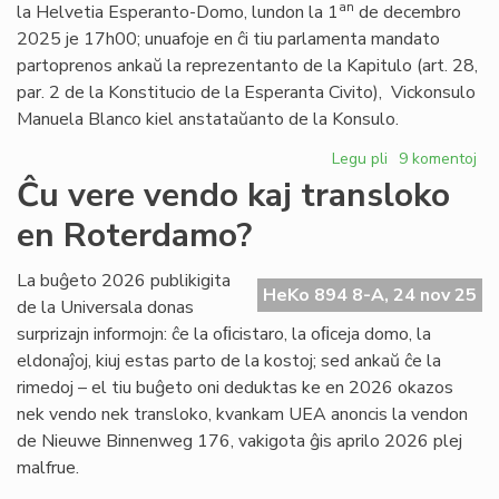
Foiro
an
la Helvetia Esperanto-Domo, lundon la 1
de decembro
de
2025 je 17h00; unuafoje en ĉi tiu parlamenta mandato
la
partoprenos ankaŭ la reprezentanto de la Kapitulo (art. 28,
6a
par. 2 de la Konstitucio de la Esperanta Civito), Vickonsulo
VK
Manuela Blanco kiel anstataŭanto de la Konsulo.
Legu pli
pri
9 komentoj
La
Ĉu vere vendo kaj transloko
Konsilio
en Roterdamo?
de
Pro
Esperanto
La buĝeto 2026 publikigita
HeKo 894 8-A, 24 nov 25
kunvokita
de la Universala donas
surprizajn informojn: ĉe la oﬁcistaro, la oﬁceja domo, la
eldonaĵoj, kiuj estas parto de la kostoj; sed ankaŭ ĉe la
rimedoj – el tiu buĝeto oni deduktas ke en 2026 okazos
nek vendo nek transloko, kvankam UEA anoncis la vendon
de Nieuwe Binnenweg 176, vakigota ĝis aprilo 2026 plej
malfrue.