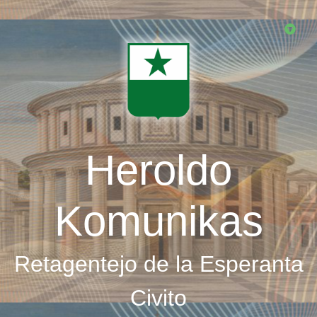
Skip
to
main
content
Heroldo
Komunikas
Retagentejo de la Esperanta
Civito