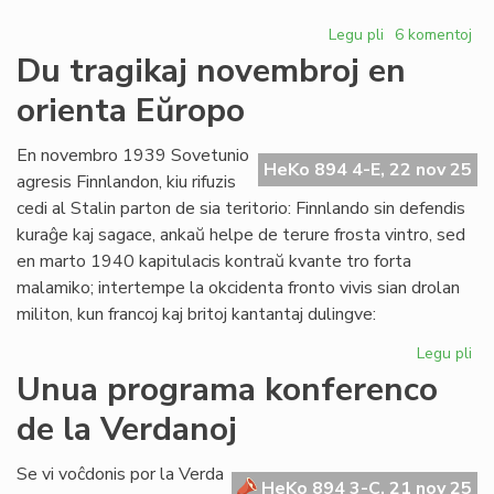
Legu pli
pri
6 komentoj
Propono
Du tragikaj novembroj en
de
orienta Eŭropo
Senata
rezolucio
pri
En novembro 1939 Sovetunio
HeKo 894 4-E, 22 nov 25
la
agresis Finnlandon, kiu rifuzis
komentoj
cedi al Stalin parton de sia teritorio: Finnlando sin defendis
en
kuraĝe kaj sagace, ankaŭ helpe de terure frosta vintro, sed
"HeKo"
en marto 1940 kapitulacis kontraŭ kvante tro forta
malamiko; intertempe la okcidenta fronto vivis sian drolan
militon, kun francoj kaj britoj kantantaj dulingve:
Legu pli
pri
Du
Unua programa konferenco
tra
de la Verdanoj
no
en
ori
Se vi voĉdonis por la Verda
HeKo 894 3-C, 21 nov 25
Eŭ