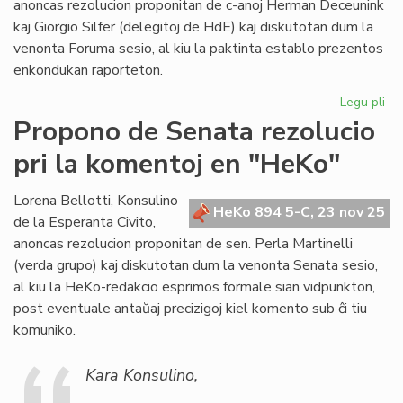
anoncas rezolucion proponitan de c-anoj Herman Deceunink
sesio
kaj Giorgio Silfer (delegitoj de HdE) kaj diskutotan dum la
venonta Foruma sesio, al kiu la paktinta establo prezentos
enkondukan raporteton.
Legu pli
pri
Pr
Propono de Senata rezolucio
de
pri la komentoj en "HeKo"
Fo
rez
pri
Lorena Bellotti, Konsulino
HeKo 894 5-C, 23 nov 25
da
de la Esperanta Civito,
anoncas rezolucion proponitan de sen. Perla Martinelli
(verda grupo) kaj diskutotan dum la venonta Senata sesio,
al kiu la HeKo-redakcio esprimos formale sian vidpunkton,
post eventuale antaŭaj precizigoj kiel komento sub ĉi tiu
komuniko.
Kara Konsulino,