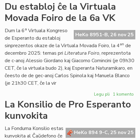
Propono
Du establoj ĉe la Virtuala
de
Movada Foiro de la 6a VK
Foruma
rezolucio
pri
a
Dum la 6
Virtuala Kongreso
HeKo 8951-B, 26 nov 25
la
de Esperanto du establoj
Oka
an
sinprezentos okaze de la Virtuala Movada Foiro, la 4
de
de
decembro 2025: temas pri
Literatura Foiro
, reprezentota
Marto
de c-anoj Alessio Giordano kaj Giacomo Comincini (je 09h30
CET, ĉe la virtuala budo 2), kaj Esperanta Naturamikaro, en
ĉeesto de de gec-anoj Carlos Spinola kaj Manuela Blanco
(je 21h30 CET, ĉe la vir
Legu pli
pri
1 komento
Du
La Konsilio de Pro Esperanto
establoj
kunvokita
ĉe
la
Virtuala
La Fonduma Konsilio estas
HeKo 894 9-C, 25 nov 25
Movada
kunvokita al Ĉaŭdefono ĉe