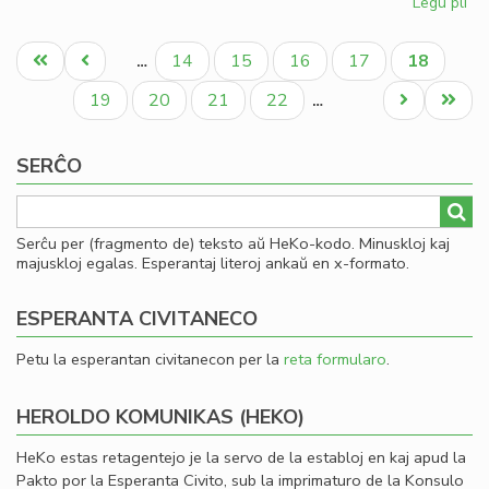
Legu pli
pri
Dir
Pagination
pri
Unua
Antaŭa
Paĝo
Paĝo
Paĝo
Paĝo
Aktuala
14
15
16
17
18
…
la
paĝo
paĝo
paĝo
pa
Paĝo
Paĝo
Paĝo
Paĝo
Next
Last
19
20
21
22
…
en
page
page
la
SERĈO
Fo
ta
Serĉu per (fragmento de) teksto aŭ HeKo-kodo. Minuskloj kaj
majuskloj egalas. Esperantaj literoj ankaŭ en x-formato.
ESPERANTA CIVITANECO
Petu la esperantan civitanecon per la
reta formularo
.
HEROLDO KOMUNIKAS (HEKO)
HeKo estas retagentejo je la servo de la establoj en kaj apud la
Pakto por la Esperanta Civito, sub la imprimaturo de la Konsulo