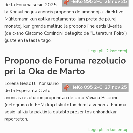
HeKo 895 3-C, 28 nov 25
Koutny
de la Foruma sesio 2025:
pri
la Konsulino ĵus anoncis proponon de amendoj al direktivo
lingvistiko
Mühlemann kun aplika reglamento; jam preta de pluraj
monatoj, kun granda malfruo la propono ﬁne estis liverita
(de c-ano Giacomo Comincini, delegito de “Literatura Foiro”)
ĝuste en la lasta tago.
Legu pli
pri
2 komentoj
Liverita
Propono de Foruma rezolucio
la
pri la Oka de Marto
reformopropon
de
direktivo
Lorena Bellotti, Konsulino
HeKo 895 2-C, 27 nov 25
Mühlemann
de la Esperanta Civito,
anoncas rezolucion proponitan de c-ino Viviana Piccinini
(delegitino de FEM) kaj diskutotan dum la venonta Foruma
sesio, al kiu la paktinta establo prezentos enkondukan
raporteton.
Legu pli
pri
5 komentoj