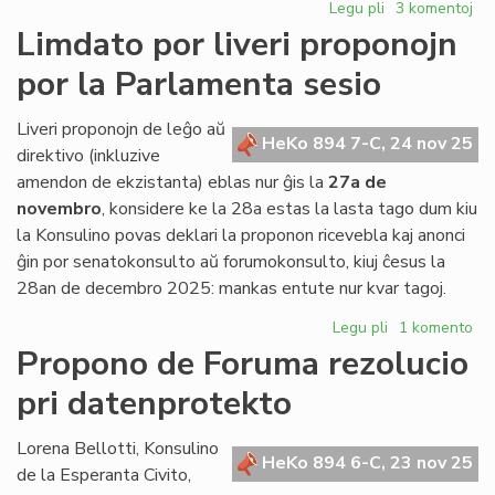
Legu pli
pri
3 komentoj
Ĉu
Limdato por liveri proponojn
vere
por la Parlamenta sesio
vendo
kaj
transloko
Liveri proponojn de leĝo aŭ
HeKo 894 7-C, 24 nov 25
en
direktivo (inkluzive
Roterdamo?
amendon de ekzistanta) eblas nur ĝis la
27a de
novembro
, konsidere ke la 28a estas la lasta tago dum kiu
la Konsulino povas deklari la proponon ricevebla kaj anonci
ĝin por senatokonsulto aŭ forumokonsulto, kiuj ĉesus la
28an de decembro 2025: mankas entute nur kvar tagoj.
Legu pli
pri
1 komento
Limdato
Propono de Foruma rezolucio
por
pri datenprotekto
liveri
proponojn
por
Lorena Bellotti, Konsulino
HeKo 894 6-C, 23 nov 25
la
de la Esperanta Civito,
Parlamenta