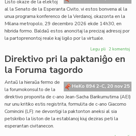
Listo okaze de la elektoj
al la Senato de la Esperanta Civito, vi estos bonvena al la
unua programa konferenco de la Verdanoj, okazonta en la
Milana metropolo, 29 decembro 2026 ekde 14h30, en
hibrida formo. Baldaŭ estos anoncitaj la precizaj adresoj por
la partoprenontoj reale kaj ligilo por la virtuale.
Legu pli
pri
2 komentoj
Unua
Direktivo pri la paktaniĝo en
programa
la Foruma tagordo
konferenco
de
la
Antaŭ la hieraŭa fermo de
HeKo 894 2-C, 20 nov 25
Verdanoj
la forumokonsulto de la
direktivo proponita de c-ano Jean-Sacha Barikumutima (AEI)
nur unu kritiko estis registrita, formulita de c-ano Giacomo
Comincini (LF): ne devontigi la paktonton aneksi al sia
petskribo la liston de la establanoj kiuj deziras peti la
esperantan civitanecon.