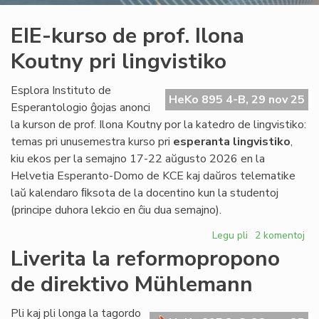
EIE-kurso de prof. Ilona
Koutny pri lingvistiko
Esplora Instituto de
HeKo 895 4-B, 29 nov 25
Esperantologio ĝojas anonci
la kurson de prof. Ilona Koutny por la katedro de lingvistiko:
temas pri unusemestra kurso pri
esperanta lingvistiko
,
kiu ekos per la semajno 17-22 aŭgusto 2026 en la
Helvetia Esperanto-Domo de KCE kaj daŭros telematike
laŭ kalendaro ﬁksota de la docentino kun la studentoj
(principe duhora lekcio en ĉiu dua semajno).
Legu pli
pri
2 komentoj
EIE-
Liverita la reformopropono
kurso
de direktivo Mühlemann
de
prof.
Ilona
Pli kaj pli longa la tagordo