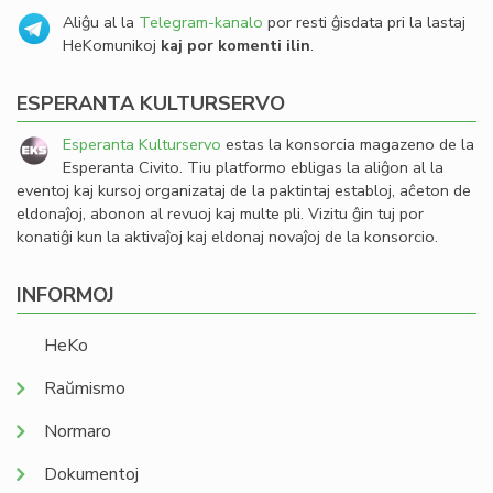
Aliĝu al la
Telegram-kanalo
por resti ĝisdata pri la lastaj
HeKomunikoj
kaj por komenti ilin
.
ESPERANTA KULTURSERVO
Esperanta Kulturservo
estas la konsorcia magazeno de la
Esperanta Civito. Tiu platformo ebligas la aliĝon al la
eventoj kaj kursoj organizataj de la paktintaj establoj, aĉeton de
eldonaĵoj, abonon al revuoj kaj multe pli. Vizitu ĝin tuj por
konatiĝi kun la aktivaĵoj kaj eldonaj novaĵoj de la konsorcio.
INFORMOJ
HeKo
Raŭmismo
Normaro
Dokumentoj