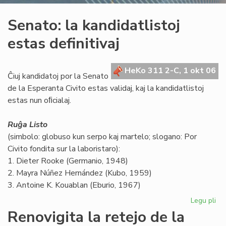
Senato: la kandidatlistoj
estas definitivaj
HeKo 311 2-C, 1 okt 06
Ĉiuj kandidatoj por la Senato
de la Esperanta Civito estas validaj, kaj la kandidatlistoj
estas nun oﬁcialaj.
Ruĝa Listo
(simbolo: globuso kun serpo kaj martelo; slogano: Por
Civito fondita sur la laboristaro):
1. Dieter Rooke (Germanio, 1948)
2. Mayra Núñez Hernández (Kubo, 1959)
3. Antoine K. Kouablan (Eburio, 1967)
Legu pli
pri
Se
Renovigita la retejo de la
la