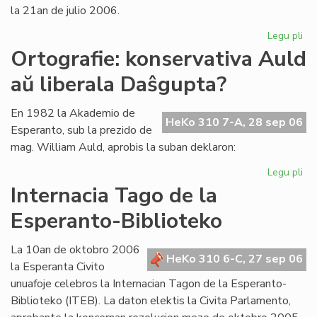
la 21an de julio 2006.
Legu pli
pri
La
Ortografie: konservativa Auld
Li
aŭ liberala Daŝgupta?
Ko
pr
po
En 1982 la Akademio de
HeKo 310 7-A, 28 sep 06
ofi
Esperanto, sub la prezido de
mag. William Auld, aprobis la suban deklaron:
Legu pli
pri
Ort
Internacia Tago de la
ko
Esperanto-Biblioteko
Au
aŭ
lib
La 10an de oktobro 2006
HeKo 310 6-C, 27 sep 06
Da
la Esperanta Civito
unuafoje celebros la Internacian Tagon de la Esperanto-
Biblioteko (ITEB). La daton elektis la Civita Parlamento,