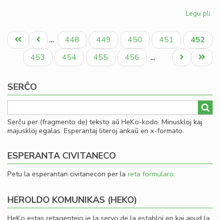
Legu pli
pri
Gio
Pagination
Sil
Unua
Antaŭa
Paĝo
Paĝo
Paĝo
Paĝo
Aktual
448
449
450
451
452
…
la
paĝo
paĝo
paĝo
la
Paĝo
Paĝo
Paĝo
Paĝo
Next
Last
453
454
455
456
…
Ko
page
page
SERĈO
Serĉu per (fragmento de) teksto aŭ HeKo-kodo. Minuskloj kaj
majuskloj egalas. Esperantaj literoj ankaŭ en x-formato.
ESPERANTA CIVITANECO
Petu la esperantan civitanecon per la
reta formularo
.
HEROLDO KOMUNIKAS (HEKO)
HeKo estas retagentejo je la servo de la establoj en kaj apud la