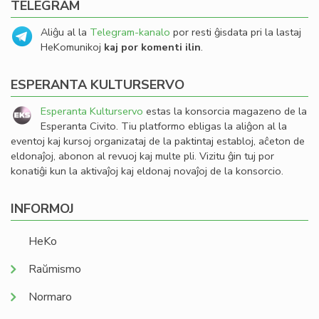
TELEGRAM
Aliĝu al la
Telegram-kanalo
por resti ĝisdata pri la lastaj
HeKomunikoj
kaj por komenti ilin
.
ESPERANTA KULTURSERVO
Esperanta Kulturservo
estas la konsorcia magazeno de la
Esperanta Civito. Tiu platformo ebligas la aliĝon al la
eventoj kaj kursoj organizataj de la paktintaj establoj, aĉeton de
eldonaĵoj, abonon al revuoj kaj multe pli. Vizitu ĝin tuj por
konatiĝi kun la aktivaĵoj kaj eldonaj novaĵoj de la konsorcio.
INFORMOJ
HeKo
Raŭmismo
Normaro