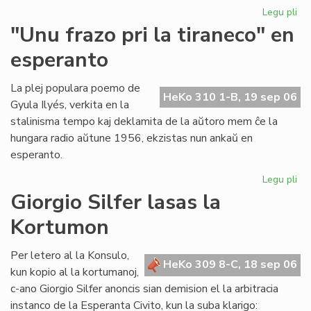
Legu pli
pri
Ni
"Unu frazo pri la tiraneco" en
lit
esperanto
en
PE
ko
La plej populara poemo de
HeKo 310 1-B, 19 sep 06
Gyula Ilyés, verkita en la
stalinisma tempo kaj deklamita de la aŭtoro mem ĉe la
hungara radio aŭtune 1956, ekzistas nun ankaŭ en
esperanto.
Legu pli
pri
"U
Giorgio Silfer lasas la
fra
Kortumon
pri
la
tir
Per letero al la Konsulo,
HeKo 309 8-C, 18 sep 06
en
kun kopio al la kortumanoj,
es
c-ano Giorgio Silfer anoncis sian demision el la arbitracia
instanco de la Esperanta Civito, kun la suba klarigo: