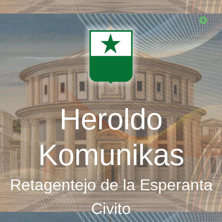
Skip
to
main
content
Heroldo
Komunikas
Retagentejo de la Esperanta
Civito