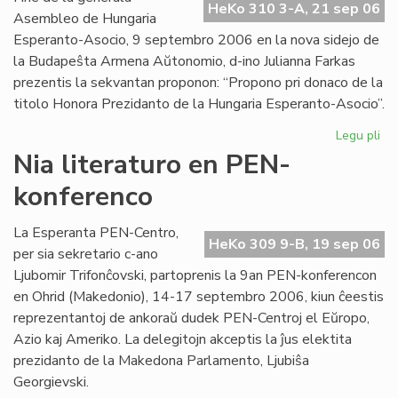
HeKo 310 3-A, 21 sep 06
Int
Asembleo de Hungaria
Esperanto-Asocio, 9 septembro 2006 en la nova sidejo de
la Budapeŝta Armena Aŭtonomio, d-ino Julianna Farkas
prezentis la sekvantan proponon: “Propono pri donaco de la
titolo Honora Prezidanto de la Hungaria Esperanto-Asocio”.
Legu pli
pri
Hu
Nia literaturo en PEN-
Es
konferenco
Aso
Du
ho
La Esperanta PEN-Centro,
HeKo 309 9-B, 19 sep 06
pr
per sia sekretario c-ano
Ljubomir Trifonĉovski, partoprenis la 9an PEN-konferencon
en Ohrid (Makedonio), 14-17 septembro 2006, kiun ĉeestis
reprezentantoj de ankoraŭ dudek PEN-Centroj el Eŭropo,
Azio kaj Ameriko. La delegitojn akceptis la ĵus elektita
prezidanto de la Makedona Parlamento, Ljubiŝa
Georgievski.