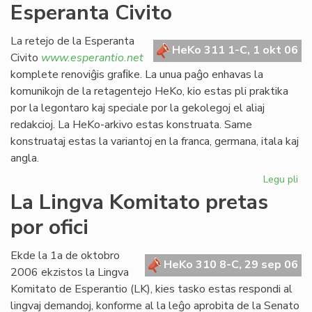
Esperanta Civito
kan
es
def
La retejo de la Esperanta
HeKo 311 1-C, 1 okt 06
Civito
www.esperantio.net
komplete renoviĝis graﬁke. La unua paĝo enhavas la
komunikojn de la retagentejo HeKo, kio estas pli praktika
por la legontaro kaj speciale por la gekolegoj el aliaj
redakcioj. La HeKo-arkivo estas konstruata. Same
konstruataj estas la variantoj en la franca, germana, itala kaj
angla.
Legu pli
pri
Re
La Lingva Komitato pretas
la
por ofici
ret
de
la
Ekde la 1a de oktobro
HeKo 310 8-C, 29 sep 06
Es
2006 ekzistos la Lingva
Civ
Komitato de Esperantio (LK), kies tasko estas respondi al
lingvaj demandoj, konforme al la leĝo aprobita de la Senato