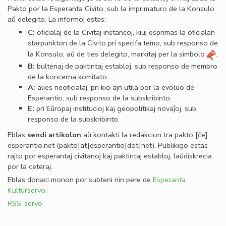
Pakto por la Esperanta Civito, sub la imprimaturo de la Konsulo
aŭ delegito. La informoj estas:
C:
oﬁcialaj de la Civitaj instancoj, kiuj esprimas la oﬁcialan
starpunkton de la Civito pri specifa temo, sub responso de
la Konsulo, aŭ de ties delegito, markitaj per la simbolo
.
B:
bultenaj de paktintaj establoj, sub responso de membro
de la koncerna komitato.
A:
alies neoﬁcialaj, pri kio ajn utila por la evoluo de
Esperantio, sub responso de la subskribinto.
E:
pri Eŭropaj institucioj kaj geopolitikaj novaĵoj, sub
responso de la subskribinto.
Eblas
sendi
artikolon
aŭ kontakti la redakcion tra
pakto
[ĉe]
esperantio
.
net
(pakto[at]esperantio[dot]net)
. Publikigo estas
rajto por esperantaj civitanoj kaj paktintaj establoj, laŭdiskrecia
por la ceteraj.
Eblas donaci monon por subteni nin pere de
Esperanta
Kulturservo
.
RSS-servo