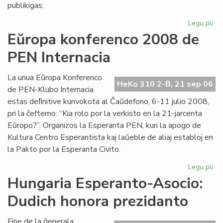
pri
publikigas:
alf
Legu pli
pri
Pri
Eŭropa konferenco 2008 de
Ivo
PEN Internacia
La
kaj
hu
La unua Eŭropa Konferenco
HeKo 310 2-B, 21 sep 06
la
de PEN-Klubo Internacia
estas deﬁnitive kunvokota al Ĉaŭdefono, 6-11 julio 2008,
pri la ĉeftemo: “Kia rolo por la verkisto en la 21-jarcenta
Eŭropo?”. Organizos la Esperanta PEN, kun la apogo de
Kultura Centro Esperantista kaj laŭeble de aliaj establoj en
la Pakto por la Esperanta Civito.
Legu pli
pri
Eŭ
Hungaria Esperanto-Asocio:
ko
Dudich honora prezidanto
20
de
PE
Fine de la ĝenerala