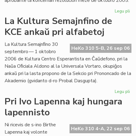
aprobante la koncernan rezolucion meze de oktobro 2005.
Legu pli
pri
Int
La Kultura Semajnfino de
Ta
KCE ankaŭ pri alfabetoj
de
la
Es
La Kultura Semajnﬁno 30
HeKo 310 5-B, 26 sep 06
Bib
septembro — 1 oktobro
2006 de Kultura Centro Esperantista en Ĉaŭdefono, pri la
Naŭa Oﬁciala Aldono al la Universala Vortaro, okupiĝos
ankaŭ pri la lasta propono de la Sekcio pri Prononcado de la
Akademio (gvidanto d-ro Probal Dasgupta).
Legu pli
pri
La
Pri Ivo Lapenna kaj hungara
Kul
lapennisto
Se
de
KC
Ni ricevis de s-ino Birthe
HeKo 310 4-A, 22 sep 06
an
Lapenna kaj volonte