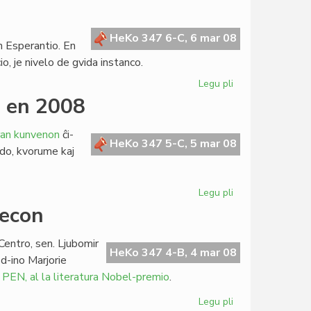
misinformo
el
Svislando
HeKo 347 6-C, 6 mar 08
en Esperantio. En
o, je nivelo de gvida instanco.
Legu pli
pri
Nigraj
o en 2008
listoj
en
ran kunvenon
ĉi-
Esperantio
HeKo 347 5-C, 5 mar 08
do, kvorume kaj
Legu pli
pri
Unua
tecon
kunveno
de
Centro, sen. Ljubomir
la
HeKo 347 4-B, 4 mar 08
 d-ino Marjorie
Kapitulo
a PEN, al la literatura Nobel-premio
.
en
2008
Legu pli
pri