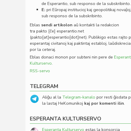
de Esperantio, sub responso de la subskribinto.
E:
pri Eŭropaj institucioj kaj geopolitikaj novaĵoj
sub responso de la subskribinto.
Eblas
sendi
artikolon
aŭ kontakti la redakcion
tra
pakto
[ĉe]
esperantio
.
net
(pakto[at]esperantio[dot]net)
. Publikigo estas rajto 
esperantaj civitanoj kaj paktintaj establoj, laŭdiskrecia
por la ceteraj.
Eblas donaci monon por subteni nin pere de
Esperant
Kulturservo
.
RSS-servo
TELEGRAM
Aliĝu al la
Telegram-kanalo
por resti ĝisdata p
la lastaj HeKomunikoj
kaj por komenti ilin
.
ESPERANTA KULTURSERVO
Esperanta Kulturservo
estas la konsorcia