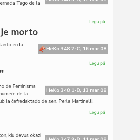
ternacia Tago de la
Legu pli
pri
Heroldo
 je morto
de
Esperanto
tanto en la
3:2008
HeKo 348 2-C, 16 mar 08
aperis
Legu pli
pri
Pri
"
esperantisto
kondamnita
ano de Feminisma
je
HeKo 348 1-B, 13 mar 08
 numero de la
morto
 la ĉefredaktado de sen. Perla Martinelli.
Legu pli
pri
La
marta
numero
con, kiu devus okazi
de
HeKo 347 9-B, 11 mar 08