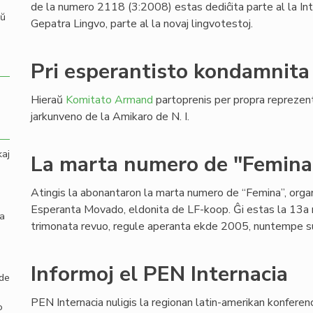
de la numero 2118 (3:2008) estas dediĉita parte al la In
aŭ
Gepatra Lingvo, parte al la novaj lingvotestoj.
Pri esperantisto kondamnita
Hieraŭ
Komitato Armand
partoprenis per propra reprezen
jarkunveno de la Amikaro de N. I.
kaj
La marta numero de "Femina
Atingis la abonantaron la marta numero de “Femina”, org
Esperanta Movado, eldonita de LF-koop. Ĝi estas la 13a
la
trimonata revuo, regule aperanta ekde 2005, nuntempe sub
Informoj el PEN Internacia
 de
PEN Internacia nuligis la regionan latin-amerikan konferen
o