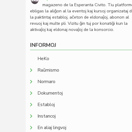
magazeno de la Esperanta Civito. Tiu platfor
ebligas la aliĝon al la eventoj kaj kursoj organizataj 
la paktintaj establoj, aĉeton de eldonaĵoj, abonon al
revuoj kaj multe pli. Vizitu ĝin tuj por konatiĝi kun la
aktivaĵoj kaj eldonaj novaĵoj de la konsorcio.
INFORMOJ
HeKo
Raŭmismo
Normaro
Dokumentoj
Establoj
Instancoj
En aliaj lingvoj