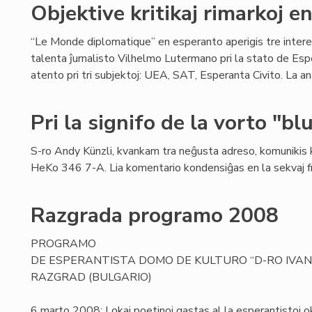
Objektive kritikaj rimarkoj 
“Le Monde diplomatique” en esperanto aperigis tre intere
talenta ĵurnalisto Vilhelmo Lutermano pri la stato de Esp
atento pri tri subjektoj: UEA, SAT, Esperanta Civito. La an
Pri la signifo de la vorto "bl
S-ro Andy Künzli, kvankam tra neĝusta adreso, komunikis 
HeKo 346 7-A. Lia komentario kondensiĝas en la sekvaj fr
Razgrada programo 2008
PROGRAMO
DE ESPERANTISTA DOMO DE KULTURO “D-RO IVAN
RAZGRAD (BULGARIO)
6 marto 2008: Lokaj poetinoj gastas al la esperantistoj o