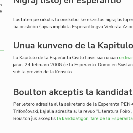
Nigraj listoj en Esperantio
mo
de
Lastatempe cirkulis la oniskribo, ke ekzistas nigraj listoj 
tia oniskribo ŝajnas implikita Esperantlingva Verkista Asoci
Unua kunveno de la Kapitul
La Kapitulo de la Esperanta Civito havis sian unuan
ordina
jaran, 24 februaro 2008 ĉe la Esperanto-Domo en Svislan
sub la prezido de la Konsulo.
Boulton akceptis la kandida
Per letero adresita al la sekretario de la Esperanta PEN-
Trifonĉovski, kaj alia adresita al la revuo “Literatura Foiro”,
Boulton ĵus akceptis
la kandidatigon, fare de la Esperant