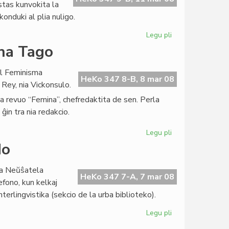
stas kunvokita la
"Femina"
nduki al plia nuligo.
Legu pli
pri
Informoj
ina Tago
el
PEN
al Feminisma
Internacia
HeKo 347 8-B, 8 mar 08
Rey, nia Vickonsulo.
la revuo “Femina”, chefredaktita de sen. Perla
ĝin tra nia redakcio.
Legu pli
pri
Donaco
do
pro
la
la Neŭŝatela
Internacia
HeKo 347 7-A, 7 mar 08
efono, kun kelkaj
Virina
nterlingvistika (sekcio de la urba biblioteko).
Tago
Legu pli
pri
Blufa