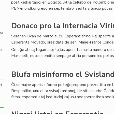
post kelkaj tagoj en Bogoto. Al la ĉefurbo de Kolombio e
PEN-mondkongreso en septembro, sed la situacio povas ko
,
Donaco pro la Internacia Vir
por
Serenan Okan de Marto al ĉiu Esperantianino! kaj specife 
Esperanta Movado, prezidata de sen. Marie-France Conde 
Omaĝe al niaj legantinoj, la ĵus aperinta marta numero de 
a
Martinelli, estos sendita senpage al ĉiu persono kiu petos 
Blufa misinformo el Svislan
Ĉi-semajne aperis informo pri leĝopropono prezentita en 
ri
Respubliko, unu el la svisaj kantonoj, kie situas urbo Ĉaŭd
famaj esperantistaj institucioj kaj unu neesperantista sed i