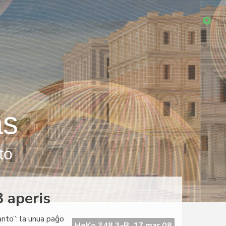
as
to
 aperis
anto”: la unua paĝo
HeKo 348 3-B, 17 mar 08