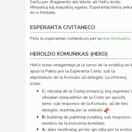
Serĉu per (fragmento de) teksto aŭ HeKo-kodo.
Minuskloj kaj majuskloj egalas. Esperantaj literoj ank
en x-formato.
ESPERANTA CIVITANECO
Petu la esperantan civitanecon per la
reta formularo
.
HEROLDO KOMUNIKAS (HEKO)
HeKo estas retagentejo je la servo de la establoj en 
apud la Pakto por la Esperanta Civito, sub la
imprimaturo de la Konsulo aŭ delegito. La informoj
estas:
C:
oﬁcialaj de la Civitaj instancoj, kiuj esprimas 
oﬁcialan starpunkton de la Civito pri specifa
temo, sub responso de la Konsulo, aŭ de ties
delegito, markitaj per la simbolo
.
B:
bultenaj de paktintaj establoj, sub responso
membro de la koncerna komitato.
A:
alies neoﬁcialaj, pri kio ajn utila por la evolu