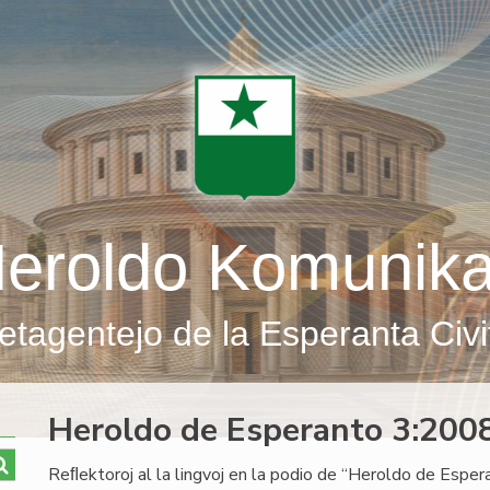
eroldo Komunik
etagentejo de la Esperanta Civi
Heroldo de Esperanto 3:2008
Reﬂektoroj al la lingvoj en la podio de “Heroldo de Esper