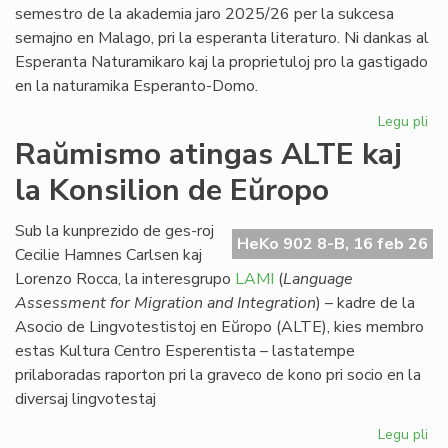
po
semestro de la akademia jaro 2025/26 per la sukcesa
5
semajno en Malago, pri la esperanta literaturo. Ni dankas al
jar
Esperanta Naturamikaro kaj la proprietuloj pro la gastigado
en la naturamika Esperanto-Domo.
Legu pli
pri
Eki
Raŭmismo atingas ALTE kaj
su
la Konsilion de Eŭropo
la
du
EIE
Sub la kunprezido de ges-roj
HeKo 902 8-B, 16 feb 26
se
Cecilie Hamnes Carlsen kaj
pri
Lorenzo Rocca, la interesgrupo
LAMI
(
Language
lit
Assessment for Migration and Integration
) – kadre de la
Asocio de Lingvotestistoj en Eŭropo (ALTE), kies membro
estas Kultura Centro Esperentista – lastatempe
prilaboradas raporton pri la graveco de kono pri socio en la
diversaj lingvotestaj
Legu pli
pri