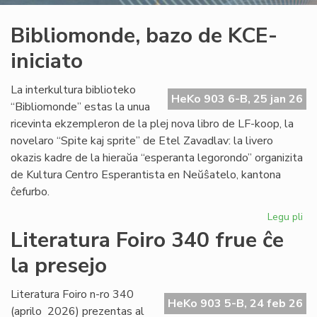
Bibliomonde, bazo de KCE-
iniciato
La interkultura biblioteko
HeKo 903 6-B, 25 jan 26
“Bibliomonde” estas la unua
ricevinta ekzempleron de la plej nova libro de LF-koop, la
novelaro “Spite kaj sprite” de Etel Zavadlav: la livero
okazis kadre de la hieraŭa “esperanta legorondo” organizita
de Kultura Centro Esperantista en Neŭŝatelo, kantona
ĉefurbo.
Legu pli
pri
Bi
Literatura Foiro 340 frue ĉe
ba
la presejo
de
KC
ini
Literatura Foiro n-ro 340
HeKo 903 5-B, 24 feb 26
(aprilo 2026) prezentas al