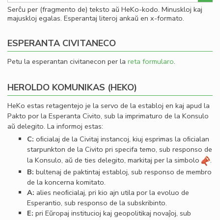
Serĉu per (fragmento de) teksto aŭ HeKo-kodo. Minuskloj kaj
majuskloj egalas. Esperantaj literoj ankaŭ en x-formato.
ESPERANTA CIVITANECO
Petu la esperantan civitanecon per la
reta formularo
.
HEROLDO KOMUNIKAS (HEKO)
HeKo estas retagentejo je la servo de la establoj en kaj apud la
Pakto por la Esperanta Civito, sub la imprimaturo de la Konsulo
aŭ delegito. La informoj estas:
C:
oﬁcialaj de la Civitaj instancoj, kiuj esprimas la oﬁcialan
starpunkton de la Civito pri specifa temo, sub responso de
la Konsulo, aŭ de ties delegito, markitaj per la simbolo
.
B:
bultenaj de paktintaj establoj, sub responso de membro
de la koncerna komitato.
A:
alies neoﬁcialaj, pri kio ajn utila por la evoluo de
Esperantio, sub responso de la subskribinto.
E:
pri Eŭropaj institucioj kaj geopolitikaj novaĵoj, sub