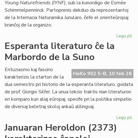
Young Naturefriends (IYNF)
, sub la kunordigo de Esmée
Schimmelpenninck. Partoprenis dekduo da reprezentantoj
de la Internacia Naturamika Junularo, ĉefe el orienteŭropaj
branĉoj de la organizo.
Legu pli
pri
NA
Esperanta literaturo ĉe la
en
Marbordo de la Suno
la
ke
de
Entuziasmo kaj fascino
HeKo 902 5-B, 10 feb 26
la
karakterizis la starton de la
IY
dua semestro pri historio de la esperanta literaturo, gvidata
ku
de prof. Giorgio Silfer. La unua lekcio traktis nian literaturon
en komparo kun aliaj eŭropaj, specife pri la politika simpatio
de diversaj beletraj skoloj ankaŭ alilingvaj.
Legu pli
pri
Es
Januaran Heroldon (2373)
lit
ĉe