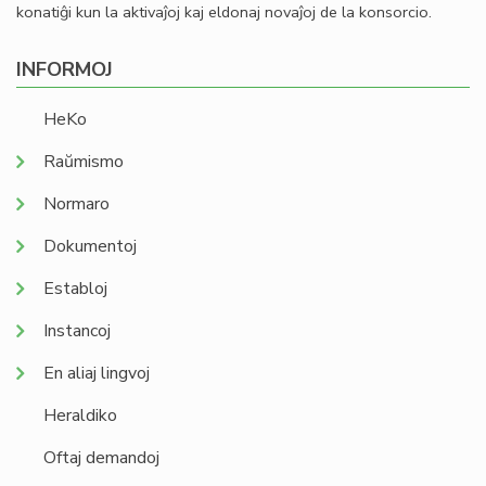
konatiĝi kun la aktivaĵoj kaj eldonaj novaĵoj de la konsorcio.
INFORMOJ
HeKo
Raŭmismo
Normaro
Dokumentoj
Establoj
Instancoj
En aliaj lingvoj
Heraldiko
Oftaj demandoj