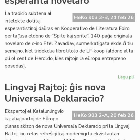
esperanta novelaro
Fin
Ve
La tradicio subtena al
HeKo 903 3-B, 21 feb 26
intelekte dotitaj
esperantistinoj daŭras en Kooperativo de Literatura Foiro
per la ĵusa eldono de “Spite kaj sprite”, 140-paĝa originala
novelaro de c-ino Etel Zavadlav, surmerkatigata ekde ĉi tiu
semajno, kiel tridekdua librotitolo de LF-koop (aldone al la
pli ol cent de Heroldo, kies rajtojn la eŭropa entrepreno
posedas).
Legu pli
pri
No
Lingvaj Rajtoj: ĝis nova
per
Universala Deklaracio?
en
la
ori
Ekspertoj el Katalunlingvio
HeKo 903 2-A, 20 feb 26
es
kaj aliaj partoj de Eŭropo
no
planas skizon de nova Universala Deklaracio pri la Lingvaj
Rajtoj, kiu celas refreŝigi kaj modernigi la ekzistantan