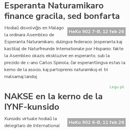
Ra
Esperanta Naturamikaro
at
finance gracila, sed bonfarta
AL
kaj
la
Hodiaŭ disvolviĝis en Malago
HeKo 902 7-B, 12 feb 26
Kon
la ordinara Asembleo de
de
Esperanta Naturamikaro, dulingva federacio (esperanta kaj
Eŭ
kastilia) de Naturfreunde Internationale por Hispanio: fakte
la Asembleo okazis ekskluzive en esperanto, sub la
prezido de c-ano Carlos Spinola, ĉar esperantlingva estas la
kerno de la asocio, kaj partoprenis naturamikoj el tri
malsamaj landoj.
Legu pli
pri
Es
NAKSE en la kerno de la
Na
IYNF-kunsido
fi
gra
se
Kunsidis virtuale hodiaŭ la
HeKo 902 6-B, 11 feb 26
bo
delegitaro de
International