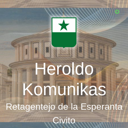
Skip
to
main
content
Heroldo
Komunikas
Retagentejo de la Esperanta
Civito