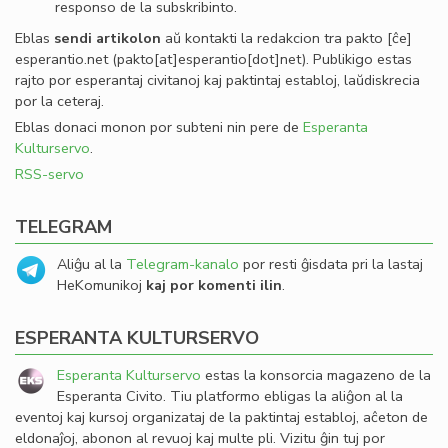
responso de la subskribinto.
Eblas
sendi
artikolon
aŭ kontakti la redakcion tra
pakto
[ĉe]
esperantio
.
net
(pakto[at]esperantio[dot]net)
. Publikigo estas
rajto por esperantaj civitanoj kaj paktintaj establoj, laŭdiskrecia
por la ceteraj.
Eblas donaci monon por subteni nin pere de
Esperanta
Kulturservo
.
RSS-servo
TELEGRAM
Aliĝu al la
Telegram-kanalo
por resti ĝisdata pri la lastaj
HeKomunikoj
kaj por komenti ilin
.
ESPERANTA KULTURSERVO
Esperanta Kulturservo
estas la konsorcia magazeno de la
Esperanta Civito. Tiu platformo ebligas la aliĝon al la
eventoj kaj kursoj organizataj de la paktintaj establoj, aĉeton de
eldonaĵoj, abonon al revuoj kaj multe pli. Vizitu ĝin tuj por