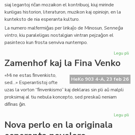
siaj legantoj riĉan mozaikon el kontribuoj, kiuj mirinde
kunligas historion, literaturon, muzikon kaj opiniojn, en la
kunteksto de nia esperanta kulturo.
La numero malfermiĝas per lirikaĵo de Minosun,
Senneĝa
vintro
, kiu paraleligas nostalgian vintran pejzaĝon el
pasinteco kun frosta senviva nuntempo.
Legu pli
pri
Lit
Zamenhof kaj la Fina Venko
Foi
34
«Mi ne estas ﬁnvenkisto,
fru
HeKo 903 4-A, 23 feb 26
sed…» Esperantistoj ofte
ĉe
uzas la vorton “ﬁnvenkismo” kaj deklaras sin pli aŭ malpli
la
proksimaj al tiu nebula koncepto, sed preskaŭ neniam
pr
diﬁnas ĝin.
Legu pli
pri
Za
Nova perlo en la originala
kaj
la