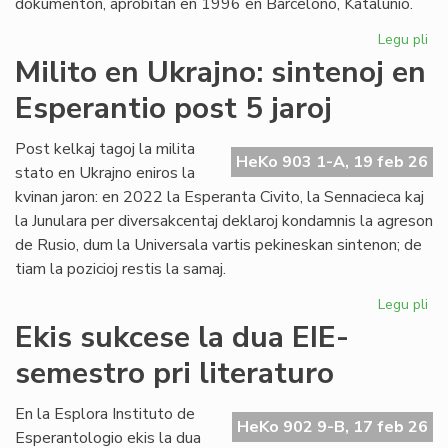
dokumenton, aprobitan en 1996 en Barcelono, Katalunio.
Legu pli
pri
Lin
Milito en Ukrajno: sintenoj en
Raj
Esperantio post 5 jaroj
ĝis
no
Un
Post kelkaj tagoj la milita
HeKo 903 1-A, 19 feb 26
De
stato en Ukrajno eniros la
kvinan jaron: en 2022 la Esperanta Civito, la Sennacieca kaj
la Junulara per diversakcentaj deklaroj kondamnis la agreson
de Rusio, dum la Universala vartis pekineskan sintenon; de
tiam la pozicioj restis la samaj.
Legu pli
pri
Mil
Ekis sukcese la dua EIE-
en
semestro pri literaturo
Ukr
sin
en
En la Esplora Instituto de
HeKo 902 9-B, 17 feb 26
Es
Esperantologio ekis la dua