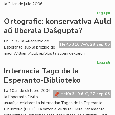
la 21an de julio 2006.
Legu pli
pri
La
Ortografie: konservativa Auld
Li
aŭ liberala Daŝgupta?
Ko
pr
po
En 1982 la Akademio de
HeKo 310 7-A, 28 sep 06
ofi
Esperanto, sub la prezido de
mag. William Auld, aprobis la suban deklaron:
Legu pli
pri
Ort
Internacia Tago de la
ko
Esperanto-Biblioteko
Au
aŭ
lib
La 10an de oktobro 2006
HeKo 310 6-C, 27 sep 06
Da
la Esperanta Civito
unuafoje celebros la Internacian Tagon de la Esperanto-
Biblioteko (ITEB). La daton elektis la Civita Parlamento,