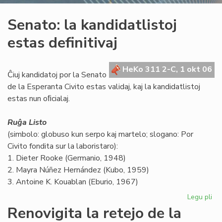
Senato: la kandidatlistoj
estas definitivaj
HeKo 311 2-C, 1 okt 06
Ĉiuj kandidatoj por la Senato
de la Esperanta Civito estas validaj, kaj la kandidatlistoj
estas nun oﬁcialaj.
Ruĝa Listo
(simbolo: globuso kun serpo kaj martelo; slogano: Por
Civito fondita sur la laboristaro):
1. Dieter Rooke (Germanio, 1948)
2. Mayra Núñez Hernández (Kubo, 1959)
3. Antoine K. Kouablan (Eburio, 1967)
Legu pli
pri
Se
Renovigita la retejo de la
la