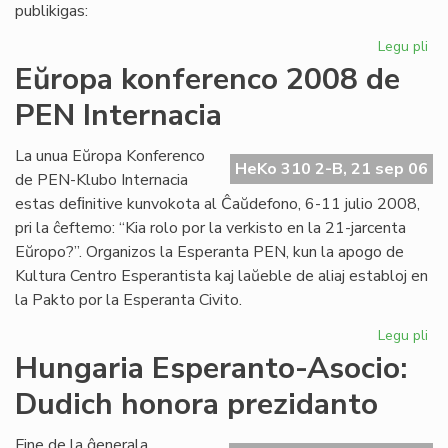
pri
publikigas:
alf
Legu pli
pri
Pri
Eŭropa konferenco 2008 de
Ivo
PEN Internacia
La
kaj
hu
La unua Eŭropa Konferenco
HeKo 310 2-B, 21 sep 06
la
de PEN-Klubo Internacia
estas deﬁnitive kunvokota al Ĉaŭdefono, 6-11 julio 2008,
pri la ĉeftemo: “Kia rolo por la verkisto en la 21-jarcenta
Eŭropo?”. Organizos la Esperanta PEN, kun la apogo de
Kultura Centro Esperantista kaj laŭeble de aliaj establoj en
la Pakto por la Esperanta Civito.
Legu pli
pri
Eŭ
Hungaria Esperanto-Asocio:
ko
Dudich honora prezidanto
20
de
PE
Fine de la ĝenerala