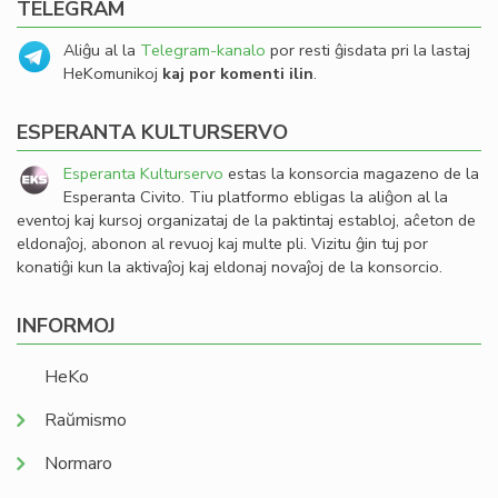
TELEGRAM
Aliĝu al la
Telegram-kanalo
por resti ĝisdata pri la lastaj
HeKomunikoj
kaj por komenti ilin
.
ESPERANTA KULTURSERVO
Esperanta Kulturservo
estas la konsorcia magazeno de la
Esperanta Civito. Tiu platformo ebligas la aliĝon al la
eventoj kaj kursoj organizataj de la paktintaj establoj, aĉeton de
eldonaĵoj, abonon al revuoj kaj multe pli. Vizitu ĝin tuj por
konatiĝi kun la aktivaĵoj kaj eldonaj novaĵoj de la konsorcio.
INFORMOJ
HeKo
Raŭmismo
Normaro