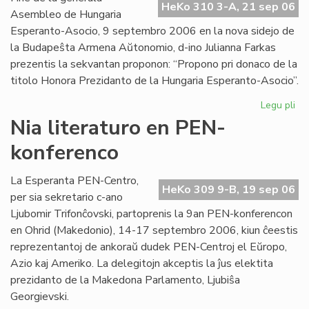
HeKo 310 3-A, 21 sep 06
Int
Asembleo de Hungaria
Esperanto-Asocio, 9 septembro 2006 en la nova sidejo de
la Budapeŝta Armena Aŭtonomio, d-ino Julianna Farkas
prezentis la sekvantan proponon: “Propono pri donaco de la
titolo Honora Prezidanto de la Hungaria Esperanto-Asocio”.
Legu pli
pri
Hu
Nia literaturo en PEN-
Es
konferenco
Aso
Du
ho
La Esperanta PEN-Centro,
HeKo 309 9-B, 19 sep 06
pr
per sia sekretario c-ano
Ljubomir Trifonĉovski, partoprenis la 9an PEN-konferencon
en Ohrid (Makedonio), 14-17 septembro 2006, kiun ĉeestis
reprezentantoj de ankoraŭ dudek PEN-Centroj el Eŭropo,
Azio kaj Ameriko. La delegitojn akceptis la ĵus elektita
prezidanto de la Makedona Parlamento, Ljubiŝa
Georgievski.