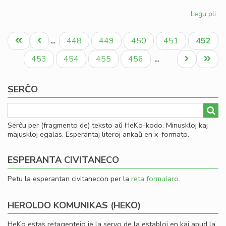
Legu pli
pri
Gio
Pagination
Sil
Unua
Antaŭa
Paĝo
Paĝo
Paĝo
Paĝo
Aktual
448
449
450
451
452
…
la
paĝo
paĝo
paĝo
la
Paĝo
Paĝo
Paĝo
Paĝo
Next
Last
453
454
455
456
…
Ko
page
page
SERĈO
Serĉu per (fragmento de) teksto aŭ HeKo-kodo. Minuskloj kaj
majuskloj egalas. Esperantaj literoj ankaŭ en x-formato.
ESPERANTA CIVITANECO
Petu la esperantan civitanecon per la
reta formularo
.
HEROLDO KOMUNIKAS (HEKO)
HeKo estas retagentejo je la servo de la establoj en kaj apud la