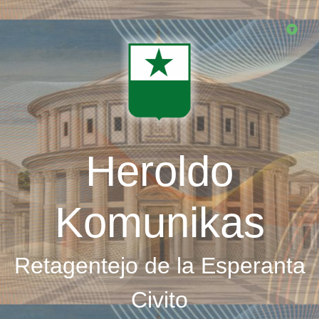
Skip
to
main
content
Heroldo
Komunikas
Retagentejo de la Esperanta
Civito