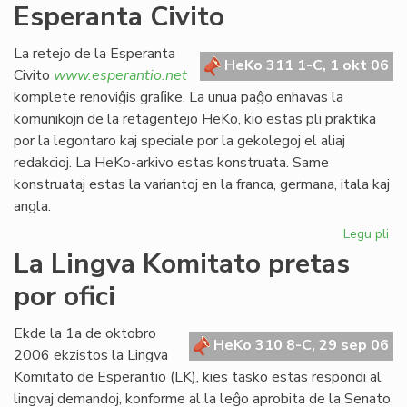
Esperanta Civito
kan
es
def
La retejo de la Esperanta
HeKo 311 1-C, 1 okt 06
Civito
www.esperantio.net
komplete renoviĝis graﬁke. La unua paĝo enhavas la
komunikojn de la retagentejo HeKo, kio estas pli praktika
por la legontaro kaj speciale por la gekolegoj el aliaj
redakcioj. La HeKo-arkivo estas konstruata. Same
konstruataj estas la variantoj en la franca, germana, itala kaj
angla.
Legu pli
pri
Re
La Lingva Komitato pretas
la
por ofici
ret
de
la
Ekde la 1a de oktobro
HeKo 310 8-C, 29 sep 06
Es
2006 ekzistos la Lingva
Civ
Komitato de Esperantio (LK), kies tasko estas respondi al
lingvaj demandoj, konforme al la leĝo aprobita de la Senato