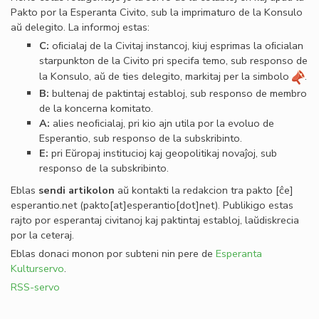
Pakto por la Esperanta Civito, sub la imprimaturo de la Konsulo
aŭ delegito. La informoj estas:
C:
oﬁcialaj de la Civitaj instancoj, kiuj esprimas la oﬁcialan
starpunkton de la Civito pri specifa temo, sub responso de
la Konsulo, aŭ de ties delegito, markitaj per la simbolo
.
B:
bultenaj de paktintaj establoj, sub responso de membro
de la koncerna komitato.
A:
alies neoﬁcialaj, pri kio ajn utila por la evoluo de
Esperantio, sub responso de la subskribinto.
E:
pri Eŭropaj institucioj kaj geopolitikaj novaĵoj, sub
responso de la subskribinto.
Eblas
sendi
artikolon
aŭ kontakti la redakcion tra
pakto
[ĉe]
esperantio
.
net
(pakto[at]esperantio[dot]net)
. Publikigo estas
rajto por esperantaj civitanoj kaj paktintaj establoj, laŭdiskrecia
por la ceteraj.
Eblas donaci monon por subteni nin pere de
Esperanta
Kulturservo
.
RSS-servo