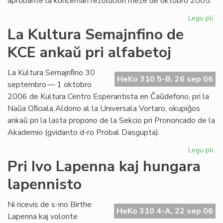
aprobante la koncernan rezolucion meze de oktobro 2005.
Legu pli
pri
Int
La Kultura Semajnfino de
Ta
KCE ankaŭ pri alfabetoj
de
la
Es
La Kultura Semajnﬁno 30
HeKo 310 5-B, 26 sep 06
Bib
septembro — 1 oktobro
2006 de Kultura Centro Esperantista en Ĉaŭdefono, pri la
Naŭa Oﬁciala Aldono al la Universala Vortaro, okupiĝos
ankaŭ pri la lasta propono de la Sekcio pri Prononcado de la
Akademio (gvidanto d-ro Probal Dasgupta).
Legu pli
pri
La
Pri Ivo Lapenna kaj hungara
Kul
lapennisto
Se
de
KC
Ni ricevis de s-ino Birthe
HeKo 310 4-A, 22 sep 06
an
Lapenna kaj volonte