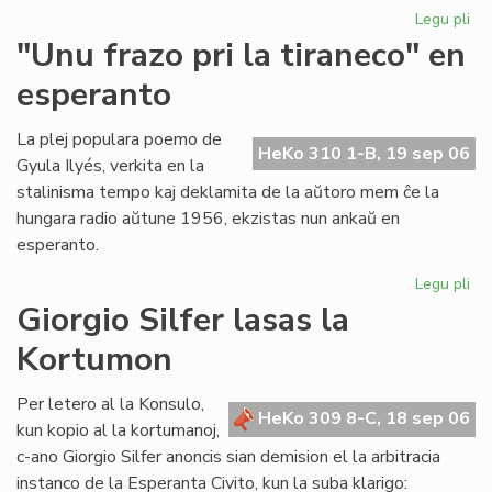
Legu pli
pri
Ni
"Unu frazo pri la tiraneco" en
lit
esperanto
en
PE
ko
La plej populara poemo de
HeKo 310 1-B, 19 sep 06
Gyula Ilyés, verkita en la
stalinisma tempo kaj deklamita de la aŭtoro mem ĉe la
hungara radio aŭtune 1956, ekzistas nun ankaŭ en
esperanto.
Legu pli
pri
"U
Giorgio Silfer lasas la
fra
Kortumon
pri
la
tir
Per letero al la Konsulo,
HeKo 309 8-C, 18 sep 06
en
kun kopio al la kortumanoj,
es
c-ano Giorgio Silfer anoncis sian demision el la arbitracia
instanco de la Esperanta Civito, kun la suba klarigo: