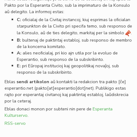
Pakto por la Esperanta Civito, sub la imprimaturo de la Konsulo
aŭ delegito. La informoj estas:
C:
oﬁcialaj de la Civitaj instancoj, kiuj esprimas la oﬁcialan
starpunkton de la Civito pri specifa temo, sub responso de
la Konsulo, aŭ de ties delegito, markitaj per la simbolo
.
B:
bultenaj de paktintaj establoj, sub responso de membro
de la koncerna komitato.
A:
alies neoﬁcialaj, pri kio ajn utila por la evoluo de
Esperantio, sub responso de la subskribinto.
E:
pri Eŭropaj institucioj kaj geopolitikaj novaĵoj, sub
responso de la subskribinto.
Eblas
sendi
artikolon
aŭ kontakti la redakcion tra
pakto
[ĉe]
esperantio
.
net
(pakto[at]esperantio[dot]net)
. Publikigo estas
rajto por esperantaj civitanoj kaj paktintaj establoj, laŭdiskrecia
por la ceteraj.
Eblas donaci monon por subteni nin pere de
Esperanta
Kulturservo
.
RSS-servo