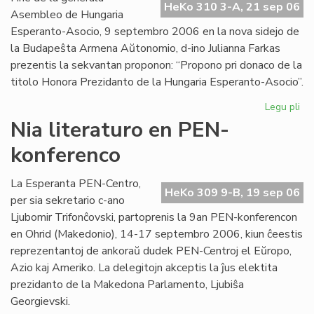
HeKo 310 3-A, 21 sep 06
Int
Asembleo de Hungaria
Esperanto-Asocio, 9 septembro 2006 en la nova sidejo de
la Budapeŝta Armena Aŭtonomio, d-ino Julianna Farkas
prezentis la sekvantan proponon: “Propono pri donaco de la
titolo Honora Prezidanto de la Hungaria Esperanto-Asocio”.
Legu pli
pri
Hu
Nia literaturo en PEN-
Es
konferenco
Aso
Du
ho
La Esperanta PEN-Centro,
HeKo 309 9-B, 19 sep 06
pr
per sia sekretario c-ano
Ljubomir Trifonĉovski, partoprenis la 9an PEN-konferencon
en Ohrid (Makedonio), 14-17 septembro 2006, kiun ĉeestis
reprezentantoj de ankoraŭ dudek PEN-Centroj el Eŭropo,
Azio kaj Ameriko. La delegitojn akceptis la ĵus elektita
prezidanto de la Makedona Parlamento, Ljubiŝa
Georgievski.