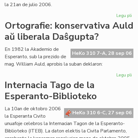
la 21an de julio 2006.
Legu pli
pri
La
Ortografie: konservativa Auld
Li
aŭ liberala Daŝgupta?
Ko
pr
po
En 1982 la Akademio de
HeKo 310 7-A, 28 sep 06
ofi
Esperanto, sub la prezido de
mag. William Auld, aprobis la suban deklaron:
Legu pli
pri
Ort
Internacia Tago de la
ko
Esperanto-Biblioteko
Au
aŭ
lib
La 10an de oktobro 2006
HeKo 310 6-C, 27 sep 06
Da
la Esperanta Civito
unuafoje celebros la Internacian Tagon de la Esperanto-
Biblioteko (ITEB). La daton elektis la Civita Parlamento,