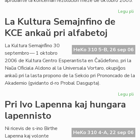
aprobante la koncernan rezolucion meze de oktobro 2005.
Legu pli
pri
Int
La Kultura Semajnfino de
Ta
KCE ankaŭ pri alfabetoj
de
la
Es
La Kultura Semajnﬁno 30
HeKo 310 5-B, 26 sep 06
Bib
septembro — 1 oktobro
2006 de Kultura Centro Esperantista en Ĉaŭdefono, pri la
Naŭa Oﬁciala Aldono al la Universala Vortaro, okupiĝos
ankaŭ pri la lasta propono de la Sekcio pri Prononcado de la
Akademio (gvidanto d-ro Probal Dasgupta).
Legu pli
pri
La
Pri Ivo Lapenna kaj hungara
Kul
lapennisto
Se
de
KC
Ni ricevis de s-ino Birthe
HeKo 310 4-A, 22 sep 06
an
Lapenna kaj volonte