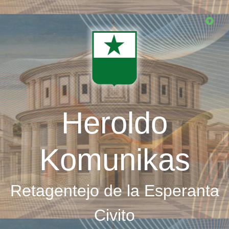
Skip
to
main
content
Heroldo
Komunikas
Retagentejo de la Esperanta
Civito