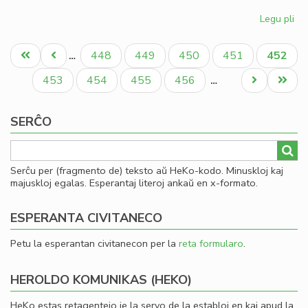
Legu pli
pri
Gio
Pagination
Sil
Unua
Antaŭa
Paĝo
Paĝo
Paĝo
Paĝo
Aktual
448
449
450
451
452
…
la
paĝo
paĝo
paĝo
la
Paĝo
Paĝo
Paĝo
Paĝo
Next
Last
453
454
455
456
…
Ko
page
page
SERĈO
Serĉu per (fragmento de) teksto aŭ HeKo-kodo. Minuskloj kaj
majuskloj egalas. Esperantaj literoj ankaŭ en x-formato.
ESPERANTA CIVITANECO
Petu la esperantan civitanecon per la
reta formularo
.
HEROLDO KOMUNIKAS (HEKO)
HeKo estas retagentejo je la servo de la establoj en kaj apud la