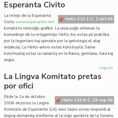
Esperanta Civito
kan
es
def
La retejo de la Esperanta
HeKo 311 1-C, 1 okt 06
Civito
www.esperantio.net
komplete renoviĝis graﬁke. La unua paĝo enhavas la
komunikojn de la retagentejo HeKo, kio estas pli praktika
por la legontaro kaj speciale por la gekolegoj el aliaj
redakcioj. La HeKo-arkivo estas konstruata. Same
konstruataj estas la variantoj en la franca, germana, itala kaj
angla.
Legu pli
pri
Re
La Lingva Komitato pretas
la
por ofici
ret
de
la
Ekde la 1a de oktobro
HeKo 310 8-C, 29 sep 06
Es
2006 ekzistos la Lingva
Civ
Komitato de Esperantio (LK), kies tasko estas respondi al
lingvaj demandoj, konforme al la leĝo aprobita de la Senato