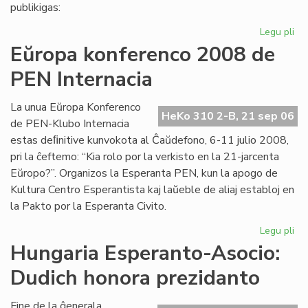
pri
publikigas:
alf
Legu pli
pri
Pri
Eŭropa konferenco 2008 de
Ivo
PEN Internacia
La
kaj
hu
La unua Eŭropa Konferenco
HeKo 310 2-B, 21 sep 06
la
de PEN-Klubo Internacia
estas deﬁnitive kunvokota al Ĉaŭdefono, 6-11 julio 2008,
pri la ĉeftemo: “Kia rolo por la verkisto en la 21-jarcenta
Eŭropo?”. Organizos la Esperanta PEN, kun la apogo de
Kultura Centro Esperantista kaj laŭeble de aliaj establoj en
la Pakto por la Esperanta Civito.
Legu pli
pri
Eŭ
Hungaria Esperanto-Asocio:
ko
Dudich honora prezidanto
20
de
PE
Fine de la ĝenerala