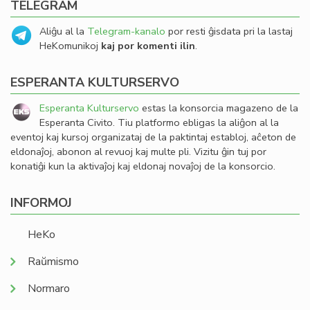
TELEGRAM
Aliĝu al la
Telegram-kanalo
por resti ĝisdata pri la lastaj
HeKomunikoj
kaj por komenti ilin
.
ESPERANTA KULTURSERVO
Esperanta Kulturservo
estas la konsorcia magazeno de la
Esperanta Civito. Tiu platformo ebligas la aliĝon al la
eventoj kaj kursoj organizataj de la paktintaj establoj, aĉeton de
eldonaĵoj, abonon al revuoj kaj multe pli. Vizitu ĝin tuj por
konatiĝi kun la aktivaĵoj kaj eldonaj novaĵoj de la konsorcio.
INFORMOJ
HeKo
Raŭmismo
Normaro