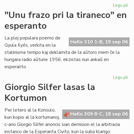
Legu pli
pri
Ni
"Unu frazo pri la tiraneco" en
lit
esperanto
en
PE
ko
La plej populara poemo de
HeKo 310 1-B, 19 sep 06
Gyula Ilyés, verkita en la
stalinisma tempo kaj deklamita de la aŭtoro mem ĉe la
hungara radio aŭtune 1956, ekzistas nun ankaŭ en
esperanto.
Legu pli
pri
"U
Giorgio Silfer lasas la
fra
Kortumon
pri
la
tir
Per letero al la Konsulo,
HeKo 309 8-C, 18 sep 06
en
kun kopio al la kortumanoj,
es
c-ano Giorgio Silfer anoncis sian demision el la arbitracia
instanco de la Esperanta Civito, kun la suba klarigo: