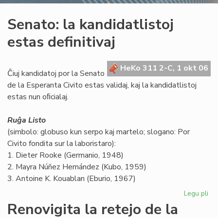
Senato: la kandidatlistoj
estas definitivaj
HeKo 311 2-C, 1 okt 06
Ĉiuj kandidatoj por la Senato
de la Esperanta Civito estas validaj, kaj la kandidatlistoj
estas nun oﬁcialaj.
Ruĝa Listo
(simbolo: globuso kun serpo kaj martelo; slogano: Por
Civito fondita sur la laboristaro):
1. Dieter Rooke (Germanio, 1948)
2. Mayra Núñez Hernández (Kubo, 1959)
3. Antoine K. Kouablan (Eburio, 1967)
Legu pli
pri
Se
Renovigita la retejo de la
la