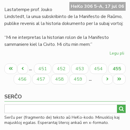
Ma
HeKo 306 5-A, 17 jul 06
de
Lastatempe prof. Jouko
Ra
Lindstedt, la unua subskribinto de la Manifesto de Raŭmo,
publike revenis al la historia dokumento per la subaj vortoj:
“Mi ne interpretas la historian rolon de la Manifesto
sammaniere kiel la Civito. Mi citu min mem:”
Legu pli
pri
La
Pagination
"er
Unua
Antaŭa
Paĝo
Paĝo
Paĝo
Paĝo
Aktual
451
452
453
454
455
…
en
paĝo
paĝo
paĝo
la
Paĝo
Paĝo
Paĝo
Paĝo
Next
Last
456
457
458
459
…
Ma
page
page
de
SERĈO
Ra
Serĉu per (fragmento de) teksto aŭ HeKo-kodo. Minuskloj kaj
majuskloj egalas. Esperantaj literoj ankaŭ en x-formato.