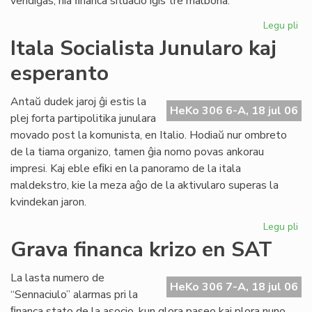
vendiĝas, nia ﬁnanca situacio iĝis tre malbona.
Legu pli
pri
Gr
Itala Socialista Junularo kaj
fi
esperanto
kri
en
Se
Antaŭ dudek jaroj ĝi estis la
HeKo 306 6-A, 18 jul 06
As
plej forta partipolitika junulara
Tu
movado post la komunista, en Italio. Hodiaŭ nur ombreto
de la tiama organizo, tamen ĝia nomo povas ankorau
impresi. Kaj eble eﬁki en la panoramo de la itala
maldekstro, kie la meza aĝo de la aktivularo superas la
kvindekan jaron.
Legu pli
pri
Ita
Grava financa krizo en SAT
Soc
Jun
La lasta numero de
kaj
HeKo 306 7-A, 18 jul 06
“Sennaciulo” alarmas pri la
es
ﬁnanca stato de la asocio, kun glora paseo kaj plora nuno,