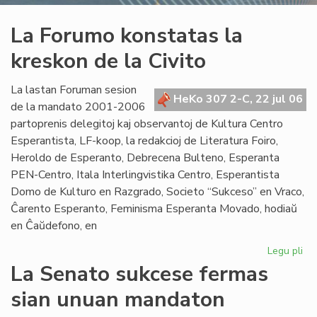
La Forumo konstatas la
kreskon de la Civito
La lastan Foruman sesion
HeKo 307 2-C, 22 jul 06
de la mandato 2001-2006
partoprenis delegitoj kaj observantoj de Kultura Centro
Esperantista, LF-koop, la redakcioj de Literatura Foiro,
Heroldo de Esperanto, Debrecena Bulteno, Esperanta
PEN-Centro, Itala Interlingvistika Centro, Esperantista
Domo de Kulturo en Razgrado, Societo “Sukceso” en Vraco,
Ĉarento Esperanto, Feminisma Esperanta Movado, hodiaŭ
en Ĉaŭdefono, en
Legu pli
pri
La
La Senato sukcese fermas
Fo
sian unuan mandaton
ko
la