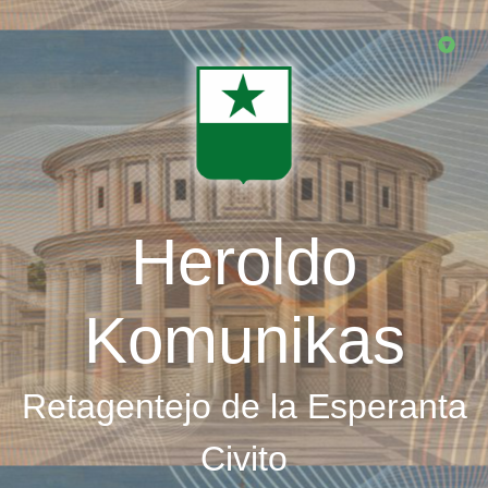
Skip
to
main
content
Heroldo
Komunikas
Retagentejo de la Esperanta
Civito