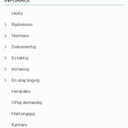
INFORMOJ
HeKo
Raŭmismo
Normaro
Dokumentoj
Establoj
Instancoj
En aliaj lingvoj
Heraldiko
Oftaj demandoj
Mallongigoj
Kantaro