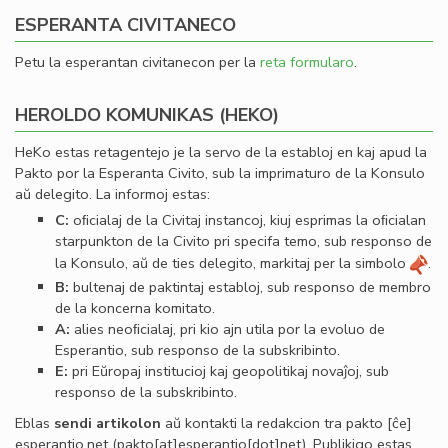
ESPERANTA CIVITANECO
Petu la esperantan civitanecon per la
reta formularo
.
HEROLDO KOMUNIKAS (HEKO)
HeKo estas retagentejo je la servo de la establoj en kaj apud la
Pakto por la Esperanta Civito, sub la imprimaturo de la Konsulo
aŭ delegito. La informoj estas:
C:
oﬁcialaj de la Civitaj instancoj, kiuj esprimas la oﬁcialan
starpunkton de la Civito pri specifa temo, sub responso de
la Konsulo, aŭ de ties delegito, markitaj per la simbolo
.
B:
bultenaj de paktintaj establoj, sub responso de membro
de la koncerna komitato.
A:
alies neoﬁcialaj, pri kio ajn utila por la evoluo de
Esperantio, sub responso de la subskribinto.
E:
pri Eŭropaj institucioj kaj geopolitikaj novaĵoj, sub
responso de la subskribinto.
Eblas
sendi
artikolon
aŭ kontakti la redakcion tra
pakto
[ĉe]
esperantio
.
net
(pakto[at]esperantio[dot]net)
. Publikigo estas