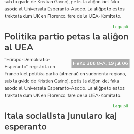
sub la gvido de Kristian Garino), petis la aliĝon kiel faka
asocio al Universala Esperanto-Asocio. La aliĝpeto estos
traktata dum UK en Florenco, fare de la UEA-Komitato.
Legu pli
pri
Pol
Politika partio petas la aliĝon
par
al UEA
pe
la
ali
“Eŭropo-Demokratio-
HeKo 306 8-A, 19 jul 06
al
Esperanto”, registrita en
UE
Francio kiel politika partio (almenaŭ en sudorienta regiono,
sub la gvido de Kristian Garino), petis la aliĝon kiel faka
asocio al Universala Esperanto-Asocio. La aliĝpeto estos
traktata dum UK en Florenco, fare de la UEA-Komitato.
Legu pli
pri
Pol
Itala socialista junularo kaj
par
esperanto
pe
la