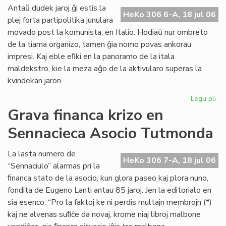
ali
Antaŭ dudek jaroj ĝi estis la
HeKo 306 6-A, 18 jul 06
al
plej forta partipolitika junulara
UE
movado post la komunista, en Italio. Hodiaŭ nur ombreto
de la tiama organizo, tamen ĝia nomo povas ankorau
impresi. Kaj eble eﬁki en la panoramo de la itala
maldekstro, kie la meza aĝo de la aktivularo superas la
kvindekan jaron.
Legu pli
pri
Ita
Grava financa krizo en
soc
Sennacieca Asocio Tutmonda
jun
kaj
es
La lasta numero de
HeKo 306 7-A, 18 jul 06
“Sennaciulo” alarmas pri la
ﬁnanca stato de la asocio, kun glora paseo kaj plora nuno,
fondita de Eugeno Lanti antau 85 jaroj. Jen la editorialo en
sia esenco: “Pro la faktoj ke ni perdis multajn membrojn (*)
kaj ne alvenas suﬁĉe da novaj, krome niaj libroj malbone