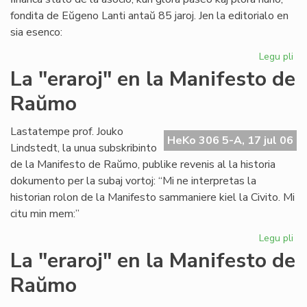
fondita de Eŭgeno Lanti antaŭ 85 jaroj. Jen la editorialo en
sia esenco:
Legu pli
pri
Gr
La "eraroj" en la Manifesto de
fi
Raŭmo
kri
en
SA
Lastatempe prof. Jouko
HeKo 306 5-A, 17 jul 06
Lindstedt, la unua subskribinto
de la Manifesto de Raŭmo, publike revenis al la historia
dokumento per la subaj vortoj: “Mi ne interpretas la
historian rolon de la Manifesto sammaniere kiel la Civito. Mi
citu min mem:”
Legu pli
pri
La
La "eraroj" en la Manifesto de
"er
Raŭmo
en
la