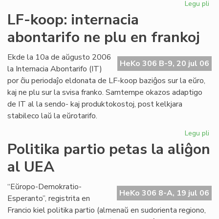
Legu pli
pri
Int
LF-koop: internacia
abo
abontarifo ne plu en frankoj
ne
plu
en
Ekde la 10a de aŭgusto 2006
HeKo 306 B-9, 20 jul 06
fra
la Internacia Abontarifo (IT)
por ĉiu periodaĵo eldonata de LF-koop baziĝos sur la eŭro,
kaj ne plu sur la svisa franko. Samtempe okazos adaptigo
de IT al la sendo- kaj produktokostoj, post kelkjara
stabileco laŭ la eŭrotarifo.
Legu pli
pri
LF-
Politika partio petas la aliĝon
ko
al UEA
int
abo
ne
“Eŭropo-Demokratio-
HeKo 306 8-A, 19 jul 06
plu
Esperanto”, registrita en
en
Francio kiel politika partio (almenaŭ en sudorienta regiono,
fra