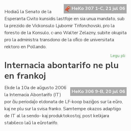
kr
HeKo 307 1-C, 21 jul 06
de
Hodiaŭ la Senato de la
la
Esperanta Civito kunsidis lastfoje en sia unua mandato, sub
Civ
la prezido de Vickonsulo Ljubomir Trifonchovski, pro la
foresto de la Konsulo, c-ano Walter Zelazny, subite okupita
pro la administra transdono de la oﬁco de universitata
rektoro en Pollando.
Legu pli
pri
La
Internacia abontarifo ne plu
Se
en frankoj
su
fe
sia
Ekde la 10a de aŭgusto 2006
HeKo 306 9-B, 20 jul 06
un
la Internacia Abontarifo (IT)
ma
por ĉiu periodaĵo eldonata de LF-koop baziĝos sur la eŭro,
kaj ne plu sur la svisa franko. Samtempe okazos adaptigo
de IT al la sendo- kaj produktokostoj, post kelkjara
stabileco laŭ la eŭrotarifo.