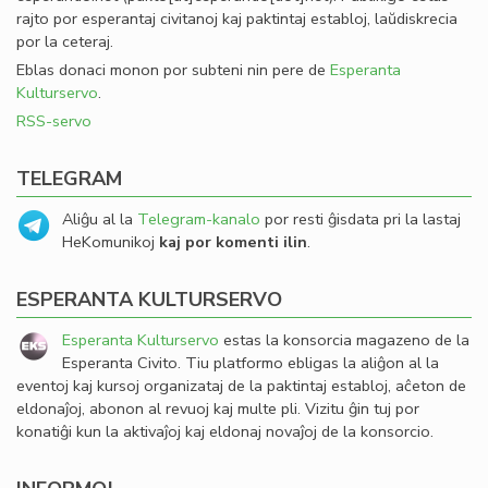
rajto por esperantaj civitanoj kaj paktintaj establoj, laŭdiskrecia
por la ceteraj.
Eblas donaci monon por subteni nin pere de
Esperanta
Kulturservo
.
RSS-servo
TELEGRAM
Aliĝu al la
Telegram-kanalo
por resti ĝisdata pri la lastaj
HeKomunikoj
kaj por komenti ilin
.
ESPERANTA KULTURSERVO
Esperanta Kulturservo
estas la konsorcia magazeno de la
Esperanta Civito. Tiu platformo ebligas la aliĝon al la
eventoj kaj kursoj organizataj de la paktintaj establoj, aĉeton de
eldonaĵoj, abonon al revuoj kaj multe pli. Vizitu ĝin tuj por
konatiĝi kun la aktivaĵoj kaj eldonaj novaĵoj de la konsorcio.