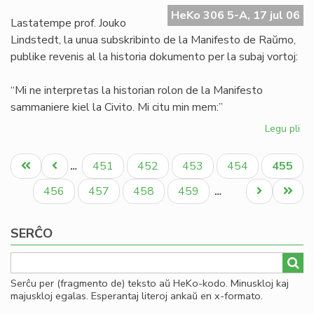
Ma
HeKo 306 5-A, 17 jul 06
de
Lastatempe prof. Jouko
Ra
Lindstedt, la unua subskribinto de la Manifesto de Raŭmo,
publike revenis al la historia dokumento per la subaj vortoj:
“Mi ne interpretas la historian rolon de la Manifesto
sammaniere kiel la Civito. Mi citu min mem:”
Legu pli
pri
La
Pagination
"er
Unua
Antaŭa
Paĝo
Paĝo
Paĝo
Paĝo
Aktual
451
452
453
454
455
…
en
paĝo
paĝo
paĝo
la
Paĝo
Paĝo
Paĝo
Paĝo
Next
Last
456
457
458
459
…
Ma
page
page
de
SERĈO
Ra
Serĉu per (fragmento de) teksto aŭ HeKo-kodo. Minuskloj kaj
majuskloj egalas. Esperantaj literoj ankaŭ en x-formato.