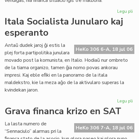
vendiĝas, nia ﬁnanca situacio iĝis tre malbona.
Legu pli
pri
Gr
Itala Socialista Junularo kaj
fi
esperanto
kri
en
Se
Antaŭ dudek jaroj ĝi estis la
HeKo 306 6-A, 18 jul 06
As
plej forta partipolitika junulara
Tu
movado post la komunista, en Italio. Hodiaŭ nur ombreto
de la tiama organizo, tamen ĝia nomo povas ankorau
impresi. Kaj eble eﬁki en la panoramo de la itala
maldekstro, kie la meza aĝo de la aktivularo superas la
kvindekan jaron.
Legu pli
pri
Ita
Grava financa krizo en SAT
Soc
Jun
La lasta numero de
kaj
HeKo 306 7-A, 18 jul 06
“Sennaciulo” alarmas pri la
es
ﬁnanca stato de la asocio, kun glora paseo kaj plora nuno,