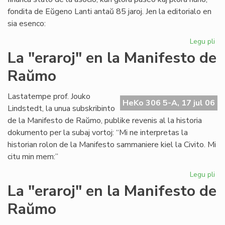
fondita de Eŭgeno Lanti antaŭ 85 jaroj. Jen la editorialo en
sia esenco:
Legu pli
pri
Gr
La "eraroj" en la Manifesto de
fi
Raŭmo
kri
en
SA
Lastatempe prof. Jouko
HeKo 306 5-A, 17 jul 06
Lindstedt, la unua subskribinto
de la Manifesto de Raŭmo, publike revenis al la historia
dokumento per la subaj vortoj: “Mi ne interpretas la
historian rolon de la Manifesto sammaniere kiel la Civito. Mi
citu min mem:”
Legu pli
pri
La
La "eraroj" en la Manifesto de
"er
Raŭmo
en
la