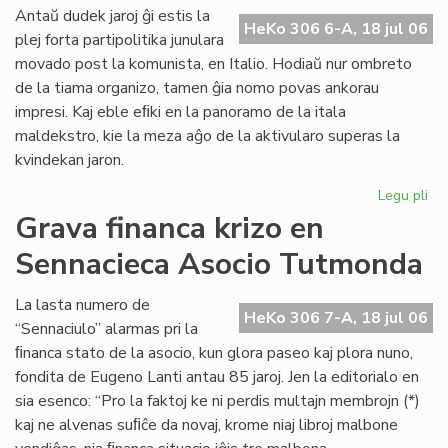
ali
Antaŭ dudek jaroj ĝi estis la
HeKo 306 6-A, 18 jul 06
al
plej forta partipolitika junulara
UE
movado post la komunista, en Italio. Hodiaŭ nur ombreto
de la tiama organizo, tamen ĝia nomo povas ankorau
impresi. Kaj eble eﬁki en la panoramo de la itala
maldekstro, kie la meza aĝo de la aktivularo superas la
kvindekan jaron.
Legu pli
pri
Ita
Grava financa krizo en
soc
Sennacieca Asocio Tutmonda
jun
kaj
es
La lasta numero de
HeKo 306 7-A, 18 jul 06
“Sennaciulo” alarmas pri la
ﬁnanca stato de la asocio, kun glora paseo kaj plora nuno,
fondita de Eugeno Lanti antau 85 jaroj. Jen la editorialo en
sia esenco: “Pro la faktoj ke ni perdis multajn membrojn (*)
kaj ne alvenas suﬁĉe da novaj, krome niaj libroj malbone