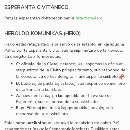
ESPERANTA CIVITANECO
Petu la esperantan civitanecon per la
reta formularo
.
HEROLDO KOMUNIKAS (HEKO)
HeKo estas retagentejo je la servo de la establoj en kaj apud la
Pakto por la Esperanta Civito, sub la imprimaturo de la Konsulo
aŭ delegito. La informoj estas:
C:
oﬁcialaj de la Civitaj instancoj, kiuj esprimas la oﬁcialan
starpunkton de la Civito pri specifa temo, sub responso de
la Konsulo, aŭ de ties delegito, markitaj per la simbolo
.
B:
bultenaj de paktintaj establoj, sub responso de membro
de la koncerna komitato.
A:
alies neoﬁcialaj, pri kio ajn utila por la evoluo de
Esperantio, sub responso de la subskribinto.
E:
pri Eŭropaj institucioj kaj geopolitikaj novaĵoj, sub
responso de la subskribinto.
Eblas
sendi
artikolon
aŭ kontakti la redakcion tra
pakto
[ĉe]
esperantio
.
net
(pakto[at]esperantio[dot]net)
. Publikigo estas