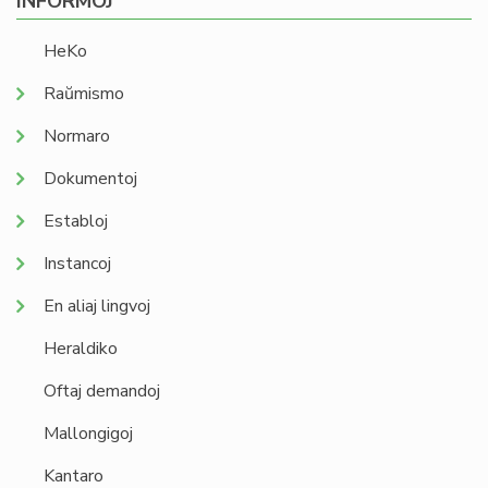
INFORMOJ
HeKo
Raŭmismo
Normaro
Dokumentoj
Establoj
Instancoj
En aliaj lingvoj
Heraldiko
Oftaj demandoj
Mallongigoj
Kantaro