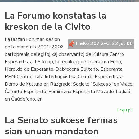
La Forumo konstatas la
kreskon de la Civito
La lastan Foruman sesion
HeKo 307 2-C, 22 jul 06
de la mandato 2001-2006
partoprenis delegitoj kaj observantoj de Kultura Centro
Esperantista, LF-koop, la redakcioj de Literatura Foiro,
Heroldo de Esperanto, Debrecena Bulteno, Esperanta
PEN-Centro, Itala Interlingvistika Centro, Esperantista
Domo de Kulturo en Razgrado, Societo “Sukceso” en Vraco,
Ĉarento Esperanto, Feminisma Esperanta Movado, hodiaŭ
en Ĉaŭdefono, en
Legu pli
pri
La
La Senato sukcese fermas
Fo
sian unuan mandaton
ko
la