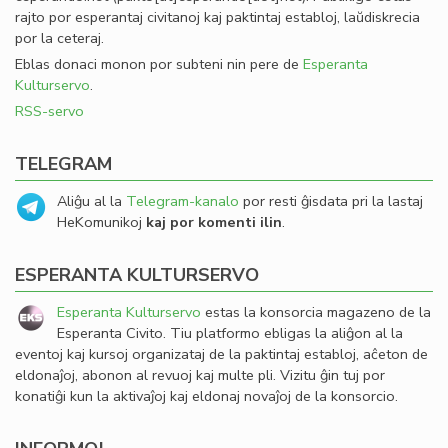
rajto por esperantaj civitanoj kaj paktintaj establoj, laŭdiskrecia
por la ceteraj.
Eblas donaci monon por subteni nin pere de
Esperanta
Kulturservo
.
RSS-servo
TELEGRAM
Aliĝu al la
Telegram-kanalo
por resti ĝisdata pri la lastaj
HeKomunikoj
kaj por komenti ilin
.
ESPERANTA KULTURSERVO
Esperanta Kulturservo
estas la konsorcia magazeno de la
Esperanta Civito. Tiu platformo ebligas la aliĝon al la
eventoj kaj kursoj organizataj de la paktintaj establoj, aĉeton de
eldonaĵoj, abonon al revuoj kaj multe pli. Vizitu ĝin tuj por
konatiĝi kun la aktivaĵoj kaj eldonaj novaĵoj de la konsorcio.