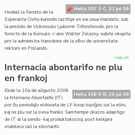
kr
HeKo 307 1-C, 21 jul 06
de
Hodiaŭ la Senato de la
la
Esperanta Civito kunsidis lastfoje en sia unua mandato, sub
Civ
la prezido de Vickonsulo Ljubomir Trifonchovski, pro la
foresto de la Konsulo, c-ano Walter Zelazny, subite okupita
pro la administra transdono de la oﬁco de universitata
rektoro en Pollando.
Legu pli
pri
La
Internacia abontarifo ne plu
Se
en frankoj
su
fe
sia
Ekde la 10a de aŭgusto 2006
HeKo 306 9-B, 20 jul 06
un
la Internacia Abontarifo (IT)
ma
por ĉiu periodaĵo eldonata de LF-koop baziĝos sur la eŭro,
kaj ne plu sur la svisa franko. Samtempe okazos adaptigo
de IT al la sendo- kaj produktokostoj, post kelkjara
stabileco laŭ la eŭrotarifo.