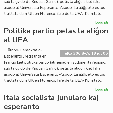
sub la gvido de Kristian Garino), petis la aliĝon kiel faka
asocio al Universala Esperanto-Asocio. La aliĝpeto estos
traktata dum UK en Florenco, fare de la UEA-Komitato.
Legu pli
pri
Pol
Politika partio petas la aliĝon
par
al UEA
pe
la
ali
“Eŭropo-Demokratio-
HeKo 306 8-A, 19 jul 06
al
Esperanto”, registrita en
UE
Francio kiel politika partio (almenaŭ en sudorienta regiono,
sub la gvido de Kristian Garino), petis la aliĝon kiel faka
asocio al Universala Esperanto-Asocio. La aliĝpeto estos
traktata dum UK en Florenco, fare de la UEA-Komitato.
Legu pli
pri
Pol
Itala socialista junularo kaj
par
esperanto
pe
la