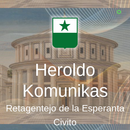
Skip
to
main
content
Heroldo
Komunikas
Retagentejo de la Esperanta
Civito