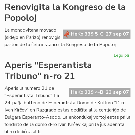
AR
Renovigita la Kongreso de la
tre
Popoloj
su
en
Po
La mondcivitana movado
HeKo 339 5-C, 27 sep 07
(sidejo en Parizo) renovigis
parton de la ĉefa instanco, la Kongreso de la Popoloj.
Legu pli
pri
Re
Aperis "Esperantista
la
Tribuno" n-ro 21
Ko
de
la
Aperis la numero 21 de
HeKo 339 4-B, 23 sep 07
Po
“Esperantista Tribuno”. La
24-paĝa bulteno de Esperantista Domo de Kulturo “D-ro
Ivan Kirĉev” en Razgrado estas dediĉita al la centjariĝo de
Bulgara Esperanto-Asocio. La enkondukaj vortoj estas pri la
fondinto de la domo d-ro Ivan Kirĉev kaj pri la ĵus aperinta
libro dediĉita al li.