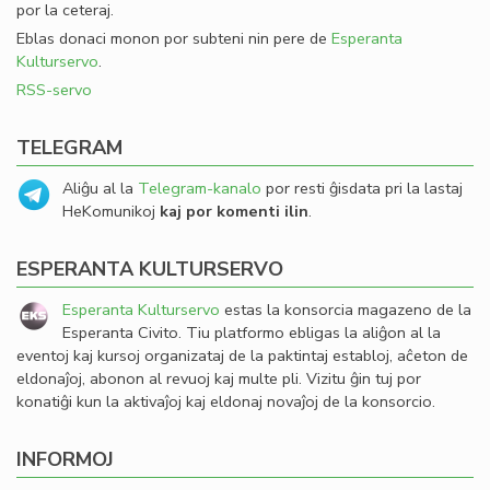
por la ceteraj.
Eblas donaci monon por subteni nin pere de
Esperanta
Kulturservo
.
RSS-servo
TELEGRAM
Aliĝu al la
Telegram-kanalo
por resti ĝisdata pri la lastaj
HeKomunikoj
kaj por komenti ilin
.
ESPERANTA KULTURSERVO
Esperanta Kulturservo
estas la konsorcia magazeno de la
Esperanta Civito. Tiu platformo ebligas la aliĝon al la
eventoj kaj kursoj organizataj de la paktintaj establoj, aĉeton de
eldonaĵoj, abonon al revuoj kaj multe pli. Vizitu ĝin tuj por
konatiĝi kun la aktivaĵoj kaj eldonaj novaĵoj de la konsorcio.
INFORMOJ