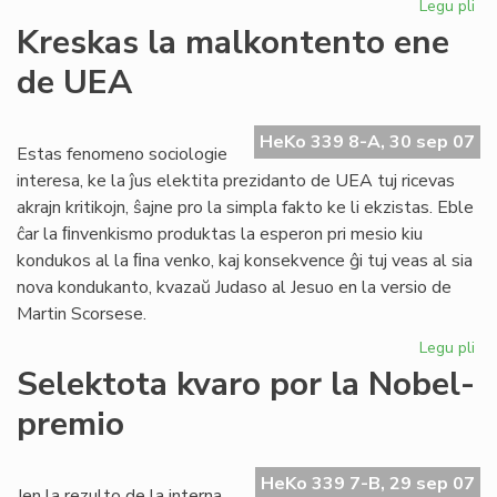
Legu pli
pri
Inv
Kreskas la malkontento ene
al
de UEA
CN
HeKo 339 8-A, 30 sep 07
Estas fenomeno sociologie
interesa, ke la ĵus elektita prezidanto de UEA tuj ricevas
akrajn kritikojn, ŝajne pro la simpla fakto ke li ekzistas. Eble
ĉar la ﬁnvenkismo produktas la esperon pri mesio kiu
kondukos al la ﬁna venko, kaj konsekvence ĝi tuj veas al sia
nova kondukanto, kvazaŭ Judaso al Jesuo en la versio de
Martin Scorsese.
Legu pli
pri
Kr
Selektota kvaro por la Nobel-
la
premio
ma
en
de
HeKo 339 7-B, 29 sep 07
UE
Jen la rezulto de la interna