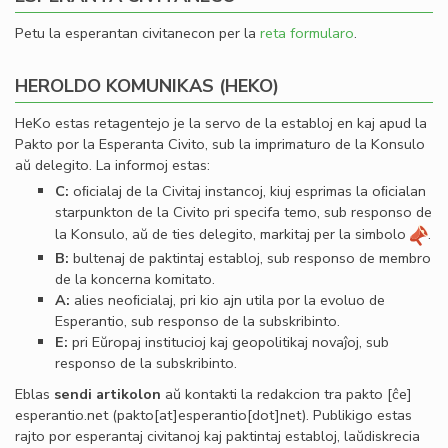
Petu la esperantan civitanecon per la
reta formularo
.
HEROLDO KOMUNIKAS (HEKO)
HeKo estas retagentejo je la servo de la establoj en kaj apud la
Pakto por la Esperanta Civito, sub la imprimaturo de la Konsulo
aŭ delegito. La informoj estas:
C:
oﬁcialaj de la Civitaj instancoj, kiuj esprimas la oﬁcialan
starpunkton de la Civito pri specifa temo, sub responso de
la Konsulo, aŭ de ties delegito, markitaj per la simbolo
.
B:
bultenaj de paktintaj establoj, sub responso de membro
de la koncerna komitato.
A:
alies neoﬁcialaj, pri kio ajn utila por la evoluo de
Esperantio, sub responso de la subskribinto.
E:
pri Eŭropaj institucioj kaj geopolitikaj novaĵoj, sub
responso de la subskribinto.
Eblas
sendi
artikolon
aŭ kontakti la redakcion tra
pakto
[ĉe]
esperantio
.
net
(pakto[at]esperantio[dot]net)
. Publikigo estas
rajto por esperantaj civitanoj kaj paktintaj establoj, laŭdiskrecia