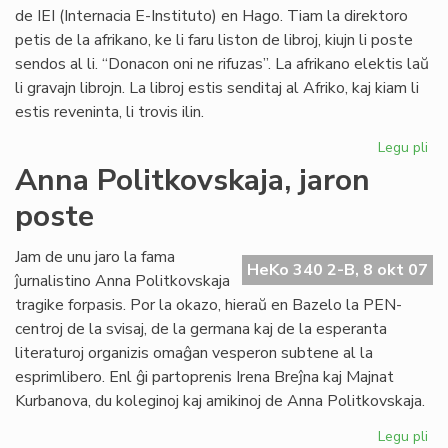
de IEI (Internacia E-Instituto) en Hago. Tiam la direktoro
petis de la afrikano, ke li faru liston de libroj, kiujn li poste
sendos al li. “Donacon oni ne rifuzas”. La afrikano elektis laŭ
li gravajn librojn. La libroj estis senditaj al Afriko, kaj kiam li
estis reveninta, li trovis ilin.
Legu pli
pri
Vul
Anna Politkovskaja, jaron
av
poste
pri
la
mo
Jam de unu jaro la fama
HeKo 340 2-B, 8 okt 07
po
ĵurnalistino Anna Politkovskaja
Afr
tragike forpasis. Por la okazo, hieraŭ en Bazelo la PEN-
centroj de la svisaj, de la germana kaj de la esperanta
literaturoj organizis omaĝan vesperon subtene al la
esprimlibero. Enl ĝi partoprenis Irena Breĵna kaj Majnat
Kurbanova, du koleginoj kaj amikinoj de Anna Politkovskaja.
Legu pli
pri