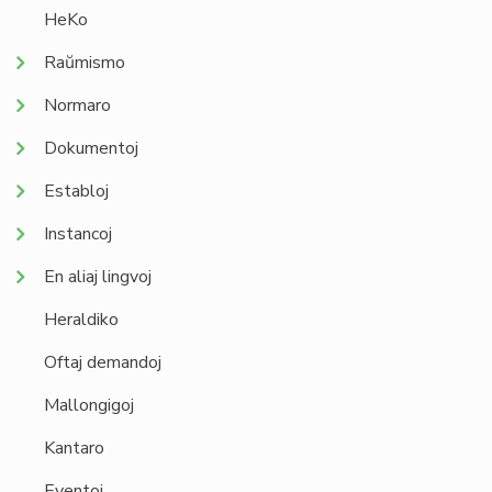
HeKo
Raŭmismo
Normaro
Dokumentoj
Establoj
Instancoj
En aliaj lingvoj
Heraldiko
Oftaj demandoj
Mallongigoj
Kantaro
Eventoj