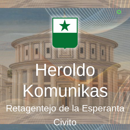
Skip
to
main
content
Heroldo
Komunikas
Retagentejo de la Esperanta
Civito