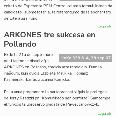
enketo de Esperanta PEN-Centro, celanta formuli kvinon da
kandidatoj, submetotan al la referendumo de la abonantaro
de Literatura Foiro.
Legu pli
pri
Se
ARKONES tre sukcesa en
kv
Pollando
po
la
No
Ekde la 21a de septembro
HeKo 339 6-A, 28 sep 07
pr
posttagmeze disvolviĝis
ARKONES en Poznano, tradicia arta rendevuo. Dum la
inaŭguro, kiun gvidis Elzbieta Malik kaj Tobiasz
Kazmierski, kantis Zuzanna Kornicka.
En la unua programero la partoprenantoj ĝuis la prelegon
de Jerzy Rzadzki pri “Komunikado sen perforto”. Samtempe
ekfunkciis la libroservo gvidata de Pawel Janowczyk.
Legu pli
pri