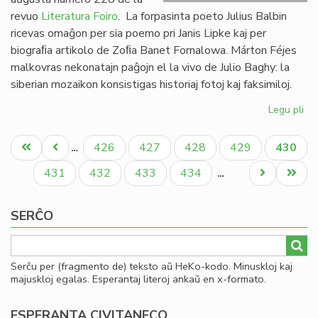
revuo
Literatura Foiro
. La forpasinta poeto Julius Balbin
ricevas omaĝon per sia poemo pri Janis Lipke kaj per
biograﬁa artikolo de Zoﬁa Banet Fornalowa. Márton Féjes
malkovras nekonatajn paĝojn el la vivo de Julio Baghy: la
siberian mozaikon konsistigas historiaj fotoj kaj faksimiloj.
Legu pli
pri
Lit
Pagination
Foi
Unua
Antaŭa
Paĝo
Paĝo
Paĝo
Paĝo
Aktual
426
427
428
429
430
…
22
paĝo
paĝo
paĝo
en
Paĝo
Paĝo
Paĝo
Paĝo
Next
Last
431
432
433
434
…
bu
page
page
SERĈO
Serĉu per (fragmento de) teksto aŭ HeKo-kodo. Minuskloj kaj
majuskloj egalas. Esperantaj literoj ankaŭ en x-formato.
ESPERANTA CIVITANECO