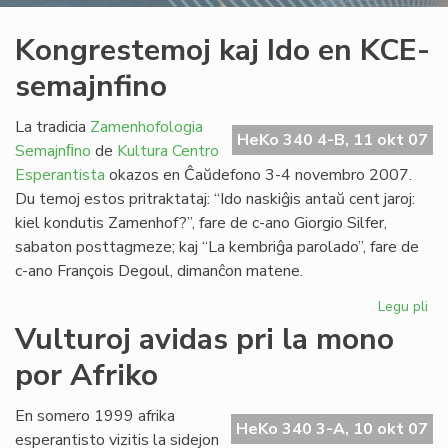
Kongrestemoj kaj Ido en KCE-
semajnfino
La tradicia
Zamenhofologia
HeKo 340 4-B, 11 okt 07
Semajnﬁno
de
Kultura Centro
Esperantista
okazos en Ĉaŭdefono 3-4 novembro 2007.
Du temoj estos pritraktataj: “Ido naskiĝis antaŭ cent jaroj:
kiel kondutis Zamenhof?”, fare de c-ano Giorgio Silfer,
sabaton posttagmeze; kaj “La kembriĝa parolado”, fare de
c-ano François Degoul, dimanĉon matene.
Legu pli
pri
Ko
Vulturoj avidas pri la mono
kaj
por Afriko
Ido
en
KC
En somero 1999 afrika
HeKo 340 3-A, 10 okt 07
se
esperantisto vizitis la sidejon