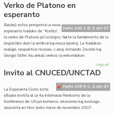
An
Verko de Platono en
Pol
esperanto
jar
po
Baldaŭ estos prespreta la nova
HeKo 340 1-B, 5 okt 07
esperanta traduko de “Kratilo”,
la verko de Platono pri la lingvo, fakte la fundamento de la
lingvistiko dum la antikva kaj meza epokoj. La tradukon
realigis, respektive revizias, c-anoj Armando Zecchin kaj
Giorgio Silfer, kiu ankaŭ verkos la enkondukon.
Legu pli
pri
Ve
Invito al CNUCED/UNCTAD
de
Pl
en
HeKo 339 9-C, 4 okt 07
La Esperanta Civito estis
es
oﬁciale invitita al la 4a Internacia Renkonto de la
Konferenco de UN pri komerco, ekonomio kaj evoluigo,
okazonta en Nov-Jorko meze de novembro 2007.