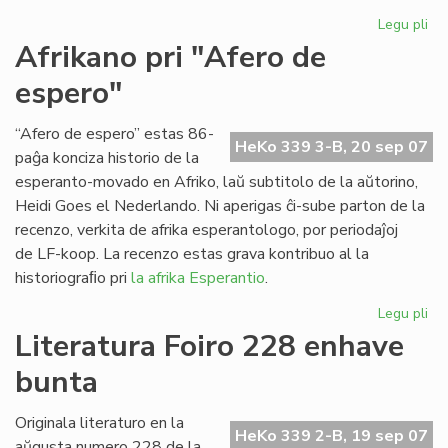
Legu pli
pri
Ap
Afrikano pri "Afero de
"Es
espero"
Tr
n-
ro
“Afero de espero” estas 86-
HeKo 339 3-B, 20 sep 07
21
paĝa konciza historio de la
esperanto-movado en Afriko, laŭ subtitolo de la aŭtorino,
Heidi Goes el Nederlando. Ni aperigas ĉi-sube parton de la
recenzo, verkita de afrika esperantologo, por periodaĵoj
de LF-koop. La recenzo estas grava kontribuo al la
historiograﬁo pri
la afrika Esperantio
.
Legu pli
pri
Af
Literatura Foiro 228 enhave
pri
bunta
"A
de
es
Originala literaturo en la
HeKo 339 2-B, 19 sep 07
aŭgusta numero 228 de la