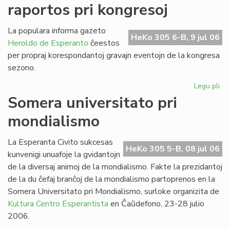
raportos pri kongresoj
de
SU
20
La populara informa gazeto
HeKo 305 6-B, 9 jul 06
Heroldo de Esperanto
ĉeestos
per propraj korespondantoj gravajn eventojn de la kongresa
sezono.
Legu pli
pri
He
Somera universitato pri
de
mondialismo
Es
ra
pri
La Esperanta Civito sukcesas
HeKo 305 5-B, 08 jul 06
ko
kunvenigi unuafoje la gvidantojn
de la diversaj animoj de la mondialismo. Fakte la prezidantoj
de la du ĉefaj branĉoj de la mondialismo partoprenos en la
Somera Universitato pri Mondialismo, surloke organizita de
Kultura Centro Esperantista
en Ĉaŭdefono, 23-28 julio
2006.