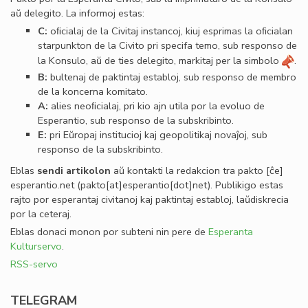
aŭ delegito. La informoj estas:
C:
oﬁcialaj de la Civitaj instancoj, kiuj esprimas la oﬁcialan
starpunkton de la Civito pri specifa temo, sub responso de
la Konsulo, aŭ de ties delegito, markitaj per la simbolo
.
B:
bultenaj de paktintaj establoj, sub responso de membro
de la koncerna komitato.
A:
alies neoﬁcialaj, pri kio ajn utila por la evoluo de
Esperantio, sub responso de la subskribinto.
E:
pri Eŭropaj institucioj kaj geopolitikaj novaĵoj, sub
responso de la subskribinto.
Eblas
sendi
artikolon
aŭ kontakti la redakcion tra
pakto
[ĉe]
esperantio
.
net
(pakto[at]esperantio[dot]net)
. Publikigo estas
rajto por esperantaj civitanoj kaj paktintaj establoj, laŭdiskrecia
por la ceteraj.
Eblas donaci monon por subteni nin pere de
Esperanta
Kulturservo
.
RSS-servo
TELEGRAM