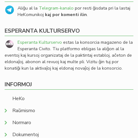
Aliĝu al la
Telegram-kanalo
por resti ĝisdata pri la lastaj
HeKomunikoj
kaj por komenti ilin
.
ESPERANTA KULTURSERVO
Esperanta Kulturservo
estas la konsorcia magazeno de la
Esperanta Civito. Tiu platformo ebligas la aliĝon al la
eventoj kaj kursoj organizataj de la paktintaj establoj, aĉeton de
eldonaĵoj, abonon al revuoj kaj multe pli. Vizitu ĝin tuj por
konatiĝi kun la aktivaĵoj kaj eldonaj novaĵoj de la konsorcio.
INFORMOJ
HeKo
Raŭmismo
Normaro
Dokumentoj