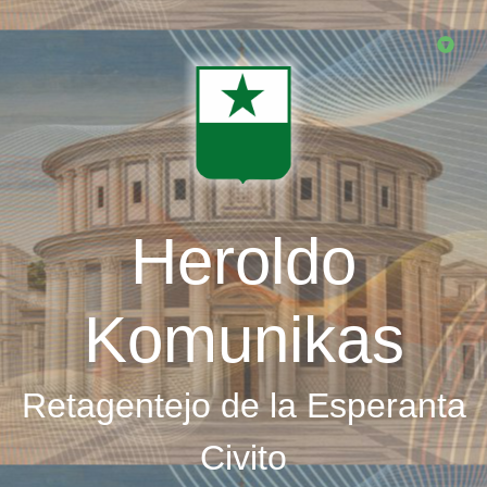
Skip
to
main
content
Heroldo
Komunikas
Retagentejo de la Esperanta
Civito