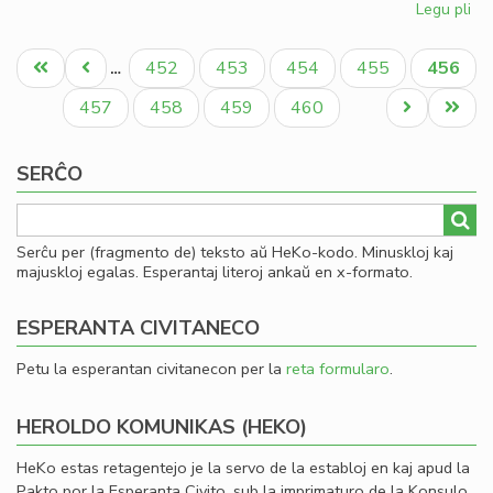
Legu pli
pri
So
Pagination
uni
Unua
Antaŭa
Paĝo
Paĝo
Paĝo
Paĝo
Aktual
452
453
454
455
456
…
pri
paĝo
paĝo
paĝo
mo
Paĝo
Paĝo
Paĝo
Paĝo
Next
Last
457
458
459
460
page
page
SERĈO
Serĉu per (fragmento de) teksto aŭ HeKo-kodo. Minuskloj kaj
majuskloj egalas. Esperantaj literoj ankaŭ en x-formato.
ESPERANTA CIVITANECO
Petu la esperantan civitanecon per la
reta formularo
.
HEROLDO KOMUNIKAS (HEKO)
HeKo estas retagentejo je la servo de la establoj en kaj apud la
Pakto por la Esperanta Civito, sub la imprimaturo de la Konsulo