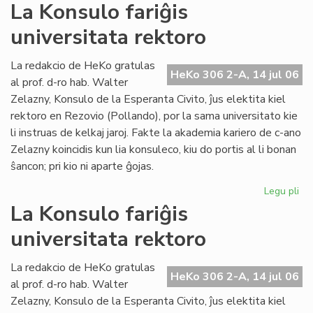
La
La Konsulo fariĝis
Civ
universitata rektoro
ba
en
ko
La redakcio de HeKo gratulas
HeKo 306 2-A, 14 jul 06
pri
al prof. d-ro hab. Walter
ev
Zelazny, Konsulo de la Esperanta Civito, ĵus elektita kiel
rektoro en Rezovio (Pollando), por la sama universitato kie
li instruas de kelkaj jaroj. Fakte la akademia kariero de c-ano
Zelazny koincidis kun lia konsuleco, kiu do portis al li bonan
ŝancon; pri kio ni aparte ĝojas.
Legu pli
pri
La
La Konsulo fariĝis
Ko
universitata rektoro
far
uni
rek
La redakcio de HeKo gratulas
HeKo 306 2-A, 14 jul 06
al prof. d-ro hab. Walter
Zelazny, Konsulo de la Esperanta Civito, ĵus elektita kiel