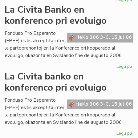
Bul
La Civita Banko en
evi
konferenco pri evoluigo
ak
pri
mi
Fonduso Pro Esperanto
HeKo 306 3-C, 15 jul 06
ma
(FPEF) estis akceptita inter
la partoprenontoj en la Konferenco pri kooperado al
evoluigo, okazonta en Svislando ﬁne de augusto 2006.
Legu pli
pri
La
La Civita banko en
Civ
konferenco pri evoluigo
Ba
en
ko
Fonduso Pro Esperanto
HeKo 306 3-C, 15 jul 06
pri
(FPEF) estis akceptita inter
ev
la partoprenontoj en la Konferenco pri kooperado al
evoluigo, okazonta en Svislando ﬁne de augusto 2006
Legu pli
pri