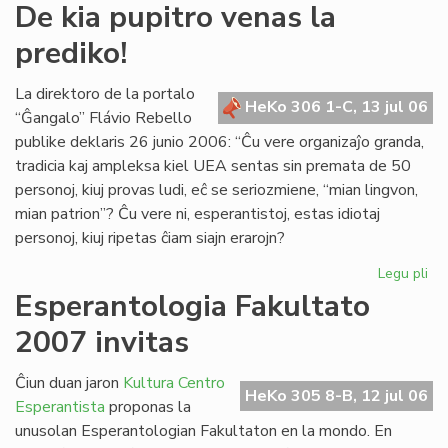
De
De kia pupitro venas la
kia
prediko!
pup
ve
la
La direktoro de la portalo
HeKo 306 1-C, 13 jul 06
pre
“Ĝangalo” Flávio Rebello
publike deklaris 26 junio 2006: “Ĉu vere organizaĵo granda,
tradicia kaj ampleksa kiel UEA sentas sin premata de 50
personoj, kiuj provas ludi, eĉ se seriozmiene, “mian lingvon,
mian patrion”? Ĉu vere ni, esperantistoj, estas idiotaj
personoj, kiuj ripetas ĉiam siajn erarojn?
Legu pli
pri
De
Esperantologia Fakultato
kia
2007 invitas
pup
ve
la
Ĉiun duan jaron
Kultura Centro
HeKo 305 8-B, 12 jul 06
pre
Esperantista
proponas la
unusolan Esperantologian Fakultaton en la mondo. En