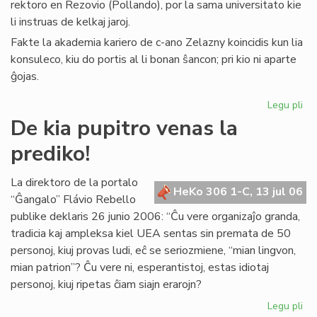
rektoro en Rezovio (Pollando), por la sama universitato kie
li instruas de kelkaj jaroj.
Fakte la akademia kariero de c-ano Zelazny koincidis kun lia
konsuleco, kiu do portis al li bonan ŝancon; pri kio ni aparte
ĝojas.
Legu pli
pri
La
De kia pupitro venas la
Ko
prediko!
far
uni
rek
La direktoro de la portalo
HeKo 306 1-C, 13 jul 06
“Ĝangalo” Flávio Rebello
publike deklaris 26 junio 2006: “Ĉu vere organizaĵo granda,
tradicia kaj ampleksa kiel UEA sentas sin premata de 50
personoj, kiuj provas ludi, eĉ se seriozmiene, “mian lingvon,
mian patrion”? Ĉu vere ni, esperantistoj, estas idiotaj
personoj, kiuj ripetas ĉiam siajn erarojn?
Legu pli
pri