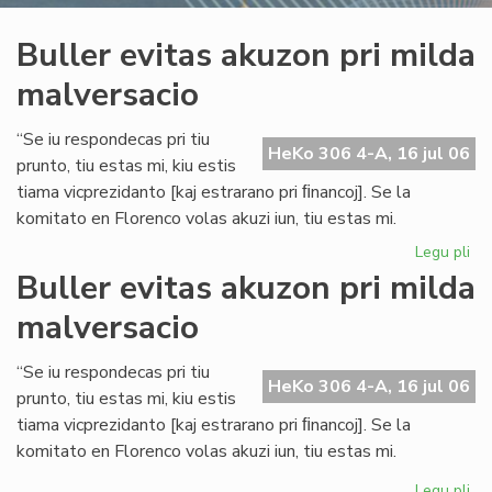
Buller evitas akuzon pri milda
malversacio
“Se iu respondecas pri tiu
HeKo 306 4-A, 16 jul 06
prunto, tiu estas mi, kiu estis
tiama vicprezidanto [kaj estrarano pri ﬁnancoj]. Se la
komitato en Florenco volas akuzi iun, tiu estas mi.
Legu pli
pri
Bul
Buller evitas akuzon pri milda
evi
malversacio
ak
pri
mi
“Se iu respondecas pri tiu
HeKo 306 4-A, 16 jul 06
ma
prunto, tiu estas mi, kiu estis
tiama vicprezidanto [kaj estrarano pri ﬁnancoj]. Se la
komitato en Florenco volas akuzi iun, tiu estas mi.
Legu pli
pri