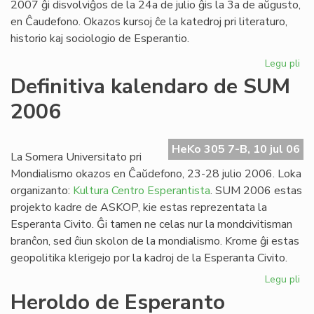
2007 ĝi disvolviĝos de la 24a de julio ĝis la 3a de aŭgusto,
en Ĉaudefono. Okazos kursoj ĉe la katedroj pri literaturo,
historio kaj sociologio de Esperantio.
Legu pli
pri
Es
Definitiva kalendaro de SUM
Fak
2006
20
inv
HeKo 305 7-B, 10 jul 06
La Somera Universitato pri
Mondialismo okazos en Ĉaŭdefono, 23-28 julio 2006. Loka
organizanto:
Kultura Centro Esperantista
. SUM 2006 estas
projekto kadre de ASKOP, kie estas reprezentata la
Esperanta Civito. Ĝi tamen ne celas nur la mondcivitisman
branĉon, sed ĉiun skolon de la mondialismo. Krome ĝi estas
geopolitika klerigejo por la kadroj de la Esperanta Civito.
Legu pli
pri
Def
Heroldo de Esperanto
ka