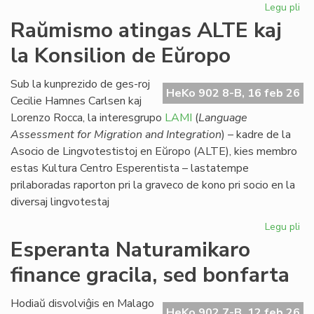
Legu pli
pri
Eki
Raŭmismo atingas ALTE kaj
su
la Konsilion de Eŭropo
la
du
EIE
Sub la kunprezido de ges-roj
HeKo 902 8-B, 16 feb 26
se
Cecilie Hamnes Carlsen kaj
pri
Lorenzo Rocca, la interesgrupo
LAMI
(
Language
lit
Assessment for Migration and Integration
) – kadre de la
Asocio de Lingvotestistoj en Eŭropo (ALTE), kies membro
estas Kultura Centro Esperentista – lastatempe
prilaboradas raporton pri la graveco de kono pri socio en la
diversaj lingvotestaj
Legu pli
pri
Ra
Esperanta Naturamikaro
at
finance gracila, sed bonfarta
AL
kaj
la
Hodiaŭ disvolviĝis en Malago
HeKo 902 7-B, 12 feb 26