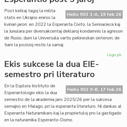
no
Un
Post kelkaj tagoj la milita
HeKo 903 1-A, 19 feb 26
De
stato en Ukrajno eniros la
kvinan jaron: en 2022 la Esperanta Civito, la Sennacieca kaj
la Junulara per diversakcentaj deklaroj kondamnis la agreson
de Rusio, dum la Universala vartis pekineskan sintenon; de
tiam la pozicioj restis la samaj.
Legu pli
pri
Mil
Ekis sukcese la dua EIE-
en
semestro pri literaturo
Ukr
sin
en
En la Esplora Instituto de
HeKo 902 9-B, 17 feb 26
Es
Esperantologio ekis la dua
po
semestro de la akademia jaro 2025/26 per la sukcesa
5
semajno en Malago, pri la esperanta literaturo. Ni dankas al
jar
Esperanta Naturamikaro kaj la proprietuloj pro la gastigado
en la naturamika Esperanto-Domo.