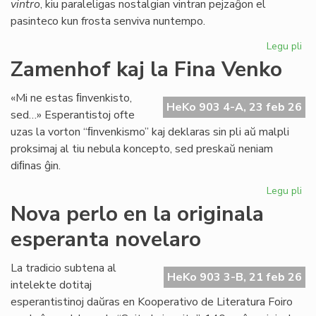
vintro
, kiu paraleligas nostalgian vintran pejzaĝon el
pasinteco kun frosta senviva nuntempo.
Legu pli
pri
Lit
Zamenhof kaj la Fina Venko
Foi
34
«Mi ne estas ﬁnvenkisto,
fru
HeKo 903 4-A, 23 feb 26
sed…» Esperantistoj ofte
ĉe
uzas la vorton “ﬁnvenkismo” kaj deklaras sin pli aŭ malpli
la
proksimaj al tiu nebula koncepto, sed preskaŭ neniam
pr
diﬁnas ĝin.
Legu pli
pri
Za
Nova perlo en la originala
kaj
esperanta novelaro
la
Fin
Ve
La tradicio subtena al
HeKo 903 3-B, 21 feb 26
intelekte dotitaj
esperantistinoj daŭras en Kooperativo de Literatura Foiro