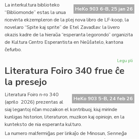
Ma
La interkultura biblioteko
HeKo 903 6-B, 25 jan 26
Bl
“Bibliomonde” estas la unua
ricevinta ekzempleron de la plej nova libro de LF-koop, la
novelaro “Spite kaj sprite” de Etel Zavadlav: la livero
okazis kadre de la hieraŭa “esperanta legorondo” organizita
de Kultura Centro Esperantista en Neŭŝatelo, kantona
ĉefurbo.
Legu pli
pri
Bi
Literatura Foiro 340 frue ĉe
ba
la presejo
de
KC
ini
Literatura Foiro n-ro 340
HeKo 903 5-B, 24 feb 26
(aprilo 2026) prezentas al
siaj legantoj riĉan mozaikon el kontribuoj, kiuj mirinde
kunligas historion, literaturon, muzikon kaj opiniojn, en la
kunteksto de nia esperanta kulturo.
La numero malfermiĝas per lirikaĵo de Minosun,
Senneĝa