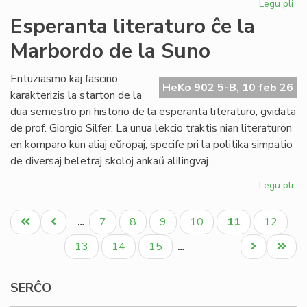
Legu pli
pri
NA
Esperanta literaturo ĉe la
en
Marbordo de la Suno
la
ke
de
Entuziasmo kaj fascino
HeKo 902 5-B, 10 feb 26
la
karakterizis la starton de la
IY
dua semestro pri historio de la esperanta literaturo, gvidata
ku
de prof. Giorgio Silfer. La unua lekcio traktis nian literaturon
en komparo kun aliaj eŭropaj, specife pri la politika simpatio
de diversaj beletraj skoloj ankaŭ alilingvaj.
Legu pli
pri
Es
Pagination
lit
Unua
Antaŭa
Paĝo
Paĝo
Paĝo
Paĝo
Aktuala
Paĝo
7
8
9
10
11
12
…
ĉe
paĝo
paĝo
paĝo
la
Paĝo
Paĝo
Paĝo
Next
Last
13
14
15
…
Ma
page
page
de
SERĈO
la
Su