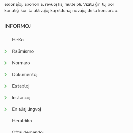
eldonaĵoj, abonon al revuoj kaj multe pli. Vizitu ĝin tuj por
konatiĝi kun la aktivaĵoj kaj eldonaj novaĵoj de la konsorcio.
INFORMOJ
HeKo
Raŭmismo
Normaro
Dokumentoj
Establoj
Instancoj
En aliaj lingvoj
Heraldiko
Oftaj demandoj