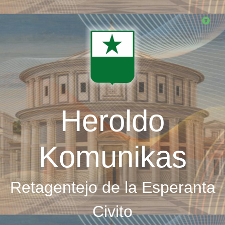
Skip
to
main
content
Heroldo
Komunikas
Retagentejo de la Esperanta
Civito