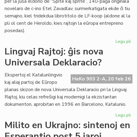
per la ĵusa eldono de “Spite kaj sprite”, 140-paĝa originala
novelaro de c-ino Etel Zavadlav, surmerkatigata ekde ĉi tiu
semajno, kiel tridekdua librotitolo de LF-koop (aldone al la
pli ol cent de Heroldo, kies rajtojn la eŭropa entrepreno
posedas).
Legu pli
pri
No
Lingvaj Rajtoj: ĝis nova
per
Universala Deklaracio?
en
la
ori
Ekspertoj el Katalunlingvio
HeKo 903 2-A, 20 feb 26
es
kaj aliaj partoj de Eŭropo
no
planas skizon de nova Universala Deklaracio pri la Lingvaj
Rajtoj, kiu celas refreŝigi kaj modernigi la ekzistantan
dokumenton, aprobitan en 1996 en Barcelono, Katalunio.
Legu pli
pri
Lin
Milito en Ukrajno: sintenoj en
Raj
Esperantio post 5 jaroj
ĝis