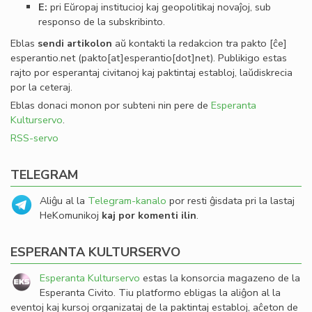
E:
pri Eŭropaj institucioj kaj geopolitikaj novaĵoj, sub
responso de la subskribinto.
Eblas
sendi
artikolon
aŭ kontakti la redakcion tra
pakto
[ĉe]
esperantio
.
net
(pakto[at]esperantio[dot]net)
. Publikigo estas
rajto por esperantaj civitanoj kaj paktintaj establoj, laŭdiskrecia
por la ceteraj.
Eblas donaci monon por subteni nin pere de
Esperanta
Kulturservo
.
RSS-servo
TELEGRAM
Aliĝu al la
Telegram-kanalo
por resti ĝisdata pri la lastaj
HeKomunikoj
kaj por komenti ilin
.
ESPERANTA KULTURSERVO
Esperanta Kulturservo
estas la konsorcia magazeno de la
Esperanta Civito. Tiu platformo ebligas la aliĝon al la
eventoj kaj kursoj organizataj de la paktintaj establoj, aĉeton de