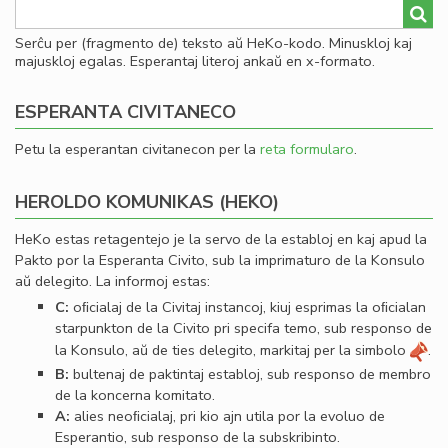
Serĉu per (fragmento de) teksto aŭ HeKo-kodo. Minuskloj kaj
majuskloj egalas. Esperantaj literoj ankaŭ en x-formato.
ESPERANTA CIVITANECO
Petu la esperantan civitanecon per la
reta formularo
.
HEROLDO KOMUNIKAS (HEKO)
HeKo estas retagentejo je la servo de la establoj en kaj apud la
Pakto por la Esperanta Civito, sub la imprimaturo de la Konsulo
aŭ delegito. La informoj estas:
C:
oﬁcialaj de la Civitaj instancoj, kiuj esprimas la oﬁcialan
starpunkton de la Civito pri specifa temo, sub responso de
la Konsulo, aŭ de ties delegito, markitaj per la simbolo
.
B:
bultenaj de paktintaj establoj, sub responso de membro
de la koncerna komitato.
A:
alies neoﬁcialaj, pri kio ajn utila por la evoluo de
Esperantio, sub responso de la subskribinto.