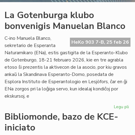
La Gotenburga klubo
bonvenigis Manuelan Blanco
C-ino Manuela Blanco,
HeKo 903 7-B, 25 feb 26
sekretario de Esperanta
Naturamikaro (ENa), estis gastigita de la Esperanto-Klubo
de Gotenburgo, 18-21 februaro 2026, kie en tre agrabla
etoso ŝi prezentis la aktivecon de la asocio, por kiu gravos
ankaŭ la Skandinava Esperanto-Domo, posedata de
Esplora Instituto de Esperantologio en Lesjöfors, ĉar en ĝi
ENa zorgos pri la loĝiga servo, kun idealaj kondiĉoj por
ekskursoj, e
Legu pli
pri
La
Bibliomonde, bazo de KCE-
Go
iniciato
kl
bo