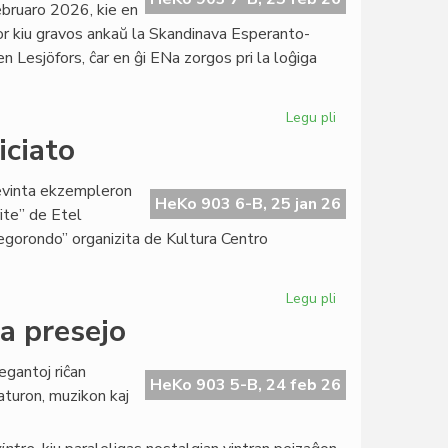
bruaro 2026, kie en
por kiu gravos ankaŭ la Skandinava Esperanto-
Lesjöfors, ĉar en ĝi ENa zorgos pri la loĝiga
Legu pli
pri
La
iciato
Gotenburga
klubo
cevinta ekzempleron
bonvenigis
HeKo 903 6-B, 25 jan 26
rite” de Etel
Manuelan
legorondo” organizita de Kultura Centro
Blanco
Legu pli
pri
Bibliomonde,
la presejo
bazo
de
egantoj riĉan
KCE-
HeKo 903 5-B, 24 feb 26
raturon, muzikon kaj
iniciato