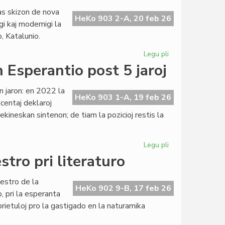
en
nas skizon de nova
la
HeKo 903 2-A, 20 feb 26
gi kaj modernigi la
originala
 Katalunio.
esperanta
novelaro
Legu pli
pri
Lingvaj
n Esperantio post 5 jaroj
Rajtoj:
ĝis
an jaron: en 2022 la
nova
HeKo 903 1-A, 19 feb 26
kcentaj deklaroj
Universala
kineskan sintenon; de tiam la pozicioj restis la
Deklaracio?
Legu pli
pri
Milito
tro pri literaturo
en
Ukrajno:
estro de la
sintenoj
HeKo 902 9-B, 17 feb 26
 pri la esperanta
en
prietuloj pro la gastigado en la naturamika
Esperantio
post