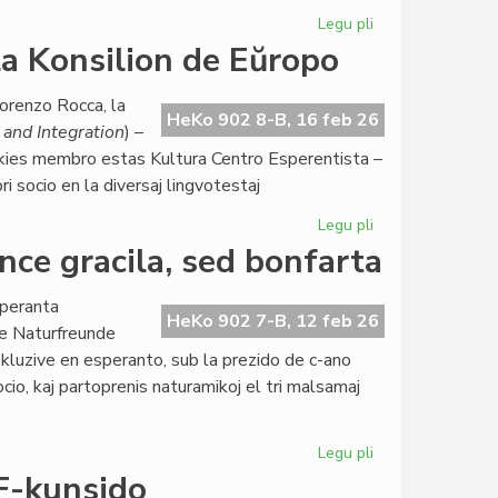
5
Legu pli
pri
jaroj
Ekis
a Konsilion de Eŭropo
sukcese
la
orenzo Rocca, la
dua
HeKo 902 8-B, 16 feb 26
and Integration
) –
EIE-
 kies membro estas Kultura Centro Esperentista –
semestro
i socio en la diversaj lingvotestaj
pri
literaturo
Legu pli
pri
Raŭmismo
ce gracila, sed bonfarta
atingas
ALTE
speranta
kaj
HeKo 902 7-B, 12 feb 26
de Naturfreunde
la
kluzive en esperanto, sub la prezido de c-ano
Konsilion
cio, kaj partoprenis naturamikoj el tri malsamaj
de
Eŭropo
Legu pli
pri
Esperanta
F-kunsido