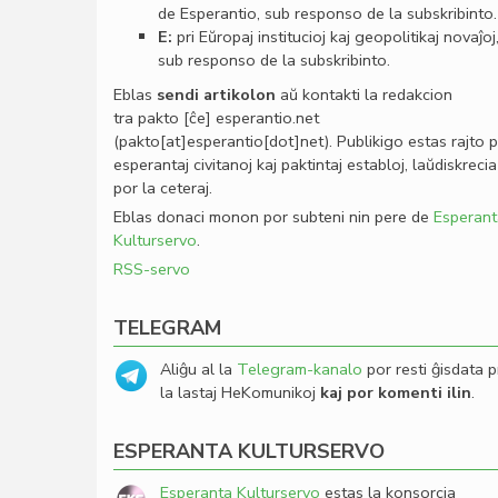
de Esperantio, sub responso de la subskribinto.
E:
pri Eŭropaj institucioj kaj geopolitikaj novaĵoj
sub responso de la subskribinto.
Eblas
sendi
artikolon
aŭ kontakti la redakcion
tra
pakto
[ĉe]
esperantio
.
net
(pakto[at]esperantio[dot]net)
. Publikigo estas rajto 
esperantaj civitanoj kaj paktintaj establoj, laŭdiskrecia
por la ceteraj.
Eblas donaci monon por subteni nin pere de
Esperant
Kulturservo
.
RSS-servo
TELEGRAM
Aliĝu al la
Telegram-kanalo
por resti ĝisdata p
la lastaj HeKomunikoj
kaj por komenti ilin
.
ESPERANTA KULTURSERVO
Esperanta Kulturservo
estas la konsorcia