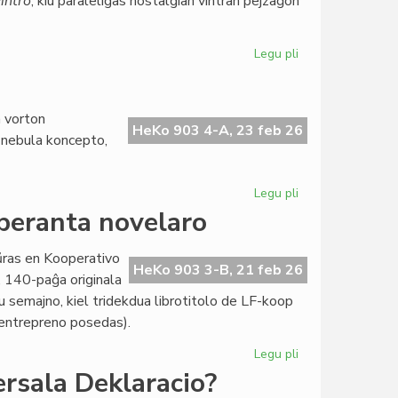
intro
, kiu paraleligas nostalgian vintran pejzaĝon
Legu pli
pri
Literatura
Foiro
340
a vorton
frue
HeKo 903 4-A, 23 feb 26
u nebula koncepto,
ĉe
la
presejo
Legu pli
pri
Zamenhof
speranta novelaro
kaj
la
aŭras en Kooperativo
Fina
HeKo 903 3-B, 21 feb 26
”, 140-paĝa originala
Venko
u semajno, kiel tridekdua librotitolo de LF-koop
a entrepreno posedas).
Legu pli
pri
Nova
ersala Deklaracio?
perlo