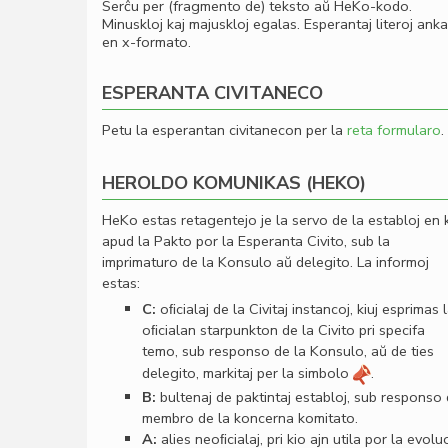
Serĉu per (fragmento de) teksto aŭ HeKo-kodo.
Minuskloj kaj majuskloj egalas. Esperantaj literoj ank
en x-formato.
ESPERANTA CIVITANECO
Petu la esperantan civitanecon per la
reta formularo
.
HEROLDO KOMUNIKAS (HEKO)
HeKo estas retagentejo je la servo de la establoj en 
apud la Pakto por la Esperanta Civito, sub la
imprimaturo de la Konsulo aŭ delegito. La informoj
estas:
C:
oﬁcialaj de la Civitaj instancoj, kiuj esprimas 
oﬁcialan starpunkton de la Civito pri specifa
temo, sub responso de la Konsulo, aŭ de ties
delegito, markitaj per la simbolo
.
B:
bultenaj de paktintaj establoj, sub responso
membro de la koncerna komitato.
A:
alies neoﬁcialaj, pri kio ajn utila por la evolu