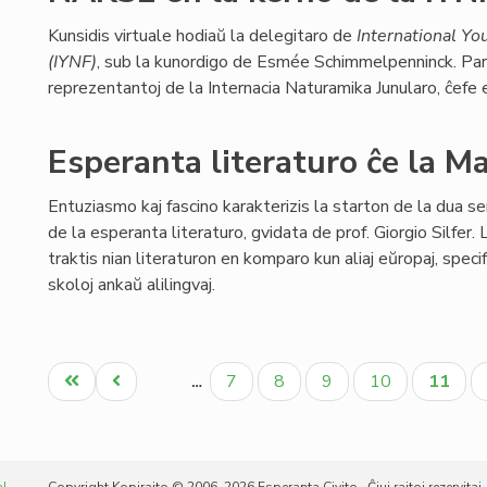
Kunsidis virtuale hodiaŭ la delegitaro de
International Yo
(IYNF)
, sub la kunordigo de Esmée Schimmelpenninck. Pa
reprezentantoj de la Internacia Naturamika Junularo, ĉefe e
Esperanta literaturo ĉe la M
Entuziasmo kaj fascino karakterizis la starton de la dua se
de la esperanta literaturo, gvidata de prof. Giorgio Silfer. 
traktis nian literaturon en komparo kun aliaj eŭropaj, specif
skoloj ankaŭ alilingvaj.
Pagination
Unua
Antaŭa
Paĝo
Paĝo
Paĝo
Paĝo
Aktual
7
8
9
10
11
…
paĝo
paĝo
paĝo