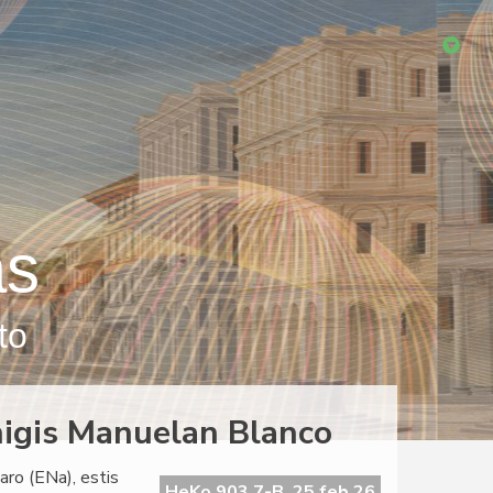
as
to
igis Manuelan Blanco
ro (ENa), estis
HeKo 903 7-B, 25 feb 26