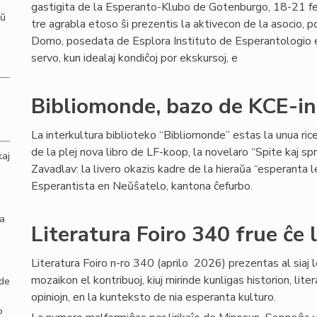
gastigita de la Esperanto-Klubo de Gotenburgo, 18-21 fe
aŭ
tre agrabla etoso ŝi prezentis la aktivecon de la asocio, 
Domo, posedata de Esplora Instituto de Esperantologio en 
servo, kun idealaj kondiĉoj por ekskursoj, e
Bibliomonde, bazo de KCE-in
La interkultura biblioteko “Bibliomonde” estas la unua ri
de la plej nova libro de LF-koop, la novelaro “Spite kaj sp
kaj
Zavadlav: la livero okazis kadre de la hieraŭa “esperanta 
Esperantista en Neŭŝatelo, kantona ĉefurbo.
la
Literatura Foiro 340 frue ĉe 
Literatura Foiro n-ro 340 (aprilo 2026) prezentas al siaj l
mozaikon el kontribuoj, kiuj mirinde kunligas historion, lite
 de
opiniojn, en la kunteksto de nia esperanta kulturo.
o