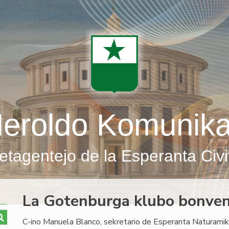
eroldo Komunik
etagentejo de la Esperanta Civi
La Gotenburga klubo bonven
C-ino Manuela Blanco, sekretario de Esperanta Naturamika