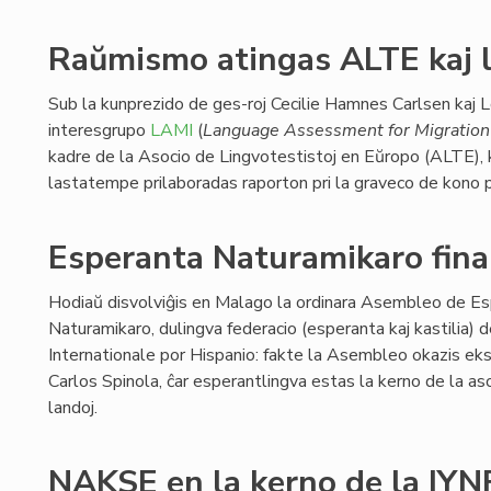
Raŭmismo atingas ALTE kaj l
Sub la kunprezido de ges-roj Cecilie Hamnes Carlsen kaj L
interesgrupo
LAMI
(
Language Assessment for Migration 
kadre de la Asocio de Lingvotestistoj en Eŭropo (ALTE),
lastatempe prilaboradas raporton pri la graveco de kono pr
Esperanta Naturamikaro finan
Hodiaŭ disvolviĝis en Malago la ordinara Asembleo de E
Naturamikaro, dulingva federacio (esperanta kaj kastilia) 
Internationale por Hispanio: fakte la Asembleo okazis eks
Carlos Spinola, ĉar esperantlingva estas la kerno de la aso
landoj.
NAKSE en la kerno de la IYN