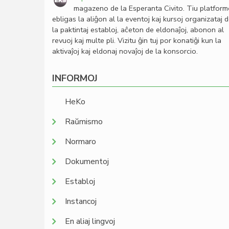
magazeno de la Esperanta Civito. Tiu platfor
ebligas la aliĝon al la eventoj kaj kursoj organizataj 
la paktintaj establoj, aĉeton de eldonaĵoj, abonon al
revuoj kaj multe pli. Vizitu ĝin tuj por konatiĝi kun la
aktivaĵoj kaj eldonaj novaĵoj de la konsorcio.
INFORMOJ
HeKo
Raŭmismo
Normaro
Dokumentoj
Establoj
Instancoj
En aliaj lingvoj