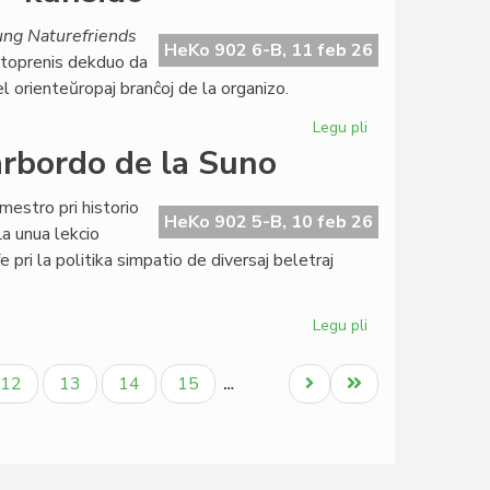
Naturamikaro
finance
ung Naturefriends
gracila,
HeKo 902 6-B, 11 feb 26
rtoprenis dekduo da
sed
l orienteŭropaj branĉoj de la organizo.
bonfarta
Legu pli
pri
NAKSE
arbordo de la Suno
en
la
mestro pri historio
kerno
HeKo 902 5-B, 10 feb 26
La unua lekcio
de
e pri la politika simpatio de diversaj beletraj
la
IYNF-
kunsido
Legu pli
pri
Esperanta
literaturo
a
Paĝo
Paĝo
Paĝo
Paĝo
Next
Last
12
13
14
15
…
ĉe
page
page
la
Marbordo
de
la