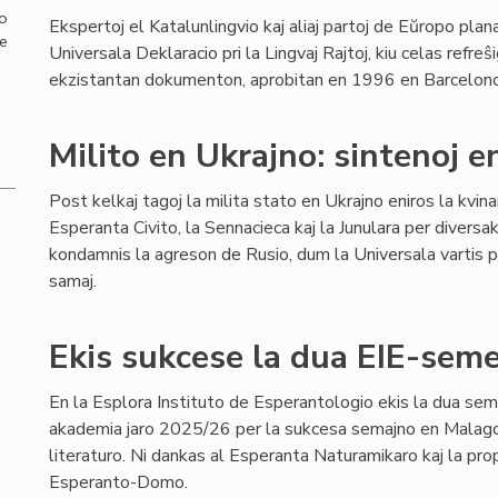
mo
Ekspertoj el Katalunlingvio kaj aliaj partoj de Eŭropo pla
de
Universala Deklaracio pri la Lingvaj Rajtoj, kiu celas refreŝi
ekzistantan dokumenton, aprobitan en 1996 en Barcelono,
Milito en Ukrajno: sintenoj e
Post kelkaj tagoj la milita stato en Ukrajno eniros la kvin
Esperanta Civito, la Sennacieca kaj la Junulara per diversa
kondamnis la agreson de Rusio, dum la Universala vartis pe
samaj.
Ekis sukcese la dua EIE-semes
En la Esplora Instituto de Esperantologio ekis la dua sem
akademia jaro 2025/26 per la sukcesa semajno en Malago,
literaturo. Ni dankas al Esperanta Naturamikaro kaj la pro
Esperanto-Domo.