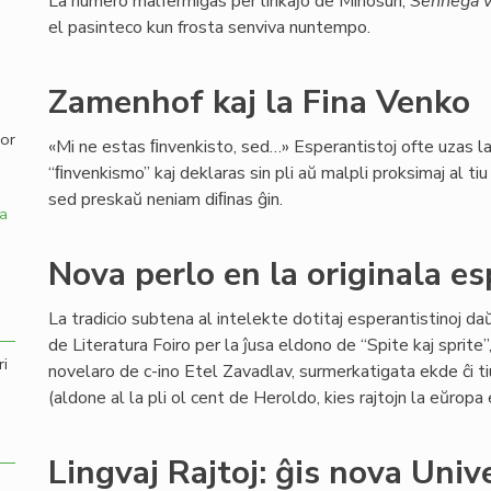
La numero malfermiĝas per lirikaĵo de Minosun,
Senneĝa v
el pasinteco kun frosta senviva nuntempo.
,
Zamenhof kaj la Fina Venko
por
«Mi ne estas ﬁnvenkisto, sed…» Esperantistoj ofte uzas l
“ﬁnvenkismo” kaj deklaras sin pli aŭ malpli proksimaj al ti
sed preskaŭ neniam diﬁnas ĝin.
a
Nova perlo en la originala e
La tradicio subtena al intelekte dotitaj esperantistinoj d
de Literatura Foiro per la ĵusa eldono de “Spite kaj sprite
ri
novelaro de c-ino Etel Zavadlav, surmerkatigata ekde ĉi ti
(aldone al la pli ol cent de Heroldo, kies rajtojn la eŭrop
Lingvaj Rajtoj: ĝis nova Univ