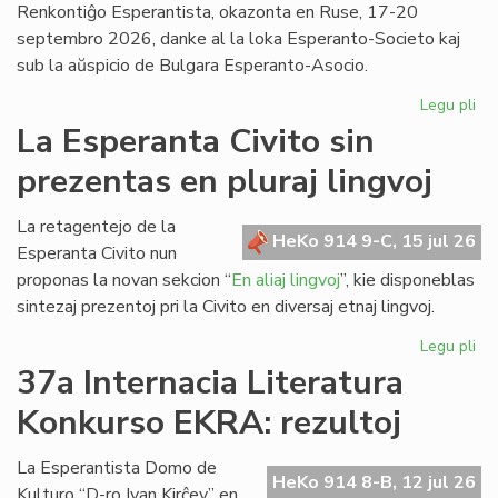
Renkontiĝo Esperantista, okazonta en Ruse, 17-20
septembro 2026, danke al la loka Esperanto-Societo kaj
sub la aŭspicio de Bulgara Esperanto-Asocio.
Legu pli
pri
Ev
La Esperanta Civito sin
ap
prezentas en pluraj lingvoj
kaj
pri
la
La retagentejo de la
HeKo 914 9-C, 15 jul 26
Da
Esperanta Civito nun
en
proponas la novan sekcion “
En aliaj lingvoj
”, kie disponeblas
Bul
sintezaj prezentoj pri la Civito en diversaj etnaj lingvoj.
Legu pli
pri
La
37a Internacia Literatura
Es
Konkurso EKRA: rezultoj
Civ
sin
pr
La Esperantista Domo de
HeKo 914 8-B, 12 jul 26
en
Kulturo “D-ro Ivan Kirĉev” en