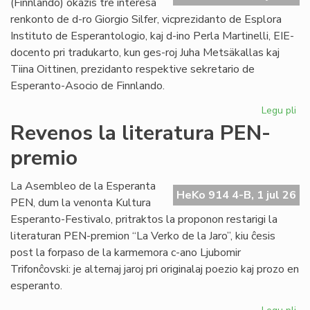
(Finnlando) okazis tre interesa
renkonto de d-ro Giorgio Silfer, vicprezidanto de Esplora
Instituto de Esperantologio, kaj d-ino Perla Martinelli, EIE-
docento pri tradukarto, kun ges-roj Juha Metsäkallas kaj
Tiina Oittinen, prezidanto respektive sekretario de
Esperanto-Asocio de Finnlando.
Legu pli
pri
Re
Revenos la literatura PEN-
de
premio
la
EIE
vic
La Asembleo de la Esperanta
HeKo 914 4-B, 1 jul 26
ku
PEN, dum la venonta Kultura
EA
Esperanto-Festivalo, pritraktos la proponon restarigi la
gvi
literaturan PEN-premion “La Verko de la Jaro”, kiu ĉesis
post la forpaso de la karmemora c-ano Ljubomir
Trifonĉovski: je alternaj jaroj pri originalaj poezio kaj prozo en
esperanto.