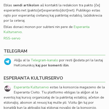
Eblas
sendi
artikolon
aŭ kontakti la redakcion tra
pakto
[ĉe]
esperantio
.
net
(pakto[at]esperantio[dot]net)
. Publikigo estas
rajto por esperantaj civitanoj kaj paktintaj establoj, laŭdiskrecia
por la ceteraj.
Eblas donaci monon por subteni nin pere de
Esperanta
Kulturservo
.
RSS-servo
TELEGRAM
Aliĝu al la
Telegram-kanalo
por resti ĝisdata pri la lastaj
HeKomunikoj
kaj por komenti ilin
.
ESPERANTA KULTURSERVO
Esperanta Kulturservo
estas la konsorcia magazeno de la
Esperanta Civito. Tiu platformo ebligas la aliĝon al la
eventoj kaj kursoj organizataj de la paktintaj establoj, aĉeton de
eldonaĵoj, abonon al revuoj kaj multe pli. Vizitu ĝin tuj por
konatiĝi kun la aktivaĵoj kaj eldonaj novaĵoj de la konsorcio.