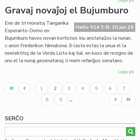
Legu pli
pri
Re
Gravaj novaĵoj el Bujumburo
la
lit
Ene de tri monatoj Tanganika
PE
HeKo 914 3-B, 30 jun 26
Esperanto-Domo en
pr
Bujumburo havos novan kortiston, kiu anstataŭos la nunan,
c-anon Frederikon Nimubona; ĉi-lasta estas la unua el la
neelektitoj de la Verda Listo kaj tial, en kazo de rezigno de
unu el la nunaj gesenatanoj, li mem refariĝos senatano.
Legu pli
pri
Gr
Pagination
nov
Unua
Antaŭa
Paĝo
Aktuala
Paĝo
Paĝo
Paĝo
Paĝo
Paĝo
1
2
3
4
5
6
7
el
paĝo
paĝo
paĝo
Bu
Paĝo
Paĝo
Next
Last
8
9
…
page
page
SERĈO