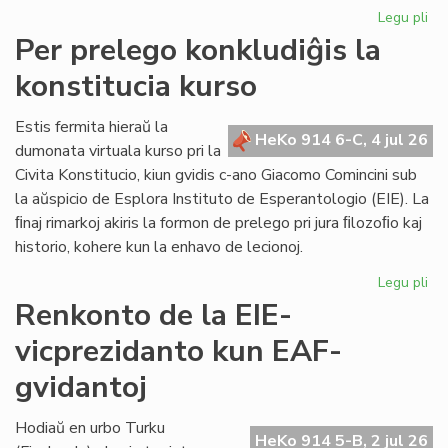
Legu pli
pri
KC
Per prelego konkludiĝis la
tr
konstitucia kurso
int
ril
al
Estis fermita hieraŭ la
HeKo 914 6-C, 4 jul 26
la
dumonata virtuala kurso pri la
Kap
Civita Konstitucio, kiun gvidis c-ano Giacomo Comincini sub
la aŭspicio de Esplora Instituto de Esperantologio (EIE). La
ﬁnaj rimarkoj akiris la formon de prelego pri jura ﬁlozoﬁo kaj
historio, kohere kun la enhavo de lecionoj.
Legu pli
pri
Pe
Renkonto de la EIE-
pr
vicprezidanto kun EAF-
kon
la
gvidantoj
kon
ku
Hodiaŭ en urbo Turku
HeKo 914 5-B, 2 jul 26