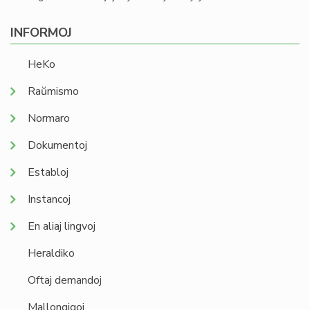
INFORMOJ
HeKo
Raŭmismo
Normaro
Dokumentoj
Establoj
Instancoj
En aliaj lingvoj
Heraldiko
Oftaj demandoj
Mallongigoj