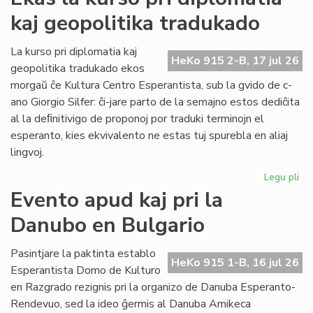
ka
kaj geopolitika tradukado
IJK
ris
for
La kurso pri diplomatia kaj
HeKo 915 2-B, 17 jul 26
def
geopolitika tradukado ekos
morgaŭ ĉe Kultura Centro Esperantista, sub la gvido de c-
ano Giorgio Silfer: ĉi-jare parto de la semajno estos dediĉita
al la deﬁnitivigo de proponoj por traduki terminojn el
esperanto, kies ekvivalento ne estas tuj spurebla en aliaj
lingvoj.
Legu pli
pri
Ek
Evento apud kaj pri la
la
Danubo en Bulgario
ku
pri
dip
Pasintjare la paktinta establo
HeKo 915 1-B, 16 jul 26
kaj
Esperantista Domo de Kulturo
geo
en Razgrado rezignis pri la organizo de Danuba Esperanto-
tr
Rendevuo, sed la ideo ĝermis al Danuba Amikeca