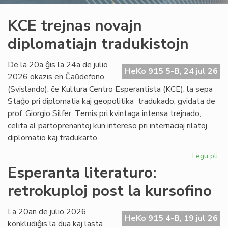
KCE trejnas novajn
diplomatiajn tradukistojn
De la 20a ĝis la 24a de julio
HeKo 915 5-B, 24 jul 26
2026 okazis en Ĉaŭdefono
(Svislando), ĉe Kultura Centro Esperantista (KCE), la sepa
Staĝo pri diplomatia kaj geopolitika tradukado, gvidata de
prof. Giorgio Silfer. Temis pri kvintaga intensa trejnado,
celita al partoprenantoj kun intereso pri internaciaj rilatoj,
diplomatio kaj tradukarto.
Legu pli
pri
KC
Esperanta literaturo:
tre
retrokuploj post la kursofino
no
dip
tra
La 20an de julio 2026
HeKo 915 4-B, 19 jul 26
konkludiĝis la dua kaj lasta