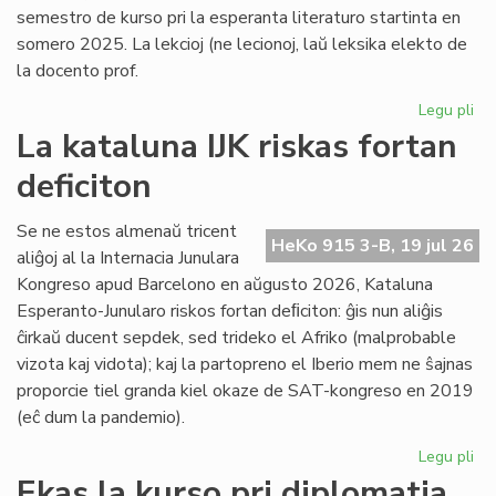
semestro de kurso pri la esperanta literaturo startinta en
somero 2025. La lekcioj (ne lecionoj, laŭ leksika elekto de
la docento prof.
Legu pli
pri
Es
La kataluna IJK riskas fortan
lit
deficiton
ret
po
la
Se ne estos almenaŭ tricent
HeKo 915 3-B, 19 jul 26
kur
aliĝoj al la Internacia Junulara
Kongreso apud Barcelono en aŭgusto 2026, Kataluna
Esperanto-Junularo riskos fortan deﬁciton: ĝis nun aliĝis
ĉirkaŭ ducent sepdek, sed trideko el Afriko (malprobable
vizota kaj vidota); kaj la partopreno el Iberio mem ne ŝajnas
proporcie tiel granda kiel okaze de SAT-kongreso en 2019
(eĉ dum la pandemio).
Legu pli
pri
La
Ekas la kurso pri diplomatia