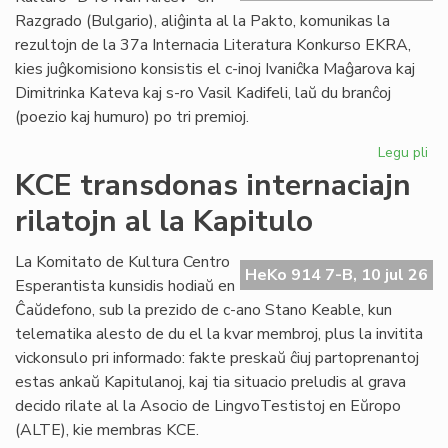
plu
Razgrado (Bulgario), aliĝinta al la Pakto, komunikas la
lin
rezultojn de la 37a Internacia Literatura Konkurso EKRA,
kies juĝkomisiono konsistis el c-inoj Ivaniĉka Maĝarova kaj
Dimitrinka Kateva kaj s-ro Vasil Kadifeli, laŭ du branĉoj
(poezio kaj humuro) po tri premioj.
Legu pli
pri
37
KCE transdonas internaciajn
Int
rilatojn al la Kapitulo
Lit
Ko
EK
La Komitato de Kultura Centro
HeKo 914 7-B, 10 jul 26
rez
Esperantista kunsidis hodiaŭ en
Ĉaŭdefono, sub la prezido de c-ano Stano Keable, kun
telematika alesto de du el la kvar membroj, plus la invitita
vickonsulo pri informado: fakte preskaŭ ĉiuj partoprenantoj
estas ankaŭ Kapitulanoj, kaj tia situacio preludis al grava
decido rilate al la Asocio de LingvoTestistoj en Eŭropo
(ALTE), kie membras KCE.