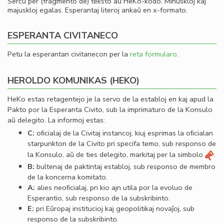
Serĉu per (fragmento de) teksto aŭ HeKo-kodo. Minuskloj kaj
majuskloj egalas. Esperantaj literoj ankaŭ en x-formato.
ESPERANTA CIVITANECO
Petu la esperantan civitanecon per la
reta formularo
.
HEROLDO KOMUNIKAS (HEKO)
HeKo estas retagentejo je la servo de la establoj en kaj apud la
Pakto por la Esperanta Civito, sub la imprimaturo de la Konsulo
aŭ delegito. La informoj estas:
C:
oﬁcialaj de la Civitaj instancoj, kiuj esprimas la oﬁcialan
starpunkton de la Civito pri specifa temo, sub responso de
la Konsulo, aŭ de ties delegito, markitaj per la simbolo
.
B:
bultenaj de paktintaj establoj, sub responso de membro
de la koncerna komitato.
A:
alies neoﬁcialaj, pri kio ajn utila por la evoluo de
Esperantio, sub responso de la subskribinto.
E:
pri Eŭropaj institucioj kaj geopolitikaj novaĵoj, sub
responso de la subskribinto.