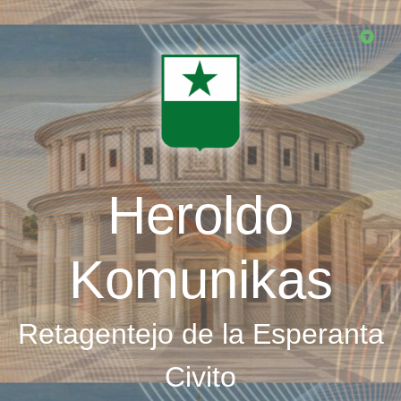
Skip
to
main
content
Heroldo
Komunikas
Retagentejo de la Esperanta
Civito