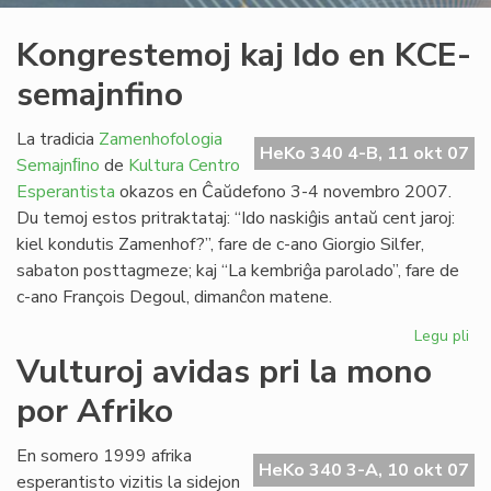
Kongrestemoj kaj Ido en KCE-
semajnfino
La tradicia
Zamenhofologia
HeKo 340 4-B, 11 okt 07
Semajnﬁno
de
Kultura Centro
Esperantista
okazos en Ĉaŭdefono 3-4 novembro 2007.
Du temoj estos pritraktataj: “Ido naskiĝis antaŭ cent jaroj:
kiel kondutis Zamenhof?”, fare de c-ano Giorgio Silfer,
sabaton posttagmeze; kaj “La kembriĝa parolado”, fare de
c-ano François Degoul, dimanĉon matene.
Legu pli
pri
Ko
Vulturoj avidas pri la mono
kaj
por Afriko
Ido
en
KC
En somero 1999 afrika
HeKo 340 3-A, 10 okt 07
se
esperantisto vizitis la sidejon