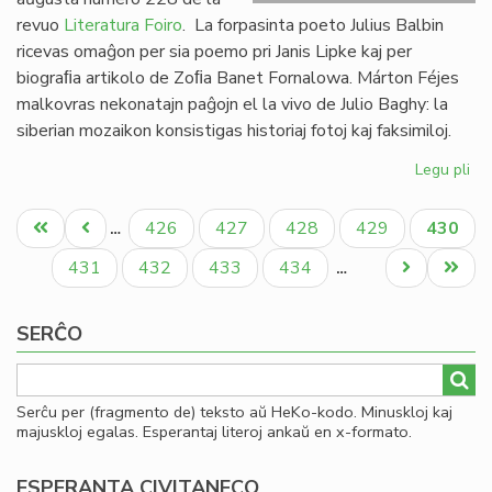
revuo
Literatura Foiro
. La forpasinta poeto Julius Balbin
ricevas omaĝon per sia poemo pri Janis Lipke kaj per
biograﬁa artikolo de Zoﬁa Banet Fornalowa. Márton Féjes
malkovras nekonatajn paĝojn el la vivo de Julio Baghy: la
siberian mozaikon konsistigas historiaj fotoj kaj faksimiloj.
Legu pli
pri
Lit
Pagination
Foi
Unua
Antaŭa
Paĝo
Paĝo
Paĝo
Paĝo
Aktual
426
427
428
429
430
…
22
paĝo
paĝo
paĝo
en
Paĝo
Paĝo
Paĝo
Paĝo
Next
Last
431
432
433
434
…
bu
page
page
SERĈO
Serĉu per (fragmento de) teksto aŭ HeKo-kodo. Minuskloj kaj
majuskloj egalas. Esperantaj literoj ankaŭ en x-formato.
ESPERANTA CIVITANECO