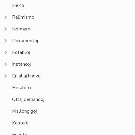
HeKo
Raŭmismo
Normaro
Dokumentoj
Establoj
Instancoj
En aliaj lingvoj
Heraldiko
Oftaj demandoj
Mallongigoj
Kantaro
Eventoj