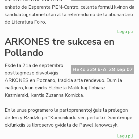
enketo de Esperanta PEN-Centro, celanta formuli kvinon da
kandidatoj, submetotan al la referendumo de la abonantaro
de Literatura Foiro.
Legu pli
pri
Se
ARKONES tre sukcesa en
kv
Pollando
po
la
No
Ekde la 21a de septembro
HeKo 339 6-A, 28 sep 07
pr
posttagmeze disvolviĝis
ARKONES en Poznano, tradicia arta rendevuo. Dum la
inaŭguro, kiun gvidis Elzbieta Malik kaj Tobiasz
Kazmierski, kantis Zuzanna Kornicka.
En la unua programero la partoprenantoj ĝuis la prelegon
de Jerzy Rzadzki pri “Komunikado sen perforto”. Samtempe
ekfunkciis la libroservo gvidata de Pawel Janowczyk.
Legu pli
pri