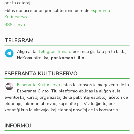
por la ceteraj.
Eblas donaci monon por subteni nin pere de
Esperanta
Kulturservo
.
RSS-servo
TELEGRAM
Aliĝu al la
Telegram-kanalo
por resti ĝisdata pri la lastaj
HeKomunikoj
kaj por komenti ilin
.
ESPERANTA KULTURSERVO
Esperanta Kulturservo
estas la konsorcia magazeno de la
Esperanta Civito. Tiu platformo ebligas la aliĝon al la
eventoj kaj kursoj organizataj de la paktintaj establoj, aĉeton de
eldonaĵoj, abonon al revuoj kaj multe pli. Vizitu ĝin tuj por
konatiĝi kun la aktivaĵoj kaj eldonaj novaĵoj de la konsorcio.
INFORMOJ