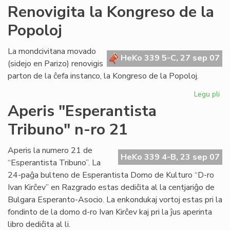
AR
Renovigita la Kongreso de la
tre
Popoloj
su
en
Po
La mondcivitana movado
HeKo 339 5-C, 27 sep 07
(sidejo en Parizo) renovigis
parton de la ĉefa instanco, la Kongreso de la Popoloj.
Legu pli
pri
Re
Aperis "Esperantista
la
Tribuno" n-ro 21
Ko
de
la
Aperis la numero 21 de
HeKo 339 4-B, 23 sep 07
Po
“Esperantista Tribuno”. La
24-paĝa bulteno de Esperantista Domo de Kulturo “D-ro
Ivan Kirĉev” en Razgrado estas dediĉita al la centjariĝo de
Bulgara Esperanto-Asocio. La enkondukaj vortoj estas pri la
fondinto de la domo d-ro Ivan Kirĉev kaj pri la ĵus aperinta
libro dediĉita al li.