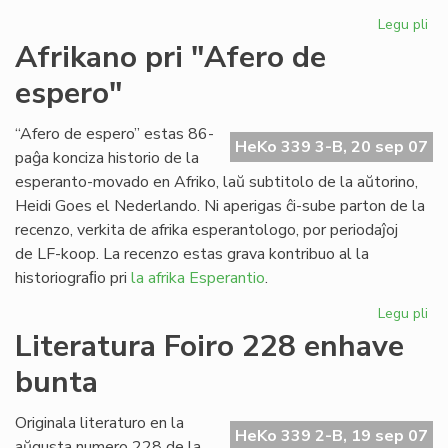
Legu pli
pri
Ap
Afrikano pri "Afero de
"Es
espero"
Tr
n-
ro
“Afero de espero” estas 86-
HeKo 339 3-B, 20 sep 07
21
paĝa konciza historio de la
esperanto-movado en Afriko, laŭ subtitolo de la aŭtorino,
Heidi Goes el Nederlando. Ni aperigas ĉi-sube parton de la
recenzo, verkita de afrika esperantologo, por periodaĵoj
de LF-koop. La recenzo estas grava kontribuo al la
historiograﬁo pri
la afrika Esperantio
.
Legu pli
pri
Af
Literatura Foiro 228 enhave
pri
bunta
"A
de
es
Originala literaturo en la
HeKo 339 2-B, 19 sep 07
aŭgusta numero 228 de la