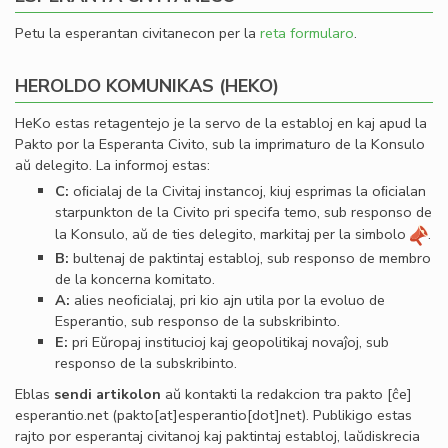
Petu la esperantan civitanecon per la
reta formularo
.
HEROLDO KOMUNIKAS (HEKO)
HeKo estas retagentejo je la servo de la establoj en kaj apud la
Pakto por la Esperanta Civito, sub la imprimaturo de la Konsulo
aŭ delegito. La informoj estas:
C:
oﬁcialaj de la Civitaj instancoj, kiuj esprimas la oﬁcialan
starpunkton de la Civito pri specifa temo, sub responso de
la Konsulo, aŭ de ties delegito, markitaj per la simbolo
.
B:
bultenaj de paktintaj establoj, sub responso de membro
de la koncerna komitato.
A:
alies neoﬁcialaj, pri kio ajn utila por la evoluo de
Esperantio, sub responso de la subskribinto.
E:
pri Eŭropaj institucioj kaj geopolitikaj novaĵoj, sub
responso de la subskribinto.
Eblas
sendi
artikolon
aŭ kontakti la redakcion tra
pakto
[ĉe]
esperantio
.
net
(pakto[at]esperantio[dot]net)
. Publikigo estas
rajto por esperantaj civitanoj kaj paktintaj establoj, laŭdiskrecia