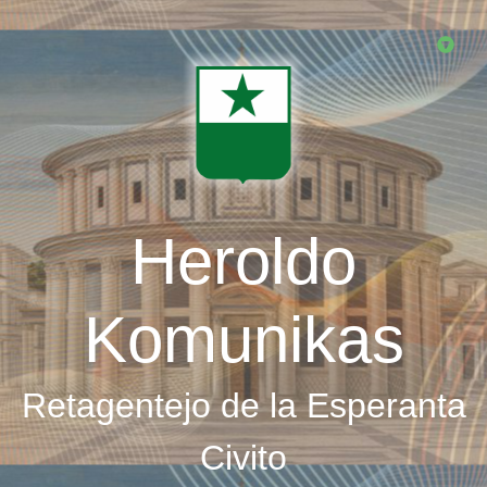
Skip
to
main
content
Heroldo
Komunikas
Retagentejo de la Esperanta
Civito