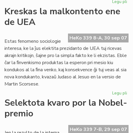
Legu pli
pri
Inv
Kreskas la malkontento ene
al
de UEA
CN
HeKo 339 8-A, 30 sep 07
Estas fenomeno sociologie
interesa, ke la ĵus elektita prezidanto de UEA tuj ricevas
akrajn kritikojn, ŝajne pro la simpla fakto ke li ekzistas. Eble
ĉar la ﬁnvenkismo produktas la esperon pri mesio kiu
kondukos al la ﬁna venko, kaj konsekvence ĝi tuj veas al sia
nova kondukanto, kvazaŭ Judaso al Jesuo en la versio de
Martin Scorsese.
Legu pli
pri
Kr
Selektota kvaro por la Nobel-
la
premio
ma
en
de
HeKo 339 7-B, 29 sep 07
UE
Jen la rezulto de la interna