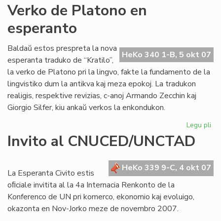
An
Verko de Platono en
Pol
esperanto
jar
po
Baldaŭ estos prespreta la nova
HeKo 340 1-B, 5 okt 07
esperanta traduko de “Kratilo”,
la verko de Platono pri la lingvo, fakte la fundamento de la
lingvistiko dum la antikva kaj meza epokoj. La tradukon
realigis, respektive revizias, c-anoj Armando Zecchin kaj
Giorgio Silfer, kiu ankaŭ verkos la enkondukon.
Legu pli
pri
Ve
Invito al CNUCED/UNCTAD
de
Pl
en
HeKo 339 9-C, 4 okt 07
La Esperanta Civito estis
es
oﬁciale invitita al la 4a Internacia Renkonto de la
Konferenco de UN pri komerco, ekonomio kaj evoluigo,
okazonta en Nov-Jorko meze de novembro 2007.