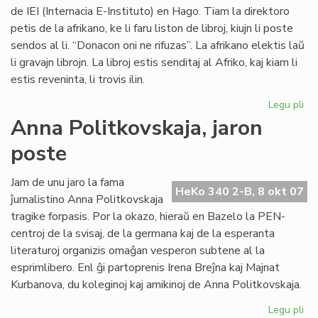
de IEI (Internacia E-Instituto) en Hago. Tiam la direktoro
petis de la afrikano, ke li faru liston de libroj, kiujn li poste
sendos al li. “Donacon oni ne rifuzas”. La afrikano elektis laŭ
li gravajn librojn. La libroj estis senditaj al Afriko, kaj kiam li
estis reveninta, li trovis ilin.
Legu pli
pri
Vul
Anna Politkovskaja, jaron
av
poste
pri
la
mo
Jam de unu jaro la fama
HeKo 340 2-B, 8 okt 07
po
ĵurnalistino Anna Politkovskaja
Afr
tragike forpasis. Por la okazo, hieraŭ en Bazelo la PEN-
centroj de la svisaj, de la germana kaj de la esperanta
literaturoj organizis omaĝan vesperon subtene al la
esprimlibero. Enl ĝi partoprenis Irena Breĵna kaj Majnat
Kurbanova, du koleginoj kaj amikinoj de Anna Politkovskaja.
Legu pli
pri