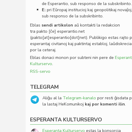
de Esperantio, sub responso de la subskribinto.
E:
pri Eŭropaj institucioj kaj geopolitikaj novaĵoj
sub responso de la subskribinto.
Eblas
sendi
artikolon
aŭ kontakti la redakcion
tra
pakto
[ĉe]
esperantio
.
net
(pakto[at]esperantio[dot]net)
. Publikigo estas rajto 
esperantaj civitanoj kaj paktintaj establoj, laŭdiskrecia
por la ceteraj.
Eblas donaci monon por subteni nin pere de
Esperant
Kulturservo
.
RSS-servo
TELEGRAM
Aliĝu al la
Telegram-kanalo
por resti ĝisdata p
la lastaj HeKomunikoj
kaj por komenti ilin
.
ESPERANTA KULTURSERVO
Esperanta Kulturservo
estas la konsorcia