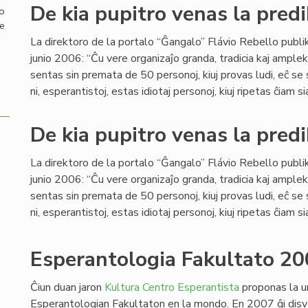
De kia pupitro venas la predi
mo
de
La direktoro de la portalo “Ĝangalo” Flávio Rebello publi
junio 2006: “Ĉu vere organizaĵo granda, tradicia kaj ample
sentas sin premata de 50 personoj, kiuj provas ludi, eĉ se
ni, esperantistoj, estas idiotaj personoj, kiuj ripetas ĉiam si
De kia pupitro venas la predi
La direktoro de la portalo “Ĝangalo” Flávio Rebello publi
junio 2006: “Ĉu vere organizaĵo granda, tradicia kaj ample
sentas sin premata de 50 personoj, kiuj provas ludi, eĉ se
ni, esperantistoj, estas idiotaj personoj, kiuj ripetas ĉiam si
Esperantologia Fakultato 20
Ĉiun duan jaron
Kultura Centro Esperantista
proponas la u
Esperantologian Fakultaton en la mondo. En 2007 ĝi disv