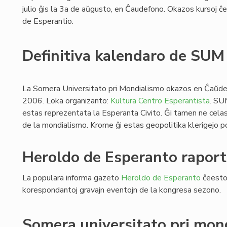
julio ĝis la 3a de aŭgusto, en Ĉaudefono. Okazos kursoj ĉe l
de Esperantio.
Definitiva kalendaro de SU
La Somera Universitato pri Mondialismo okazos en Ĉaŭdef
2006. Loka organizanto:
Kultura Centro Esperantista
. SU
estas reprezentata la Esperanta Civito. Ĝi tamen ne celas
de la mondialismo. Krome ĝi estas geopolitika klerigejo po
Heroldo de Esperanto raport
La populara informa gazeto
Heroldo de Esperanto
ĉeestos
korespondantoj gravajn eventojn de la kongresa sezono.
Somera universitato pri mon