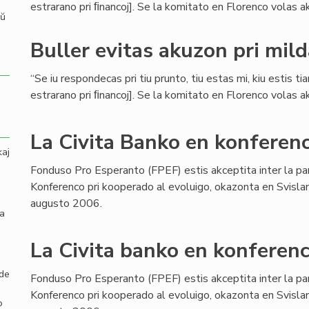
estrarano pri ﬁnancoj]. Se la komitato en Florenco volas aku
aŭ
Buller evitas akuzon pri mil
“Se iu respondecas pri tiu prunto, tiu estas mi, kiu estis ti
estrarano pri ﬁnancoj]. Se la komitato en Florenco volas aku
La Civita Banko en konferenc
kaj
Fonduso Pro Esperanto (FPEF) estis akceptita inter la pa
Konferenco pri kooperado al evoluigo, okazonta en Svisla
augusto 2006.
la
La Civita banko en konferenc
 de
Fonduso Pro Esperanto (FPEF) estis akceptita inter la pa
Konferenco pri kooperado al evoluigo, okazonta en Svisla
o