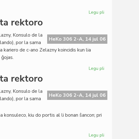
pri
evoluigo
Legu pli
pri
La
ta rektoro
Civita
banko
lazny, Konsulo de la
en
HeKo 306 2-A, 14 jul 06
llando), por la sama
konferenco
ia kariero de c-ano Zelazny koincidis kun lia
pri
 ĝojas.
evoluigo
Legu pli
pri
La
ta rektoro
Konsulo
fariĝis
lazny, Konsulo de la
universitata
HeKo 306 2-A, 14 jul 06
llando), por la sama
rektoro
 konsuleco, kiu do portis al li bonan ŝancon; pri
Legu pli
pri