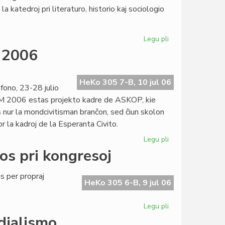
la
a katedroj pri literaturo, historio kaj sociologio
prediko!
Legu pli
pri
Esperantologia
M 2006
Fakultato
2007
invitas
HeKo 305 7-B, 10 jul 06
ono, 23-28 julio
M 2006 estas projekto kadre de ASKOP, kie
 nur la mondcivitisman branĉon, sed ĉiun skolon
r la kadroj de la Esperanta Civito.
Legu pli
pri
Definitiva
os pri kongresoj
kalendaro
de
 per propraj
SUM
HeKo 305 6-B, 9 jul 06
2006
Legu pli
pri
Heroldo
dialismo