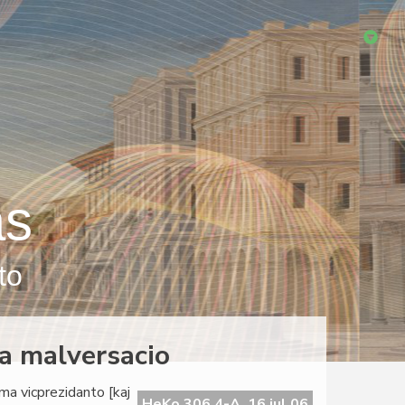
as
to
da malversacio
ama vicprezidanto [kaj
HeKo 306 4-A, 16 jul 06