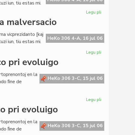
zi iun, tiu estas mi.
Legu pli
pri
Buller
da malversacio
evitas
akuzon
ama vicprezidanto [kaj
pri
HeKo 306 4-A, 16 jul 06
zi iun, tiu estas mi.
milda
malversacio
Legu pli
pri
Buller
o pri evoluigo
evitas
akuzon
rtoprenontoj en la
pri
HeKo 306 3-C, 15 jul 06
ndo ﬁne de
milda
malversacio
Legu pli
pri
La
o pri evoluigo
Civita
Banko
rtoprenontoj en la
en
HeKo 306 3-C, 15 jul 06
ndo ﬁne de
konferenco