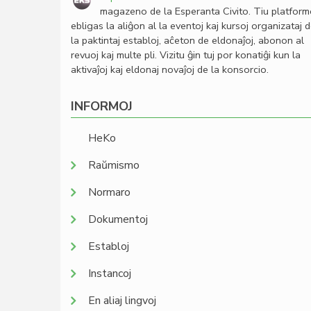
magazeno de la Esperanta Civito. Tiu platfor
ebligas la aliĝon al la eventoj kaj kursoj organizataj 
la paktintaj establoj, aĉeton de eldonaĵoj, abonon al
revuoj kaj multe pli. Vizitu ĝin tuj por konatiĝi kun la
aktivaĵoj kaj eldonaj novaĵoj de la konsorcio.
INFORMOJ
HeKo
Raŭmismo
Normaro
Dokumentoj
Establoj
Instancoj
En aliaj lingvoj