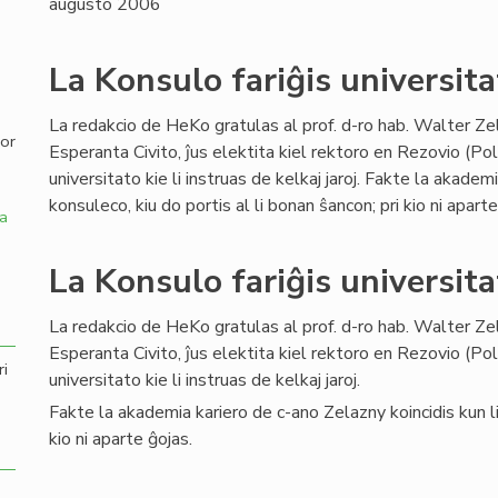
augusto 2006
,
La Konsulo fariĝis universita
La redakcio de HeKo gratulas al prof. d-ro hab. Walter Ze
por
Esperanta Civito, ĵus elektita kiel rektoro en Rezovio (Po
universitato kie li instruas de kelkaj jaroj. Fakte la akadem
konsuleco, kiu do portis al li bonan ŝancon; pri kio ni aparte
a
La Konsulo fariĝis universita
La redakcio de HeKo gratulas al prof. d-ro hab. Walter Ze
Esperanta Civito, ĵus elektita kiel rektoro en Rezovio (Po
ri
universitato kie li instruas de kelkaj jaroj.
Fakte la akademia kariero de c-ano Zelazny koincidis kun lia
kio ni aparte ĝojas.