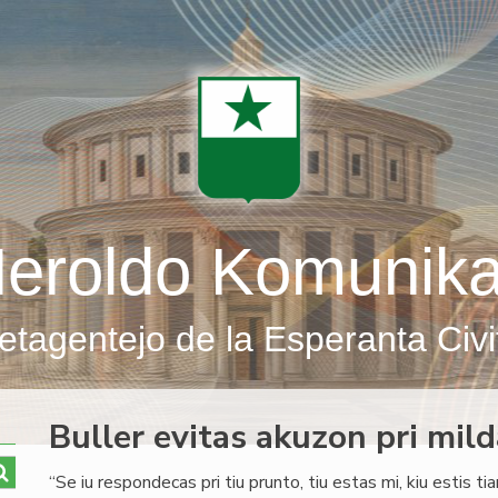
eroldo Komunik
etagentejo de la Esperanta Civi
Buller evitas akuzon pri mil
“Se iu respondecas pri tiu prunto, tiu estas mi, kiu estis ti