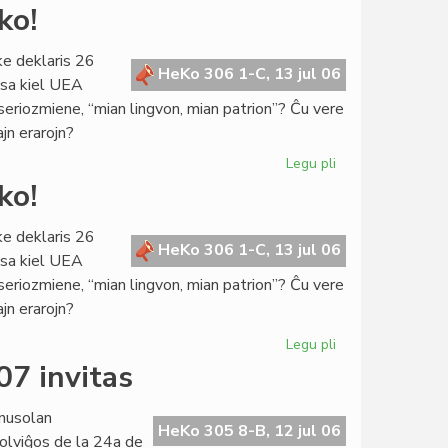
La
ko!
Konsulo
fariĝis
ke deklaris 26
universitata
HeKo 306 1-C, 13 jul 06
ksa kiel UEA
rektoro
 seriozmiene, “mian lingvon, mian patrion”? Ĉu vere
ajn erarojn?
Legu pli
pri
De
ko!
kia
pupitro
ke deklaris 26
venas
HeKo 306 1-C, 13 jul 06
ksa kiel UEA
la
 seriozmiene, “mian lingvon, mian patrion”? Ĉu vere
prediko!
ajn erarojn?
Legu pli
pri
De
07 invitas
kia
pupitro
nusolan
venas
HeKo 305 8-B, 12 jul 06
olviĝos de la 24a de