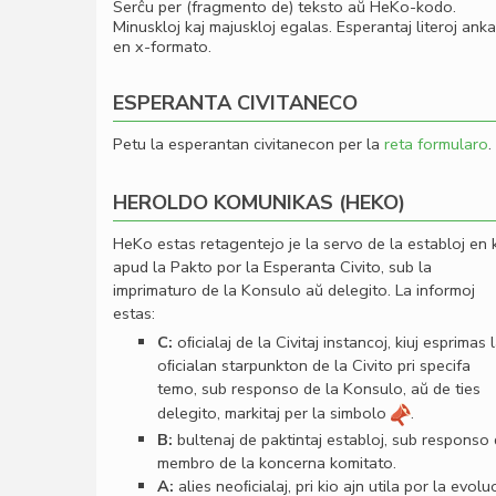
Serĉu per (fragmento de) teksto aŭ HeKo-kodo.
Minuskloj kaj majuskloj egalas. Esperantaj literoj ank
en x-formato.
ESPERANTA CIVITANECO
Petu la esperantan civitanecon per la
reta formularo
.
HEROLDO KOMUNIKAS (HEKO)
HeKo estas retagentejo je la servo de la establoj en 
apud la Pakto por la Esperanta Civito, sub la
imprimaturo de la Konsulo aŭ delegito. La informoj
estas:
C:
oﬁcialaj de la Civitaj instancoj, kiuj esprimas 
oﬁcialan starpunkton de la Civito pri specifa
temo, sub responso de la Konsulo, aŭ de ties
delegito, markitaj per la simbolo
.
B:
bultenaj de paktintaj establoj, sub responso
membro de la koncerna komitato.
A:
alies neoﬁcialaj, pri kio ajn utila por la evolu