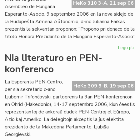
HeKo 310 3-A, 21 sep 06
Int
Asembleo de Hungaria
Esperanto-Asocio, 9 septembro 2006 en la nova sidejo de
la Budapeŝta Armena Aŭtonomio, d-ino Julianna Farkas
prezentis la sekvantan proponon: “Propono pri donaco de la
titolo Honora Prezidanto de la Hungaria Esperanto-Asocio”.
Legu pli
pri
Hu
Nia literaturo en PEN-
Es
konferenco
Aso
Du
ho
La Esperanta PEN-Centro,
HeKo 309 9-B, 19 sep 06
pr
per sia sekretario c-ano
Ljubomir Trifonĉovski, partoprenis la 9an PEN-konferencon
en Ohrid (Makedonio), 14-17 septembro 2006, kiun ĉeestis
reprezentantoj de ankoraŭ dudek PEN-Centroj el Eŭropo,
Azio kaj Ameriko. La delegitojn akceptis la ĵus elektita
prezidanto de la Makedona Parlamento, Ljubiŝa
Georgievski.