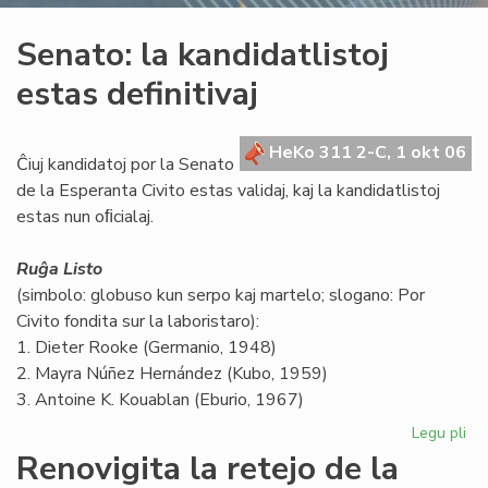
Senato: la kandidatlistoj
estas definitivaj
HeKo 311 2-C, 1 okt 06
Ĉiuj kandidatoj por la Senato
de la Esperanta Civito estas validaj, kaj la kandidatlistoj
estas nun oﬁcialaj.
Ruĝa Listo
(simbolo: globuso kun serpo kaj martelo; slogano: Por
Civito fondita sur la laboristaro):
1. Dieter Rooke (Germanio, 1948)
2. Mayra Núñez Hernández (Kubo, 1959)
3. Antoine K. Kouablan (Eburio, 1967)
Legu pli
pri
Se
Renovigita la retejo de la
la