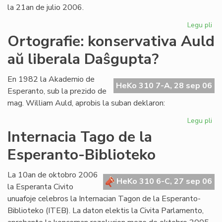
la 21an de julio 2006.
Legu pli
pri
La
Ortografie: konservativa Auld
Li
aŭ liberala Daŝgupta?
Ko
pr
po
En 1982 la Akademio de
HeKo 310 7-A, 28 sep 06
ofi
Esperanto, sub la prezido de
mag. William Auld, aprobis la suban deklaron:
Legu pli
pri
Ort
Internacia Tago de la
ko
Esperanto-Biblioteko
Au
aŭ
lib
La 10an de oktobro 2006
HeKo 310 6-C, 27 sep 06
Da
la Esperanta Civito
unuafoje celebros la Internacian Tagon de la Esperanto-
Biblioteko (ITEB). La daton elektis la Civita Parlamento,