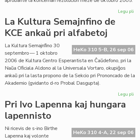
aprobante la koncernan rezolucion meze de oktobro 2005.
Legu pli
pri
Int
La Kultura Semajnfino de
Ta
KCE ankaŭ pri alfabetoj
de
la
Es
La Kultura Semajnﬁno 30
HeKo 310 5-B, 26 sep 06
Bib
septembro — 1 oktobro
2006 de Kultura Centro Esperantista en Ĉaŭdefono, pri la
Naŭa Oﬁciala Aldono al la Universala Vortaro, okupiĝos
ankaŭ pri la lasta propono de la Sekcio pri Prononcado de la
Akademio (gvidanto d-ro Probal Dasgupta).
Legu pli
pri
La
Pri Ivo Lapenna kaj hungara
Kul
lapennisto
Se
de
KC
Ni ricevis de s-ino Birthe
HeKo 310 4-A, 22 sep 06
an
Lapenna kaj volonte