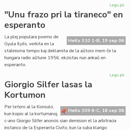
Legu pli
pri
Ni
"Unu frazo pri la tiraneco" en
lit
esperanto
en
PE
ko
La plej populara poemo de
HeKo 310 1-B, 19 sep 06
Gyula Ilyés, verkita en la
stalinisma tempo kaj deklamita de la aŭtoro mem ĉe la
hungara radio aŭtune 1956, ekzistas nun ankaŭ en
esperanto.
Legu pli
pri
"U
Giorgio Silfer lasas la
fra
Kortumon
pri
la
tir
Per letero al la Konsulo,
HeKo 309 8-C, 18 sep 06
en
kun kopio al la kortumanoj,
es
c-ano Giorgio Silfer anoncis sian demision el la arbitracia
instanco de la Esperanta Civito, kun la suba klarigo: