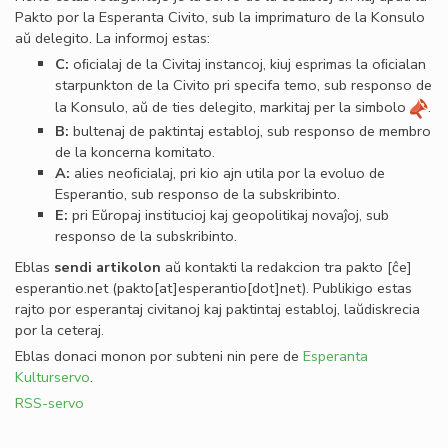
Pakto por la Esperanta Civito, sub la imprimaturo de la Konsulo
aŭ delegito. La informoj estas:
C:
oﬁcialaj de la Civitaj instancoj, kiuj esprimas la oﬁcialan
starpunkton de la Civito pri specifa temo, sub responso de
la Konsulo, aŭ de ties delegito, markitaj per la simbolo
.
B:
bultenaj de paktintaj establoj, sub responso de membro
de la koncerna komitato.
A:
alies neoﬁcialaj, pri kio ajn utila por la evoluo de
Esperantio, sub responso de la subskribinto.
E:
pri Eŭropaj institucioj kaj geopolitikaj novaĵoj, sub
responso de la subskribinto.
Eblas
sendi
artikolon
aŭ kontakti la redakcion tra
pakto
[ĉe]
esperantio
.
net
(pakto[at]esperantio[dot]net)
. Publikigo estas
rajto por esperantaj civitanoj kaj paktintaj establoj, laŭdiskrecia
por la ceteraj.
Eblas donaci monon por subteni nin pere de
Esperanta
Kulturservo
.
RSS-servo