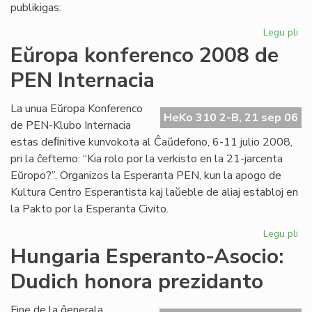
pri
publikigas:
alf
Legu pli
pri
Pri
Eŭropa konferenco 2008 de
Ivo
PEN Internacia
La
kaj
hu
La unua Eŭropa Konferenco
HeKo 310 2-B, 21 sep 06
la
de PEN-Klubo Internacia
estas deﬁnitive kunvokota al Ĉaŭdefono, 6-11 julio 2008,
pri la ĉeftemo: “Kia rolo por la verkisto en la 21-jarcenta
Eŭropo?”. Organizos la Esperanta PEN, kun la apogo de
Kultura Centro Esperantista kaj laŭeble de aliaj establoj en
la Pakto por la Esperanta Civito.
Legu pli
pri
Eŭ
Hungaria Esperanto-Asocio:
ko
Dudich honora prezidanto
20
de
PE
Fine de la ĝenerala