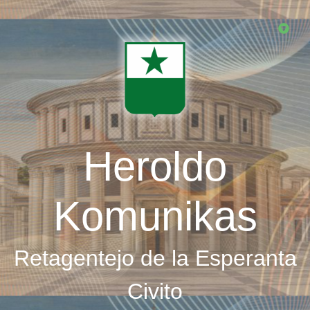
Skip
to
main
content
Heroldo
Komunikas
Retagentejo de la Esperanta
Civito