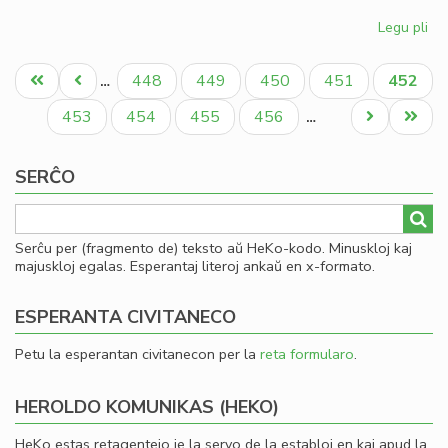
Legu pli
pri
Gio
Pagination
Sil
Unua
Antaŭa
Paĝo
Paĝo
Paĝo
Paĝo
Aktual
448
449
450
451
452
…
la
paĝo
paĝo
paĝo
la
Paĝo
Paĝo
Paĝo
Paĝo
Next
Last
453
454
455
456
…
Ko
page
page
SERĈO
Serĉu per (fragmento de) teksto aŭ HeKo-kodo. Minuskloj kaj
majuskloj egalas. Esperantaj literoj ankaŭ en x-formato.
ESPERANTA CIVITANECO
Petu la esperantan civitanecon per la
reta formularo
.
HEROLDO KOMUNIKAS (HEKO)
HeKo estas retagentejo je la servo de la establoj en kaj apud la