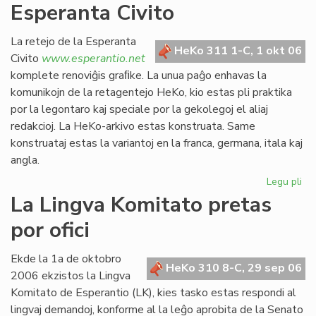
Esperanta Civito
kan
es
def
La retejo de la Esperanta
HeKo 311 1-C, 1 okt 06
Civito
www.esperantio.net
komplete renoviĝis graﬁke. La unua paĝo enhavas la
komunikojn de la retagentejo HeKo, kio estas pli praktika
por la legontaro kaj speciale por la gekolegoj el aliaj
redakcioj. La HeKo-arkivo estas konstruata. Same
konstruataj estas la variantoj en la franca, germana, itala kaj
angla.
Legu pli
pri
Re
La Lingva Komitato pretas
la
por ofici
ret
de
la
Ekde la 1a de oktobro
HeKo 310 8-C, 29 sep 06
Es
2006 ekzistos la Lingva
Civ
Komitato de Esperantio (LK), kies tasko estas respondi al
lingvaj demandoj, konforme al la leĝo aprobita de la Senato