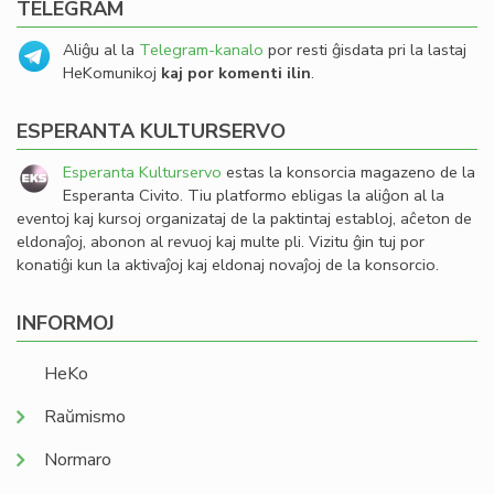
TELEGRAM
Aliĝu al la
Telegram-kanalo
por resti ĝisdata pri la lastaj
HeKomunikoj
kaj por komenti ilin
.
ESPERANTA KULTURSERVO
Esperanta Kulturservo
estas la konsorcia magazeno de la
Esperanta Civito. Tiu platformo ebligas la aliĝon al la
eventoj kaj kursoj organizataj de la paktintaj establoj, aĉeton de
eldonaĵoj, abonon al revuoj kaj multe pli. Vizitu ĝin tuj por
konatiĝi kun la aktivaĵoj kaj eldonaj novaĵoj de la konsorcio.
INFORMOJ
HeKo
Raŭmismo
Normaro