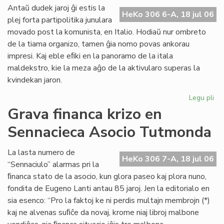
ali
Antaŭ dudek jaroj ĝi estis la
HeKo 306 6-A, 18 jul 06
al
plej forta partipolitika junulara
UE
movado post la komunista, en Italio. Hodiaŭ nur ombreto
de la tiama organizo, tamen ĝia nomo povas ankorau
impresi. Kaj eble eﬁki en la panoramo de la itala
maldekstro, kie la meza aĝo de la aktivularo superas la
kvindekan jaron.
Legu pli
pri
Ita
Grava financa krizo en
soc
Sennacieca Asocio Tutmonda
jun
kaj
es
La lasta numero de
HeKo 306 7-A, 18 jul 06
“Sennaciulo” alarmas pri la
ﬁnanca stato de la asocio, kun glora paseo kaj plora nuno,
fondita de Eugeno Lanti antau 85 jaroj. Jen la editorialo en
sia esenco: “Pro la faktoj ke ni perdis multajn membrojn (*)
kaj ne alvenas suﬁĉe da novaj, krome niaj libroj malbone