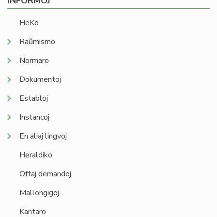
INFORMOJ
HeKo
Raŭmismo
Normaro
Dokumentoj
Establoj
Instancoj
En aliaj lingvoj
Heraldiko
Oftaj demandoj
Mallongigoj
Kantaro