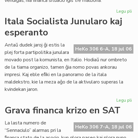
vendiĝas, nia ﬁnanca situacio iĝis tre malbona.
Legu pli
pri
Gr
Itala Socialista Junularo kaj
fi
esperanto
kri
en
Se
Antaŭ dudek jaroj ĝi estis la
HeKo 306 6-A, 18 jul 06
As
plej forta partipolitika junulara
Tu
movado post la komunista, en Italio. Hodiaŭ nur ombreto
de la tiama organizo, tamen ĝia nomo povas ankorau
impresi. Kaj eble eﬁki en la panoramo de la itala
maldekstro, kie la meza aĝo de la aktivularo superas la
kvindekan jaron.
Legu pli
pri
Ita
Grava financa krizo en SAT
Soc
Jun
La lasta numero de
kaj
HeKo 306 7-A, 18 jul 06
“Sennaciulo” alarmas pri la
es
ﬁnanca stato de la asocio, kun glora paseo kaj plora nuno,