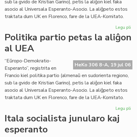
sub la gvido de Kristian Garino), petis la aliĝon kiel faka
asocio al Universala Esperanto-Asocio. La aliĝpeto estos
traktata dum UK en Florenco, fare de la UEA-Komitato.
Legu pli
pri
Pol
Politika partio petas la aliĝon
par
al UEA
pe
la
ali
“Eŭropo-Demokratio-
HeKo 306 8-A, 19 jul 06
al
Esperanto”, registrita en
UE
Francio kiel politika partio (almenaŭ en sudorienta regiono,
sub la gvido de Kristian Garino), petis la aliĝon kiel faka
asocio al Universala Esperanto-Asocio. La aliĝpeto estos
traktata dum UK en Florenco, fare de la UEA-Komitato.
Legu pli
pri
Pol
Itala socialista junularo kaj
par
esperanto
pe
la