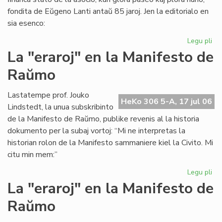
fondita de Eŭgeno Lanti antaŭ 85 jaroj. Jen la editorialo en
sia esenco:
Legu pli
pri
Gr
La "eraroj" en la Manifesto de
fi
Raŭmo
kri
en
SA
Lastatempe prof. Jouko
HeKo 306 5-A, 17 jul 06
Lindstedt, la unua subskribinto
de la Manifesto de Raŭmo, publike revenis al la historia
dokumento per la subaj vortoj: “Mi ne interpretas la
historian rolon de la Manifesto sammaniere kiel la Civito. Mi
citu min mem:”
Legu pli
pri
La
La "eraroj" en la Manifesto de
"er
Raŭmo
en
la