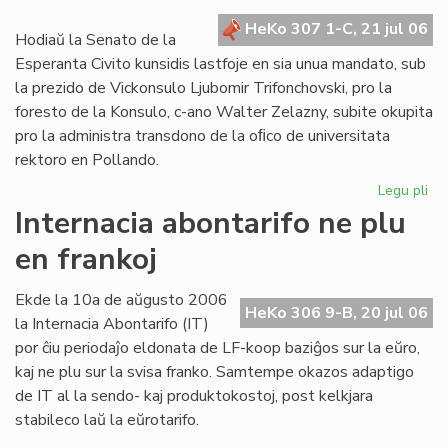
kr
HeKo 307 1-C, 21 jul 06
de
Hodiaŭ la Senato de la
la
Esperanta Civito kunsidis lastfoje en sia unua mandato, sub
Civ
la prezido de Vickonsulo Ljubomir Trifonchovski, pro la
foresto de la Konsulo, c-ano Walter Zelazny, subite okupita
pro la administra transdono de la oﬁco de universitata
rektoro en Pollando.
Legu pli
pri
La
Internacia abontarifo ne plu
Se
en frankoj
su
fe
sia
Ekde la 10a de aŭgusto 2006
HeKo 306 9-B, 20 jul 06
un
la Internacia Abontarifo (IT)
ma
por ĉiu periodaĵo eldonata de LF-koop baziĝos sur la eŭro,
kaj ne plu sur la svisa franko. Samtempe okazos adaptigo
de IT al la sendo- kaj produktokostoj, post kelkjara
stabileco laŭ la eŭrotarifo.