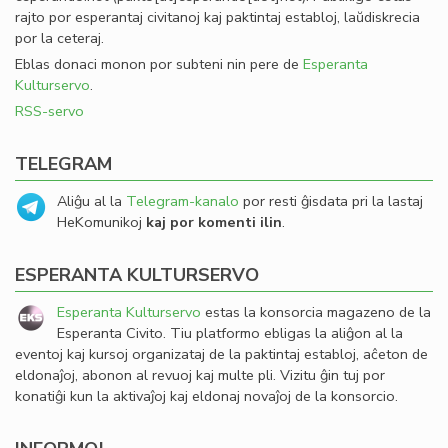
rajto por esperantaj civitanoj kaj paktintaj establoj, laŭdiskrecia
por la ceteraj.
Eblas donaci monon por subteni nin pere de
Esperanta
Kulturservo
.
RSS-servo
TELEGRAM
Aliĝu al la
Telegram-kanalo
por resti ĝisdata pri la lastaj
HeKomunikoj
kaj por komenti ilin
.
ESPERANTA KULTURSERVO
Esperanta Kulturservo
estas la konsorcia magazeno de la
Esperanta Civito. Tiu platformo ebligas la aliĝon al la
eventoj kaj kursoj organizataj de la paktintaj establoj, aĉeton de
eldonaĵoj, abonon al revuoj kaj multe pli. Vizitu ĝin tuj por
konatiĝi kun la aktivaĵoj kaj eldonaj novaĵoj de la konsorcio.