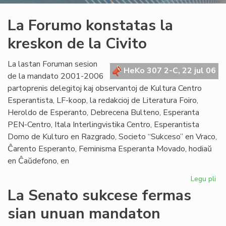
La Forumo konstatas la
kreskon de la Civito
La lastan Foruman sesion
HeKo 307 2-C, 22 jul 06
de la mandato 2001-2006
partoprenis delegitoj kaj observantoj de Kultura Centro
Esperantista, LF-koop, la redakcioj de Literatura Foiro,
Heroldo de Esperanto, Debrecena Bulteno, Esperanta
PEN-Centro, Itala Interlingvistika Centro, Esperantista
Domo de Kulturo en Razgrado, Societo “Sukceso” en Vraco,
Ĉarento Esperanto, Feminisma Esperanta Movado, hodiaŭ
en Ĉaŭdefono, en
Legu pli
pri
La
La Senato sukcese fermas
Fo
sian unuan mandaton
ko
la