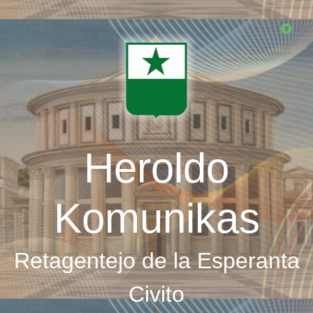
Skip
to
main
content
Heroldo
Komunikas
Retagentejo de la Esperanta
Civito