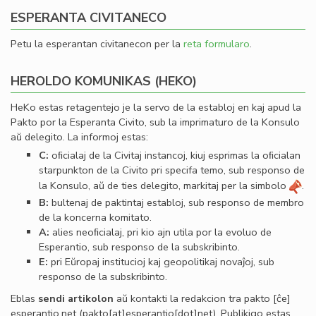
ESPERANTA CIVITANECO
Petu la esperantan civitanecon per la
reta formularo
.
HEROLDO KOMUNIKAS (HEKO)
HeKo estas retagentejo je la servo de la establoj en kaj apud la
Pakto por la Esperanta Civito, sub la imprimaturo de la Konsulo
aŭ delegito. La informoj estas:
C:
oﬁcialaj de la Civitaj instancoj, kiuj esprimas la oﬁcialan
starpunkton de la Civito pri specifa temo, sub responso de
la Konsulo, aŭ de ties delegito, markitaj per la simbolo
.
B:
bultenaj de paktintaj establoj, sub responso de membro
de la koncerna komitato.
A:
alies neoﬁcialaj, pri kio ajn utila por la evoluo de
Esperantio, sub responso de la subskribinto.
E:
pri Eŭropaj institucioj kaj geopolitikaj novaĵoj, sub
responso de la subskribinto.
Eblas
sendi
artikolon
aŭ kontakti la redakcion tra
pakto
[ĉe]
esperantio
.
net
(pakto[at]esperantio[dot]net)
. Publikigo estas