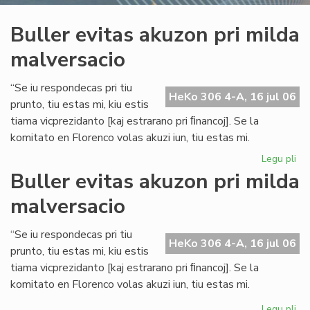
Buller evitas akuzon pri milda
malversacio
“Se iu respondecas pri tiu
HeKo 306 4-A, 16 jul 06
prunto, tiu estas mi, kiu estis
tiama vicprezidanto [kaj estrarano pri ﬁnancoj]. Se la
komitato en Florenco volas akuzi iun, tiu estas mi.
Legu pli
pri
Bul
Buller evitas akuzon pri milda
evi
malversacio
ak
pri
mi
“Se iu respondecas pri tiu
HeKo 306 4-A, 16 jul 06
ma
prunto, tiu estas mi, kiu estis
tiama vicprezidanto [kaj estrarano pri ﬁnancoj]. Se la
komitato en Florenco volas akuzi iun, tiu estas mi.
Legu pli
pri