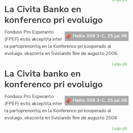
Bul
La Civita Banko en
evi
konferenco pri evoluigo
ak
pri
mi
Fonduso Pro Esperanto
HeKo 306 3-C, 15 jul 06
ma
(FPEF) estis akceptita inter
la partoprenontoj en la Konferenco pri kooperado al
evoluigo, okazonta en Svislando ﬁne de augusto 2006.
Legu pli
pri
La
La Civita banko en
Civ
konferenco pri evoluigo
Ba
en
ko
Fonduso Pro Esperanto
HeKo 306 3-C, 15 jul 06
pri
(FPEF) estis akceptita inter
ev
la partoprenontoj en la Konferenco pri kooperado al
evoluigo, okazonta en Svislando ﬁne de augusto 2006
Legu pli
pri