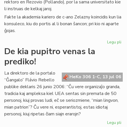
rektoro en Rezovio (Pollando), por la sama universitato kie
li instruas de kelkaj jaroj.
Fakte la akademia kariero de c-ano Zelazny koincidis kun lia
konsuleco, kiu do portis al li bonan ŝancon; pri kio ni aparte
ĝojas.
Legu pli
pri
La
De kia pupitro venas la
Ko
prediko!
far
uni
rek
La direktoro de la portalo
HeKo 306 1-C, 13 jul 06
“Ĝangalo” Flávio Rebello
publike deklaris 26 junio 2006: “Ĉu vere organizaĵo granda,
tradicia kaj ampleksa kiel UEA sentas sin premata de 50
personoj, kiuj provas ludi, eĉ se seriozmiene, “mian lingvon,
mian patrion”? Ĉu vere ni, esperantistoj, estas idiotaj
personoj, kiuj ripetas ĉiam siajn erarojn?
Legu pli
pri