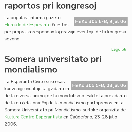
raportos pri kongresoj
de
SU
20
La populara informa gazeto
HeKo 305 6-B, 9 jul 06
Heroldo de Esperanto
ĉeestos
per propraj korespondantoj gravajn eventojn de la kongresa
sezono.
Legu pli
pri
He
Somera universitato pri
de
mondialismo
Es
ra
pri
La Esperanta Civito sukcesas
HeKo 305 5-B, 08 jul 06
ko
kunvenigi unuafoje la gvidantojn
de la diversaj animoj de la mondialismo. Fakte la prezidantoj
de la du ĉefaj branĉoj de la mondialismo partoprenos en la
Somera Universitato pri Mondialismo, surloke organizita de
Kultura Centro Esperantista
en Ĉaŭdefono, 23-28 julio
2006.