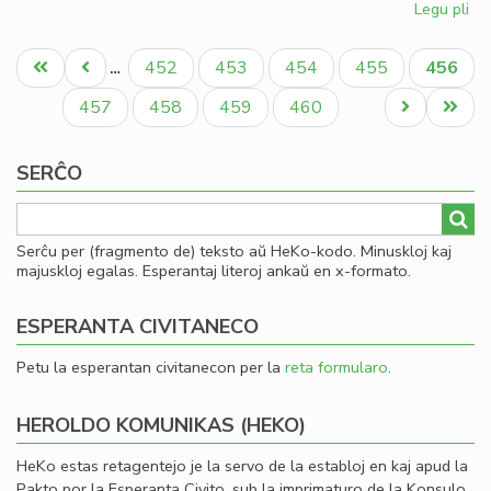
Legu pli
pri
So
Pagination
uni
Unua
Antaŭa
Paĝo
Paĝo
Paĝo
Paĝo
Aktual
452
453
454
455
456
…
pri
paĝo
paĝo
paĝo
mo
Paĝo
Paĝo
Paĝo
Paĝo
Next
Last
457
458
459
460
page
page
SERĈO
Serĉu per (fragmento de) teksto aŭ HeKo-kodo. Minuskloj kaj
majuskloj egalas. Esperantaj literoj ankaŭ en x-formato.
ESPERANTA CIVITANECO
Petu la esperantan civitanecon per la
reta formularo
.
HEROLDO KOMUNIKAS (HEKO)
HeKo estas retagentejo je la servo de la establoj en kaj apud la
Pakto por la Esperanta Civito, sub la imprimaturo de la Konsulo