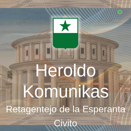
Skip
to
main
content
Heroldo
Komunikas
Retagentejo de la Esperanta
Civito