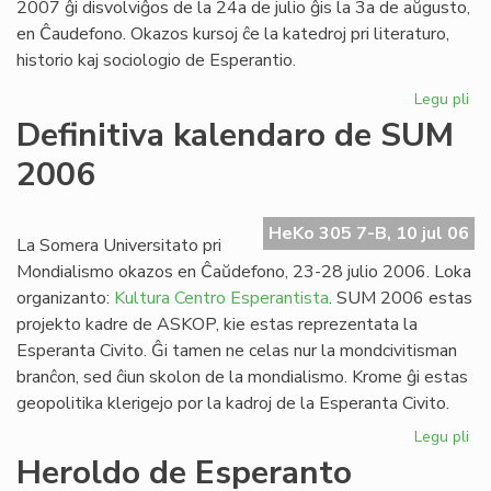
2007 ĝi disvolviĝos de la 24a de julio ĝis la 3a de aŭgusto,
en Ĉaudefono. Okazos kursoj ĉe la katedroj pri literaturo,
historio kaj sociologio de Esperantio.
Legu pli
pri
Es
Definitiva kalendaro de SUM
Fak
2006
20
inv
HeKo 305 7-B, 10 jul 06
La Somera Universitato pri
Mondialismo okazos en Ĉaŭdefono, 23-28 julio 2006. Loka
organizanto:
Kultura Centro Esperantista
. SUM 2006 estas
projekto kadre de ASKOP, kie estas reprezentata la
Esperanta Civito. Ĝi tamen ne celas nur la mondcivitisman
branĉon, sed ĉiun skolon de la mondialismo. Krome ĝi estas
geopolitika klerigejo por la kadroj de la Esperanta Civito.
Legu pli
pri
Def
Heroldo de Esperanto
ka