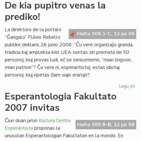
De
De kia pupitro venas la
kia
prediko!
pup
ve
la
La direktoro de la portalo
HeKo 306 1-C, 13 jul 06
pre
“Ĝangalo” Flávio Rebello
publike deklaris 26 junio 2006: “Ĉu vere organizaĵo granda,
tradicia kaj ampleksa kiel UEA sentas sin premata de 50
personoj, kiuj provas ludi, eĉ se seriozmiene, “mian lingvon,
mian patrion”? Ĉu vere ni, esperantistoj, estas idiotaj
personoj, kiuj ripetas ĉiam siajn erarojn?
Legu pli
pri
De
Esperantologia Fakultato
kia
2007 invitas
pup
ve
la
Ĉiun duan jaron
Kultura Centro
HeKo 305 8-B, 12 jul 06
pre
Esperantista
proponas la
unusolan Esperantologian Fakultaton en la mondo. En