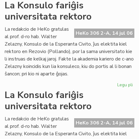
La
La Konsulo fariĝis
Civ
universitata rektoro
ba
en
ko
La redakcio de HeKo gratulas
HeKo 306 2-A, 14 jul 06
pri
al prof. d-ro hab. Walter
ev
Zelazny, Konsulo de la Esperanta Civito, ĵus elektita kiel
rektoro en Rezovio (Pollando), por la sama universitato kie
li instruas de kelkaj jaroj. Fakte la akademia kariero de c-ano
Zelazny koincidis kun lia konsuleco, kiu do portis al li bonan
ŝancon; pri kio ni aparte ĝojas.
Legu pli
pri
La
La Konsulo fariĝis
Ko
universitata rektoro
far
uni
rek
La redakcio de HeKo gratulas
HeKo 306 2-A, 14 jul 06
al prof. d-ro hab. Walter
Zelazny, Konsulo de la Esperanta Civito, ĵus elektita kiel