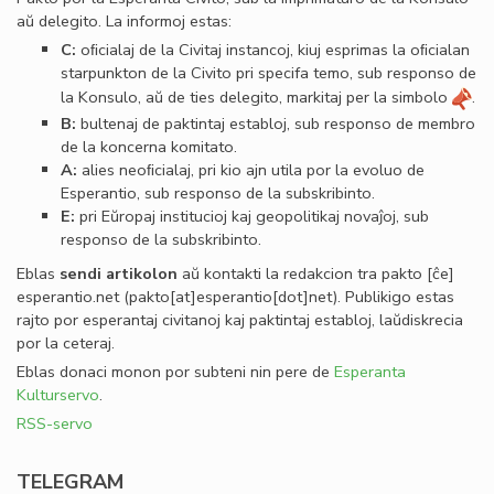
aŭ delegito. La informoj estas:
C:
oﬁcialaj de la Civitaj instancoj, kiuj esprimas la oﬁcialan
starpunkton de la Civito pri specifa temo, sub responso de
la Konsulo, aŭ de ties delegito, markitaj per la simbolo
.
B:
bultenaj de paktintaj establoj, sub responso de membro
de la koncerna komitato.
A:
alies neoﬁcialaj, pri kio ajn utila por la evoluo de
Esperantio, sub responso de la subskribinto.
E:
pri Eŭropaj institucioj kaj geopolitikaj novaĵoj, sub
responso de la subskribinto.
Eblas
sendi
artikolon
aŭ kontakti la redakcion tra
pakto
[ĉe]
esperantio
.
net
(pakto[at]esperantio[dot]net)
. Publikigo estas
rajto por esperantaj civitanoj kaj paktintaj establoj, laŭdiskrecia
por la ceteraj.
Eblas donaci monon por subteni nin pere de
Esperanta
Kulturservo
.
RSS-servo
TELEGRAM