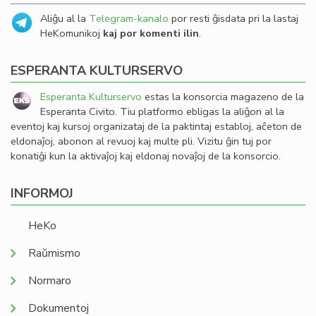
Aliĝu al la
Telegram-kanalo
por resti ĝisdata pri la lastaj
HeKomunikoj
kaj por komenti ilin
.
ESPERANTA KULTURSERVO
Esperanta Kulturservo
estas la konsorcia magazeno de la
Esperanta Civito. Tiu platformo ebligas la aliĝon al la
eventoj kaj kursoj organizataj de la paktintaj establoj, aĉeton de
eldonaĵoj, abonon al revuoj kaj multe pli. Vizitu ĝin tuj por
konatiĝi kun la aktivaĵoj kaj eldonaj novaĵoj de la konsorcio.
INFORMOJ
HeKo
Raŭmismo
Normaro
Dokumentoj