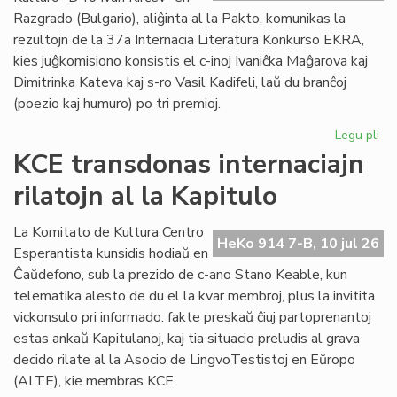
plu
Razgrado (Bulgario), aliĝinta al la Pakto, komunikas la
lin
rezultojn de la 37a Internacia Literatura Konkurso EKRA,
kies juĝkomisiono konsistis el c-inoj Ivaniĉka Maĝarova kaj
Dimitrinka Kateva kaj s-ro Vasil Kadifeli, laŭ du branĉoj
(poezio kaj humuro) po tri premioj.
Legu pli
pri
37
KCE transdonas internaciajn
Int
rilatojn al la Kapitulo
Lit
Ko
EK
La Komitato de Kultura Centro
HeKo 914 7-B, 10 jul 26
rez
Esperantista kunsidis hodiaŭ en
Ĉaŭdefono, sub la prezido de c-ano Stano Keable, kun
telematika alesto de du el la kvar membroj, plus la invitita
vickonsulo pri informado: fakte preskaŭ ĉiuj partoprenantoj
estas ankaŭ Kapitulanoj, kaj tia situacio preludis al grava
decido rilate al la Asocio de LingvoTestistoj en Eŭropo
(ALTE), kie membras KCE.