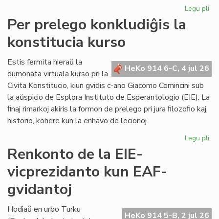
Legu pli
pri
KC
Per prelego konkludiĝis la
tr
konstitucia kurso
int
ril
al
Estis fermita hieraŭ la
HeKo 914 6-C, 4 jul 26
la
dumonata virtuala kurso pri la
Kap
Civita Konstitucio, kiun gvidis c-ano Giacomo Comincini sub
la aŭspicio de Esplora Instituto de Esperantologio (EIE). La
ﬁnaj rimarkoj akiris la formon de prelego pri jura ﬁlozoﬁo kaj
historio, kohere kun la enhavo de lecionoj.
Legu pli
pri
Pe
Renkonto de la EIE-
pr
vicprezidanto kun EAF-
kon
la
gvidantoj
kon
ku
Hodiaŭ en urbo Turku
HeKo 914 5-B, 2 jul 26