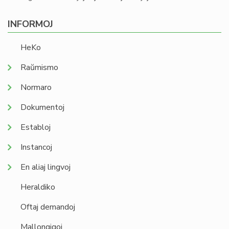
INFORMOJ
HeKo
Raŭmismo
Normaro
Dokumentoj
Establoj
Instancoj
En aliaj lingvoj
Heraldiko
Oftaj demandoj
Mallongigoj