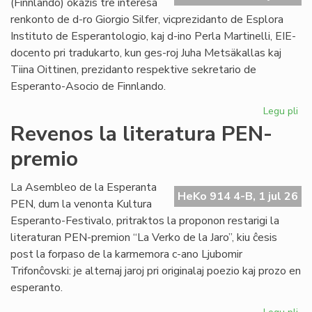
(Finnlando) okazis tre interesa
renkonto de d-ro Giorgio Silfer, vicprezidanto de Esplora
Instituto de Esperantologio, kaj d-ino Perla Martinelli, EIE-
docento pri tradukarto, kun ges-roj Juha Metsäkallas kaj
Tiina Oittinen, prezidanto respektive sekretario de
Esperanto-Asocio de Finnlando.
Legu pli
pri
Re
Revenos la literatura PEN-
de
premio
la
EIE
vic
La Asembleo de la Esperanta
HeKo 914 4-B, 1 jul 26
ku
PEN, dum la venonta Kultura
EA
Esperanto-Festivalo, pritraktos la proponon restarigi la
gvi
literaturan PEN-premion “La Verko de la Jaro”, kiu ĉesis
post la forpaso de la karmemora c-ano Ljubomir
Trifonĉovski: je alternaj jaroj pri originalaj poezio kaj prozo en
esperanto.