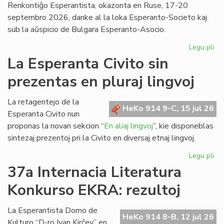
Renkontiĝo Esperantista, okazonta en Ruse, 17-20
septembro 2026, danke al la loka Esperanto-Societo kaj
sub la aŭspicio de Bulgara Esperanto-Asocio.
Legu pli
pri
Ev
La Esperanta Civito sin
ap
prezentas en pluraj lingvoj
kaj
pri
la
La retagentejo de la
HeKo 914 9-C, 15 jul 26
Da
Esperanta Civito nun
en
proponas la novan sekcion “
En aliaj lingvoj
”, kie disponeblas
Bul
sintezaj prezentoj pri la Civito en diversaj etnaj lingvoj.
Legu pli
pri
La
37a Internacia Literatura
Es
Konkurso EKRA: rezultoj
Civ
sin
pr
La Esperantista Domo de
HeKo 914 8-B, 12 jul 26
en
Kulturo “D-ro Ivan Kirĉev” en