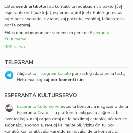
Eblas
sendi
artikolon
aŭ kontakti la redakcion tra
pakto
[ĉe]
esperantio
.
net
(pakto[at]esperantio[dot]net)
. Publikigo estas
rajto por esperantaj civitanoj kaj paktintaj establoj, laŭdiskrecia
por la ceteraj.
Eblas donaci monon por subteni nin pere de
Esperanta
Kulturservo
.
RSS-servo
TELEGRAM
Aliĝu al la
Telegram-kanalo
por resti ĝisdata pri la lastaj
HeKomunikoj
kaj por komenti ilin
.
ESPERANTA KULTURSERVO
Esperanta Kulturservo
estas la konsorcia magazeno de la
Esperanta Civito. Tiu platformo ebligas la aliĝon al la
eventoj kaj kursoj organizataj de la paktintaj establoj, aĉeton de
eldonaĵoj, abonon al revuoj kaj multe pli. Vizitu ĝin tuj por
konatiĝi kun la aktivaĵoj kaj eldonaj novaĵoj de la konsorcio.