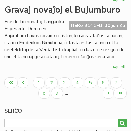
Legu pli
pri
Re
Gravaj novaĵoj el Bujumburo
la
lit
Ene de tri monatoj Tanganika
PE
HeKo 914 3-B, 30 jun 26
Esperanto-Domo en
pr
Bujumburo havos novan kortiston, kiu anstataŭos la nunan,
c-anon Frederikon Nimubona; ĉi-lasta estas la unua el la
neelektitoj de la Verda Listo kaj tial, en kazo de rezigno de
unu el la nunaj gesenatanoj, li mem refariĝos senatano.
Legu pli
pri
Gr
Pagination
nov
Unua
Antaŭa
Paĝo
Aktuala
Paĝo
Paĝo
Paĝo
Paĝo
Paĝo
1
2
3
4
5
6
7
el
paĝo
paĝo
paĝo
Bu
Paĝo
Paĝo
Next
Last
8
9
…
page
page
SERĈO