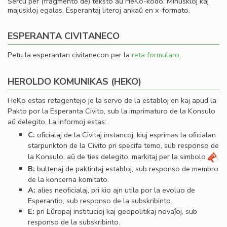
Serĉu per (fragmento de) teksto aŭ HeKo-kodo. Minuskloj kaj
majuskloj egalas. Esperantaj literoj ankaŭ en x-formato.
ESPERANTA CIVITANECO
Petu la esperantan civitanecon per la
reta formularo
.
HEROLDO KOMUNIKAS (HEKO)
HeKo estas retagentejo je la servo de la establoj en kaj apud la
Pakto por la Esperanta Civito, sub la imprimaturo de la Konsulo
aŭ delegito. La informoj estas:
C:
oﬁcialaj de la Civitaj instancoj, kiuj esprimas la oﬁcialan
starpunkton de la Civito pri specifa temo, sub responso de
la Konsulo, aŭ de ties delegito, markitaj per la simbolo
.
B:
bultenaj de paktintaj establoj, sub responso de membro
de la koncerna komitato.
A:
alies neoﬁcialaj, pri kio ajn utila por la evoluo de
Esperantio, sub responso de la subskribinto.
E:
pri Eŭropaj institucioj kaj geopolitikaj novaĵoj, sub
responso de la subskribinto.