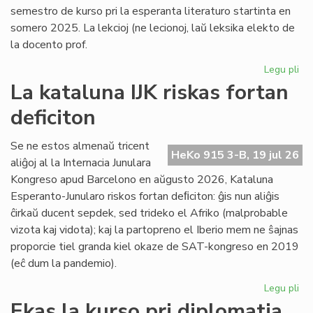
semestro de kurso pri la esperanta literaturo startinta en
somero 2025. La lekcioj (ne lecionoj, laŭ leksika elekto de
la docento prof.
Legu pli
pri
Es
La kataluna IJK riskas fortan
lit
deficiton
ret
po
la
Se ne estos almenaŭ tricent
HeKo 915 3-B, 19 jul 26
kur
aliĝoj al la Internacia Junulara
Kongreso apud Barcelono en aŭgusto 2026, Kataluna
Esperanto-Junularo riskos fortan deﬁciton: ĝis nun aliĝis
ĉirkaŭ ducent sepdek, sed trideko el Afriko (malprobable
vizota kaj vidota); kaj la partopreno el Iberio mem ne ŝajnas
proporcie tiel granda kiel okaze de SAT-kongreso en 2019
(eĉ dum la pandemio).
Legu pli
pri
La
Ekas la kurso pri diplomatia