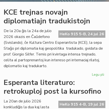
KCE trejnas novajn
diplomatiajn tradukistojn
De la 20a ĝis la 24a de julio
HeKo 915 5-B, 24 jul 26
2026 okazis en Ĉaŭdefono
(Svislando), ĉe Kultura Centro Esperantista (KCE), la sepa
Staĝo pri diplomatia kaj geopolitika tradukado, gvidata de
prof. Giorgio Silfer. Temis pri kvintaga intensa trejnado,
celita al partoprenantoj kun intereso pri internaciaj rilatoj,
diplomatio kaj tradukarto.
Legu pli
pri
KC
Esperanta literaturo:
tre
retrokuploj post la kursofino
no
dip
tra
La 20an de julio 2026
HeKo 915 4-B, 19 jul 26
konkludiĝis la dua kaj lasta