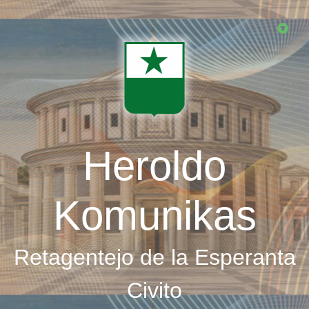
Skip
to
main
content
Heroldo
Komunikas
Retagentejo de la Esperanta
Civito