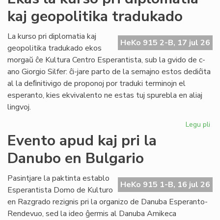
ka
kaj geopolitika tradukado
IJK
ris
for
La kurso pri diplomatia kaj
HeKo 915 2-B, 17 jul 26
def
geopolitika tradukado ekos
morgaŭ ĉe Kultura Centro Esperantista, sub la gvido de c-
ano Giorgio Silfer: ĉi-jare parto de la semajno estos dediĉita
al la deﬁnitivigo de proponoj por traduki terminojn el
esperanto, kies ekvivalento ne estas tuj spurebla en aliaj
lingvoj.
Legu pli
pri
Ek
Evento apud kaj pri la
la
Danubo en Bulgario
ku
pri
dip
Pasintjare la paktinta establo
HeKo 915 1-B, 16 jul 26
kaj
Esperantista Domo de Kulturo
geo
en Razgrado rezignis pri la organizo de Danuba Esperanto-
tr
Rendevuo, sed la ideo ĝermis al Danuba Amikeca