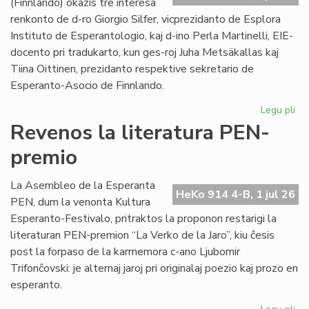
(Finnlando) okazis tre interesa
renkonto de d-ro Giorgio Silfer, vicprezidanto de Esplora
Instituto de Esperantologio, kaj d-ino Perla Martinelli, EIE-
docento pri tradukarto, kun ges-roj Juha Metsäkallas kaj
Tiina Oittinen, prezidanto respektive sekretario de
Esperanto-Asocio de Finnlando.
Legu pli
pri
Re
Revenos la literatura PEN-
de
premio
la
EIE
vic
La Asembleo de la Esperanta
HeKo 914 4-B, 1 jul 26
ku
PEN, dum la venonta Kultura
EA
Esperanto-Festivalo, pritraktos la proponon restarigi la
gvi
literaturan PEN-premion “La Verko de la Jaro”, kiu ĉesis
post la forpaso de la karmemora c-ano Ljubomir
Trifonĉovski: je alternaj jaroj pri originalaj poezio kaj prozo en
esperanto.