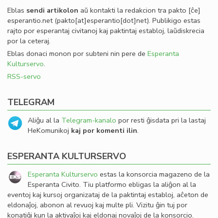
Eblas
sendi
artikolon
aŭ kontakti la redakcion tra
pakto
[ĉe]
esperantio
.
net
(pakto[at]esperantio[dot]net)
. Publikigo estas
rajto por esperantaj civitanoj kaj paktintaj establoj, laŭdiskrecia
por la ceteraj.
Eblas donaci monon por subteni nin pere de
Esperanta
Kulturservo
.
RSS-servo
TELEGRAM
Aliĝu al la
Telegram-kanalo
por resti ĝisdata pri la lastaj
HeKomunikoj
kaj por komenti ilin
.
ESPERANTA KULTURSERVO
Esperanta Kulturservo
estas la konsorcia magazeno de la
Esperanta Civito. Tiu platformo ebligas la aliĝon al la
eventoj kaj kursoj organizataj de la paktintaj establoj, aĉeton de
eldonaĵoj, abonon al revuoj kaj multe pli. Vizitu ĝin tuj por
konatiĝi kun la aktivaĵoj kaj eldonaj novaĵoj de la konsorcio.