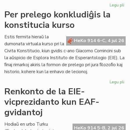
Legu pli
pri
KC
Per prelego konkludiĝis la
tr
konstitucia kurso
int
ril
al
Estis fermita hieraŭ la
HeKo 914 6-C, 4 jul 26
la
dumonata virtuala kurso pri la
Kap
Civita Konstitucio, kiun gvidis c-ano Giacomo Comincini sub
la aŭspicio de Esplora Instituto de Esperantologio (EIE). La
ﬁnaj rimarkoj akiris la formon de prelego pri jura ﬁlozoﬁo kaj
historio, kohere kun la enhavo de lecionoj.
Legu pli
pri
Pe
Renkonto de la EIE-
pr
vicprezidanto kun EAF-
kon
la
gvidantoj
kon
ku
Hodiaŭ en urbo Turku
HeKo 914 5-B, 2 jul 26