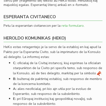
Serĉu per (fragmento de) teksto aŭ HeKo-kodo. Minuskloj kaj
majuskloj egalas. Esperantaj literoj ankaŭ en x-formato.
ESPERANTA CIVITANECO
Petu la esperantan civitanecon per la
reta formularo
.
HEROLDO KOMUNIKAS (HEKO)
HeKo estas retagentejo je la servo de la establoj en kaj apud la
Pakto por la Esperanta Civito, sub la imprimaturo de la Konsulo
aŭ delegito. La informoj estas:
C:
oﬁcialaj de la Civitaj instancoj, kiuj esprimas la oﬁcialan
starpunkton de la Civito pri specifa temo, sub responso de
la Konsulo, aŭ de ties delegito, markitaj per la simbolo
.
B:
bultenaj de paktintaj establoj, sub responso de membro
de la koncerna komitato.
A:
alies neoﬁcialaj, pri kio ajn utila por la evoluo de
Esperantio, sub responso de la subskribinto.
E:
pri Eŭropaj institucioj kaj geopolitikaj novaĵoj, sub
responso de la subskribinto.