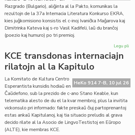
plu
Razgrado (Bulgario), aliĝinta al la Pakto, komunikas la
lin
rezultojn de la 37a Internacia Literatura Konkurso EKRA,
kies juĝkomisiono konsistis el c-inoj Ivaniĉka Maĝarova kaj
Dimitrinka Kateva kaj s-ro Vasil Kadifeli, laŭ du branĉoj
(poezio kaj humuro) po tri premioj.
Legu pli
pri
37
KCE transdonas internaciajn
Int
rilatojn al la Kapitulo
Lit
Ko
EK
La Komitato de Kultura Centro
HeKo 914 7-B, 10 jul 26
rez
Esperantista kunsidis hodiaŭ en
Ĉaŭdefono, sub la prezido de c-ano Stano Keable, kun
telematika alesto de du el la kvar membroj, plus la invitita
vickonsulo pri informado: fakte preskaŭ ĉiuj partoprenantoj
estas ankaŭ Kapitulanoj, kaj tia situacio preludis al grava
decido rilate al la Asocio de LingvoTestistoj en Eŭropo
(ALTE), kie membras KCE.