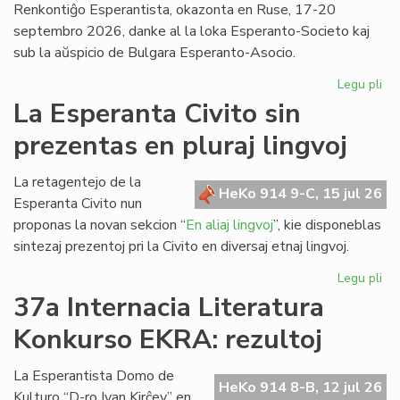
Renkontiĝo Esperantista, okazonta en Ruse, 17-20
septembro 2026, danke al la loka Esperanto-Societo kaj
sub la aŭspicio de Bulgara Esperanto-Asocio.
Legu pli
pri
Ev
La Esperanta Civito sin
ap
prezentas en pluraj lingvoj
kaj
pri
la
La retagentejo de la
HeKo 914 9-C, 15 jul 26
Da
Esperanta Civito nun
en
proponas la novan sekcion “
En aliaj lingvoj
”, kie disponeblas
Bul
sintezaj prezentoj pri la Civito en diversaj etnaj lingvoj.
Legu pli
pri
La
37a Internacia Literatura
Es
Konkurso EKRA: rezultoj
Civ
sin
pr
La Esperantista Domo de
HeKo 914 8-B, 12 jul 26
en
Kulturo “D-ro Ivan Kirĉev” en