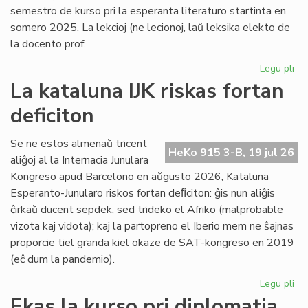
semestro de kurso pri la esperanta literaturo startinta en
somero 2025. La lekcioj (ne lecionoj, laŭ leksika elekto de
la docento prof.
Legu pli
pri
Es
La kataluna IJK riskas fortan
lit
deficiton
ret
po
la
Se ne estos almenaŭ tricent
HeKo 915 3-B, 19 jul 26
kur
aliĝoj al la Internacia Junulara
Kongreso apud Barcelono en aŭgusto 2026, Kataluna
Esperanto-Junularo riskos fortan deﬁciton: ĝis nun aliĝis
ĉirkaŭ ducent sepdek, sed trideko el Afriko (malprobable
vizota kaj vidota); kaj la partopreno el Iberio mem ne ŝajnas
proporcie tiel granda kiel okaze de SAT-kongreso en 2019
(eĉ dum la pandemio).
Legu pli
pri
La
Ekas la kurso pri diplomatia