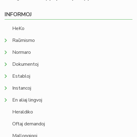
INFORMOJ
HeKo
Raŭmismo
Normaro
Dokumentoj
Establoj
Instancoj
En aliaj lingvoj
Heraldiko
Oftaj demandoj
Mallongigoj