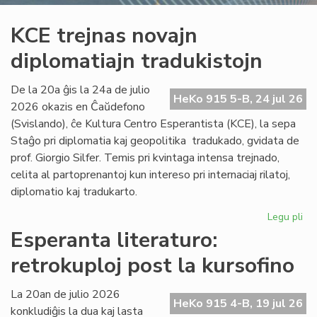
KCE trejnas novajn
diplomatiajn tradukistojn
De la 20a ĝis la 24a de julio
HeKo 915 5-B, 24 jul 26
2026 okazis en Ĉaŭdefono
(Svislando), ĉe Kultura Centro Esperantista (KCE), la sepa
Staĝo pri diplomatia kaj geopolitika tradukado, gvidata de
prof. Giorgio Silfer. Temis pri kvintaga intensa trejnado,
celita al partoprenantoj kun intereso pri internaciaj rilatoj,
diplomatio kaj tradukarto.
Legu pli
pri
KC
Esperanta literaturo:
tre
retrokuploj post la kursofino
no
dip
tra
La 20an de julio 2026
HeKo 915 4-B, 19 jul 26
konkludiĝis la dua kaj lasta