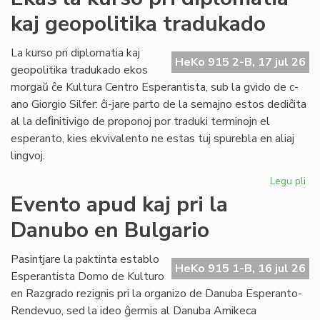
ka
kaj geopolitika tradukado
IJK
ris
for
La kurso pri diplomatia kaj
HeKo 915 2-B, 17 jul 26
def
geopolitika tradukado ekos
morgaŭ ĉe Kultura Centro Esperantista, sub la gvido de c-
ano Giorgio Silfer: ĉi-jare parto de la semajno estos dediĉita
al la deﬁnitivigo de proponoj por traduki terminojn el
esperanto, kies ekvivalento ne estas tuj spurebla en aliaj
lingvoj.
Legu pli
pri
Ek
Evento apud kaj pri la
la
Danubo en Bulgario
ku
pri
dip
Pasintjare la paktinta establo
HeKo 915 1-B, 16 jul 26
kaj
Esperantista Domo de Kulturo
geo
en Razgrado rezignis pri la organizo de Danuba Esperanto-
tr
Rendevuo, sed la ideo ĝermis al Danuba Amikeca