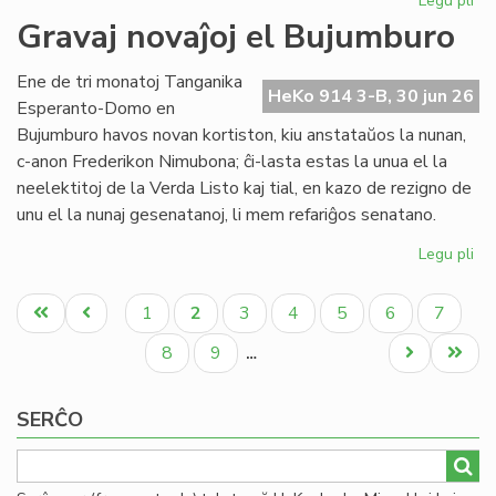
Legu pli
pri
Re
Gravaj novaĵoj el Bujumburo
la
lit
Ene de tri monatoj Tanganika
PE
HeKo 914 3-B, 30 jun 26
Esperanto-Domo en
pr
Bujumburo havos novan kortiston, kiu anstataŭos la nunan,
c-anon Frederikon Nimubona; ĉi-lasta estas la unua el la
neelektitoj de la Verda Listo kaj tial, en kazo de rezigno de
unu el la nunaj gesenatanoj, li mem refariĝos senatano.
Legu pli
pri
Gr
Pagination
nov
Unua
Antaŭa
Paĝo
Aktuala
Paĝo
Paĝo
Paĝo
Paĝo
Paĝo
1
2
3
4
5
6
7
el
paĝo
paĝo
paĝo
Bu
Paĝo
Paĝo
Next
Last
8
9
…
page
page
SERĈO