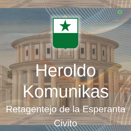
Skip
to
main
content
Heroldo
Komunikas
Retagentejo de la Esperanta
Civito