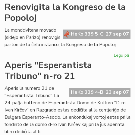
AR
Renovigita la Kongreso de la
tre
Popoloj
su
en
Po
La mondcivitana movado
HeKo 339 5-C, 27 sep 07
(sidejo en Parizo) renovigis
parton de la ĉefa instanco, la Kongreso de la Popoloj.
Legu pli
pri
Re
Aperis "Esperantista
la
Tribuno" n-ro 21
Ko
de
la
Aperis la numero 21 de
HeKo 339 4-B, 23 sep 07
Po
“Esperantista Tribuno”. La
24-paĝa bulteno de Esperantista Domo de Kulturo “D-ro
Ivan Kirĉev” en Razgrado estas dediĉita al la centjariĝo de
Bulgara Esperanto-Asocio. La enkondukaj vortoj estas pri la
fondinto de la domo d-ro Ivan Kirĉev kaj pri la ĵus aperinta
libro dediĉita al li.