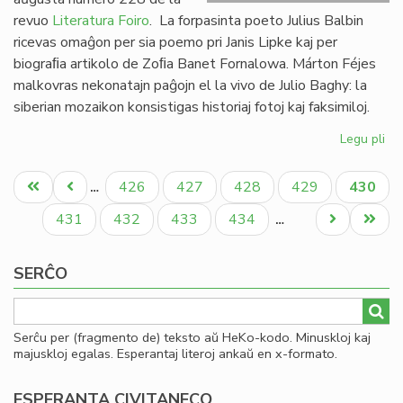
revuo
Literatura Foiro
. La forpasinta poeto Julius Balbin
ricevas omaĝon per sia poemo pri Janis Lipke kaj per
biograﬁa artikolo de Zoﬁa Banet Fornalowa. Márton Féjes
malkovras nekonatajn paĝojn el la vivo de Julio Baghy: la
siberian mozaikon konsistigas historiaj fotoj kaj faksimiloj.
Legu pli
pri
Lit
Pagination
Foi
Unua
Antaŭa
Paĝo
Paĝo
Paĝo
Paĝo
Aktual
426
427
428
429
430
…
22
paĝo
paĝo
paĝo
en
Paĝo
Paĝo
Paĝo
Paĝo
Next
Last
431
432
433
434
…
bu
page
page
SERĈO
Serĉu per (fragmento de) teksto aŭ HeKo-kodo. Minuskloj kaj
majuskloj egalas. Esperantaj literoj ankaŭ en x-formato.
ESPERANTA CIVITANECO