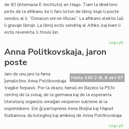
de IEI (Internacia E-Instituto) en Hago. Tiam la direktoro
petis de la afrikano, ke li faru liston de libroj, kiujn li poste
sendos al li. “Donacon oni ne rifuzas”. La afrikano elektis laŭ
li gravajn librojn. La libroj estis senditaj al Afriko, kaj kiam li
estis reveninta, li trovis ilin.
Legu pli
pri
Vul
Anna Politkovskaja, jaron
av
poste
pri
la
mo
Jam de unu jaro la fama
HeKo 340 2-B, 8 okt 07
po
ĵurnalistino Anna Politkovskaja
Afr
tragike forpasis. Por la okazo, hieraŭ en Bazelo la PEN-
centroj de la svisaj, de la germana kaj de la esperanta
literaturoj organizis omaĝan vesperon subtene al la
esprimlibero. Enl ĝi partoprenis Irena Breĵna kaj Majnat
Kurbanova, du koleginoj kaj amikinoj de Anna Politkovskaja.
Legu pli
pri