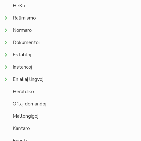
HeKo
Raŭmismo
Normaro
Dokumentoj
Establoj
Instancoj
En aliaj lingvoj
Heraldiko
Oftaj demandoj
Mallongigoj
Kantaro
Eventoj