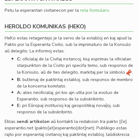
Petu la esperantan civitanecon per la
reta formularo
.
HEROLDO KOMUNIKAS (HEKO)
HeKo estas retagentejo je la servo de la establoj en kaj apud la
Pakto por la Esperanta Civito, sub la imprimaturo de la Konsulo
aŭ delegito. La informoj estas:
C:
oﬁcialaj de la Civitaj instancoj, kiuj esprimas la oﬁcialan
starpunkton de la Civito pri specifa temo, sub responso de
la Konsulo, aŭ de ties delegito, markitaj per la simbolo
.
B:
bultenaj de paktintaj establoj, sub responso de membro
de la koncerna komitato.
A:
alies neoﬁcialaj, pri kio ajn utila por la evoluo de
Esperantio, sub responso de la subskribinto.
E:
pri Eŭropaj institucioj kaj geopolitikaj novaĵoj, sub
responso de la subskribinto.
Eblas
sendi
artikolon
aŭ kontakti la redakcion tra
pakto
[ĉe]
esperantio
.
net
(pakto[at]esperantio[dot]net)
. Publikigo estas
rajto por esperantaj civitanoj kaj paktintaj establoj, laŭdiskrecia