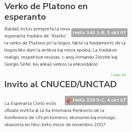
An
Verko de Platono en
Pol
esperanto
jar
po
Baldaŭ estos prespreta la nova
HeKo 340 1-B, 5 okt 07
esperanta traduko de “Kratilo”,
la verko de Platono pri la lingvo, fakte la fundamento de la
lingvistiko dum la antikva kaj meza epokoj. La tradukon
realigis, respektive revizias, c-anoj Armando Zecchin kaj
Giorgio Silfer, kiu ankaŭ verkos la enkondukon.
Legu pli
pri
Ve
Invito al CNUCED/UNCTAD
de
Pl
en
HeKo 339 9-C, 4 okt 07
La Esperanta Civito estis
es
oﬁciale invitita al la 4a Internacia Renkonto de la
Konferenco de UN pri komerco, ekonomio kaj evoluigo,
okazonta en Nov-Jorko meze de novembro 2007.