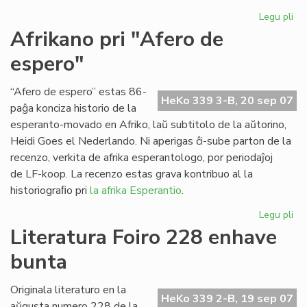
Legu pli
pri
Ap
Afrikano pri "Afero de
"Es
espero"
Tr
n-
ro
“Afero de espero” estas 86-
HeKo 339 3-B, 20 sep 07
21
paĝa konciza historio de la
esperanto-movado en Afriko, laŭ subtitolo de la aŭtorino,
Heidi Goes el Nederlando. Ni aperigas ĉi-sube parton de la
recenzo, verkita de afrika esperantologo, por periodaĵoj
de LF-koop. La recenzo estas grava kontribuo al la
historiograﬁo pri
la afrika Esperantio
.
Legu pli
pri
Af
Literatura Foiro 228 enhave
pri
bunta
"A
de
es
Originala literaturo en la
HeKo 339 2-B, 19 sep 07
aŭgusta numero 228 de la