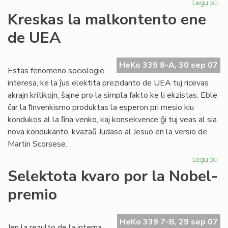
Legu pli
pri
Inv
Kreskas la malkontento ene
al
de UEA
CN
HeKo 339 8-A, 30 sep 07
Estas fenomeno sociologie
interesa, ke la ĵus elektita prezidanto de UEA tuj ricevas
akrajn kritikojn, ŝajne pro la simpla fakto ke li ekzistas. Eble
ĉar la ﬁnvenkismo produktas la esperon pri mesio kiu
kondukos al la ﬁna venko, kaj konsekvence ĝi tuj veas al sia
nova kondukanto, kvazaŭ Judaso al Jesuo en la versio de
Martin Scorsese.
Legu pli
pri
Kr
Selektota kvaro por la Nobel-
la
premio
ma
en
de
HeKo 339 7-B, 29 sep 07
UE
Jen la rezulto de la interna