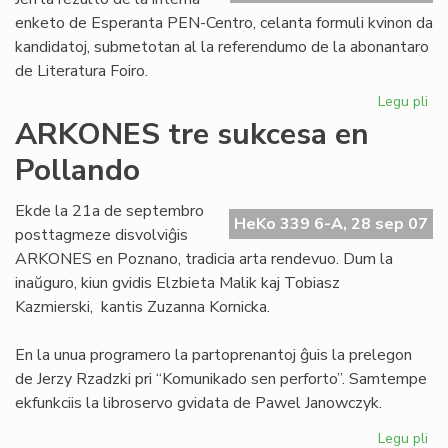
enketo de Esperanta PEN-Centro, celanta formuli kvinon da
kandidatoj, submetotan al la referendumo de la abonantaro
de Literatura Foiro.
Legu pli
pri
Se
ARKONES tre sukcesa en
kv
Pollando
po
la
No
Ekde la 21a de septembro
HeKo 339 6-A, 28 sep 07
pr
posttagmeze disvolviĝis
ARKONES en Poznano, tradicia arta rendevuo. Dum la
inaŭguro, kiun gvidis Elzbieta Malik kaj Tobiasz
Kazmierski, kantis Zuzanna Kornicka.
En la unua programero la partoprenantoj ĝuis la prelegon
de Jerzy Rzadzki pri “Komunikado sen perforto”. Samtempe
ekfunkciis la libroservo gvidata de Pawel Janowczyk.
Legu pli
pri