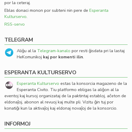
por la ceteraj.
Eblas donaci monon por subteni nin pere de
Esperanta
Kulturservo
.
RSS-servo
TELEGRAM
Aliĝu al la
Telegram-kanalo
por resti ĝisdata pri la lastaj
HeKomunikoj
kaj por komenti ilin
.
ESPERANTA KULTURSERVO
Esperanta Kulturservo
estas la konsorcia magazeno de la
Esperanta Civito. Tiu platformo ebligas la aliĝon al la
eventoj kaj kursoj organizataj de la paktintaj establoj, aĉeton de
eldonaĵoj, abonon al revuoj kaj multe pli. Vizitu ĝin tuj por
konatiĝi kun la aktivaĵoj kaj eldonaj novaĵoj de la konsorcio.
INFORMOJ