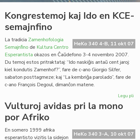
Kongrestemoj kaj Ido en KCE-
semajnfino
La tradicia
Zamenhofologia
HeKo 340 4-B, 11 okt 07
Semajnﬁno
de
Kultura Centro
Esperantista
okazos en Ĉaŭdefono 3-4 novembro 2007.
Du temoj estos pritraktataj: “Ido naskiĝis antaŭ cent jaroj:
kiel kondutis Zamenhof?”, fare de c-ano Giorgio Silfer,
sabaton posttagmeze; kaj “La kembriĝa parolado”, fare de
c-ano François Degoul, dimanĉon matene.
Legu pli
pri
Ko
Vulturoj avidas pri la mono
kaj
por Afriko
Ido
en
KC
En somero 1999 afrika
HeKo 340 3-A, 10 okt 07
se
esperantisto vizitis la sidejon