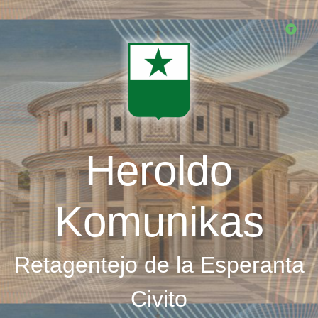
Skip
to
main
content
Heroldo
Komunikas
Retagentejo de la Esperanta
Civito