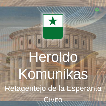
Skip
to
main
content
Heroldo
Komunikas
Retagentejo de la Esperanta
Civito