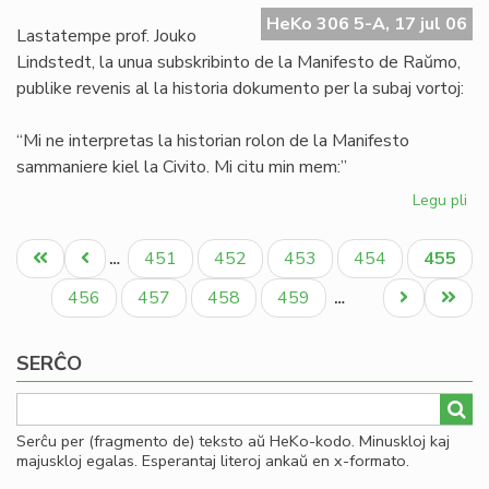
Ma
HeKo 306 5-A, 17 jul 06
de
Lastatempe prof. Jouko
Ra
Lindstedt, la unua subskribinto de la Manifesto de Raŭmo,
publike revenis al la historia dokumento per la subaj vortoj:
“Mi ne interpretas la historian rolon de la Manifesto
sammaniere kiel la Civito. Mi citu min mem:”
Legu pli
pri
La
Pagination
"er
Unua
Antaŭa
Paĝo
Paĝo
Paĝo
Paĝo
Aktual
451
452
453
454
455
…
en
paĝo
paĝo
paĝo
la
Paĝo
Paĝo
Paĝo
Paĝo
Next
Last
456
457
458
459
…
Ma
page
page
de
SERĈO
Ra
Serĉu per (fragmento de) teksto aŭ HeKo-kodo. Minuskloj kaj
majuskloj egalas. Esperantaj literoj ankaŭ en x-formato.