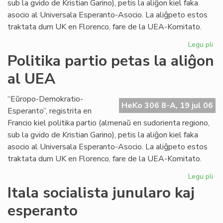
sub la gvido de Kristian Garino), petis la aliĝon kiel faka
asocio al Universala Esperanto-Asocio. La aliĝpeto estos
traktata dum UK en Florenco, fare de la UEA-Komitato.
Legu pli
pri
Pol
Politika partio petas la aliĝon
par
al UEA
pe
la
ali
“Eŭropo-Demokratio-
HeKo 306 8-A, 19 jul 06
al
Esperanto”, registrita en
UE
Francio kiel politika partio (almenaŭ en sudorienta regiono,
sub la gvido de Kristian Garino), petis la aliĝon kiel faka
asocio al Universala Esperanto-Asocio. La aliĝpeto estos
traktata dum UK en Florenco, fare de la UEA-Komitato.
Legu pli
pri
Pol
Itala socialista junularo kaj
par
esperanto
pe
la