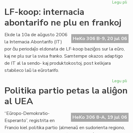
Legu pli
pri
Int
LF-koop: internacia
abo
abontarifo ne plu en frankoj
ne
plu
en
Ekde la 10a de aŭgusto 2006
HeKo 306 B-9, 20 jul 06
fra
la Internacia Abontarifo (IT)
por ĉiu periodaĵo eldonata de LF-koop baziĝos sur la eŭro,
kaj ne plu sur la svisa franko. Samtempe okazos adaptigo
de IT al la sendo- kaj produktokostoj, post kelkjara
stabileco laŭ la eŭrotarifo.
Legu pli
pri
LF-
Politika partio petas la aliĝon
ko
al UEA
int
abo
ne
“Eŭropo-Demokratio-
HeKo 306 8-A, 19 jul 06
plu
Esperanto”, registrita en
en
Francio kiel politika partio (almenaŭ en sudorienta regiono,
fra