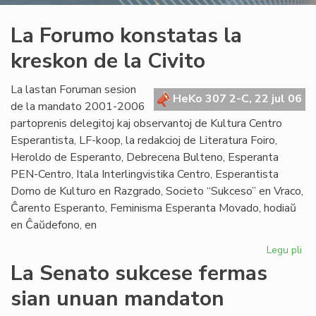
La Forumo konstatas la
kreskon de la Civito
La lastan Foruman sesion
HeKo 307 2-C, 22 jul 06
de la mandato 2001-2006
partoprenis delegitoj kaj observantoj de Kultura Centro
Esperantista, LF-koop, la redakcioj de Literatura Foiro,
Heroldo de Esperanto, Debrecena Bulteno, Esperanta
PEN-Centro, Itala Interlingvistika Centro, Esperantista
Domo de Kulturo en Razgrado, Societo “Sukceso” en Vraco,
Ĉarento Esperanto, Feminisma Esperanta Movado, hodiaŭ
en Ĉaŭdefono, en
Legu pli
pri
La
La Senato sukcese fermas
Fo
sian unuan mandaton
ko
la