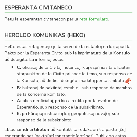
ESPERANTA CIVITANECO
Petu la esperantan civitanecon per la
reta formularo
.
HEROLDO KOMUNIKAS (HEKO)
HeKo estas retagentejo je la servo de la establoj en kaj apud la
Pakto por la Esperanta Civito, sub la imprimaturo de la Konsulo
aŭ delegito. La informoj estas:
C:
oﬁcialaj de la Civitaj instancoj, kiuj esprimas la oﬁcialan
starpunkton de la Civito pri specifa temo, sub responso de
la Konsulo, aŭ de ties delegito, markitaj per la simbolo
.
B:
bultenaj de paktintaj establoj, sub responso de membro
de la koncerna komitato.
A:
alies neoﬁcialaj, pri kio ajn utila por la evoluo de
Esperantio, sub responso de la subskribinto.
E:
pri Eŭropaj institucioj kaj geopolitikaj novaĵoj, sub
responso de la subskribinto.
Eblas
sendi
artikolon
aŭ kontakti la redakcion tra
pakto
[ĉe]
esperantio
.
net
(pakto[at]esperantio[dot]net)
. Publikigo estas