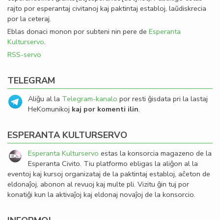
rajto por esperantaj civitanoj kaj paktintaj establoj, laŭdiskrecia
por la ceteraj.
Eblas donaci monon por subteni nin pere de
Esperanta
Kulturservo
.
RSS-servo
TELEGRAM
Aliĝu al la
Telegram-kanalo
por resti ĝisdata pri la lastaj
HeKomunikoj
kaj por komenti ilin
.
ESPERANTA KULTURSERVO
Esperanta Kulturservo
estas la konsorcia magazeno de la
Esperanta Civito. Tiu platformo ebligas la aliĝon al la
eventoj kaj kursoj organizataj de la paktintaj establoj, aĉeton de
eldonaĵoj, abonon al revuoj kaj multe pli. Vizitu ĝin tuj por
konatiĝi kun la aktivaĵoj kaj eldonaj novaĵoj de la konsorcio.