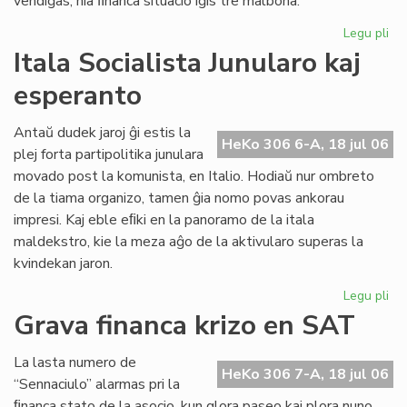
vendiĝas, nia ﬁnanca situacio iĝis tre malbona.
Legu pli
pri
Gr
Itala Socialista Junularo kaj
fi
esperanto
kri
en
Se
Antaŭ dudek jaroj ĝi estis la
HeKo 306 6-A, 18 jul 06
As
plej forta partipolitika junulara
Tu
movado post la komunista, en Italio. Hodiaŭ nur ombreto
de la tiama organizo, tamen ĝia nomo povas ankorau
impresi. Kaj eble eﬁki en la panoramo de la itala
maldekstro, kie la meza aĝo de la aktivularo superas la
kvindekan jaron.
Legu pli
pri
Ita
Grava financa krizo en SAT
Soc
Jun
La lasta numero de
kaj
HeKo 306 7-A, 18 jul 06
“Sennaciulo” alarmas pri la
es
ﬁnanca stato de la asocio, kun glora paseo kaj plora nuno,