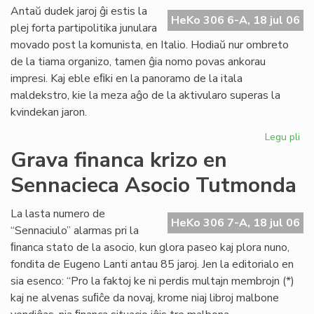
ali
Antaŭ dudek jaroj ĝi estis la
HeKo 306 6-A, 18 jul 06
al
plej forta partipolitika junulara
UE
movado post la komunista, en Italio. Hodiaŭ nur ombreto
de la tiama organizo, tamen ĝia nomo povas ankorau
impresi. Kaj eble eﬁki en la panoramo de la itala
maldekstro, kie la meza aĝo de la aktivularo superas la
kvindekan jaron.
Legu pli
pri
Ita
Grava financa krizo en
soc
Sennacieca Asocio Tutmonda
jun
kaj
es
La lasta numero de
HeKo 306 7-A, 18 jul 06
“Sennaciulo” alarmas pri la
ﬁnanca stato de la asocio, kun glora paseo kaj plora nuno,
fondita de Eugeno Lanti antau 85 jaroj. Jen la editorialo en
sia esenco: “Pro la faktoj ke ni perdis multajn membrojn (*)
kaj ne alvenas suﬁĉe da novaj, krome niaj libroj malbone