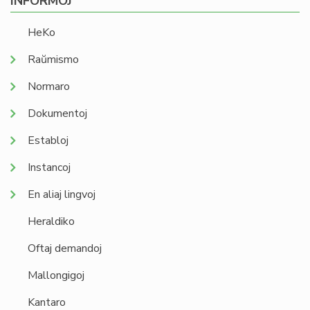
INFORMOJ
HeKo
Raŭmismo
Normaro
Dokumentoj
Establoj
Instancoj
En aliaj lingvoj
Heraldiko
Oftaj demandoj
Mallongigoj
Kantaro