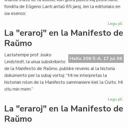
fondita de Eŭgeno Lanti antaŭ 85 jaroj. Jen la editorialo en
sia esenco:
Legu pli
pri
Gr
La "eraroj" en la Manifesto de
fi
Raŭmo
kri
en
SA
Lastatempe prof. Jouko
HeKo 306 5-A, 17 jul 06
Lindstedt, la unua subskribinto
de la Manifesto de Raŭmo, publike revenis al la historia
dokumento per la subaj vortoj: “Mi ne interpretas la
historian rolon de la Manifesto sammaniere kiel la Civito. Mi
citu min mem:”
Legu pli
pri
La
La "eraroj" en la Manifesto de
"er
Raŭmo
en
la