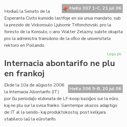
kr
HeKo 307 1-C, 21 jul 06
de
Hodiaŭ la Senato de la
la
Esperanta Civito kunsidis lastfoje en sia unua mandato, sub
Civ
la prezido de Vickonsulo Ljubomir Trifonchovski, pro la
foresto de la Konsulo, c-ano Walter Zelazny, subite okupita
pro la administra transdono de la oﬁco de universitata
rektoro en Pollando.
Legu pli
pri
La
Internacia abontarifo ne plu
Se
en frankoj
su
fe
sia
Ekde la 10a de aŭgusto 2006
HeKo 306 9-B, 20 jul 06
un
la Internacia Abontarifo (IT)
ma
por ĉiu periodaĵo eldonata de LF-koop baziĝos sur la eŭro,
kaj ne plu sur la svisa franko. Samtempe okazos adaptigo
de IT al la sendo- kaj produktokostoj, post kelkjara
stabileco laŭ la eŭrotarifo.