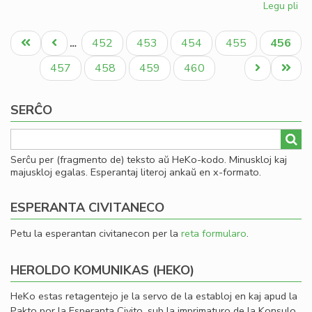
Legu pli
pri
So
Pagination
uni
Unua
Antaŭa
Paĝo
Paĝo
Paĝo
Paĝo
Aktual
452
453
454
455
456
…
pri
paĝo
paĝo
paĝo
mo
Paĝo
Paĝo
Paĝo
Paĝo
Next
Last
457
458
459
460
page
page
SERĈO
Serĉu per (fragmento de) teksto aŭ HeKo-kodo. Minuskloj kaj
majuskloj egalas. Esperantaj literoj ankaŭ en x-formato.
ESPERANTA CIVITANECO
Petu la esperantan civitanecon per la
reta formularo
.
HEROLDO KOMUNIKAS (HEKO)
HeKo estas retagentejo je la servo de la establoj en kaj apud la
Pakto por la Esperanta Civito, sub la imprimaturo de la Konsulo