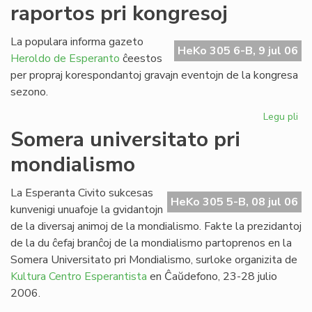
raportos pri kongresoj
de
SU
20
La populara informa gazeto
HeKo 305 6-B, 9 jul 06
Heroldo de Esperanto
ĉeestos
per propraj korespondantoj gravajn eventojn de la kongresa
sezono.
Legu pli
pri
He
Somera universitato pri
de
mondialismo
Es
ra
pri
La Esperanta Civito sukcesas
HeKo 305 5-B, 08 jul 06
ko
kunvenigi unuafoje la gvidantojn
de la diversaj animoj de la mondialismo. Fakte la prezidantoj
de la du ĉefaj branĉoj de la mondialismo partoprenos en la
Somera Universitato pri Mondialismo, surloke organizita de
Kultura Centro Esperantista
en Ĉaŭdefono, 23-28 julio
2006.