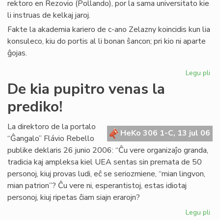
rektoro en Rezovio (Pollando), por la sama universitato kie
li instruas de kelkaj jaroj.
Fakte la akademia kariero de c-ano Zelazny koincidis kun lia
konsuleco, kiu do portis al li bonan ŝancon; pri kio ni aparte
ĝojas.
Legu pli
pri
La
De kia pupitro venas la
Ko
prediko!
far
uni
rek
La direktoro de la portalo
HeKo 306 1-C, 13 jul 06
“Ĝangalo” Flávio Rebello
publike deklaris 26 junio 2006: “Ĉu vere organizaĵo granda,
tradicia kaj ampleksa kiel UEA sentas sin premata de 50
personoj, kiuj provas ludi, eĉ se seriozmiene, “mian lingvon,
mian patrion”? Ĉu vere ni, esperantistoj, estas idiotaj
personoj, kiuj ripetas ĉiam siajn erarojn?
Legu pli
pri