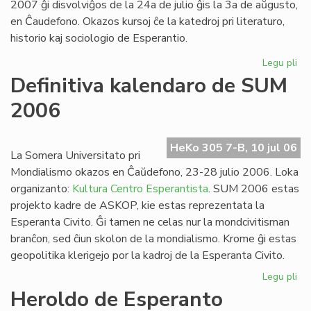
2007 ĝi disvolviĝos de la 24a de julio ĝis la 3a de aŭgusto,
en Ĉaudefono. Okazos kursoj ĉe la katedroj pri literaturo,
historio kaj sociologio de Esperantio.
Legu pli
pri
Es
Definitiva kalendaro de SUM
Fak
2006
20
inv
HeKo 305 7-B, 10 jul 06
La Somera Universitato pri
Mondialismo okazos en Ĉaŭdefono, 23-28 julio 2006. Loka
organizanto:
Kultura Centro Esperantista
. SUM 2006 estas
projekto kadre de ASKOP, kie estas reprezentata la
Esperanta Civito. Ĝi tamen ne celas nur la mondcivitisman
branĉon, sed ĉiun skolon de la mondialismo. Krome ĝi estas
geopolitika klerigejo por la kadroj de la Esperanta Civito.
Legu pli
pri
Def
Heroldo de Esperanto
ka