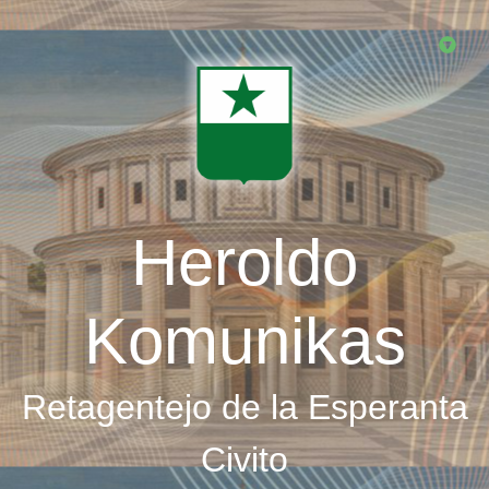
Skip
to
main
content
Heroldo
Komunikas
Retagentejo de la Esperanta
Civito