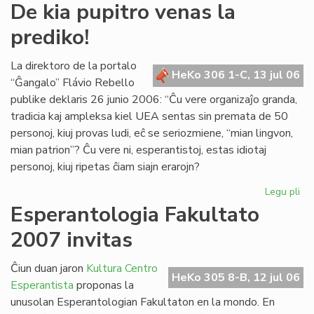
De
De kia pupitro venas la
kia
prediko!
pup
ve
la
La direktoro de la portalo
HeKo 306 1-C, 13 jul 06
pre
“Ĝangalo” Flávio Rebello
publike deklaris 26 junio 2006: “Ĉu vere organizaĵo granda,
tradicia kaj ampleksa kiel UEA sentas sin premata de 50
personoj, kiuj provas ludi, eĉ se seriozmiene, “mian lingvon,
mian patrion”? Ĉu vere ni, esperantistoj, estas idiotaj
personoj, kiuj ripetas ĉiam siajn erarojn?
Legu pli
pri
De
Esperantologia Fakultato
kia
2007 invitas
pup
ve
la
Ĉiun duan jaron
Kultura Centro
HeKo 305 8-B, 12 jul 06
pre
Esperantista
proponas la
unusolan Esperantologian Fakultaton en la mondo. En