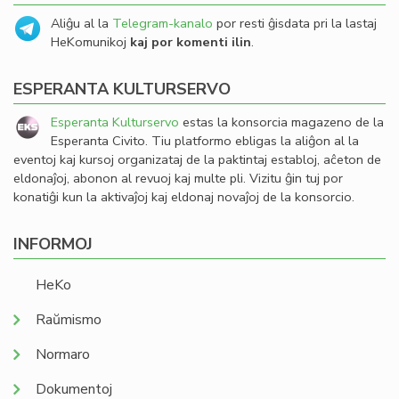
Aliĝu al la
Telegram-kanalo
por resti ĝisdata pri la lastaj
HeKomunikoj
kaj por komenti ilin
.
ESPERANTA KULTURSERVO
Esperanta Kulturservo
estas la konsorcia magazeno de la
Esperanta Civito. Tiu platformo ebligas la aliĝon al la
eventoj kaj kursoj organizataj de la paktintaj establoj, aĉeton de
eldonaĵoj, abonon al revuoj kaj multe pli. Vizitu ĝin tuj por
konatiĝi kun la aktivaĵoj kaj eldonaj novaĵoj de la konsorcio.
INFORMOJ
HeKo
Raŭmismo
Normaro
Dokumentoj