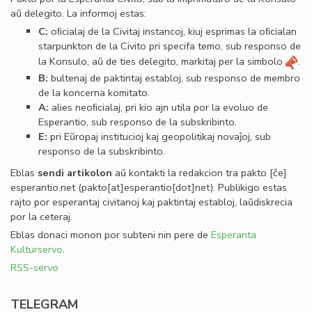
aŭ delegito. La informoj estas:
C:
oﬁcialaj de la Civitaj instancoj, kiuj esprimas la oﬁcialan
starpunkton de la Civito pri specifa temo, sub responso de
la Konsulo, aŭ de ties delegito, markitaj per la simbolo
.
B:
bultenaj de paktintaj establoj, sub responso de membro
de la koncerna komitato.
A:
alies neoﬁcialaj, pri kio ajn utila por la evoluo de
Esperantio, sub responso de la subskribinto.
E:
pri Eŭropaj institucioj kaj geopolitikaj novaĵoj, sub
responso de la subskribinto.
Eblas
sendi
artikolon
aŭ kontakti la redakcion tra
pakto
[ĉe]
esperantio
.
net
(pakto[at]esperantio[dot]net)
. Publikigo estas
rajto por esperantaj civitanoj kaj paktintaj establoj, laŭdiskrecia
por la ceteraj.
Eblas donaci monon por subteni nin pere de
Esperanta
Kulturservo
.
RSS-servo
TELEGRAM