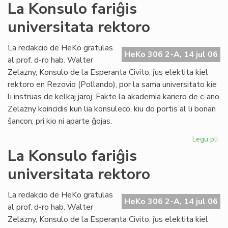
La
La Konsulo fariĝis
Civ
universitata rektoro
ba
en
ko
La redakcio de HeKo gratulas
HeKo 306 2-A, 14 jul 06
pri
al prof. d-ro hab. Walter
ev
Zelazny, Konsulo de la Esperanta Civito, ĵus elektita kiel
rektoro en Rezovio (Pollando), por la sama universitato kie
li instruas de kelkaj jaroj. Fakte la akademia kariero de c-ano
Zelazny koincidis kun lia konsuleco, kiu do portis al li bonan
ŝancon; pri kio ni aparte ĝojas.
Legu pli
pri
La
La Konsulo fariĝis
Ko
universitata rektoro
far
uni
rek
La redakcio de HeKo gratulas
HeKo 306 2-A, 14 jul 06
al prof. d-ro hab. Walter
Zelazny, Konsulo de la Esperanta Civito, ĵus elektita kiel