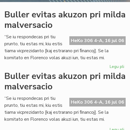
Buller evitas akuzon pri milda
malversacio
“Se iu respondecas pri tiu
HeKo 306 4-A, 16 jul 06
prunto, tiu estas mi, kiu estis
tiama vicprezidanto [kaj estrarano pri ﬁnancoj]. Se la
komitato en Florenco volas akuzi iun, tiu estas mi.
Legu pli
pri
Bul
Buller evitas akuzon pri milda
evi
malversacio
ak
pri
mi
“Se iu respondecas pri tiu
HeKo 306 4-A, 16 jul 06
ma
prunto, tiu estas mi, kiu estis
tiama vicprezidanto [kaj estrarano pri ﬁnancoj]. Se la
komitato en Florenco volas akuzi iun, tiu estas mi.
Legu pli
pri