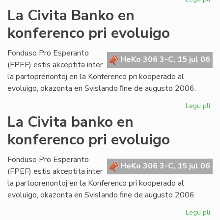
Bul
La Civita Banko en
evi
konferenco pri evoluigo
ak
pri
mi
Fonduso Pro Esperanto
HeKo 306 3-C, 15 jul 06
ma
(FPEF) estis akceptita inter
la partoprenontoj en la Konferenco pri kooperado al
evoluigo, okazonta en Svislando ﬁne de augusto 2006.
Legu pli
pri
La
La Civita banko en
Civ
konferenco pri evoluigo
Ba
en
ko
Fonduso Pro Esperanto
HeKo 306 3-C, 15 jul 06
pri
(FPEF) estis akceptita inter
ev
la partoprenontoj en la Konferenco pri kooperado al
evoluigo, okazonta en Svislando ﬁne de augusto 2006
Legu pli
pri