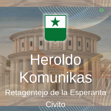
Skip
to
main
content
Heroldo
Komunikas
Retagentejo de la Esperanta
Civito