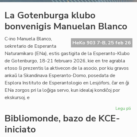
La Gotenburga klubo
bonvenigis Manuelan Blanco
C-ino Manuela Blanco,
HeKo 903 7-B, 25 feb 26
sekretario de Esperanta
Naturamikaro (ENa), estis gastigita de la Esperanto-Klubo
de Gotenburgo, 18-21 februaro 2026, kie en tre agrabla
etoso ŝi prezentis la aktivecon de la asocio, por kiu gravos
ankaŭ la Skandinava Esperanto-Domo, posedata de
Esplora Instituto de Esperantologio en Lesjöfors, ĉar en ĝi
ENa zorgos pri la loĝiga servo, kun idealaj kondiĉoj por
ekskursoj, e
Legu pli
pri
La
Bibliomonde, bazo de KCE-
Go
iniciato
kl
bo