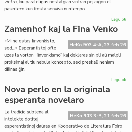
vintro
, kiu paraleligas nostalgian vintran pejzaĝon el
pasinteco kun frosta senviva nuntempo.
Legu pli
pri
Lit
Zamenhof kaj la Fina Venko
Foi
34
«Mi ne estas ﬁnvenkisto,
fru
HeKo 903 4-A, 23 feb 26
sed…» Esperantistoj ofte
ĉe
uzas la vorton “ﬁnvenkismo” kaj deklaras sin pli aŭ malpli
la
proksimaj al tiu nebula koncepto, sed preskaŭ neniam
pr
diﬁnas ĝin.
Legu pli
pri
Za
Nova perlo en la originala
kaj
esperanta novelaro
la
Fin
Ve
La tradicio subtena al
HeKo 903 3-B, 21 feb 26
intelekte dotitaj
esperantistinoj daŭras en Kooperativo de Literatura Foiro