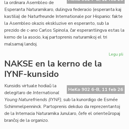
Kon
la ordinara Asembleo de
de
Esperanta Naturamikaro, dulingva federacio (esperanta kaj
Eŭ
kastilia) de Naturfreunde Internationale por Hispanio: fakte
la Asembleo okazis ekskluzive en esperanto, sub la
prezido de c-ano Carlos Spinola, ĉar esperantlingva estas la
kerno de la asocio, kaj partoprenis naturamikoj el tri
malsamaj landoj.
Legu pli
pri
Es
NAKSE en la kerno de la
Na
IYNF-kunsido
fi
gra
se
Kunsidis virtuale hodiaŭ la
HeKo 902 6-B, 11 feb 26
bo
delegitaro de
International
Young Naturefriends (IYNF)
, sub la kunordigo de Esmée
Schimmelpenninck. Partoprenis dekduo da reprezentantoj
de la Internacia Naturamika Junularo, ĉefe el orienteŭropaj
branĉoj de la organizo.