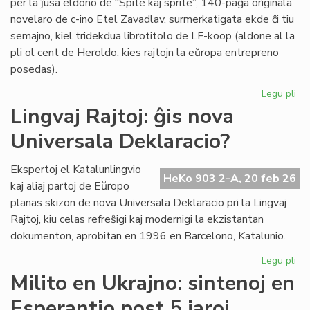
per la ĵusa eldono de “Spite kaj sprite”, 140-paĝa originala
novelaro de c-ino Etel Zavadlav, surmerkatigata ekde ĉi tiu
semajno, kiel tridekdua librotitolo de LF-koop (aldone al la
pli ol cent de Heroldo, kies rajtojn la eŭropa entrepreno
posedas).
Legu pli
pri
No
Lingvaj Rajtoj: ĝis nova
per
Universala Deklaracio?
en
la
ori
Ekspertoj el Katalunlingvio
HeKo 903 2-A, 20 feb 26
es
kaj aliaj partoj de Eŭropo
no
planas skizon de nova Universala Deklaracio pri la Lingvaj
Rajtoj, kiu celas refreŝigi kaj modernigi la ekzistantan
dokumenton, aprobitan en 1996 en Barcelono, Katalunio.
Legu pli
pri
Lin
Milito en Ukrajno: sintenoj en
Raj
Esperantio post 5 jaroj
ĝis