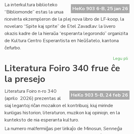
Ma
La interkultura biblioteko
HeKo 903 6-B, 25 jan 26
Bl
“Bibliomonde” estas la unua
ricevinta ekzempleron de la plej nova libro de LF-koop, la
novelaro “Spite kaj sprite” de Etel Zavadlav: la livero
okazis kadre de la hieraŭa “esperanta legorondo” organizita
de Kultura Centro Esperantista en Neŭŝatelo, kantona
ĉefurbo.
Legu pli
pri
Bi
Literatura Foiro 340 frue ĉe
ba
la presejo
de
KC
ini
Literatura Foiro n-ro 340
HeKo 903 5-B, 24 feb 26
(aprilo 2026) prezentas al
siaj legantoj riĉan mozaikon el kontribuoj, kiuj mirinde
kunligas historion, literaturon, muzikon kaj opiniojn, en la
kunteksto de nia esperanta kulturo.
La numero malfermiĝas per lirikaĵo de Minosun,
Senneĝa