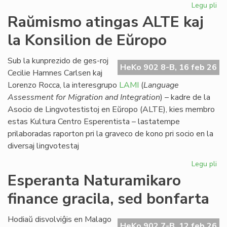
Legu pli
pri
Eki
Raŭmismo atingas ALTE kaj
su
la Konsilion de Eŭropo
la
du
EIE
Sub la kunprezido de ges-roj
HeKo 902 8-B, 16 feb 26
se
Cecilie Hamnes Carlsen kaj
pri
Lorenzo Rocca, la interesgrupo
LAMI
(
Language
lit
Assessment for Migration and Integration
) – kadre de la
Asocio de Lingvotestistoj en Eŭropo (ALTE), kies membro
estas Kultura Centro Esperentista – lastatempe
prilaboradas raporton pri la graveco de kono pri socio en la
diversaj lingvotestaj
Legu pli
pri
Ra
Esperanta Naturamikaro
at
finance gracila, sed bonfarta
AL
kaj
la
Hodiaŭ disvolviĝis en Malago
HeKo 902 7-B, 12 feb 26