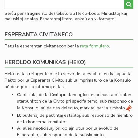
Serĉu per (fragmento de) teksto aŭ HeKo-kodo. Minuskloj kaj
majuskloj egalas. Esperantaj literoj ankaŭ en x-formato.
ESPERANTA CIVITANECO
Petu la esperantan civitanecon per la
reta formularo
.
HEROLDO KOMUNIKAS (HEKO)
HeKo estas retagentejo je la servo de la establoj en kaj apud la
Pakto por la Esperanta Civito, sub la imprimaturo de la Konsulo
aŭ delegito. La informoj estas:
C:
oﬁcialaj de la Civitaj instancoj, kiuj esprimas la oﬁcialan
starpunkton de la Civito pri specifa temo, sub responso de
la Konsulo, aŭ de ties delegito, markitaj per la simbolo
.
B:
bultenaj de paktintaj establoj, sub responso de membro
de la koncerna komitato.
A:
alies neoﬁcialaj, pri kio ajn utila por la evoluo de
Esperantio, sub responso de la subskribinto.