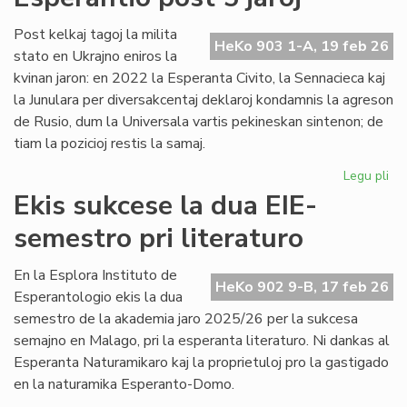
no
Un
Post kelkaj tagoj la milita
HeKo 903 1-A, 19 feb 26
De
stato en Ukrajno eniros la
kvinan jaron: en 2022 la Esperanta Civito, la Sennacieca kaj
la Junulara per diversakcentaj deklaroj kondamnis la agreson
de Rusio, dum la Universala vartis pekineskan sintenon; de
tiam la pozicioj restis la samaj.
Legu pli
pri
Mil
Ekis sukcese la dua EIE-
en
semestro pri literaturo
Ukr
sin
en
En la Esplora Instituto de
HeKo 902 9-B, 17 feb 26
Es
Esperantologio ekis la dua
po
semestro de la akademia jaro 2025/26 per la sukcesa
5
semajno en Malago, pri la esperanta literaturo. Ni dankas al
jar
Esperanta Naturamikaro kaj la proprietuloj pro la gastigado
en la naturamika Esperanto-Domo.