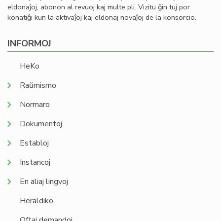
eldonaĵoj, abonon al revuoj kaj multe pli. Vizitu ĝin tuj por
konatiĝi kun la aktivaĵoj kaj eldonaj novaĵoj de la konsorcio.
INFORMOJ
HeKo
Raŭmismo
Normaro
Dokumentoj
Establoj
Instancoj
En aliaj lingvoj
Heraldiko
Oftaj demandoj