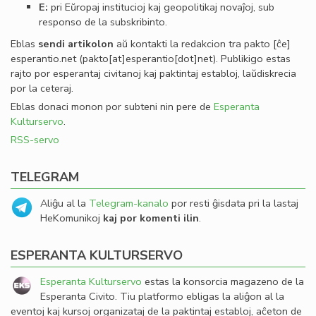
E:
pri Eŭropaj institucioj kaj geopolitikaj novaĵoj, sub
responso de la subskribinto.
Eblas
sendi
artikolon
aŭ kontakti la redakcion tra
pakto
[ĉe]
esperantio
.
net
(pakto[at]esperantio[dot]net)
. Publikigo estas
rajto por esperantaj civitanoj kaj paktintaj establoj, laŭdiskrecia
por la ceteraj.
Eblas donaci monon por subteni nin pere de
Esperanta
Kulturservo
.
RSS-servo
TELEGRAM
Aliĝu al la
Telegram-kanalo
por resti ĝisdata pri la lastaj
HeKomunikoj
kaj por komenti ilin
.
ESPERANTA KULTURSERVO
Esperanta Kulturservo
estas la konsorcia magazeno de la
Esperanta Civito. Tiu platformo ebligas la aliĝon al la
eventoj kaj kursoj organizataj de la paktintaj establoj, aĉeton de