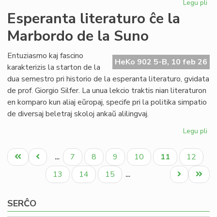
Legu pli
pri
NA
Esperanta literaturo ĉe la
en
Marbordo de la Suno
la
ke
de
Entuziasmo kaj fascino
HeKo 902 5-B, 10 feb 26
la
karakterizis la starton de la
IY
dua semestro pri historio de la esperanta literaturo, gvidata
ku
de prof. Giorgio Silfer. La unua lekcio traktis nian literaturon
en komparo kun aliaj eŭropaj, specife pri la politika simpatio
de diversaj beletraj skoloj ankaŭ alilingvaj.
Legu pli
pri
Es
Pagination
lit
Unua
Antaŭa
Paĝo
Paĝo
Paĝo
Paĝo
Aktuala
Paĝo
7
8
9
10
11
12
…
ĉe
paĝo
paĝo
paĝo
la
Paĝo
Paĝo
Paĝo
Next
Last
13
14
15
…
Ma
page
page
de
SERĈO
la
Su