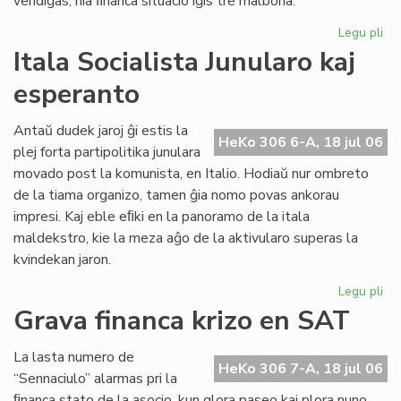
vendiĝas, nia ﬁnanca situacio iĝis tre malbona.
Legu pli
pri
Gr
Itala Socialista Junularo kaj
fi
esperanto
kri
en
Se
Antaŭ dudek jaroj ĝi estis la
HeKo 306 6-A, 18 jul 06
As
plej forta partipolitika junulara
Tu
movado post la komunista, en Italio. Hodiaŭ nur ombreto
de la tiama organizo, tamen ĝia nomo povas ankorau
impresi. Kaj eble eﬁki en la panoramo de la itala
maldekstro, kie la meza aĝo de la aktivularo superas la
kvindekan jaron.
Legu pli
pri
Ita
Grava financa krizo en SAT
Soc
Jun
La lasta numero de
kaj
HeKo 306 7-A, 18 jul 06
“Sennaciulo” alarmas pri la
es
ﬁnanca stato de la asocio, kun glora paseo kaj plora nuno,