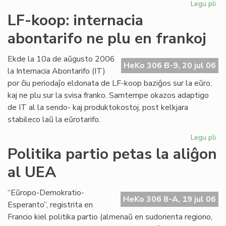
Legu pli
pri
Int
LF-koop: internacia
abo
abontarifo ne plu en frankoj
ne
plu
en
Ekde la 10a de aŭgusto 2006
HeKo 306 B-9, 20 jul 06
fra
la Internacia Abontarifo (IT)
por ĉiu periodaĵo eldonata de LF-koop baziĝos sur la eŭro,
kaj ne plu sur la svisa franko. Samtempe okazos adaptigo
de IT al la sendo- kaj produktokostoj, post kelkjara
stabileco laŭ la eŭrotarifo.
Legu pli
pri
LF-
Politika partio petas la aliĝon
ko
al UEA
int
abo
ne
“Eŭropo-Demokratio-
HeKo 306 8-A, 19 jul 06
plu
Esperanto”, registrita en
en
Francio kiel politika partio (almenaŭ en sudorienta regiono,
fra