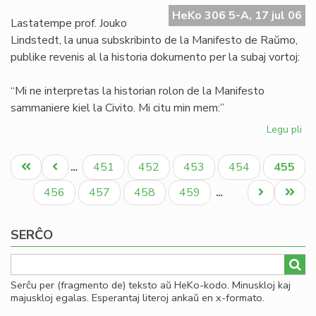
Ma
HeKo 306 5-A, 17 jul 06
de
Lastatempe prof. Jouko
Ra
Lindstedt, la unua subskribinto de la Manifesto de Raŭmo,
publike revenis al la historia dokumento per la subaj vortoj:
“Mi ne interpretas la historian rolon de la Manifesto
sammaniere kiel la Civito. Mi citu min mem:”
Legu pli
pri
La
Pagination
"er
Unua
Antaŭa
Paĝo
Paĝo
Paĝo
Paĝo
Aktual
451
452
453
454
455
…
en
paĝo
paĝo
paĝo
la
Paĝo
Paĝo
Paĝo
Paĝo
Next
Last
456
457
458
459
…
Ma
page
page
de
SERĈO
Ra
Serĉu per (fragmento de) teksto aŭ HeKo-kodo. Minuskloj kaj
majuskloj egalas. Esperantaj literoj ankaŭ en x-formato.