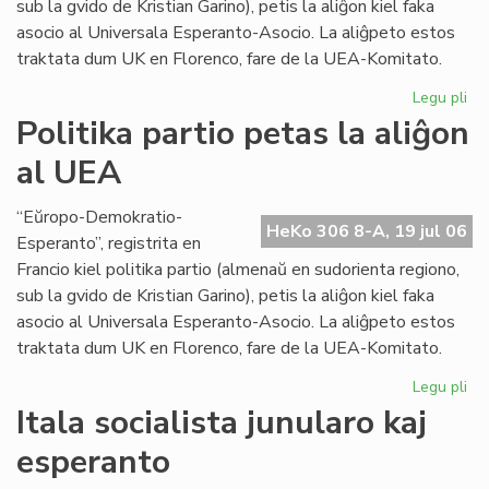
sub la gvido de Kristian Garino), petis la aliĝon kiel faka
asocio al Universala Esperanto-Asocio. La aliĝpeto estos
traktata dum UK en Florenco, fare de la UEA-Komitato.
Legu pli
pri
Pol
Politika partio petas la aliĝon
par
al UEA
pe
la
ali
“Eŭropo-Demokratio-
HeKo 306 8-A, 19 jul 06
al
Esperanto”, registrita en
UE
Francio kiel politika partio (almenaŭ en sudorienta regiono,
sub la gvido de Kristian Garino), petis la aliĝon kiel faka
asocio al Universala Esperanto-Asocio. La aliĝpeto estos
traktata dum UK en Florenco, fare de la UEA-Komitato.
Legu pli
pri
Pol
Itala socialista junularo kaj
par
esperanto
pe
la