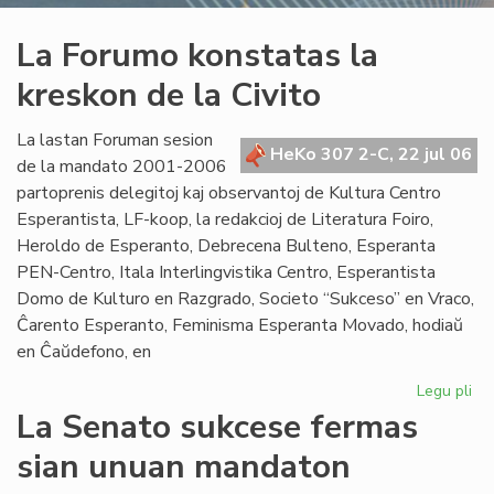
La Forumo konstatas la
kreskon de la Civito
La lastan Foruman sesion
HeKo 307 2-C, 22 jul 06
de la mandato 2001-2006
partoprenis delegitoj kaj observantoj de Kultura Centro
Esperantista, LF-koop, la redakcioj de Literatura Foiro,
Heroldo de Esperanto, Debrecena Bulteno, Esperanta
PEN-Centro, Itala Interlingvistika Centro, Esperantista
Domo de Kulturo en Razgrado, Societo “Sukceso” en Vraco,
Ĉarento Esperanto, Feminisma Esperanta Movado, hodiaŭ
en Ĉaŭdefono, en
Legu pli
pri
La
La Senato sukcese fermas
Fo
sian unuan mandaton
ko
la