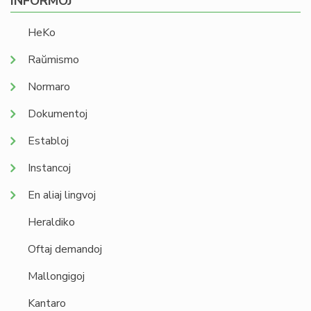
INFORMOJ
HeKo
Raŭmismo
Normaro
Dokumentoj
Establoj
Instancoj
En aliaj lingvoj
Heraldiko
Oftaj demandoj
Mallongigoj
Kantaro