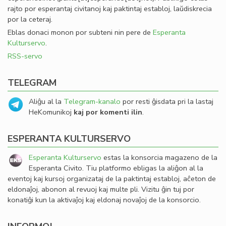
rajto por esperantaj civitanoj kaj paktintaj establoj, laŭdiskrecia
por la ceteraj.
Eblas donaci monon por subteni nin pere de
Esperanta
Kulturservo
.
RSS-servo
TELEGRAM
Aliĝu al la
Telegram-kanalo
por resti ĝisdata pri la lastaj
HeKomunikoj
kaj por komenti ilin
.
ESPERANTA KULTURSERVO
Esperanta Kulturservo
estas la konsorcia magazeno de la
Esperanta Civito. Tiu platformo ebligas la aliĝon al la
eventoj kaj kursoj organizataj de la paktintaj establoj, aĉeton de
eldonaĵoj, abonon al revuoj kaj multe pli. Vizitu ĝin tuj por
konatiĝi kun la aktivaĵoj kaj eldonaj novaĵoj de la konsorcio.