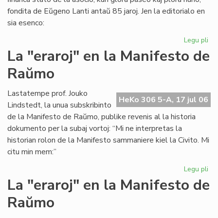
fondita de Eŭgeno Lanti antaŭ 85 jaroj. Jen la editorialo en
sia esenco:
Legu pli
pri
Gr
La "eraroj" en la Manifesto de
fi
Raŭmo
kri
en
SA
Lastatempe prof. Jouko
HeKo 306 5-A, 17 jul 06
Lindstedt, la unua subskribinto
de la Manifesto de Raŭmo, publike revenis al la historia
dokumento per la subaj vortoj: “Mi ne interpretas la
historian rolon de la Manifesto sammaniere kiel la Civito. Mi
citu min mem:”
Legu pli
pri
La
La "eraroj" en la Manifesto de
"er
Raŭmo
en
la