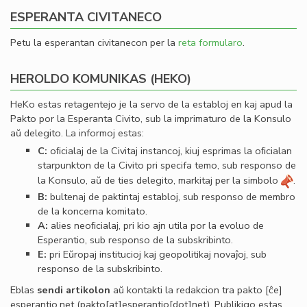
ESPERANTA CIVITANECO
Petu la esperantan civitanecon per la
reta formularo
.
HEROLDO KOMUNIKAS (HEKO)
HeKo estas retagentejo je la servo de la establoj en kaj apud la
Pakto por la Esperanta Civito, sub la imprimaturo de la Konsulo
aŭ delegito. La informoj estas:
C:
oﬁcialaj de la Civitaj instancoj, kiuj esprimas la oﬁcialan
starpunkton de la Civito pri specifa temo, sub responso de
la Konsulo, aŭ de ties delegito, markitaj per la simbolo
.
B:
bultenaj de paktintaj establoj, sub responso de membro
de la koncerna komitato.
A:
alies neoﬁcialaj, pri kio ajn utila por la evoluo de
Esperantio, sub responso de la subskribinto.
E:
pri Eŭropaj institucioj kaj geopolitikaj novaĵoj, sub
responso de la subskribinto.
Eblas
sendi
artikolon
aŭ kontakti la redakcion tra
pakto
[ĉe]
esperantio
.
net
(pakto[at]esperantio[dot]net)
. Publikigo estas