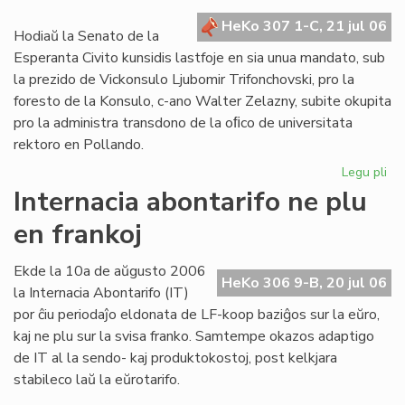
kr
HeKo 307 1-C, 21 jul 06
de
Hodiaŭ la Senato de la
la
Esperanta Civito kunsidis lastfoje en sia unua mandato, sub
Civ
la prezido de Vickonsulo Ljubomir Trifonchovski, pro la
foresto de la Konsulo, c-ano Walter Zelazny, subite okupita
pro la administra transdono de la oﬁco de universitata
rektoro en Pollando.
Legu pli
pri
La
Internacia abontarifo ne plu
Se
en frankoj
su
fe
sia
Ekde la 10a de aŭgusto 2006
HeKo 306 9-B, 20 jul 06
un
la Internacia Abontarifo (IT)
ma
por ĉiu periodaĵo eldonata de LF-koop baziĝos sur la eŭro,
kaj ne plu sur la svisa franko. Samtempe okazos adaptigo
de IT al la sendo- kaj produktokostoj, post kelkjara
stabileco laŭ la eŭrotarifo.