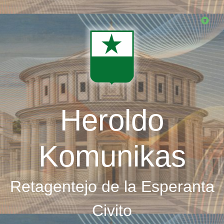
Skip
to
main
content
Heroldo
Komunikas
Retagentejo de la Esperanta
Civito