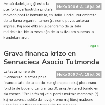
ali
Antaŭ dudek jaroj ĝi estis la
HeKo 306 6-A, 18 jul 06
al
plej forta partipolitika junulara
UE
movado post la komunista, en Italio. Hodiaŭ nur ombreto
de la tiama organizo, tamen ĝia nomo povas ankorau
impresi. Kaj eble eﬁki en la panoramo de la itala
maldekstro, kie la meza aĝo de la aktivularo superas la
kvindekan jaron.
Legu pli
pri
Ita
Grava financa krizo en
soc
Sennacieca Asocio Tutmonda
jun
kaj
es
La lasta numero de
HeKo 306 7-A, 18 jul 06
“Sennaciulo” alarmas pri la
ﬁnanca stato de la asocio, kun glora paseo kaj plora nuno,
fondita de Eugeno Lanti antau 85 jaroj. Jen la editorialo en
sia esenco: “Pro la faktoj ke ni perdis multajn membrojn (*)
kaj ne alvenas suﬁĉe da novaj, krome niaj libroj malbone