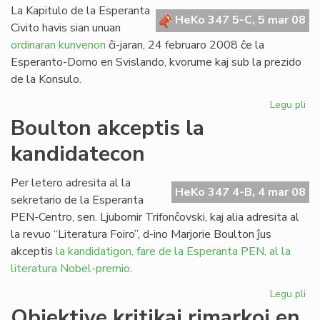
La Kapitulo de la Esperanta
HeKo 347 5-C, 5 mar 08
Civito havis sian unuan
ordinaran kunvenon
ĉi-jaran, 24 februaro 2008 ĉe la
Esperanto-Domo en Svislando, kvorume kaj sub la prezido
de la Konsulo.
Legu pli
pri
Un
Boulton akceptis la
ku
kandidatecon
de
la
Kap
Per letero adresita al la
HeKo 347 4-B, 4 mar 08
en
sekretario de la Esperanta
20
PEN-Centro, sen. Ljubomir Trifonĉovski, kaj alia adresita al
la revuo “Literatura Foiro”, d-ino Marjorie Boulton ĵus
akceptis
la kandidatigon, fare de la Esperanta PEN, al la
literatura Nobel-premio
.
Legu pli
pri
Bo
Objektive kritikaj rimarkoj en