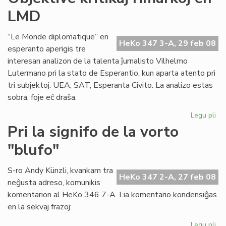
akc
LMD
la
ka
“Le Monde diplomatique” en
HeKo 347 3-A, 29 feb 08
esperanto aperigis tre
interesan analizon de la talenta ĵurnalisto Vilhelmo
Lutermano pri la stato de Esperantio, kun aparta atento pri
tri subjektoj: UEA, SAT, Esperanta Civito. La analizo estas
sobra, foje eĉ draŝa.
Legu pli
pri
Obj
Pri la signifo de la vorto
kri
"blufo"
rim
en
LM
S-ro Andy Künzli, kvankam tra
HeKo 347 2-A, 27 feb 08
neĝusta adreso, komunikis
komentarion al HeKo 346 7-A. Lia komentario kondensiĝas
en la sekvaj frazoj:
Legu pli
pri