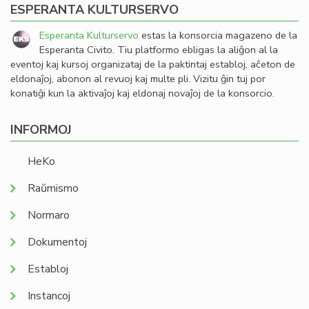
ESPERANTA KULTURSERVO
Esperanta Kulturservo
estas la konsorcia magazeno de la
Esperanta Civito. Tiu platformo ebligas la aliĝon al la
eventoj kaj kursoj organizataj de la paktintaj establoj, aĉeton de
eldonaĵoj, abonon al revuoj kaj multe pli. Vizitu ĝin tuj por
konatiĝi kun la aktivaĵoj kaj eldonaj novaĵoj de la konsorcio.
INFORMOJ
HeKo
Raŭmismo
Normaro
Dokumentoj
Establoj
Instancoj