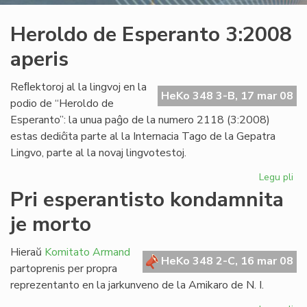
Heroldo de Esperanto 3:2008
aperis
Reﬂektoroj al la lingvoj en la
HeKo 348 3-B, 17 mar 08
podio de “Heroldo de
Esperanto”: la unua paĝo de la numero 2118 (3:2008)
estas dediĉita parte al la Internacia Tago de la Gepatra
Lingvo, parte al la novaj lingvotestoj.
Legu pli
pri
He
Pri esperantisto kondamnita
de
je morto
Es
3:
ape
Hieraŭ
Komitato Armand
HeKo 348 2-C, 16 mar 08
partoprenis per propra
reprezentanto en la jarkunveno de la Amikaro de N. I.