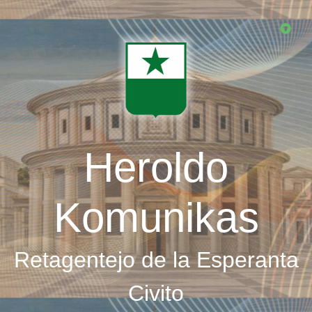
Skip
to
main
content
Heroldo
Komunikas
Retagentejo de la Esperanta
Civito