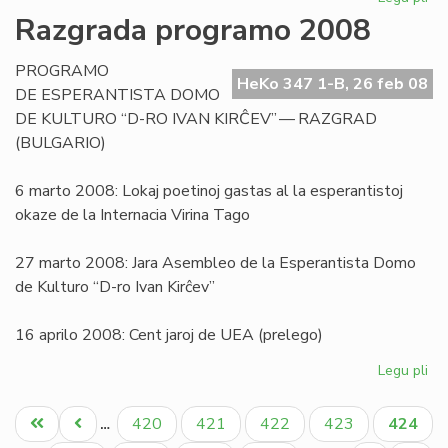
Pri
Razgrada programo 2008
la
sig
PROGRAMO
de
HeKo 347 1-B, 26 feb 08
DE ESPERANTISTA DOMO
la
DE KULTURO “D-RO IVAN KIRĈEV” — RAZGRAD
vor
(BULGARIO)
"bl
6 marto 2008: Lokaj poetinoj gastas al la esperantistoj
okaze de la Internacia Virina Tago
27 marto 2008: Jara Asembleo de la Esperantista Domo
de Kulturo “D-ro Ivan Kirĉev”
16 aprilo 2008: Cent jaroj de UEA (prelego)
Legu pli
pri
Ra
Pagination
pr
Unua
Antaŭa
Paĝo
Paĝo
Paĝo
Paĝo
Aktual
420
421
422
423
424
…
20
paĝo
paĝo
paĝo