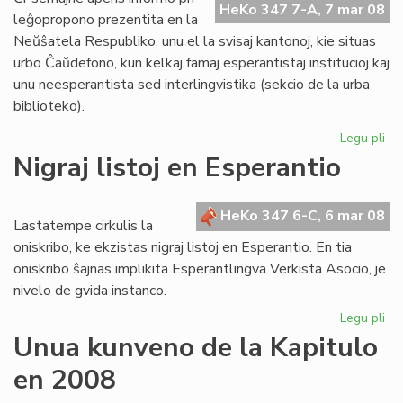
HeKo 347 7-A, 7 mar 08
Ta
leĝopropono prezentita en la
Neŭŝatela Respubliko, unu el la svisaj kantonoj, kie situas
urbo Ĉaŭdefono, kun kelkaj famaj esperantistaj institucioj kaj
unu neesperantista sed interlingvistika (sekcio de la urba
biblioteko).
Legu pli
pri
Bl
Nigraj listoj en Esperantio
mi
el
Sv
HeKo 347 6-C, 6 mar 08
Lastatempe cirkulis la
oniskribo, ke ekzistas nigraj listoj en Esperantio. En tia
oniskribo ŝajnas implikita Esperantlingva Verkista Asocio, je
nivelo de gvida instanco.
Legu pli
pri
Nig
Unua kunveno de la Kapitulo
list
en 2008
en
Es