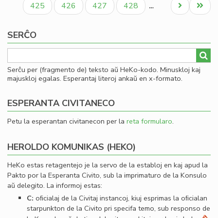
Paĝo
Paĝo
Paĝo
Paĝo
Next
Last
425
426
427
428
…
page
page
SERĈO
Serĉu per (fragmento de) teksto aŭ HeKo-kodo. Minuskloj kaj
majuskloj egalas. Esperantaj literoj ankaŭ en x-formato.
ESPERANTA CIVITANECO
Petu la esperantan civitanecon per la
reta formularo
.
HEROLDO KOMUNIKAS (HEKO)
HeKo estas retagentejo je la servo de la establoj en kaj apud la
Pakto por la Esperanta Civito, sub la imprimaturo de la Konsulo
aŭ delegito. La informoj estas:
C:
oﬁcialaj de la Civitaj instancoj, kiuj esprimas la oﬁcialan
starpunkton de la Civito pri specifa temo, sub responso de