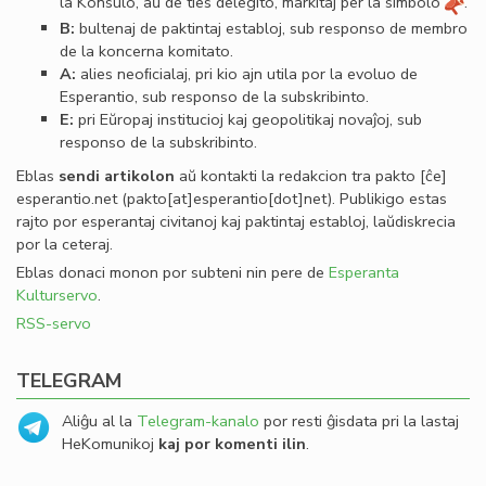
la Konsulo, aŭ de ties delegito, markitaj per la simbolo
.
B:
bultenaj de paktintaj establoj, sub responso de membro
de la koncerna komitato.
A:
alies neoﬁcialaj, pri kio ajn utila por la evoluo de
Esperantio, sub responso de la subskribinto.
E:
pri Eŭropaj institucioj kaj geopolitikaj novaĵoj, sub
responso de la subskribinto.
Eblas
sendi
artikolon
aŭ kontakti la redakcion tra
pakto
[ĉe]
esperantio
.
net
(pakto[at]esperantio[dot]net)
. Publikigo estas
rajto por esperantaj civitanoj kaj paktintaj establoj, laŭdiskrecia
por la ceteraj.
Eblas donaci monon por subteni nin pere de
Esperanta
Kulturservo
.
RSS-servo
TELEGRAM
Aliĝu al la
Telegram-kanalo
por resti ĝisdata pri la lastaj
HeKomunikoj
kaj por komenti ilin
.