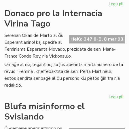
Legu pli
pri
Inf
Donaco pro la Internacia
el
Virina Tago
PE
Int
Serenan Okan de Marto al ĉiu
HeKo 347 8-B, 8 mar 08
Esperantianino! kaj specife al
Feminisma Esperanta Movado, prezidata de sen. Marie-
France Conde Rey, nia Vickonsulo.
Omaĝe al niaj legantinoj, la ĵus aperinta marta numero de la
revuo “Femina”, chefredaktita de sen. Perla Martinelli,
estos sendita senpage al ĉiu persono kiu petos ĝin tra nia
redakcio.
Legu pli
pri
Do
Blufa misinformo el
pr
Svislando
la
Int
Vir
Ĉi-semajne aperis informo pri