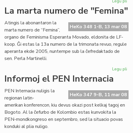
Legu pli
pri
Pri
La marta numero de "Femina"
esp
ko
Atingis la abonantaron la
je
HeKo 348 1-B, 13 mar 08
marta numero de “Femina”,
mo
organo de Feminisma Esperanta Movado, eldonita de LF-
koop. Ĝi estas la 13a numero de la trimonata revuo, regule
aperanta ekde 2005, nuntempe sub la ĉefredaktado de
sen. Perla Martinelli.
Legu pli
pri
La
Informoj el PEN Internacia
ma
nu
PEN Internacia nuligis la
de
HeKo 347 9-B, 11 mar 08
regionan latin-
"F
amerikan konferencon, kiu devus okazi post kelkaj tagoj en
Bogoto. Al la ĉefurbo de Kolombio estas kunvokita la
PEN-mondkongreso en septembro, sed la situacio povas
konduki al plia nuligo.