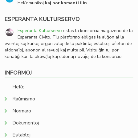
HeKomunikoj
kaj por komenti ilin
.
ESPERANTA KULTURSERVO
Esperanta Kulturservo
estas la konsorcia magazeno de la
Esperanta Civito. Tiu platformo ebligas la aliĝon al la
eventoj kaj kursoj organizataj de la paktintaj establoj, aĉeton de
eldonaĵoj, abonon al revuoj kaj multe pli. Vizitu ĝin tuj por
konatiĝi kun la aktivaĵoj kaj eldonaj novaĵoj de la konsorcio.
INFORMOJ
HeKo
Raŭmismo
Normaro
Dokumentoj
Establoj