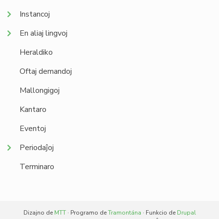
Instancoj
En aliaj lingvoj
Heraldiko
Oftaj demandoj
Mallongigoj
Kantaro
Eventoj
Periodaĵoj
Terminaro
Dizajno de
MTT
· Programo de
Tramontána
· Funkcio de
Drupal