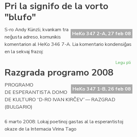
Obj
Pri la signifo de la vorto
kri
"blufo"
rim
en
LM
S-ro Andy Künzli, kvankam tra
HeKo 347 2-A, 27 feb 08
neĝusta adreso, komunikis
komentarion al HeKo 346 7-A. Lia komentario kondensiĝas
en la sekvaj frazoj:
Legu pli
pri
Pri
Razgrada programo 2008
la
sig
PROGRAMO
de
HeKo 347 1-B, 26 feb 08
DE ESPERANTISTA DOMO
la
DE KULTURO “D-RO IVAN KIRĈEV” — RAZGRAD
vor
(BULGARIO)
"bl
6 marto 2008: Lokaj poetinoj gastas al la esperantistoj
okaze de la Internacia Virina Tago