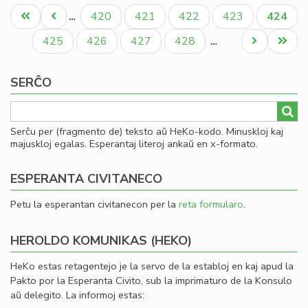
Pagination
po
Unua
Antaŭa
Paĝo
Paĝo
Paĝo
Paĝo
Aktual
420
421
422
423
424
…
li
paĝo
paĝo
paĝo
Paĝo
Paĝo
Paĝo
Paĝo
Next
Last
425
426
427
428
…
page
page
SERĈO
Serĉu per (fragmento de) teksto aŭ HeKo-kodo. Minuskloj kaj
majuskloj egalas. Esperantaj literoj ankaŭ en x-formato.
ESPERANTA CIVITANECO
Petu la esperantan civitanecon per la
reta formularo
.
HEROLDO KOMUNIKAS (HEKO)
HeKo estas retagentejo je la servo de la establoj en kaj apud la
Pakto por la Esperanta Civito, sub la imprimaturo de la Konsulo
aŭ delegito. La informoj estas: