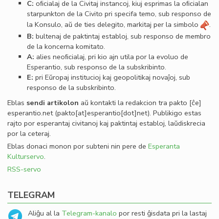
C:
oﬁcialaj de la Civitaj instancoj, kiuj esprimas la oﬁcialan
starpunkton de la Civito pri specifa temo, sub responso de
la Konsulo, aŭ de ties delegito, markitaj per la simbolo
.
B:
bultenaj de paktintaj establoj, sub responso de membro
de la koncerna komitato.
A:
alies neoﬁcialaj, pri kio ajn utila por la evoluo de
Esperantio, sub responso de la subskribinto.
E:
pri Eŭropaj institucioj kaj geopolitikaj novaĵoj, sub
responso de la subskribinto.
Eblas
sendi
artikolon
aŭ kontakti la redakcion tra
pakto
[ĉe]
esperantio
.
net
(pakto[at]esperantio[dot]net)
. Publikigo estas
rajto por esperantaj civitanoj kaj paktintaj establoj, laŭdiskrecia
por la ceteraj.
Eblas donaci monon por subteni nin pere de
Esperanta
Kulturservo
.
RSS-servo
TELEGRAM
Aliĝu al la
Telegram-kanalo
por resti ĝisdata pri la lastaj