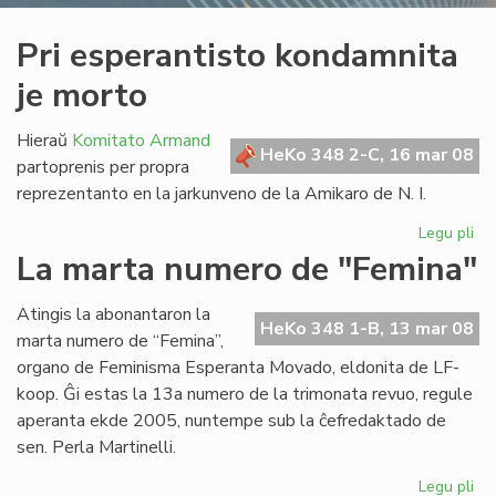
Pri esperantisto kondamnita
je morto
Hieraŭ
Komitato Armand
HeKo 348 2-C, 16 mar 08
partoprenis per propra
reprezentanto en la jarkunveno de la Amikaro de N. I.
Legu pli
pri
Pri
La marta numero de "Femina"
esp
ko
Atingis la abonantaron la
je
HeKo 348 1-B, 13 mar 08
marta numero de “Femina”,
mo
organo de Feminisma Esperanta Movado, eldonita de LF-
koop. Ĝi estas la 13a numero de la trimonata revuo, regule
aperanta ekde 2005, nuntempe sub la ĉefredaktado de
sen. Perla Martinelli.
Legu pli
pri