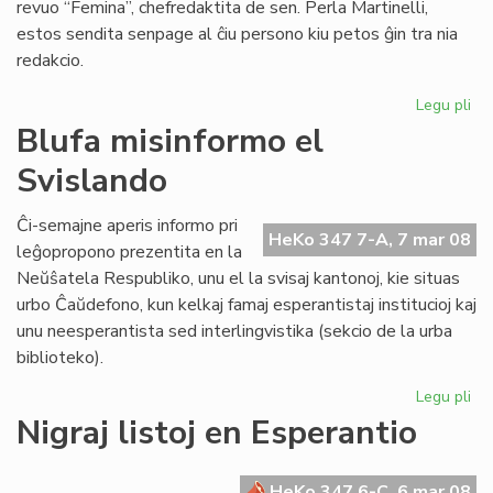
revuo “Femina”, chefredaktita de sen. Perla Martinelli,
estos sendita senpage al ĉiu persono kiu petos ĝin tra nia
redakcio.
Legu pli
pri
Do
Blufa misinformo el
pr
Svislando
la
Int
Vir
Ĉi-semajne aperis informo pri
HeKo 347 7-A, 7 mar 08
Ta
leĝopropono prezentita en la
Neŭŝatela Respubliko, unu el la svisaj kantonoj, kie situas
urbo Ĉaŭdefono, kun kelkaj famaj esperantistaj institucioj kaj
unu neesperantista sed interlingvistika (sekcio de la urba
biblioteko).
Legu pli
pri
Bl
Nigraj listoj en Esperantio
mi
el
Sv
HeKo 347 6-C, 6 mar 08