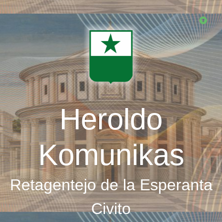
Skip
to
main
content
Heroldo
Komunikas
Retagentejo de la Esperanta
Civito