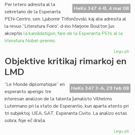
Kap
Per letero adresita al la
HeKo 347 4-B, 4 mar 08
en
sekretario de la Esperanta
20
PEN-Centro, sen. Ljubomir Trifonĉovski, kaj alia adresita al
la revuo “Literatura Foiro”, d-ino Marjorie Boulton ĵus
akceptis
la kandidatigon, fare de la Esperanta PEN, al la
literatura Nobel-premio
.
Legu pli
pri
Bo
Objektive kritikaj rimarkoj en
akc
LMD
la
ka
“Le Monde diplomatique” en
HeKo 347 3-A, 29 feb 08
esperanto aperigis tre
interesan analizon de la talenta ĵurnalisto Vilhelmo
Lutermano pri la stato de Esperantio, kun aparta atento pri
tri subjektoj: UEA, SAT, Esperanta Civito. La analizo estas
sobra, foje eĉ draŝa.
Legu pli
pri