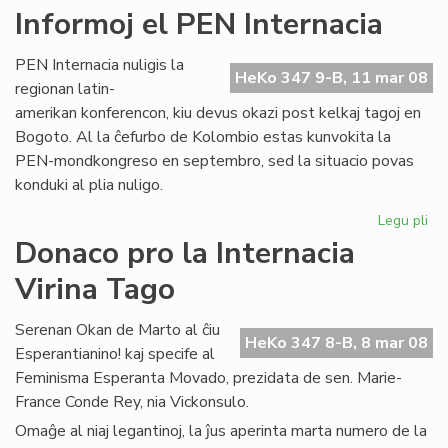
La
Informoj el PEN Internacia
ma
nu
PEN Internacia nuligis la
de
HeKo 347 9-B, 11 mar 08
regionan latin-
"F
amerikan konferencon, kiu devus okazi post kelkaj tagoj en
Bogoto. Al la ĉefurbo de Kolombio estas kunvokita la
PEN-mondkongreso en septembro, sed la situacio povas
konduki al plia nuligo.
Legu pli
pri
Inf
Donaco pro la Internacia
el
Virina Tago
PE
Int
Serenan Okan de Marto al ĉiu
HeKo 347 8-B, 8 mar 08
Esperantianino! kaj specife al
Feminisma Esperanta Movado, prezidata de sen. Marie-
France Conde Rey, nia Vickonsulo.
Omaĝe al niaj legantinoj, la ĵus aperinta marta numero de la