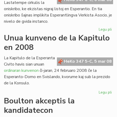
Lastatempe cirkulis la
oniskribo, ke ekzistas nigraj listoj en Esperantio. En tia
oniskribo ŝajnas implikita Esperantlingva Verkista Asocio, je
nivelo de gvida instanco.
Legu pli
pri
Nig
Unua kunveno de la Kapitulo
list
en 2008
en
Es
La Kapitulo de la Esperanta
HeKo 347 5-C, 5 mar 08
Civito havis sian unuan
ordinaran kunvenon
ĉi-jaran, 24 februaro 2008 ĉe la
Esperanto-Domo en Svislando, kvorume kaj sub la prezido
de la Konsulo.
Legu pli
pri
Un
Boulton akceptis la
ku
kandidatecon
de
la