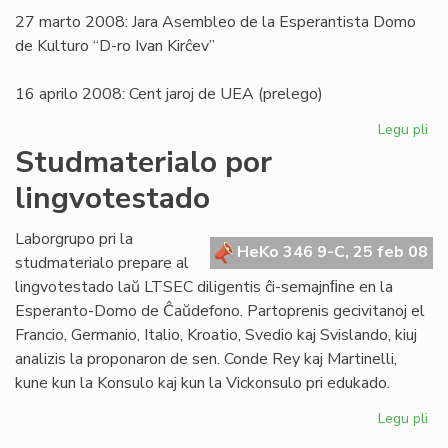
27 marto 2008: Jara Asembleo de la Esperantista Domo
de Kulturo “D-ro Ivan Kirĉev”
16 aprilo 2008: Cent jaroj de UEA (prelego)
Legu pli
pri
Ra
Studmaterialo por
pr
lingvotestado
20
Laborgrupo pri la
HeKo 346 9-C, 25 feb 08
studmaterialo prepare al
lingvotestado laŭ LTSEC diligentis ĉi-semajnﬁne en la
Esperanto-Domo de Ĉaŭdefono. Partoprenis gecivitanoj el
Francio, Germanio, Italio, Kroatio, Svedio kaj Svislando, kiuj
analizis la proponaron de sen. Conde Rey kaj Martinelli,
kune kun la Konsulo kaj kun la Vickonsulo pri edukado.
Legu pli
pri
St