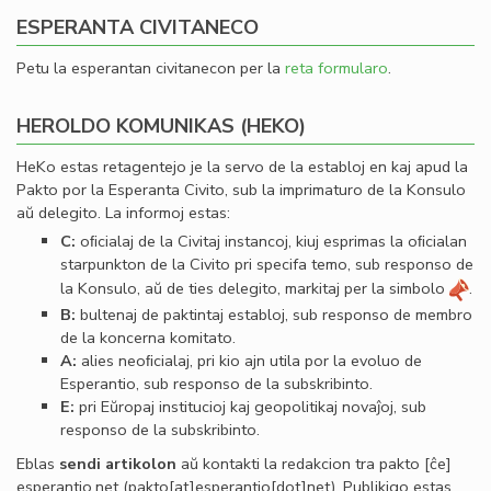
ESPERANTA CIVITANECO
Petu la esperantan civitanecon per la
reta formularo
.
HEROLDO KOMUNIKAS (HEKO)
HeKo estas retagentejo je la servo de la establoj en kaj apud la
Pakto por la Esperanta Civito, sub la imprimaturo de la Konsulo
aŭ delegito. La informoj estas:
C:
oﬁcialaj de la Civitaj instancoj, kiuj esprimas la oﬁcialan
starpunkton de la Civito pri specifa temo, sub responso de
la Konsulo, aŭ de ties delegito, markitaj per la simbolo
.
B:
bultenaj de paktintaj establoj, sub responso de membro
de la koncerna komitato.
A:
alies neoﬁcialaj, pri kio ajn utila por la evoluo de
Esperantio, sub responso de la subskribinto.
E:
pri Eŭropaj institucioj kaj geopolitikaj novaĵoj, sub
responso de la subskribinto.
Eblas
sendi
artikolon
aŭ kontakti la redakcion tra
pakto
[ĉe]
esperantio
.
net
(pakto[at]esperantio[dot]net)
. Publikigo estas