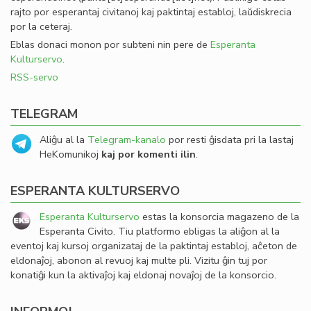
rajto por esperantaj civitanoj kaj paktintaj establoj, laŭdiskrecia
por la ceteraj.
Eblas donaci monon por subteni nin pere de
Esperanta
Kulturservo
.
RSS-servo
TELEGRAM
Aliĝu al la
Telegram-kanalo
por resti ĝisdata pri la lastaj
HeKomunikoj
kaj por komenti ilin
.
ESPERANTA KULTURSERVO
Esperanta Kulturservo
estas la konsorcia magazeno de la
Esperanta Civito. Tiu platformo ebligas la aliĝon al la
eventoj kaj kursoj organizataj de la paktintaj establoj, aĉeton de
eldonaĵoj, abonon al revuoj kaj multe pli. Vizitu ĝin tuj por
konatiĝi kun la aktivaĵoj kaj eldonaj novaĵoj de la konsorcio.