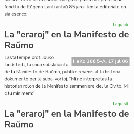
fondita de Eŭgeno Lanti antaŭ 85 jaroj. Jen la editorialo en
sia esenco:
Legu pli
pri
Gr
La "eraroj" en la Manifesto de
fi
Raŭmo
kri
en
SA
Lastatempe prof. Jouko
HeKo 306 5-A, 17 jul 06
Lindstedt, la unua subskribinto
de la Manifesto de Raŭmo, publike revenis al la historia
dokumento per la subaj vortoj: “Mi ne interpretas la
historian rolon de la Manifesto sammaniere kiel la Civito. Mi
citu min mem:”
Legu pli
pri
La
La "eraroj" en la Manifesto de
"er
Raŭmo
en
la