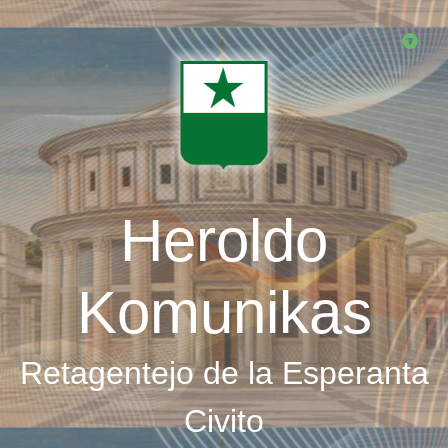
Skip
to
main
content
Heroldo
Komunikas
Retagentejo de la Esperanta
Civito