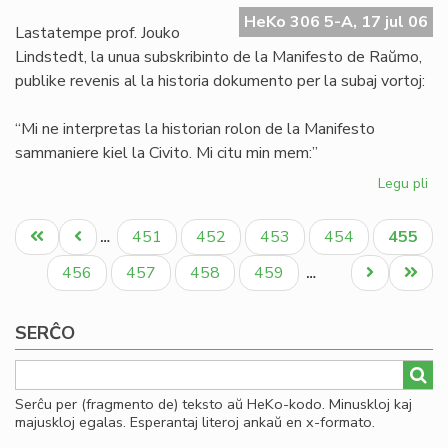
Ma
HeKo 306 5-A, 17 jul 06
de
Lastatempe prof. Jouko
Ra
Lindstedt, la unua subskribinto de la Manifesto de Raŭmo,
publike revenis al la historia dokumento per la subaj vortoj:
“Mi ne interpretas la historian rolon de la Manifesto
sammaniere kiel la Civito. Mi citu min mem:”
Legu pli
pri
La
Pagination
"er
Unua
Antaŭa
Paĝo
Paĝo
Paĝo
Paĝo
Aktual
451
452
453
454
455
…
en
paĝo
paĝo
paĝo
la
Paĝo
Paĝo
Paĝo
Paĝo
Next
Last
456
457
458
459
…
Ma
page
page
de
SERĈO
Ra
Serĉu per (fragmento de) teksto aŭ HeKo-kodo. Minuskloj kaj
majuskloj egalas. Esperantaj literoj ankaŭ en x-formato.