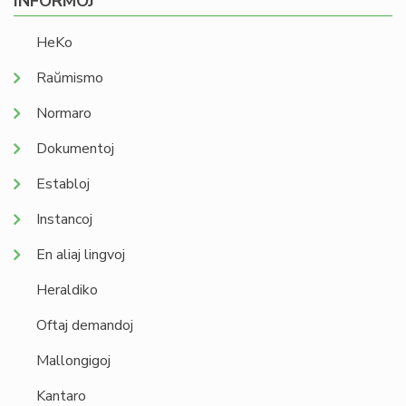
INFORMOJ
HeKo
Raŭmismo
Normaro
Dokumentoj
Establoj
Instancoj
En aliaj lingvoj
Heraldiko
Oftaj demandoj
Mallongigoj
Kantaro