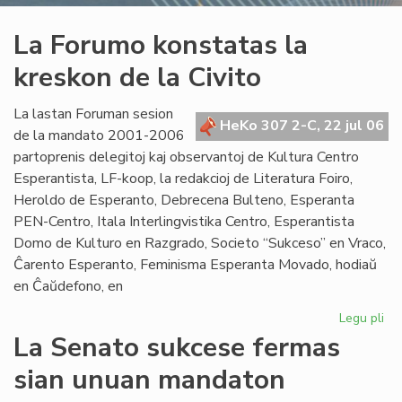
La Forumo konstatas la
kreskon de la Civito
La lastan Foruman sesion
HeKo 307 2-C, 22 jul 06
de la mandato 2001-2006
partoprenis delegitoj kaj observantoj de Kultura Centro
Esperantista, LF-koop, la redakcioj de Literatura Foiro,
Heroldo de Esperanto, Debrecena Bulteno, Esperanta
PEN-Centro, Itala Interlingvistika Centro, Esperantista
Domo de Kulturo en Razgrado, Societo “Sukceso” en Vraco,
Ĉarento Esperanto, Feminisma Esperanta Movado, hodiaŭ
en Ĉaŭdefono, en
Legu pli
pri
La
La Senato sukcese fermas
Fo
sian unuan mandaton
ko
la