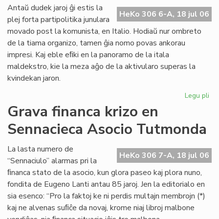
ali
Antaŭ dudek jaroj ĝi estis la
HeKo 306 6-A, 18 jul 06
al
plej forta partipolitika junulara
UE
movado post la komunista, en Italio. Hodiaŭ nur ombreto
de la tiama organizo, tamen ĝia nomo povas ankorau
impresi. Kaj eble eﬁki en la panoramo de la itala
maldekstro, kie la meza aĝo de la aktivularo superas la
kvindekan jaron.
Legu pli
pri
Ita
Grava financa krizo en
soc
Sennacieca Asocio Tutmonda
jun
kaj
es
La lasta numero de
HeKo 306 7-A, 18 jul 06
“Sennaciulo” alarmas pri la
ﬁnanca stato de la asocio, kun glora paseo kaj plora nuno,
fondita de Eugeno Lanti antau 85 jaroj. Jen la editorialo en
sia esenco: “Pro la faktoj ke ni perdis multajn membrojn (*)
kaj ne alvenas suﬁĉe da novaj, krome niaj libroj malbone