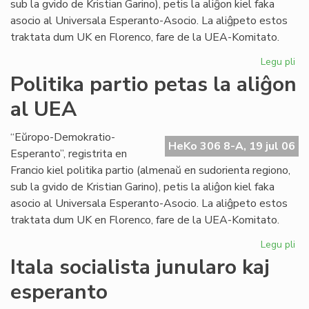
sub la gvido de Kristian Garino), petis la aliĝon kiel faka
asocio al Universala Esperanto-Asocio. La aliĝpeto estos
traktata dum UK en Florenco, fare de la UEA-Komitato.
Legu pli
pri
Pol
Politika partio petas la aliĝon
par
al UEA
pe
la
ali
“Eŭropo-Demokratio-
HeKo 306 8-A, 19 jul 06
al
Esperanto”, registrita en
UE
Francio kiel politika partio (almenaŭ en sudorienta regiono,
sub la gvido de Kristian Garino), petis la aliĝon kiel faka
asocio al Universala Esperanto-Asocio. La aliĝpeto estos
traktata dum UK en Florenco, fare de la UEA-Komitato.
Legu pli
pri
Pol
Itala socialista junularo kaj
par
esperanto
pe
la