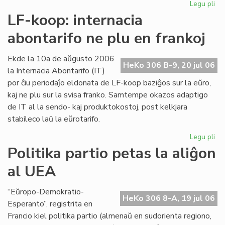
Legu pli
pri
Int
LF-koop: internacia
abo
abontarifo ne plu en frankoj
ne
plu
en
Ekde la 10a de aŭgusto 2006
HeKo 306 B-9, 20 jul 06
fra
la Internacia Abontarifo (IT)
por ĉiu periodaĵo eldonata de LF-koop baziĝos sur la eŭro,
kaj ne plu sur la svisa franko. Samtempe okazos adaptigo
de IT al la sendo- kaj produktokostoj, post kelkjara
stabileco laŭ la eŭrotarifo.
Legu pli
pri
LF-
Politika partio petas la aliĝon
ko
al UEA
int
abo
ne
“Eŭropo-Demokratio-
HeKo 306 8-A, 19 jul 06
plu
Esperanto”, registrita en
en
Francio kiel politika partio (almenaŭ en sudorienta regiono,
fra