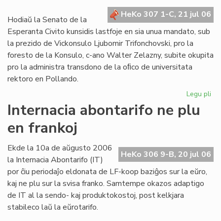
kr
HeKo 307 1-C, 21 jul 06
de
Hodiaŭ la Senato de la
la
Esperanta Civito kunsidis lastfoje en sia unua mandato, sub
Civ
la prezido de Vickonsulo Ljubomir Trifonchovski, pro la
foresto de la Konsulo, c-ano Walter Zelazny, subite okupita
pro la administra transdono de la oﬁco de universitata
rektoro en Pollando.
Legu pli
pri
La
Internacia abontarifo ne plu
Se
en frankoj
su
fe
sia
Ekde la 10a de aŭgusto 2006
HeKo 306 9-B, 20 jul 06
un
la Internacia Abontarifo (IT)
ma
por ĉiu periodaĵo eldonata de LF-koop baziĝos sur la eŭro,
kaj ne plu sur la svisa franko. Samtempe okazos adaptigo
de IT al la sendo- kaj produktokostoj, post kelkjara
stabileco laŭ la eŭrotarifo.