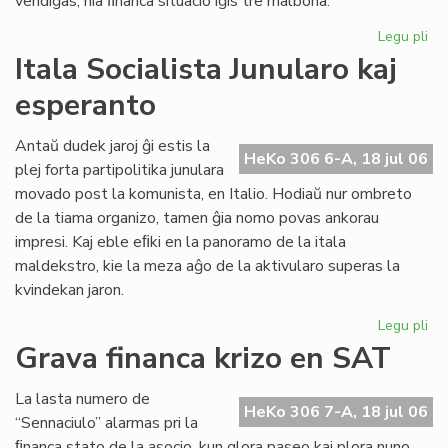
vendiĝas, nia ﬁnanca situacio iĝis tre malbona.
Legu pli
pri
Gr
Itala Socialista Junularo kaj
fi
esperanto
kri
en
Se
Antaŭ dudek jaroj ĝi estis la
HeKo 306 6-A, 18 jul 06
As
plej forta partipolitika junulara
Tu
movado post la komunista, en Italio. Hodiaŭ nur ombreto
de la tiama organizo, tamen ĝia nomo povas ankorau
impresi. Kaj eble eﬁki en la panoramo de la itala
maldekstro, kie la meza aĝo de la aktivularo superas la
kvindekan jaron.
Legu pli
pri
Ita
Grava financa krizo en SAT
Soc
Jun
La lasta numero de
kaj
HeKo 306 7-A, 18 jul 06
“Sennaciulo” alarmas pri la
es
ﬁnanca stato de la asocio, kun glora paseo kaj plora nuno,