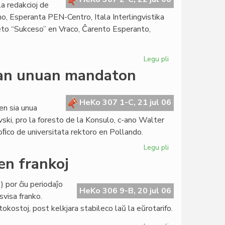
a redakcioj de
o, Esperanta PEN-Centro, Itala Interlingvistika
to “Sukceso” en Vraco, Ĉarento Esperanto,
Legu pli
pri
La
ian unuan mandaton
Forumo
konstatas
la
HeKo 307 1-C, 21 jul 06
en sia unua
kreskon
ski, pro la foresto de la Konsulo, c-ano Walter
de
oﬁco de universitata rektoro en Pollando.
la
Civito
Legu pli
pri
La
en frankoj
Senato
sukcese
 por ĉiu periodaĵo
fermas
HeKo 306 9-B, 20 jul 06
svisa franko.
sian
ostoj, post kelkjara stabileco laŭ la eŭrotarifo.
unuan
mandaton