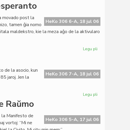
Grava
 esperanto
financa
krizo
ara movado post la
en
HeKo 306 6-A, 18 jul 06
anizo, tamen ĝia nomo
Sennacieca
itala maldekstro, kie la meza aĝo de la aktivularo
Asocio
Tutmonda
Legu pli
pri
Itala
Socialista
Junularo
o de la asocio, kun
kaj
HeKo 306 7-A, 18 jul 06
5 jaroj. Jen la
esperanto
Legu pli
pri
Grava
 de Raŭmo
financa
krizo
e la Manifesto de
en
HeKo 306 5-A, 17 jul 06
aj vortoj: “Mi ne
SAT
iel la Civito. Mi citu min mem:”