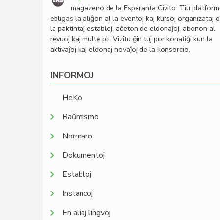
magazeno de la Esperanta Civito. Tiu platfor
ebligas la aliĝon al la eventoj kaj kursoj organizataj 
la paktintaj establoj, aĉeton de eldonaĵoj, abonon al
revuoj kaj multe pli. Vizitu ĝin tuj por konatiĝi kun la
aktivaĵoj kaj eldonaj novaĵoj de la konsorcio.
INFORMOJ
HeKo
Raŭmismo
Normaro
Dokumentoj
Establoj
Instancoj
En aliaj lingvoj