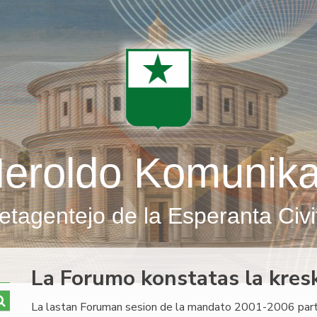
eroldo Komunik
etagentejo de la Esperanta Civi
La Forumo konstatas la kresk
La lastan Foruman sesion de la mandato 2001-2006 part