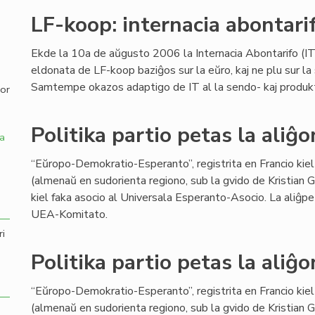
LF-koop: internacia abontari
,
Ekde la 10a de aŭgusto 2006 la Internacia Abontarifo (IT)
eldonata de LF-koop baziĝos sur la eŭro, kaj ne plu sur la 
Samtempe okazos adaptigo de IT al la sendo- kaj produktok
por
Politika partio petas la aliĝ
a
“Eŭropo-Demokratio-Esperanto”, registrita en Francio kiel 
(almenaŭ en sudorienta regiono, sub la gvido de Kristian Ga
kiel faka asocio al Universala Esperanto-Asocio. La aliĝp
UEA-Komitato.
ri
Politika partio petas la aliĝ
“Eŭropo-Demokratio-Esperanto”, registrita en Francio kiel 
(almenaŭ en sudorienta regiono, sub la gvido de Kristian Ga