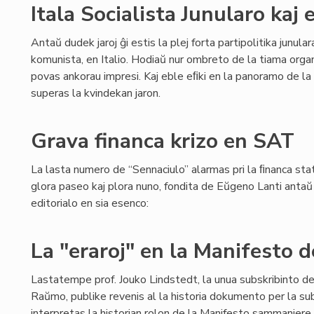
Itala Socialista Junularo kaj
Antaŭ dudek jaroj ĝi estis la plej forta partipolitika junul
komunista, en Italio. Hodiaŭ nur ombreto de la tiama org
povas ankorau impresi. Kaj eble eﬁki en la panoramo de la 
superas la kvindekan jaron.
Grava financa krizo en SAT
La lasta numero de “Sennaciulo” alarmas pri la ﬁnanca stat
glora paseo kaj plora nuno, fondita de Eŭgeno Lanti antaŭ 8
editorialo en sia esenco:
La "eraroj" en la Manifesto
Lastatempe prof. Jouko Lindstedt, la unua subskribinto d
Raŭmo, publike revenis al la historia dokumento per la sub
interpretas la historian rolon de la Manifesto sammaniere k