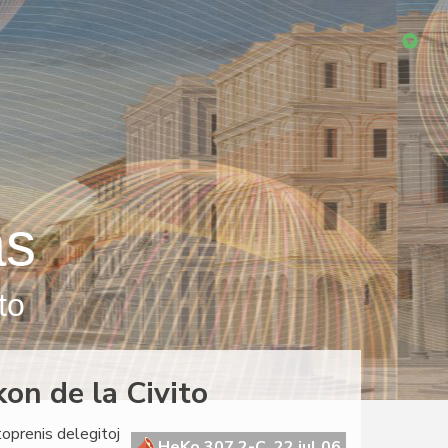
as
to
on de la Civito
oprenis delegitoj
HeKo 307 2-C, 22 jul 06