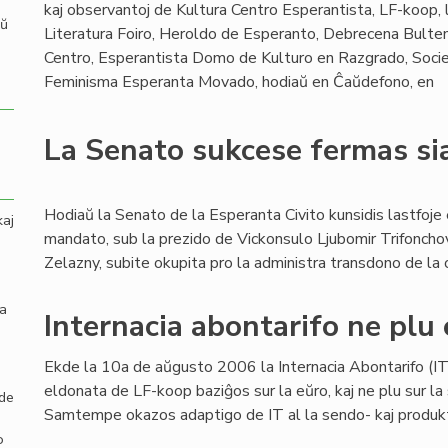
kaj observantoj de Kultura Centro Esperantista, LF-koop, l
aŭ
Literatura Foiro, Heroldo de Esperanto, Debrecena Bulten
Centro, Esperantista Domo de Kulturo en Razgrado, Socie
Feminisma Esperanta Movado, hodiaŭ en Ĉaŭdefono, en
La Senato sukcese fermas s
Hodiaŭ la Senato de la Esperanta Civito kunsidis lastfoje 
kaj
mandato, sub la prezido de Vickonsulo Ljubomir Trifonchov
Zelazny, subite okupita pro la administra transdono de la 
la
Internacia abontarifo ne plu 
Ekde la 10a de aŭgusto 2006 la Internacia Abontarifo (IT)
eldonata de LF-koop baziĝos sur la eŭro, kaj ne plu sur la 
 de
Samtempe okazos adaptigo de IT al la sendo- kaj produktok
o