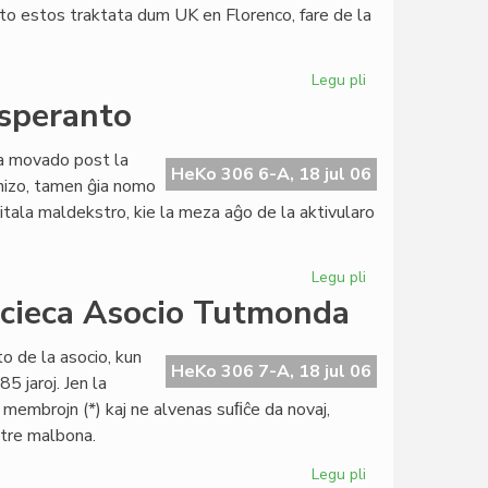
eto estos traktata dum UK en Florenco, fare de la
al
UEA
Legu pli
pri
Politika
esperanto
partio
petas
ara movado post la
la
HeKo 306 6-A, 18 jul 06
anizo, tamen ĝia nomo
aliĝon
itala maldekstro, kie la meza aĝo de la aktivularo
al
UEA
Legu pli
pri
Itala
acieca Asocio Tutmonda
socialista
junularo
o de la asocio, kun
kaj
HeKo 306 7-A, 18 jul 06
5 jaroj. Jen la
esperanto
n membrojn (*) kaj ne alvenas suﬁĉe da novaj,
s tre malbona.
Legu pli
pri