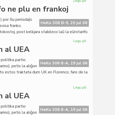
Legu pli
pri
Internacia
fo ne plu en frankoj
abontarifo
ne
 por ĉiu periodaĵo
plu
HeKo 306 B-9, 20 jul 06
svisa franko.
en
ostoj, post kelkjara stabileco laŭ la eŭrotarifo.
frankoj
Legu pli
pri
LF-
on al UEA
koop:
internacia
politika partio
abontarifo
HeKo 306 8-A, 19 jul 06
rino), petis la aliĝon
ne
eto estos traktata dum UK en Florenco, fare de la
plu
en
frankoj
Legu pli
pri
Politika
on al UEA
partio
petas
politika partio
la
HeKo 306 8-A, 19 jul 06
rino), petis la aliĝon
aliĝon