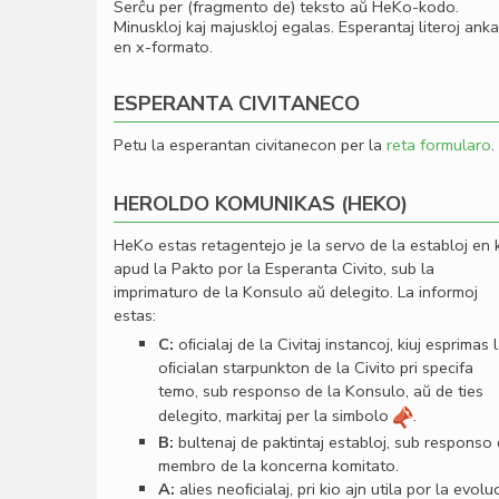
Serĉu per (fragmento de) teksto aŭ HeKo-kodo.
Minuskloj kaj majuskloj egalas. Esperantaj literoj ank
en x-formato.
ESPERANTA CIVITANECO
Petu la esperantan civitanecon per la
reta formularo
.
HEROLDO KOMUNIKAS (HEKO)
HeKo estas retagentejo je la servo de la establoj en 
apud la Pakto por la Esperanta Civito, sub la
imprimaturo de la Konsulo aŭ delegito. La informoj
estas:
C:
oﬁcialaj de la Civitaj instancoj, kiuj esprimas 
oﬁcialan starpunkton de la Civito pri specifa
temo, sub responso de la Konsulo, aŭ de ties
delegito, markitaj per la simbolo
.
B:
bultenaj de paktintaj establoj, sub responso
membro de la koncerna komitato.
A:
alies neoﬁcialaj, pri kio ajn utila por la evolu