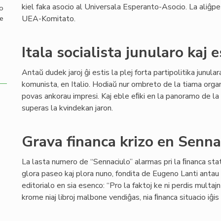
kiel faka asocio al Universala Esperanto-Asocio. La aliĝp
mo
UEA-Komitato.
de
Itala socialista junularo kaj 
Antaŭ dudek jaroj ĝi estis la plej forta partipolitika junul
komunista, en Italio. Hodiaŭ nur ombreto de la tiama org
povas ankorau impresi. Kaj eble eﬁki en la panoramo de la 
superas la kvindekan jaron.
Grava financa krizo en Senn
La lasta numero de “Sennaciulo” alarmas pri la ﬁnanca stat
glora paseo kaj plora nuno, fondita de Eugeno Lanti antau 8
editorialo en sia esenco: “Pro la faktoj ke ni perdis multaj
krome niaj libroj malbone vendiĝas, nia ﬁnanca situacio iĝi