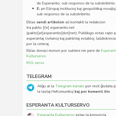
de Esperantio, sub responso de la subskribinto.
E:
pri Eŭropaj institucioj kaj geopolitikaj novaĵoj
sub responso de la subskribinto.
Eblas
sendi
artikolon
aŭ kontakti la redakcion
tra
pakto
[ĉe]
esperantio
.
net
(pakto[at]esperantio[dot]net)
. Publikigo estas rajto 
esperantaj civitanoj kaj paktintaj establoj, laŭdiskrecia
por la ceteraj.
Eblas donaci monon por subteni nin pere de
Esperant
Kulturservo
.
RSS-servo
TELEGRAM
Aliĝu al la
Telegram-kanalo
por resti ĝisdata p
la lastaj HeKomunikoj
kaj por komenti ilin
.
ESPERANTA KULTURSERVO
Esperanta Kulturservo
estas la konsorcia