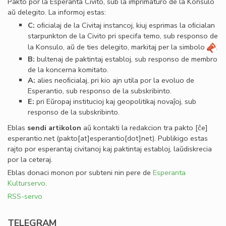
Pakto por la Esperanta Civito, sub la imprimaturo de la Konsulo
aŭ delegito. La informoj estas:
C:
oﬁcialaj de la Civitaj instancoj, kiuj esprimas la oﬁcialan
starpunkton de la Civito pri specifa temo, sub responso de
la Konsulo, aŭ de ties delegito, markitaj per la simbolo
.
B:
bultenaj de paktintaj establoj, sub responso de membro
de la koncerna komitato.
A:
alies neoﬁcialaj, pri kio ajn utila por la evoluo de
Esperantio, sub responso de la subskribinto.
E:
pri Eŭropaj institucioj kaj geopolitikaj novaĵoj, sub
responso de la subskribinto.
Eblas
sendi
artikolon
aŭ kontakti la redakcion tra
pakto
[ĉe]
esperantio
.
net
(pakto[at]esperantio[dot]net)
. Publikigo estas
rajto por esperantaj civitanoj kaj paktintaj establoj, laŭdiskrecia
por la ceteraj.
Eblas donaci monon por subteni nin pere de
Esperanta
Kulturservo
.
RSS-servo
TELEGRAM