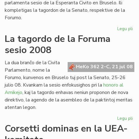
parlamenta sesio de la Esperanta Civito en Bruselo. Ili
kompletigas la tagordon de la Senato, respektive de la
Forumo.
Legu pli
pri
Du
La tagordo de la Foruma
int
sesio 2008
re
en
Br
La dua branĉo de la Civita
HeKo 362 2-C, 21 jul 08
Parlamento, nome la
Forumo, kunvenos en Bruselo tuj post la Senato, 25-26
julio 08. Kvankam la sesio enfokusighos pri la
honoro al
Amikejo
, kaj la tagordo enhavas neniun proponon de nova
direktivo, la agendo de la asembleo de la paktintoj meritas
atentan legon.
Legu pli
pri
La
Corsetti dominas en la UEA-
ta
de