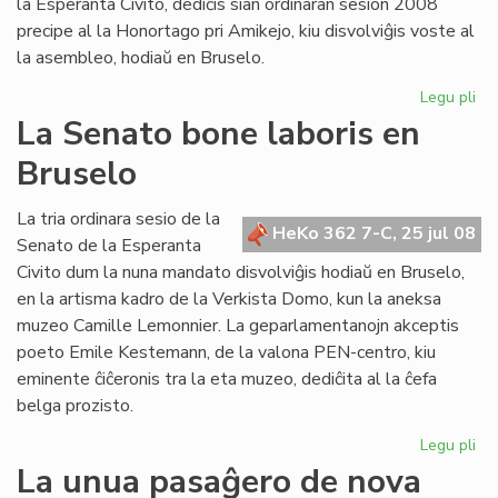
la Esperanta Civito, dediĉis sian ordinaran sesion 2008
precipe al la Honortago pri Amikejo, kiu disvolviĝis voste al
la asembleo, hodiaŭ en Bruselo.
Legu pli
pri
La
La Senato bone laboris en
Fo
Bruselo
ho
Am
La tria ordinara sesio de la
HeKo 362 7-C, 25 jul 08
Senato de la Esperanta
Civito dum la nuna mandato disvolviĝis hodiaŭ en Bruselo,
en la artisma kadro de la Verkista Domo, kun la aneksa
muzeo Camille Lemonnier. La geparlamentanojn akceptis
poeto Emile Kestemann, de la valona PEN-centro, kiu
eminente ĉiĉeronis tra la eta muzeo, dediĉita al la ĉefa
belga prozisto.
Legu pli
pri
La
La unua pasaĝero de nova
Se