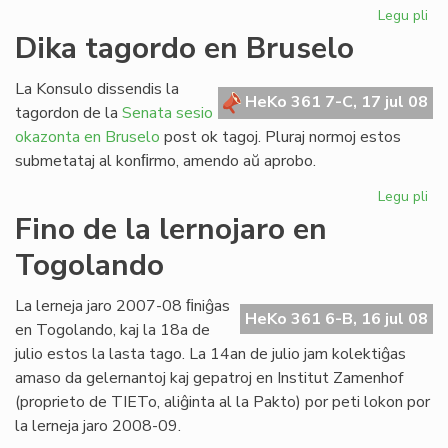
Legu pli
pri
Re
Dika tagordo en Bruselo
la
ler
La Konsulo dissendis la
po
HeKo 361 7-C, 17 jul 08
tagordon de la
Senata sesio
his
okazonta en Bruselo
post ok tagoj. Pluraj normoj estos
submetataj al konﬁrmo, amendo aŭ aprobo.
Legu pli
pri
Di
Fino de la lernojaro en
ta
Togolando
en
Br
La lerneja jaro 2007-08 ﬁniĝas
HeKo 361 6-B, 16 jul 08
en Togolando, kaj la 18a de
julio estos la lasta tago. La 14an de julio jam kolektiĝas
amaso da gelernantoj kaj gepatroj en Institut Zamenhof
(proprieto de TIETo, aliĝinta al la Pakto) por peti lokon por
la lerneja jaro 2008-09.