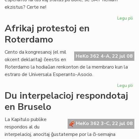
ekzistus? Certe ne!
Legu pli
pri
Ma
Afrikaj protestoj en
ne
Roterdamo
es
kat
Cento da kongresanoj (el mil
HeKo 362 4-A, 22 jul 08
okcent deklaritaj) ĉeestis en
Roterdamo la hodiaŭan renkonton de la membraro kun la
estraro de Universala Esperanto-Asocio.
Legu pli
pri
Afr
Du interpelacioj respondotaj
pro
en Bruselo
en
Ro
La Kapitulo publike
HeKo 362 3-C, 22 jul 08
respondos al du
interpelacioj, anocitaj ĝustatempe por la ĉi-semajna