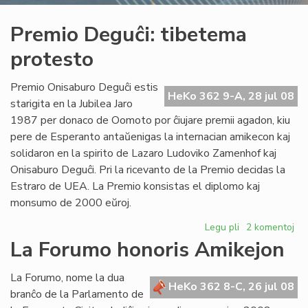
Premio Deguĉi: tibetema
protesto
Premio Onisaburo Deguĉi estis
HeKo 362 9-A, 28 jul 08
starigita en la Jubilea Jaro
1987 per donaco de Oomoto por ĉiujare premii agadon, kiu
pere de Esperanto antaŭenigas la internacian amikecon kaj
solidaron en la spirito de Lazaro Ludoviko Zamenhof kaj
Onisaburo Deguĉi. Pri la ricevanto de la Premio decidas la
Estraro de UEA. La Premio konsistas el diplomo kaj
monsumo de 2000 eŭroj.
Legu pli
pri
2 komentoj
Premio
La Forumo honoris Amikejon
Deguĉi:
tibetema
La Forumo, nome la dua
protesto
HeKo 362 8-C, 26 jul 08
branĉo de la Parlamento de