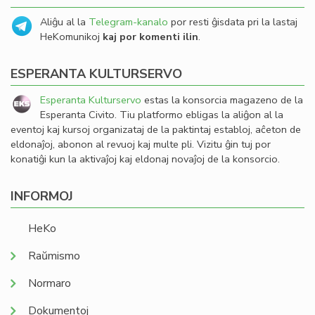
Aliĝu al la
Telegram-kanalo
por resti ĝisdata pri la lastaj
HeKomunikoj
kaj por komenti ilin
.
ESPERANTA KULTURSERVO
Esperanta Kulturservo
estas la konsorcia magazeno de la
Esperanta Civito. Tiu platformo ebligas la aliĝon al la
eventoj kaj kursoj organizataj de la paktintaj establoj, aĉeton de
eldonaĵoj, abonon al revuoj kaj multe pli. Vizitu ĝin tuj por
konatiĝi kun la aktivaĵoj kaj eldonaj novaĵoj de la konsorcio.
INFORMOJ
HeKo
Raŭmismo
Normaro
Dokumentoj