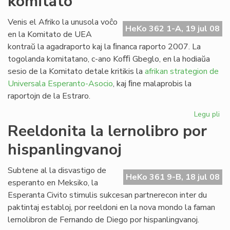
komitato
la
Fo
Venis el Afriko la unusola voĉo
HeKo 362 1-A, 19 jul 08
ses
en la Komitato de UEA
20
kontraŭ la agadraporto kaj la ﬁnanca raporto 2007. La
togolanda komitatano, c-ano Koﬃ Gbeglo, en la hodiaŭa
sesio de la Komitato detale kritikis la
afrikan strategion de
Universala Esperanto-Asocio
, kaj ﬁne malaprobis la
raportojn de la Estraro.
Legu pli
pri
Cor
Reeldonita la lernolibro por
do
hispanlingvanoj
en
la
UE
Subtene al la disvastigo de
HeKo 361 9-B, 18 jul 08
ko
esperanto en Meksiko, la
Esperanta Civito stimulis sukcesan partnerecon inter du
paktintaj establoj, por reeldoni en la nova mondo la faman
lernolibron de Fernando de Diego por hispanlingvanoj.