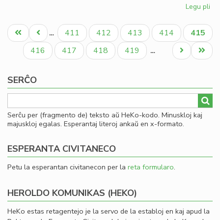
Legu pli
pri
Fin
Pagination
de
Unua
Antaŭa
Paĝo
Paĝo
Paĝo
Paĝo
Aktual
411
412
413
414
415
…
la
paĝo
paĝo
paĝo
ler
Paĝo
Paĝo
Paĝo
Paĝo
Next
Last
416
417
418
419
…
en
page
page
To
SERĈO
Serĉu per (fragmento de) teksto aŭ HeKo-kodo. Minuskloj kaj
majuskloj egalas. Esperantaj literoj ankaŭ en x-formato.
ESPERANTA CIVITANECO
Petu la esperantan civitanecon per la
reta formularo
.
HEROLDO KOMUNIKAS (HEKO)
HeKo estas retagentejo je la servo de la establoj en kaj apud la