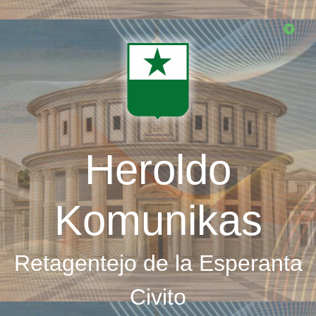
Skip
to
main
content
Heroldo
Komunikas
Retagentejo de la Esperanta
Civito