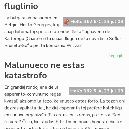
fluglinio
bo
lab
en
La bulgara ambasadoro en
HeKo 362 6-C, 23 jul 08
Br
Belgio, Hristo Georgiev, kaj
aliaj diplomatoj speciale atendos ĉe la ﬂughaveno de
Karloreĝo (Charleroi) la unuan ﬂugon de la nova linio Soﬁo-
Bruselo-Soﬁo per la kompanio Wizzair.
Legu pli
pri
La
Malunueco ne estas
un
katastrofo
pa
de
no
En grandaj rondoj ene de la
HeKo 362 5-A, 23 jul 08
flu
esperanto-komunumo regas
kvazaŭ aksiomo la tezo, ke unueco estas forto. La tezon oni
deziras aplikata tiel, ke ĉiuj esperantistoj prefere kolektiĝu
en nur unu organizaĵo. Tio estus, oni kredas, plej eﬁka. Sed
ĉu vere? Ĉu iu, kiu studas E-historion povus honeste diri, ke
esperanto fartus kaj status pli bone, se SAT neniam