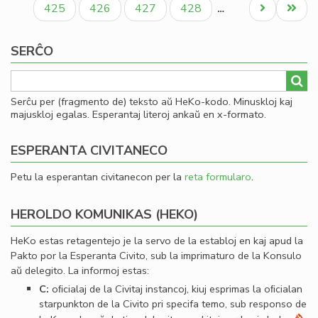
Paĝo
Paĝo
Paĝo
Paĝo
Next
Last
425
426
427
428
…
page
page
SERĈO
Serĉu per (fragmento de) teksto aŭ HeKo-kodo. Minuskloj kaj
majuskloj egalas. Esperantaj literoj ankaŭ en x-formato.
ESPERANTA CIVITANECO
Petu la esperantan civitanecon per la
reta formularo
.
HEROLDO KOMUNIKAS (HEKO)
HeKo estas retagentejo je la servo de la establoj en kaj apud la
Pakto por la Esperanta Civito, sub la imprimaturo de la Konsulo
aŭ delegito. La informoj estas:
C:
oﬁcialaj de la Civitaj instancoj, kiuj esprimas la oﬁcialan
starpunkton de la Civito pri specifa temo, sub responso de