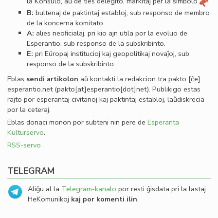
la Konsulo, aŭ de ties delegito, markitaj per la simbolo
.
B:
bultenaj de paktintaj establoj, sub responso de membro
de la koncerna komitato.
A:
alies neoﬁcialaj, pri kio ajn utila por la evoluo de
Esperantio, sub responso de la subskribinto.
E:
pri Eŭropaj institucioj kaj geopolitikaj novaĵoj, sub
responso de la subskribinto.
Eblas
sendi
artikolon
aŭ kontakti la redakcion tra
pakto
[ĉe]
esperantio
.
net
(pakto[at]esperantio[dot]net)
. Publikigo estas
rajto por esperantaj civitanoj kaj paktintaj establoj, laŭdiskrecia
por la ceteraj.
Eblas donaci monon por subteni nin pere de
Esperanta
Kulturservo
.
RSS-servo
TELEGRAM
Aliĝu al la
Telegram-kanalo
por resti ĝisdata pri la lastaj
HeKomunikoj
kaj por komenti ilin
.