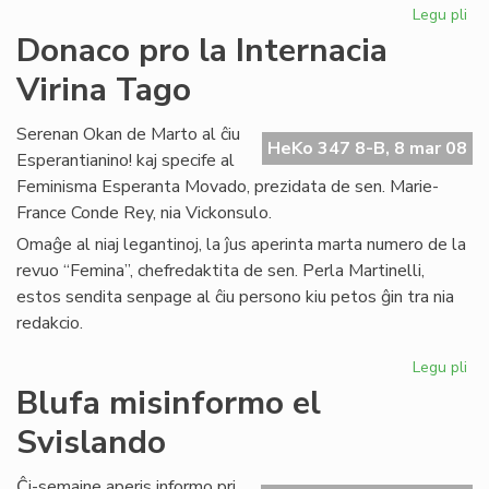
Legu pli
pri
Inf
Donaco pro la Internacia
el
Virina Tago
PE
Int
Serenan Okan de Marto al ĉiu
HeKo 347 8-B, 8 mar 08
Esperantianino! kaj specife al
Feminisma Esperanta Movado, prezidata de sen. Marie-
France Conde Rey, nia Vickonsulo.
Omaĝe al niaj legantinoj, la ĵus aperinta marta numero de la
revuo “Femina”, chefredaktita de sen. Perla Martinelli,
estos sendita senpage al ĉiu persono kiu petos ĝin tra nia
redakcio.
Legu pli
pri
Do
Blufa misinformo el
pr
Svislando
la
Int
Vir
Ĉi-semajne aperis informo pri