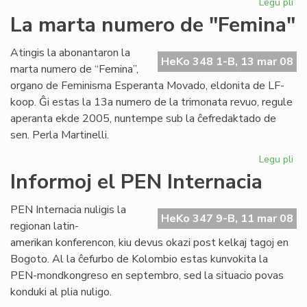
Legu pli
pri
Pri
La marta numero de "Femina"
esp
ko
Atingis la abonantaron la
je
HeKo 348 1-B, 13 mar 08
marta numero de “Femina”,
mo
organo de Feminisma Esperanta Movado, eldonita de LF-
koop. Ĝi estas la 13a numero de la trimonata revuo, regule
aperanta ekde 2005, nuntempe sub la ĉefredaktado de
sen. Perla Martinelli.
Legu pli
pri
La
Informoj el PEN Internacia
ma
nu
PEN Internacia nuligis la
de
HeKo 347 9-B, 11 mar 08
regionan latin-
"F
amerikan konferencon, kiu devus okazi post kelkaj tagoj en
Bogoto. Al la ĉefurbo de Kolombio estas kunvokita la
PEN-mondkongreso en septembro, sed la situacio povas
konduki al plia nuligo.