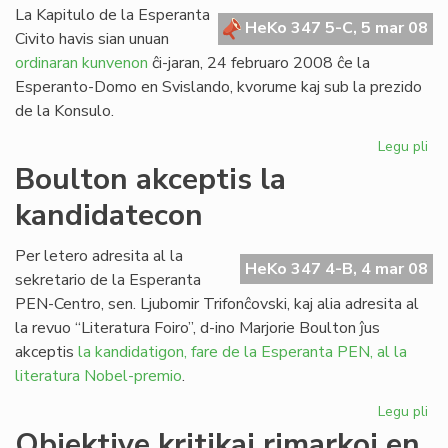
La Kapitulo de la Esperanta
HeKo 347 5-C, 5 mar 08
Civito havis sian unuan
ordinaran kunvenon
ĉi-jaran, 24 februaro 2008 ĉe la
Esperanto-Domo en Svislando, kvorume kaj sub la prezido
de la Konsulo.
Legu pli
pri
Un
Boulton akceptis la
ku
kandidatecon
de
la
Kap
Per letero adresita al la
HeKo 347 4-B, 4 mar 08
en
sekretario de la Esperanta
20
PEN-Centro, sen. Ljubomir Trifonĉovski, kaj alia adresita al
la revuo “Literatura Foiro”, d-ino Marjorie Boulton ĵus
akceptis
la kandidatigon, fare de la Esperanta PEN, al la
literatura Nobel-premio
.
Legu pli
pri
Bo
Objektive kritikaj rimarkoj en