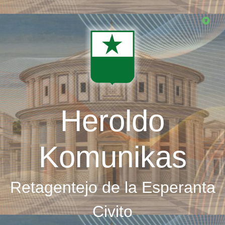
Skip
to
main
content
Heroldo
Komunikas
Retagentejo de la Esperanta
Civito