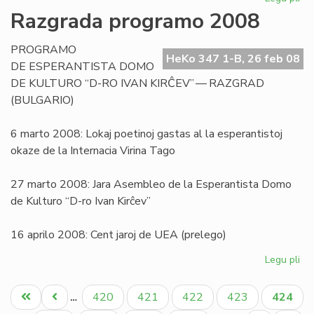
Pri
Razgrada programo 2008
la
sig
PROGRAMO
de
HeKo 347 1-B, 26 feb 08
DE ESPERANTISTA DOMO
la
DE KULTURO “D-RO IVAN KIRĈEV” — RAZGRAD
vor
(BULGARIO)
"bl
6 marto 2008: Lokaj poetinoj gastas al la esperantistoj
okaze de la Internacia Virina Tago
27 marto 2008: Jara Asembleo de la Esperantista Domo
de Kulturo “D-ro Ivan Kirĉev”
16 aprilo 2008: Cent jaroj de UEA (prelego)
Legu pli
pri
Ra
Pagination
pr
Unua
Antaŭa
Paĝo
Paĝo
Paĝo
Paĝo
Aktual
420
421
422
423
424
…
20
paĝo
paĝo
paĝo