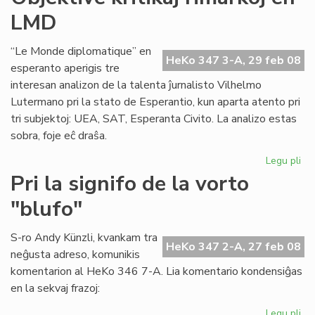
akc
LMD
la
ka
“Le Monde diplomatique” en
HeKo 347 3-A, 29 feb 08
esperanto aperigis tre
interesan analizon de la talenta ĵurnalisto Vilhelmo
Lutermano pri la stato de Esperantio, kun aparta atento pri
tri subjektoj: UEA, SAT, Esperanta Civito. La analizo estas
sobra, foje eĉ draŝa.
Legu pli
pri
Obj
Pri la signifo de la vorto
kri
"blufo"
rim
en
LM
S-ro Andy Künzli, kvankam tra
HeKo 347 2-A, 27 feb 08
neĝusta adreso, komunikis
komentarion al HeKo 346 7-A. Lia komentario kondensiĝas
en la sekvaj frazoj:
Legu pli
pri