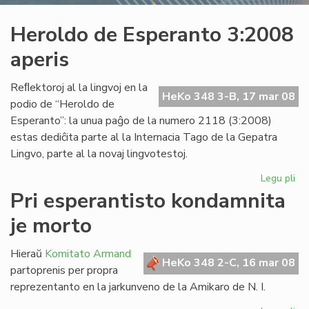
Heroldo de Esperanto 3:2008
aperis
Reﬂektoroj al la lingvoj en la
HeKo 348 3-B, 17 mar 08
podio de “Heroldo de
Esperanto”: la unua paĝo de la numero 2118 (3:2008)
estas dediĉita parte al la Internacia Tago de la Gepatra
Lingvo, parte al la novaj lingvotestoj.
Legu pli
pri
He
Pri esperantisto kondamnita
de
je morto
Es
3:
ape
Hieraŭ
Komitato Armand
HeKo 348 2-C, 16 mar 08
partoprenis per propra
reprezentanto en la jarkunveno de la Amikaro de N. I.