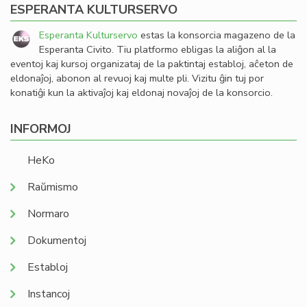
ESPERANTA KULTURSERVO
Esperanta Kulturservo
estas la konsorcia magazeno de la
Esperanta Civito. Tiu platformo ebligas la aliĝon al la
eventoj kaj kursoj organizataj de la paktintaj establoj, aĉeton de
eldonaĵoj, abonon al revuoj kaj multe pli. Vizitu ĝin tuj por
konatiĝi kun la aktivaĵoj kaj eldonaj novaĵoj de la konsorcio.
INFORMOJ
HeKo
Raŭmismo
Normaro
Dokumentoj
Establoj
Instancoj