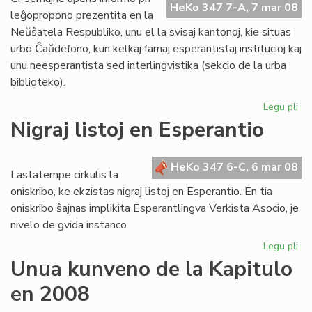
HeKo 347 7-A, 7 mar 08
Ta
leĝopropono prezentita en la
Neŭŝatela Respubliko, unu el la svisaj kantonoj, kie situas
urbo Ĉaŭdefono, kun kelkaj famaj esperantistaj institucioj kaj
unu neesperantista sed interlingvistika (sekcio de la urba
biblioteko).
Legu pli
pri
Bl
Nigraj listoj en Esperantio
mi
el
Sv
HeKo 347 6-C, 6 mar 08
Lastatempe cirkulis la
oniskribo, ke ekzistas nigraj listoj en Esperantio. En tia
oniskribo ŝajnas implikita Esperantlingva Verkista Asocio, je
nivelo de gvida instanco.
Legu pli
pri
Nig
Unua kunveno de la Kapitulo
list
en 2008
en
Es