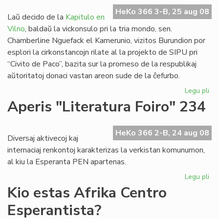
HeKo 366 3-B, 25 aug 08
Laŭ decido de la
Kapitulo en
Vilno
, baldaŭ la vickonsulo pri la tria mondo, sen.
Chamberline Nguefack el Kamerunio, vizitos Burundion por
esplori la cirkonstancojn rilate al la projekto de SIPU pri
“Civito de Paco”, bazita sur la promeso de la respublikaj
aŭtoritatoj donaci vastan areon sude de la ĉefurbo.
Legu pli
pri
Pr
Aperis "Literatura Foiro" 234
la
viz
de
HeKo 366 2-B, 24 aug 08
Diversaj aktivecoj kaj
vi
internaciaj renkontoj karakterizas la verkistan komunumon,
en
al kiu la Esperanta PEN apartenas.
Bu
Legu pli
pri
Ap
Kio estas Afrika Centro
"Li
Esperantista?
Foi
23