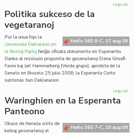
Legu pli
pri
To
Politika sukceso de la
rif
vegetaranoj
ho
me
Por la unua fojo la
HeKo 365 8-C, 17 aug 08
Universala Deklaracio pri
la Bestaj Rajtoj
fariĝis oﬁciala dokumento en Esperantio.
Danke al rezolucio proponita de gesenatanoj Elena Grisaﬁ-
Favre kaj Jarl Hammarberg (Verda grupo), aprobita de la
Senato en Bruselo 25 julio 2008, la Esperanta Civito
subtenas tiun Deklaracion.
Legu pli
pri
Pol
Waringhien en la Esperanta
su
Panteono
de
la
ve
Okaze de hieraŭa vizito de
HeKo 365 7-C, 15 aug 08
kelkaj gesenatanoj el