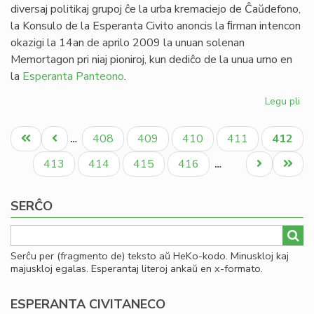
diversaj politikaj grupoj ĉe la urba kremaciejo de Ĉaŭdefono,
la Konsulo de la Esperanta Civito anoncis la ﬁrman intencon
okazigi la 14an de aprilo 2009 la unuan solenan
Memortagon pri niaj pioniroj, kun dediĉo de la unua urno en
la
Esperanta Panteono
.
Legu pli
pri
Wa
Pagination
en
Unua
Antaŭa
Paĝo
Paĝo
Paĝo
Paĝo
Aktual
408
409
410
411
412
…
la
paĝo
paĝo
paĝo
Es
Paĝo
Paĝo
Paĝo
Paĝo
Next
Last
413
414
415
416
…
Pa
page
page
SERĈO
Serĉu per (fragmento de) teksto aŭ HeKo-kodo. Minuskloj kaj
majuskloj egalas. Esperantaj literoj ankaŭ en x-formato.
ESPERANTA CIVITANECO