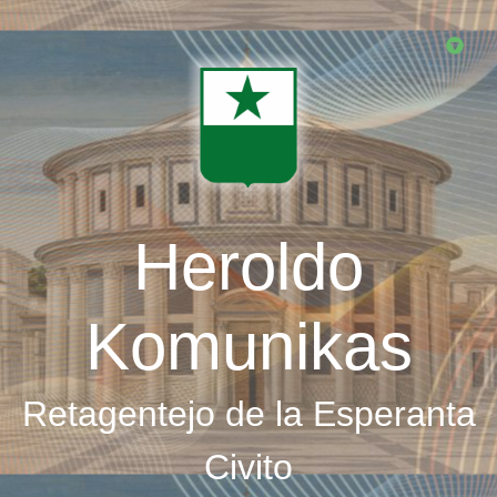
Skip
to
main
content
Heroldo
Komunikas
Retagentejo de la Esperanta
Civito