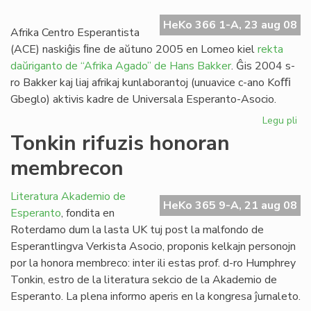
HeKo 366 1-A, 23 aug 08
Afrika Centro Esperantista
(ACE) naskiĝis ﬁne de aŭtuno 2005 en Lomeo kiel
rekta
daŭriganto de “Afrika Agado” de Hans Bakker
. Ĝis 2004 s-
ro Bakker kaj liaj afrikaj kunlaborantoj (unuavice c-ano Koﬃ
Gbeglo) aktivis kadre de Universala Esperanto-Asocio.
Legu pli
pri
Kio
Tonkin rifuzis honoran
es
membrecon
Afr
Ce
Esp
Literatura Akademio de
HeKo 365 9-A, 21 aug 08
Esperanto
, fondita en
Roterdamo dum la lasta UK tuj post la malfondo de
Esperantlingva Verkista Asocio, proponis kelkajn personojn
por la honora membreco: inter ili estas prof. d-ro Humphrey
Tonkin, estro de la literatura sekcio de la Akademio de
Esperanto. La plena informo aperis en la kongresa ĵurnaleto.