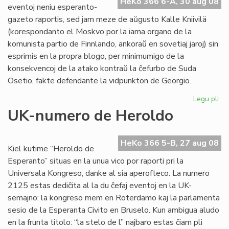
fam
HeKo 366 6-A, 30 aug 08
eventoj neniu esperanto-
jur
gazeto raportis, sed jam meze de aŭgusto Kalle Kniivilä
en
(korespondanto el Moskvo por la iama organo de la
Es
komunista partio de Finnlando, ankoraŭ en sovetiaj jaroj) sin
esprimis en la propra blogo, per minimumigo de la
konsekvencoj de la atako kontraŭ la ĉefurbo de Suda
Osetio, fakte defendante la vidpunkton de Georgio.
Legu pli
pri
Pri
UK-numero de Heroldo
la
ev
en
HeKo 366 5-B, 27 aug 08
Kiel kutime “Heroldo de
Ge
Esperanto” situas en la unua vico por raporti pri la
Universala Kongreso, danke al sia aperofteco. La numero
2125 estas dediĉita al la du ĉefaj eventoj en la UK-
semajno: la kongreso mem en Roterdamo kaj la parlamenta
sesio de la Esperanta Civito en Bruselo. Kun ambigua aludo
en la frunta titolo: “la stelo de l” najbaro estas ĉiam pli