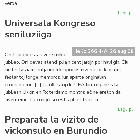
verda”…
Legu pli
pri
UK
Universala Kongreso
nu
seniluziiga
de
He
HeKo 366 4-A, 26 aug 08
Cent-jariĝo estas vere unika
jubileo. Oni devas atendi pliajn cent jarojn por havi ĝin. Ĉiu
kiu festas ian centjariĝon klopodas inventi ion kion ĉiuj
festantoj longe memoros, iun aparte originalan
programeron. […] La oﬁcistoj de UEA kiuj organizis la
jubilean UKon en Roterdamo montris eĉ ne ereton da
inventemo. La kongreso estis pli ol tradicia.
Legu pli
pri
Un
Preparata la vizito de
Ko
vickonsulo en Burundio
sen