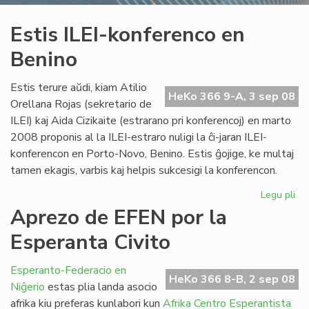
Estis ILEI-konferenco en
Benino
Estis terure aŭdi, kiam Atilio
HeKo 366 9-A, 3 sep 08
Orellana Rojas (sekretario de
ILEI) kaj Aida Cizikaite (estrarano pri konferencoj) en marto
2008 proponis al la ILEI-estraro nuligi la ĉi-jaran ILEI-
konferencon en Porto-Novo, Benino. Estis ĝojige, ke multaj
tamen ekagis, varbis kaj helpis sukcesigi la konferencon.
Legu pli
pri
Est
Aprezo de EFEN por la
ILE
Esperanta Civito
ko
en
Be
Esperanto-Federacio en
HeKo 366 8-B, 2 sep 08
Niĝerio
estas plia landa asocio
afrika kiu preferas kunlabori kun
Afrika Centro Esperantista