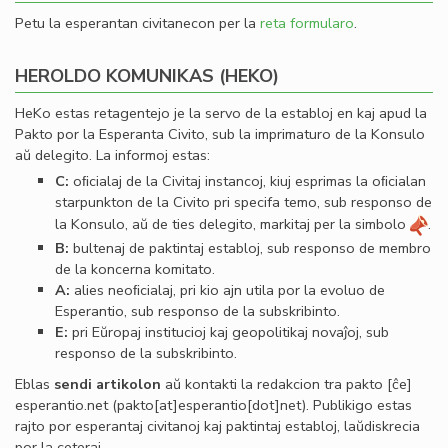
Petu la esperantan civitanecon per la
reta formularo
.
HEROLDO KOMUNIKAS (HEKO)
HeKo estas retagentejo je la servo de la establoj en kaj apud la
Pakto por la Esperanta Civito, sub la imprimaturo de la Konsulo
aŭ delegito. La informoj estas:
C:
oﬁcialaj de la Civitaj instancoj, kiuj esprimas la oﬁcialan
starpunkton de la Civito pri specifa temo, sub responso de
la Konsulo, aŭ de ties delegito, markitaj per la simbolo
.
B:
bultenaj de paktintaj establoj, sub responso de membro
de la koncerna komitato.
A:
alies neoﬁcialaj, pri kio ajn utila por la evoluo de
Esperantio, sub responso de la subskribinto.
E:
pri Eŭropaj institucioj kaj geopolitikaj novaĵoj, sub
responso de la subskribinto.
Eblas
sendi
artikolon
aŭ kontakti la redakcion tra
pakto
[ĉe]
esperantio
.
net
(pakto[at]esperantio[dot]net)
. Publikigo estas
rajto por esperantaj civitanoj kaj paktintaj establoj, laŭdiskrecia
por la ceteraj.