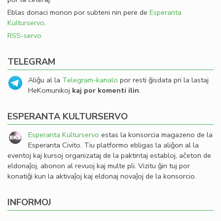
Eblas donaci monon por subteni nin pere de
Esperanta
Kulturservo
.
RSS-servo
TELEGRAM
Aliĝu al la
Telegram-kanalo
por resti ĝisdata pri la lastaj
HeKomunikoj
kaj por komenti ilin
.
ESPERANTA KULTURSERVO
Esperanta Kulturservo
estas la konsorcia magazeno de la
Esperanta Civito. Tiu platformo ebligas la aliĝon al la
eventoj kaj kursoj organizataj de la paktintaj establoj, aĉeton de
eldonaĵoj, abonon al revuoj kaj multe pli. Vizitu ĝin tuj por
konatiĝi kun la aktivaĵoj kaj eldonaj novaĵoj de la konsorcio.
INFORMOJ