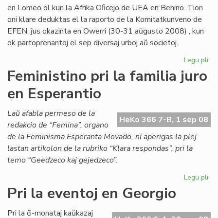
en Lomeo ol kun la Afrika Oﬁcejo de UEA en Benino. Tion
oni klare deduktas el la raporto de la Komitatkunveno de
EFEN, ĵus okazinta en Owerri (30-31 aŭgusto 2008) , kun
ok partoprenantoj el sep diversaj urboj aŭ societoj.
Legu pli
pri
Ap
Feministino pri la familia juro
de
en Esperantio
EF
po
la
Laŭ afabla permeso de la
HeKo 366 7-B, 1 sep 08
Es
redakcio de “Femina”, organo
Civ
de la Feminisma Esperanta Movado, ni aperigas la plej
lastan artikolon de la rubriko “Klara respondas”, pri la
temo “Geedzeco kaj gejedzeco”.
Legu pli
pri
Fem
Pri la eventoj en Georgio
pri
la
Pri la ĉi-monataj kaŭkazaj