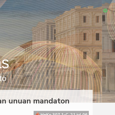
as
to
ian unuan mandaton
HeKo 307 1-C, 21 jul 06