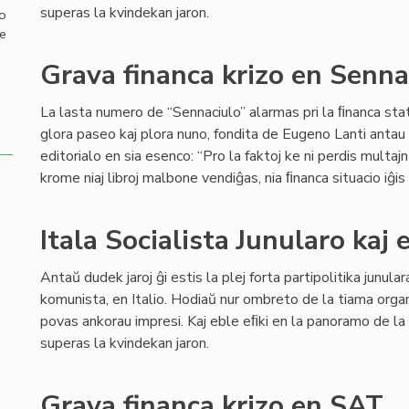
superas la kvindekan jaron.
mo
de
Grava financa krizo en Senn
La lasta numero de “Sennaciulo” alarmas pri la ﬁnanca stat
glora paseo kaj plora nuno, fondita de Eugeno Lanti antau 8
editorialo en sia esenco: “Pro la faktoj ke ni perdis multaj
krome niaj libroj malbone vendiĝas, nia ﬁnanca situacio iĝi
Itala Socialista Junularo kaj
Antaŭ dudek jaroj ĝi estis la plej forta partipolitika junul
komunista, en Italio. Hodiaŭ nur ombreto de la tiama org
povas ankorau impresi. Kaj eble eﬁki en la panoramo de la 
superas la kvindekan jaron.
Grava financa krizo en SAT