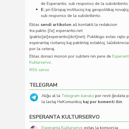
de Esperantio, sub responso de la subskribinto.
E:
pri Eŭropaj institucioj kaj geopolitikaj novaĵoj
sub responso de la subskribinto.
Eblas
sendi
artikolon
aŭ kontakti la redakcion
tra
pakto
[ĉe]
esperantio
.
net
(pakto[at]esperantio[dot]net)
. Publikigo estas rajto 
esperantaj civitanoj kaj paktintaj establoj, laŭdiskrecia
por la ceteraj.
Eblas donaci monon por subteni nin pere de
Esperant
Kulturservo
.
RSS-servo
TELEGRAM
Aliĝu al la
Telegram-kanalo
por resti ĝisdata p
la lastaj HeKomunikoj
kaj por komenti ilin
.
ESPERANTA KULTURSERVO
Esperanta Kulturservo
estas la konsorcia