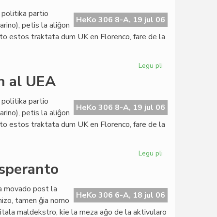
internacia
politika partio
abontarifo
HeKo 306 8-A, 19 jul 06
rino), petis la aliĝon
ne
eto estos traktata dum UK en Florenco, fare de la
plu
en
frankoj
Legu pli
pri
Politika
on al UEA
partio
petas
politika partio
la
HeKo 306 8-A, 19 jul 06
rino), petis la aliĝon
aliĝon
eto estos traktata dum UK en Florenco, fare de la
al
UEA
Legu pli
pri
Politika
esperanto
partio
petas
ara movado post la
la
HeKo 306 6-A, 18 jul 06
anizo, tamen ĝia nomo
aliĝon
itala maldekstro, kie la meza aĝo de la aktivularo
al