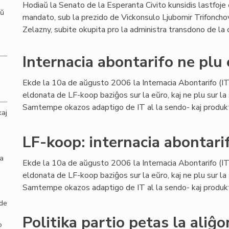
Hodiaŭ la Senato de la Esperanta Civito kunsidis lastfoje 
aŭ
mandato, sub la prezido de Vickonsulo Ljubomir Trifonchov
Zelazny, subite okupita pro la administra transdono de la 
Internacia abontarifo ne plu 
Ekde la 10a de aŭgusto 2006 la Internacia Abontarifo (IT)
eldonata de LF-koop baziĝos sur la eŭro, kaj ne plu sur la 
Samtempe okazos adaptigo de IT al la sendo- kaj produktok
kaj
LF-koop: internacia abontari
la
Ekde la 10a de aŭgusto 2006 la Internacia Abontarifo (IT)
eldonata de LF-koop baziĝos sur la eŭro, kaj ne plu sur la 
Samtempe okazos adaptigo de IT al la sendo- kaj produktok
 de
Politika partio petas la aliĝ
o