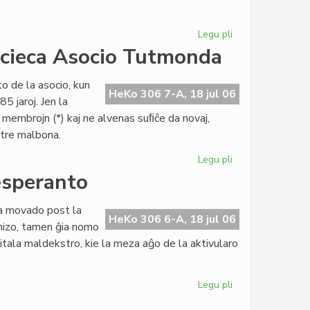
UEA
Legu pli
pri
Itala
acieca Asocio Tutmonda
socialista
junularo
o de la asocio, kun
kaj
HeKo 306 7-A, 18 jul 06
5 jaroj. Jen la
esperanto
n membrojn (*) kaj ne alvenas suﬁĉe da novaj,
s tre malbona.
Legu pli
pri
Grava
 esperanto
financa
krizo
ara movado post la
en
HeKo 306 6-A, 18 jul 06
anizo, tamen ĝia nomo
Sennacieca
itala maldekstro, kie la meza aĝo de la aktivularo
Asocio
Tutmonda
Legu pli
pri
Itala