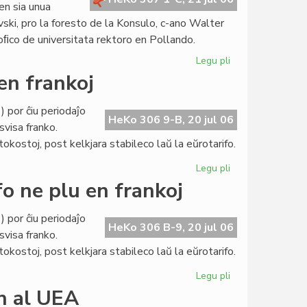
en sia unua
ski, pro la foresto de la Konsulo, c-ano Walter
oﬁco de universitata rektoro en Pollando.
Legu pli
pri
La
en frankoj
Senato
sukcese
 por ĉiu periodaĵo
fermas
HeKo 306 9-B, 20 jul 06
svisa franko.
sian
ostoj, post kelkjara stabileco laŭ la eŭrotarifo.
unuan
mandaton
Legu pli
pri
Internacia
fo ne plu en frankoj
abontarifo
ne
 por ĉiu periodaĵo
plu
HeKo 306 B-9, 20 jul 06
svisa franko.
en
ostoj, post kelkjara stabileco laŭ la eŭrotarifo.
frankoj
Legu pli
pri
LF-
on al UEA
koop: