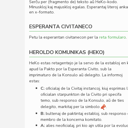
Serĉu per (fragmento de) teksto aŭ HeKo-kodo.
Minuskloj kaj majuskloj egalas. Esperantaj literoj ank
en x-formato.
ESPERANTA CIVITANECO
Petu la esperantan civitanecon per la
reta formularo
.
HEROLDO KOMUNIKAS (HEKO)
HeKo estas retagentejo je la servo de la establoj en 
apud la Pakto por la Esperanta Civito, sub la
imprimaturo de la Konsulo aŭ delegito. La informoj
estas:
C:
oﬁcialaj de la Civitaj instancoj, kiuj esprimas 
oﬁcialan starpunkton de la Civito pri specifa
temo, sub responso de la Konsulo, aŭ de ties
delegito, markitaj per la simbolo
.
B:
bultenaj de paktintaj establoj, sub responso
membro de la koncerna komitato.
A:
alies neoﬁcialaj, pri kio ajn utila por la evolu