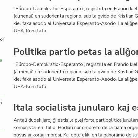
“Eŭropo-Demokratio-Esperanto”, registrita en Francio kiel 
,
(almenaŭ en sudorienta regiono, sub la gvido de Kristian Ga
kiel faka asocio al Universala Esperanto-Asocio. La aliĝp
UEA-Komitato.
por
Politika partio petas la aliĝ
a
“Eŭropo-Demokratio-Esperanto”, registrita en Francio kiel 
(almenaŭ en sudorienta regiono, sub la gvido de Kristian Ga
kiel faka asocio al Universala Esperanto-Asocio. La aliĝp
UEA-Komitato.
ri
Itala socialista junularo kaj 
Antaŭ dudek jaroj ĝi estis la plej forta partipolitika junul
komunista, en Italio. Hodiaŭ nur ombreto de la tiama org
povas ankorau impresi. Kaj eble eﬁki en la panoramo de la 