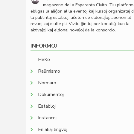
magazeno de la Esperanta Civito. Tiu platfor
ebligas la aliĝon al la eventoj kaj kursoj organizataj 
la paktintaj establoj, aĉeton de eldonaĵoj, abonon al
revuoj kaj multe pli. Vizitu ĝin tuj por konatiĝi kun la
aktivaĵoj kaj eldonaj novaĵoj de la konsorcio.
INFORMOJ
HeKo
Raŭmismo
Normaro
Dokumentoj
Establoj
Instancoj
En aliaj lingvoj