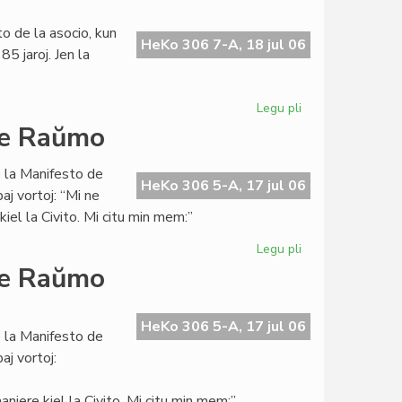
Socialista
Junularo
o de la asocio, kun
kaj
HeKo 306 7-A, 18 jul 06
5 jaroj. Jen la
esperanto
Legu pli
pri
Grava
 de Raŭmo
financa
krizo
e la Manifesto de
en
HeKo 306 5-A, 17 jul 06
aj vortoj: “Mi ne
SAT
iel la Civito. Mi citu min mem:”
Legu pli
pri
La
 de Raŭmo
"eraroj"
en
la
HeKo 306 5-A, 17 jul 06
e la Manifesto de
Manifesto
aj vortoj:
de
Raŭmo
niere kiel la Civito. Mi citu min mem:”