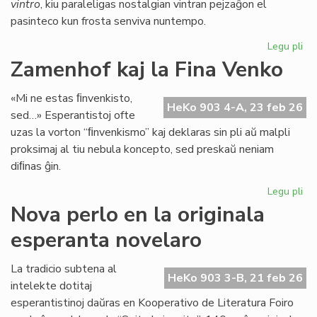
vintro
, kiu paraleligas nostalgian vintran pejzaĝon el
pasinteco kun frosta senviva nuntempo.
Legu pli
pri
Lit
Zamenhof kaj la Fina Venko
Foi
34
«Mi ne estas ﬁnvenkisto,
fru
HeKo 903 4-A, 23 feb 26
sed…» Esperantistoj ofte
ĉe
uzas la vorton “ﬁnvenkismo” kaj deklaras sin pli aŭ malpli
la
proksimaj al tiu nebula koncepto, sed preskaŭ neniam
pr
diﬁnas ĝin.
Legu pli
pri
Za
Nova perlo en la originala
kaj
esperanta novelaro
la
Fin
Ve
La tradicio subtena al
HeKo 903 3-B, 21 feb 26
intelekte dotitaj
esperantistinoj daŭras en Kooperativo de Literatura Foiro