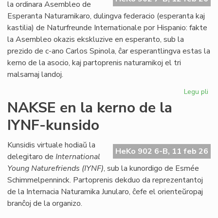
Kon
la ordinara Asembleo de
de
Esperanta Naturamikaro, dulingva federacio (esperanta kaj
Eŭ
kastilia) de Naturfreunde Internationale por Hispanio: fakte
la Asembleo okazis ekskluzive en esperanto, sub la
prezido de c-ano Carlos Spinola, ĉar esperantlingva estas la
kerno de la asocio, kaj partoprenis naturamikoj el tri
malsamaj landoj.
Legu pli
pri
Es
NAKSE en la kerno de la
Na
IYNF-kunsido
fi
gra
se
Kunsidis virtuale hodiaŭ la
HeKo 902 6-B, 11 feb 26
bo
delegitaro de
International
Young Naturefriends (IYNF)
, sub la kunordigo de Esmée
Schimmelpenninck. Partoprenis dekduo da reprezentantoj
de la Internacia Naturamika Junularo, ĉefe el orienteŭropaj
branĉoj de la organizo.