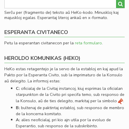
Serĉu per (fragmento de) teksto aŭ HeKo-kodo. Minuskloj kaj
majuskloj egalas. Esperantaj literoj ankaŭ en x-formato.
ESPERANTA CIVITANECO
Petu la esperantan civitanecon per la
reta formularo
.
HEROLDO KOMUNIKAS (HEKO)
HeKo estas retagentejo je la servo de la establoj en kaj apud la
Pakto por la Esperanta Civito, sub la imprimaturo de la Konsulo
aŭ delegito. La informoj estas:
C:
oﬁcialaj de la Civitaj instancoj, kiuj esprimas la oﬁcialan
starpunkton de la Civito pri specifa temo, sub responso de
la Konsulo, aŭ de ties delegito, markitaj per la simbolo
.
B:
bultenaj de paktintaj establoj, sub responso de membro
de la koncerna komitato.
A:
alies neoﬁcialaj, pri kio ajn utila por la evoluo de
Esperantio, sub responso de la subskribinto.