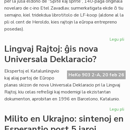
per la ĵusa eldono de “Spite kaj sprite”, 140-paĝa originala
novelaro de c-ino Etel Zavadlav, surmerkatigata ekde ĉi tiu
semajno, kiel tridekdua librotitolo de LF-koop (aldone al la
pli ol cent de Heroldo, kies rajtojn la eŭropa entrepreno
posedas).
Legu pli
pri
No
Lingvaj Rajtoj: ĝis nova
per
Universala Deklaracio?
en
la
ori
Ekspertoj el Katalunlingvio
HeKo 903 2-A, 20 feb 26
es
kaj aliaj partoj de Eŭropo
no
planas skizon de nova Universala Deklaracio pri la Lingvaj
Rajtoj, kiu celas refreŝigi kaj modernigi la ekzistantan
dokumenton, aprobitan en 1996 en Barcelono, Katalunio.
Legu pli
pri
Lin
Milito en Ukrajno: sintenoj en
Raj
Esperantio post 5 jaroj
ĝis