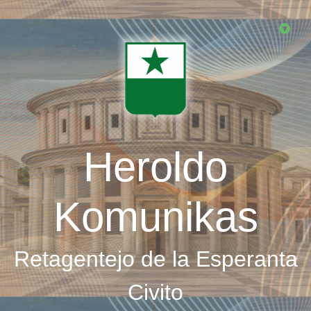
Skip
to
main
content
Heroldo
Komunikas
Retagentejo de la Esperanta
Civito