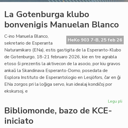
La Gotenburga klubo
bonvenigis Manuelan Blanco
C-ino Manuela Blanco,
HeKo 903 7-B, 25 feb 26
sekretario de Esperanta
Naturamikaro (ENa), estis gastigita de la Esperanto-Klubo
de Gotenburgo, 18-21 februaro 2026, kie en tre agrabla
etoso ŝi prezentis la aktivecon de la asocio, por kiu gravos
ankaŭ la Skandinava Esperanto-Domo, posedata de
Esplora Instituto de Esperantologio en Lesjöfors, ĉar en ĝi
ENa zorgos pri la loĝiga servo, kun idealaj kondiĉoj por
ekskursoj, e
Legu pli
pri
La
Bibliomonde, bazo de KCE-
Go
iniciato
kl
bo