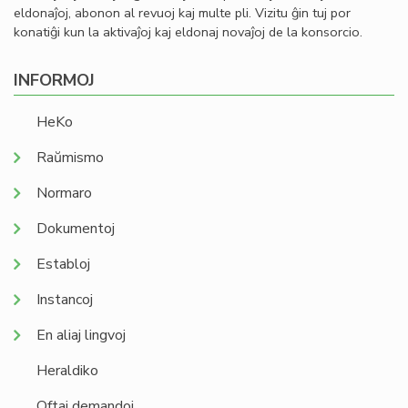
eldonaĵoj, abonon al revuoj kaj multe pli. Vizitu ĝin tuj por
konatiĝi kun la aktivaĵoj kaj eldonaj novaĵoj de la konsorcio.
INFORMOJ
HeKo
Raŭmismo
Normaro
Dokumentoj
Establoj
Instancoj
En aliaj lingvoj
Heraldiko
Oftaj demandoj