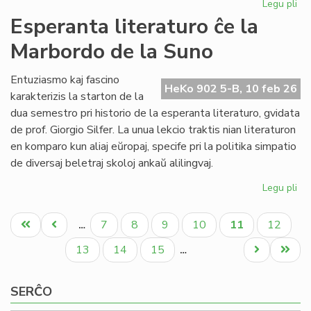
Legu pli
pri
NA
Esperanta literaturo ĉe la
en
Marbordo de la Suno
la
ke
de
Entuziasmo kaj fascino
HeKo 902 5-B, 10 feb 26
la
karakterizis la starton de la
IY
dua semestro pri historio de la esperanta literaturo, gvidata
ku
de prof. Giorgio Silfer. La unua lekcio traktis nian literaturon
en komparo kun aliaj eŭropaj, specife pri la politika simpatio
de diversaj beletraj skoloj ankaŭ alilingvaj.
Legu pli
pri
Es
Pagination
lit
Unua
Antaŭa
Paĝo
Paĝo
Paĝo
Paĝo
Aktuala
Paĝo
7
8
9
10
11
12
…
ĉe
paĝo
paĝo
paĝo
la
Paĝo
Paĝo
Paĝo
Next
Last
13
14
15
…
Ma
page
page
de
SERĈO
la
Su