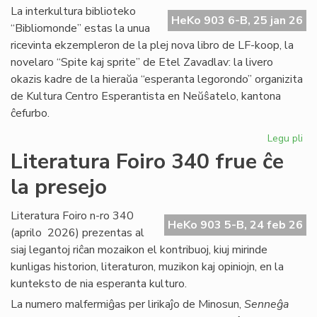
Ma
La interkultura biblioteko
HeKo 903 6-B, 25 jan 26
Bl
“Bibliomonde” estas la unua
ricevinta ekzempleron de la plej nova libro de LF-koop, la
novelaro “Spite kaj sprite” de Etel Zavadlav: la livero
okazis kadre de la hieraŭa “esperanta legorondo” organizita
de Kultura Centro Esperantista en Neŭŝatelo, kantona
ĉefurbo.
Legu pli
pri
Bi
Literatura Foiro 340 frue ĉe
ba
la presejo
de
KC
ini
Literatura Foiro n-ro 340
HeKo 903 5-B, 24 feb 26
(aprilo 2026) prezentas al
siaj legantoj riĉan mozaikon el kontribuoj, kiuj mirinde
kunligas historion, literaturon, muzikon kaj opiniojn, en la
kunteksto de nia esperanta kulturo.
La numero malfermiĝas per lirikaĵo de Minosun,
Senneĝa