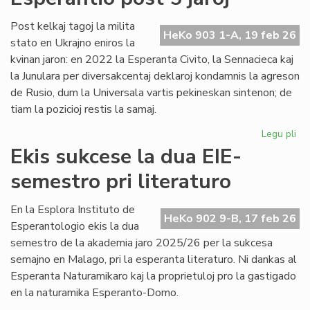
no
Un
Post kelkaj tagoj la milita
HeKo 903 1-A, 19 feb 26
De
stato en Ukrajno eniros la
kvinan jaron: en 2022 la Esperanta Civito, la Sennacieca kaj
la Junulara per diversakcentaj deklaroj kondamnis la agreson
de Rusio, dum la Universala vartis pekineskan sintenon; de
tiam la pozicioj restis la samaj.
Legu pli
pri
Mil
Ekis sukcese la dua EIE-
en
semestro pri literaturo
Ukr
sin
en
En la Esplora Instituto de
HeKo 902 9-B, 17 feb 26
Es
Esperantologio ekis la dua
po
semestro de la akademia jaro 2025/26 per la sukcesa
5
semajno en Malago, pri la esperanta literaturo. Ni dankas al
jar
Esperanta Naturamikaro kaj la proprietuloj pro la gastigado
en la naturamika Esperanto-Domo.