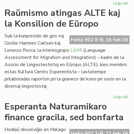
Legu pli
pri
Eki
Raŭmismo atingas ALTE kaj
su
la Konsilion de Eŭropo
la
du
EIE
Sub la kunprezido de ges-roj
HeKo 902 8-B, 16 feb 26
se
Cecilie Hamnes Carlsen kaj
pri
Lorenzo Rocca, la interesgrupo
LAMI
(
Language
lit
Assessment for Migration and Integration
) – kadre de la
Asocio de Lingvotestistoj en Eŭropo (ALTE), kies membro
estas Kultura Centro Esperentista – lastatempe
prilaboradas raporton pri la graveco de kono pri socio en la
diversaj lingvotestaj
Legu pli
pri
Ra
Esperanta Naturamikaro
at
finance gracila, sed bonfarta
AL
kaj
la
Hodiaŭ disvolviĝis en Malago
HeKo 902 7-B, 12 feb 26