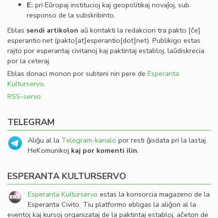
E:
pri Eŭropaj institucioj kaj geopolitikaj novaĵoj, sub
responso de la subskribinto.
Eblas
sendi
artikolon
aŭ kontakti la redakcion tra
pakto
[ĉe]
esperantio
.
net
(pakto[at]esperantio[dot]net)
. Publikigo estas
rajto por esperantaj civitanoj kaj paktintaj establoj, laŭdiskrecia
por la ceteraj.
Eblas donaci monon por subteni nin pere de
Esperanta
Kulturservo
.
RSS-servo
TELEGRAM
Aliĝu al la
Telegram-kanalo
por resti ĝisdata pri la lastaj
HeKomunikoj
kaj por komenti ilin
.
ESPERANTA KULTURSERVO
Esperanta Kulturservo
estas la konsorcia magazeno de la
Esperanta Civito. Tiu platformo ebligas la aliĝon al la
eventoj kaj kursoj organizataj de la paktintaj establoj, aĉeton de