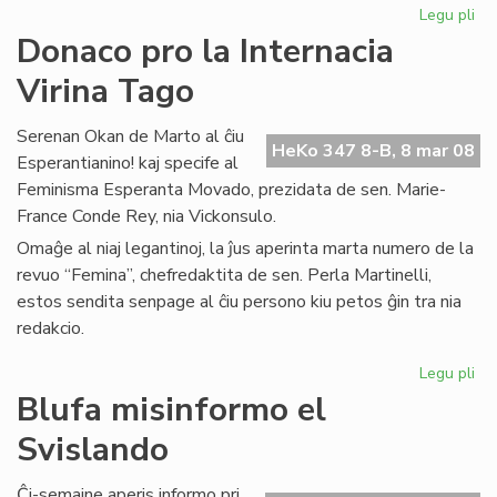
Legu pli
pri
Inf
Donaco pro la Internacia
el
Virina Tago
PE
Int
Serenan Okan de Marto al ĉiu
HeKo 347 8-B, 8 mar 08
Esperantianino! kaj specife al
Feminisma Esperanta Movado, prezidata de sen. Marie-
France Conde Rey, nia Vickonsulo.
Omaĝe al niaj legantinoj, la ĵus aperinta marta numero de la
revuo “Femina”, chefredaktita de sen. Perla Martinelli,
estos sendita senpage al ĉiu persono kiu petos ĝin tra nia
redakcio.
Legu pli
pri
Do
Blufa misinformo el
pr
Svislando
la
Int
Vir
Ĉi-semajne aperis informo pri