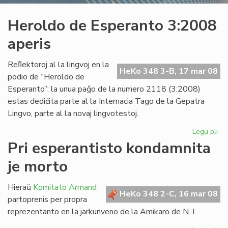
Heroldo de Esperanto 3:2008
aperis
Reﬂektoroj al la lingvoj en la
HeKo 348 3-B, 17 mar 08
podio de “Heroldo de
Esperanto”: la unua paĝo de la numero 2118 (3:2008)
estas dediĉita parte al la Internacia Tago de la Gepatra
Lingvo, parte al la novaj lingvotestoj.
Legu pli
pri
He
Pri esperantisto kondamnita
de
je morto
Es
3:
ape
Hieraŭ
Komitato Armand
HeKo 348 2-C, 16 mar 08
partoprenis per propra
reprezentanto en la jarkunveno de la Amikaro de N. I.