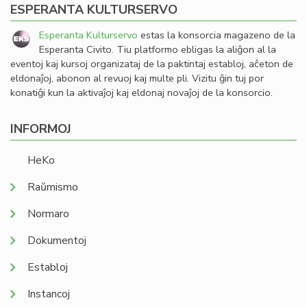
ESPERANTA KULTURSERVO
Esperanta Kulturservo
estas la konsorcia magazeno de la
Esperanta Civito. Tiu platformo ebligas la aliĝon al la
eventoj kaj kursoj organizataj de la paktintaj establoj, aĉeton de
eldonaĵoj, abonon al revuoj kaj multe pli. Vizitu ĝin tuj por
konatiĝi kun la aktivaĵoj kaj eldonaj novaĵoj de la konsorcio.
INFORMOJ
HeKo
Raŭmismo
Normaro
Dokumentoj
Establoj
Instancoj