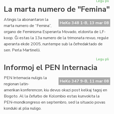
Legu pli
pri
Pri
La marta numero de "Femina"
esp
ko
Atingis la abonantaron la
je
HeKo 348 1-B, 13 mar 08
marta numero de “Femina”,
mo
organo de Feminisma Esperanta Movado, eldonita de LF-
koop. Ĝi estas la 13a numero de la trimonata revuo, regule
aperanta ekde 2005, nuntempe sub la ĉefredaktado de
sen. Perla Martinelli.
Legu pli
pri
La
Informoj el PEN Internacia
ma
nu
PEN Internacia nuligis la
de
HeKo 347 9-B, 11 mar 08
regionan latin-
"F
amerikan konferencon, kiu devus okazi post kelkaj tagoj en
Bogoto. Al la ĉefurbo de Kolombio estas kunvokita la
PEN-mondkongreso en septembro, sed la situacio povas
konduki al plia nuligo.