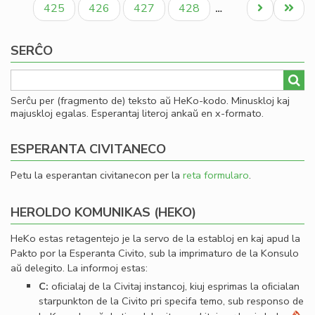
Paĝo
Paĝo
Paĝo
Paĝo
Next
Last
425
426
427
428
…
page
page
SERĈO
Serĉu per (fragmento de) teksto aŭ HeKo-kodo. Minuskloj kaj
majuskloj egalas. Esperantaj literoj ankaŭ en x-formato.
ESPERANTA CIVITANECO
Petu la esperantan civitanecon per la
reta formularo
.
HEROLDO KOMUNIKAS (HEKO)
HeKo estas retagentejo je la servo de la establoj en kaj apud la
Pakto por la Esperanta Civito, sub la imprimaturo de la Konsulo
aŭ delegito. La informoj estas:
C:
oﬁcialaj de la Civitaj instancoj, kiuj esprimas la oﬁcialan
starpunkton de la Civito pri specifa temo, sub responso de