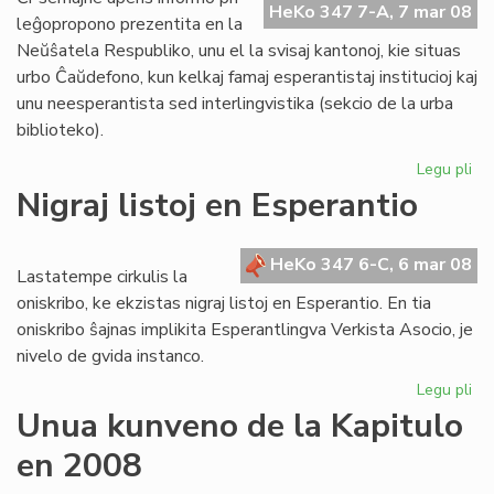
HeKo 347 7-A, 7 mar 08
Ta
leĝopropono prezentita en la
Neŭŝatela Respubliko, unu el la svisaj kantonoj, kie situas
urbo Ĉaŭdefono, kun kelkaj famaj esperantistaj institucioj kaj
unu neesperantista sed interlingvistika (sekcio de la urba
biblioteko).
Legu pli
pri
Bl
Nigraj listoj en Esperantio
mi
el
Sv
HeKo 347 6-C, 6 mar 08
Lastatempe cirkulis la
oniskribo, ke ekzistas nigraj listoj en Esperantio. En tia
oniskribo ŝajnas implikita Esperantlingva Verkista Asocio, je
nivelo de gvida instanco.
Legu pli
pri
Nig
Unua kunveno de la Kapitulo
list
en 2008
en
Es