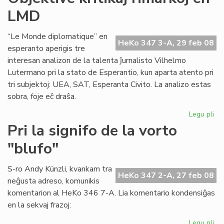
akc
LMD
la
ka
“Le Monde diplomatique” en
HeKo 347 3-A, 29 feb 08
esperanto aperigis tre
interesan analizon de la talenta ĵurnalisto Vilhelmo
Lutermano pri la stato de Esperantio, kun aparta atento pri
tri subjektoj: UEA, SAT, Esperanta Civito. La analizo estas
sobra, foje eĉ draŝa.
Legu pli
pri
Obj
Pri la signifo de la vorto
kri
"blufo"
rim
en
LM
S-ro Andy Künzli, kvankam tra
HeKo 347 2-A, 27 feb 08
neĝusta adreso, komunikis
komentarion al HeKo 346 7-A. Lia komentario kondensiĝas
en la sekvaj frazoj:
Legu pli
pri