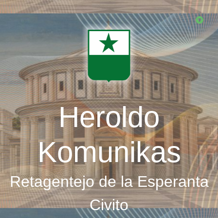
Skip
to
main
content
Heroldo
Komunikas
Retagentejo de la Esperanta
Civito