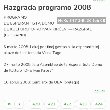
Pri
Razgrada programo 2008
la
sig
PROGRAMO
de
HeKo 347 1-B, 26 feb 08
DE ESPERANTISTA DOMO
la
DE KULTURO “D-RO IVAN KIRĈEV” — RAZGRAD
vor
(BULGARIO)
"bl
6 marto 2008: Lokaj poetinoj gastas al la esperantistoj
okaze de la Internacia Virina Tago
27 marto 2008: Jara Asembleo de la Esperantista Domo
de Kulturo “D-ro Ivan Kirĉev”
16 aprilo 2008: Cent jaroj de UEA (prelego)
Legu pli
pri
Ra
Pagination
pr
Unua
Antaŭa
Paĝo
Paĝo
Paĝo
Paĝo
Aktual
420
421
422
423
424
…
20
paĝo
paĝo
paĝo