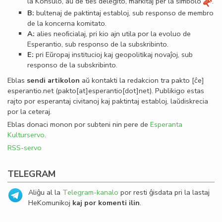
la Konsulo, aŭ de ties delegito, markitaj per la simbolo
.
B:
bultenaj de paktintaj establoj, sub responso de membro
de la koncerna komitato.
A:
alies neoﬁcialaj, pri kio ajn utila por la evoluo de
Esperantio, sub responso de la subskribinto.
E:
pri Eŭropaj institucioj kaj geopolitikaj novaĵoj, sub
responso de la subskribinto.
Eblas
sendi
artikolon
aŭ kontakti la redakcion tra
pakto
[ĉe]
esperantio
.
net
(pakto[at]esperantio[dot]net)
. Publikigo estas
rajto por esperantaj civitanoj kaj paktintaj establoj, laŭdiskrecia
por la ceteraj.
Eblas donaci monon por subteni nin pere de
Esperanta
Kulturservo
.
RSS-servo
TELEGRAM
Aliĝu al la
Telegram-kanalo
por resti ĝisdata pri la lastaj
HeKomunikoj
kaj por komenti ilin
.