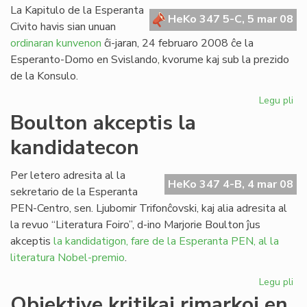
La Kapitulo de la Esperanta
HeKo 347 5-C, 5 mar 08
Civito havis sian unuan
ordinaran kunvenon
ĉi-jaran, 24 februaro 2008 ĉe la
Esperanto-Domo en Svislando, kvorume kaj sub la prezido
de la Konsulo.
Legu pli
pri
Un
Boulton akceptis la
ku
kandidatecon
de
la
Kap
Per letero adresita al la
HeKo 347 4-B, 4 mar 08
en
sekretario de la Esperanta
20
PEN-Centro, sen. Ljubomir Trifonĉovski, kaj alia adresita al
la revuo “Literatura Foiro”, d-ino Marjorie Boulton ĵus
akceptis
la kandidatigon, fare de la Esperanta PEN, al la
literatura Nobel-premio
.
Legu pli
pri
Bo
Objektive kritikaj rimarkoj en