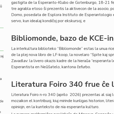
gastigita de la Esperanto-Klubo de Gotenburgo, 18-21 fe
aŭ
tre agrabla etoso ŝi prezentis la aktivecon de la asocio, 
Domo, posedata de Esplora Instituto de Esperantologio en 
servo, kun idealaj kondiĉoj por ekskursoj, e
Bibliomonde, bazo de KCE-in
La interkultura biblioteko “Bibliomonde” estas la unua ri
de la plej nova libro de LF-koop, la novelaro “Spite kaj sp
kaj
Zavadlav: la livero okazis kadre de la hieraŭa “esperanta 
Esperantista en Neŭŝatelo, kantona ĉefurbo.
la
Literatura Foiro 340 frue ĉe 
Literatura Foiro n-ro 340 (aprilo 2026) prezentas al siaj l
mozaikon el kontribuoj, kiuj mirinde kunligas historion, lite
 de
opiniojn, en la kunteksto de nia esperanta kulturo.
o