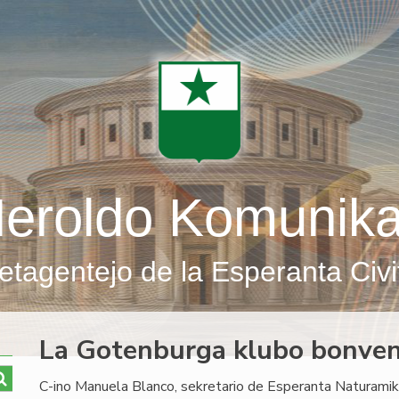
eroldo Komunik
etagentejo de la Esperanta Civi
La Gotenburga klubo bonven
C-ino Manuela Blanco, sekretario de Esperanta Naturamika