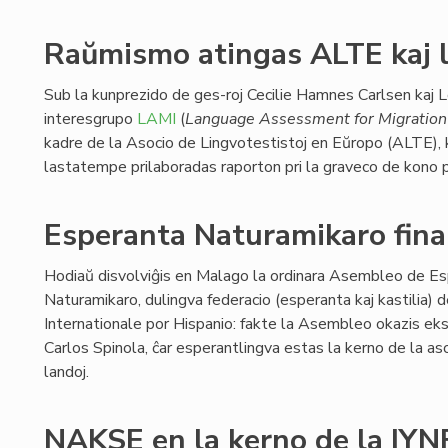
Raŭmismo atingas ALTE kaj l
Sub la kunprezido de ges-roj Cecilie Hamnes Carlsen kaj L
interesgrupo
LAMI
(
Language Assessment for Migration 
kadre de la Asocio de Lingvotestistoj en Eŭropo (ALTE),
lastatempe prilaboradas raporton pri la graveco de kono pr
Esperanta Naturamikaro finan
Hodiaŭ disvolviĝis en Malago la ordinara Asembleo de E
Naturamikaro, dulingva federacio (esperanta kaj kastilia) 
Internationale por Hispanio: fakte la Asembleo okazis eks
Carlos Spinola, ĉar esperantlingva estas la kerno de la aso
landoj.
NAKSE en la kerno de la IYN