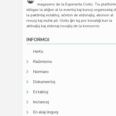
magazeno de la Esperanta Civito. Tiu platfor
ebligas la aliĝon al la eventoj kaj kursoj organizataj 
la paktintaj establoj, aĉeton de eldonaĵoj, abonon al
revuoj kaj multe pli. Vizitu ĝin tuj por konatiĝi kun la
aktivaĵoj kaj eldonaj novaĵoj de la konsorcio.
INFORMOJ
HeKo
Raŭmismo
Normaro
Dokumentoj
Establoj
Instancoj
En aliaj lingvoj