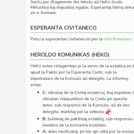
Serĉu per (fragmento de) teksto aŭ HeKo-kodo.
Minuskloj kaj majuskloj egalas. Esperantaj literoj ank
en x-formato.
ESPERANTA CIVITANECO
Petu la esperantan civitanecon per la
reta formularo
.
HEROLDO KOMUNIKAS (HEKO)
HeKo estas retagentejo je la servo de la establoj en 
apud la Pakto por la Esperanta Civito, sub la
imprimaturo de la Konsulo aŭ delegito. La informoj
estas:
C:
oﬁcialaj de la Civitaj instancoj, kiuj esprimas 
oﬁcialan starpunkton de la Civito pri specifa
temo, sub responso de la Konsulo, aŭ de ties
delegito, markitaj per la simbolo
.
B:
bultenaj de paktintaj establoj, sub responso
membro de la koncerna komitato.
A:
alies neoﬁcialaj, pri kio ajn utila por la evolu