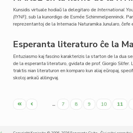
Kunsidis virtuale hodiaŭ la delegitaro de
International Yo
(IYNF)
, sub la kunordigo de Esmée Schimmelpenninck. Pa
reprezentantoj de la Internacia Naturamika Junularo, ĉefe e
Esperanta literaturo ĉe la M
Entuziasmo kaj fascino karakterizis la starton de la dua se
de la esperanta literaturo, gvidata de prof. Giorgio Silfer. 
traktis nian literaturon en komparo kun aliaj eŭropaj, specif
skoloj ankaŭ alilingvaj.
Pagination
Unua
Antaŭa
Paĝo
Paĝo
Paĝo
Paĝo
Aktual
7
8
9
10
11
…
paĝo
paĝo
paĝo