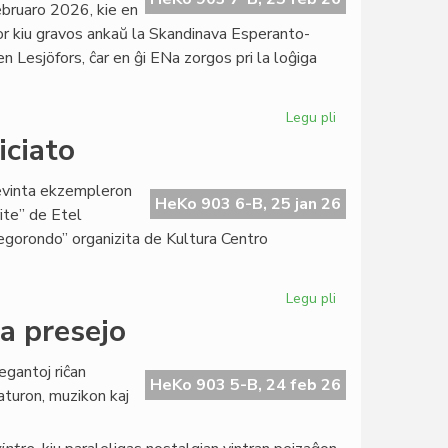
bruaro 2026, kie en
por kiu gravos ankaŭ la Skandinava Esperanto-
Lesjöfors, ĉar en ĝi ENa zorgos pri la loĝiga
Legu pli
pri
La
iciato
Gotenburga
klubo
cevinta ekzempleron
bonvenigis
HeKo 903 6-B, 25 jan 26
rite” de Etel
Manuelan
legorondo” organizita de Kultura Centro
Blanco
Legu pli
pri
Bibliomonde,
la presejo
bazo
de
egantoj riĉan
KCE-
HeKo 903 5-B, 24 feb 26
raturon, muzikon kaj
iniciato