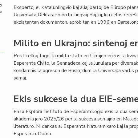
mo
Ekspertoj el Katalunlingvio kaj aliaj partoj de Eŭropo pla
de
Universala Deklaracio pri la Lingvaj Rajtoj, kiu celas refreŝi
ekzistantan dokumenton, aprobitan en 1996 en Barcelono,
Milito en Ukrajno: sintenoj e
Post kelkaj tagoj la milita stato en Ukrajno eniros la kvin
Esperanta Civito, la Sennacieca kaj la Junulara per diversa
kondamnis la agreson de Rusio, dum la Universala vartis pe
samaj.
Ekis sukcese la dua EIE-semes
En la Esplora Instituto de Esperantologio ekis la dua sem
akademia jaro 2025/26 per la sukcesa semajno en Malago,
literaturo. Ni dankas al Esperanta Naturamikaro kaj la pro
Esperanto-Domo.