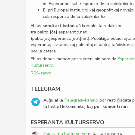
de Esperantio, sub responso de la subskribinto.
E:
pri Eŭropaj institucioj kaj geopolitikaj novaĵoj
sub responso de la subskribinto.
Eblas
sendi
artikolon
aŭ kontakti la redakcion
tra
pakto
[ĉe]
esperantio
.
net
(pakto[at]esperantio[dot]net)
. Publikigo estas rajto 
esperantaj civitanoj kaj paktintaj establoj, laŭdiskrecia
por la ceteraj.
Eblas donaci monon por subteni nin pere de
Esperant
Kulturservo
.
RSS-servo
TELEGRAM
Aliĝu al la
Telegram-kanalo
por resti ĝisdata p
la lastaj HeKomunikoj
kaj por komenti ilin
.
ESPERANTA KULTURSERVO
Esperanta Kulturservo
estas la konsorcia