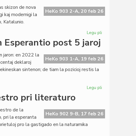
en
nas skizon de nova
la
HeKo 903 2-A, 20 feb 26
gi kaj modernigi la
originala
 Katalunio.
esperanta
novelaro
Legu pli
pri
Lingvaj
n Esperantio post 5 jaroj
Rajtoj:
ĝis
an jaron: en 2022 la
nova
HeKo 903 1-A, 19 feb 26
kcentaj deklaroj
Universala
kineskan sintenon; de tiam la pozicioj restis la
Deklaracio?
Legu pli
pri
Milito
tro pri literaturo
en
Ukrajno:
estro de la
sintenoj
HeKo 902 9-B, 17 feb 26
 pri la esperanta
en
prietuloj pro la gastigado en la naturamika
Esperantio
post