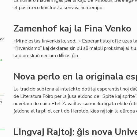
La numero malfermiĝas per lirikaĵo de Minosun,
Senneĝa v
el pasinteco kun frosta senviva nuntempo.
,
Zamenhof kaj la Fina Venko
por
«Mi ne estas ﬁnvenkisto, sed…» Esperantistoj ofte uzas l
“ﬁnvenkismo” kaj deklaras sin pli aŭ malpli proksimaj al ti
sed preskaŭ neniam diﬁnas ĝin.
a
Nova perlo en la originala e
La tradicio subtena al intelekte dotitaj esperantistinoj d
de Literatura Foiro per la ĵusa eldono de “Spite kaj sprite
ri
novelaro de c-ino Etel Zavadlav, surmerkatigata ekde ĉi ti
(aldone al la pli ol cent de Heroldo, kies rajtojn la eŭrop
Lingvaj Rajtoj: ĝis nova Univ