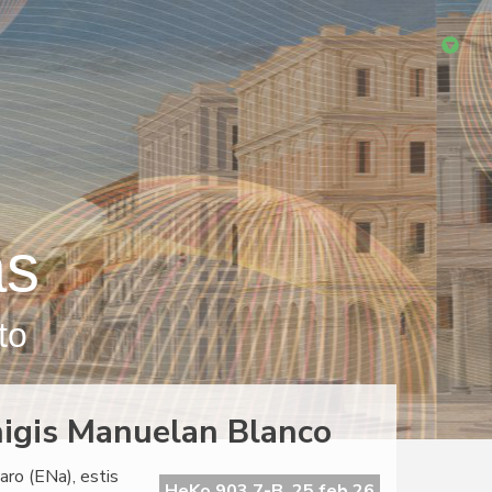
as
to
igis Manuelan Blanco
ro (ENa), estis
HeKo 903 7-B, 25 feb 26