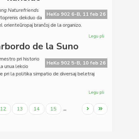
Naturamikaro
finance
ung Naturefriends
gracila,
HeKo 902 6-B, 11 feb 26
rtoprenis dekduo da
sed
l orienteŭropaj branĉoj de la organizo.
bonfarta
Legu pli
pri
NAKSE
arbordo de la Suno
en
la
mestro pri historio
kerno
HeKo 902 5-B, 10 feb 26
La unua lekcio
de
e pri la politika simpatio de diversaj beletraj
la
IYNF-
kunsido
Legu pli
pri
Esperanta
literaturo
a
Paĝo
Paĝo
Paĝo
Paĝo
Next
Last
12
13
14
15
…
ĉe
page
page
la
Marbordo
de
la