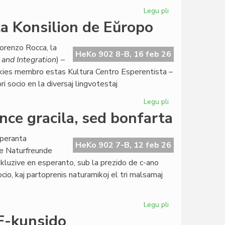
5
Legu pli
pri
jaroj
Ekis
a Konsilion de Eŭropo
sukcese
la
orenzo Rocca, la
dua
HeKo 902 8-B, 16 feb 26
and Integration
) –
EIE-
 kies membro estas Kultura Centro Esperentista –
semestro
i socio en la diversaj lingvotestaj
pri
literaturo
Legu pli
pri
Raŭmismo
ce gracila, sed bonfarta
atingas
ALTE
speranta
kaj
HeKo 902 7-B, 12 feb 26
de Naturfreunde
la
kluzive en esperanto, sub la prezido de c-ano
Konsilion
cio, kaj partoprenis naturamikoj el tri malsamaj
de
Eŭropo
Legu pli
pri
Esperanta
F-kunsido