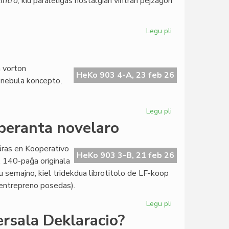
intro
, kiu paraleligas nostalgian vintran pejzaĝon
Legu pli
pri
Literatura
Foiro
340
a vorton
frue
HeKo 903 4-A, 23 feb 26
u nebula koncepto,
ĉe
la
presejo
Legu pli
pri
Zamenhof
speranta novelaro
kaj
la
aŭras en Kooperativo
Fina
HeKo 903 3-B, 21 feb 26
”, 140-paĝa originala
Venko
u semajno, kiel tridekdua librotitolo de LF-koop
a entrepreno posedas).
Legu pli
pri
Nova
ersala Deklaracio?
perlo