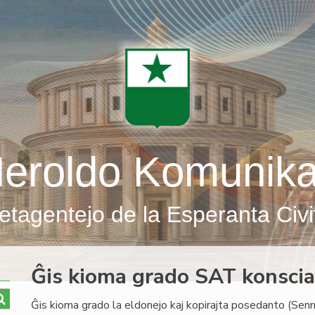
eroldo Komunik
etagentejo de la Esperanta Civi
Ĝis kioma grado SAT konscias
Ĝis kioma grado la eldonejo kaj kopirajta posedanto (Sen