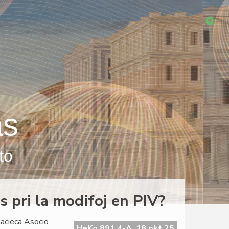
as
to
 pri la modifoj en PIV?
nacieca Asocio
HeKo 891 4-A, 18 okt 25