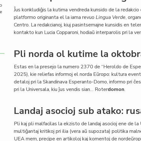
mo
Ĵus konkludiĝis la kutima vendreda kunsido de la redakcio
de
platformo originanta el la iama revuo
Lingua Verde
, organ
Centro. La redakcianoj, kiuj pasintsemajne kunsidis en tele
kontakto kun Lucia Copparoni, hodiaŭ interparolis pri la ven
Pli norda ol kutime la oktob
Estas en la presejo la numero 2370 de “Heroldo de Espe
2025), kie reliefas informoj el norda Eŭropo: kultura event
detaloj pri la Skandinava Esperanto-Domo, informo pri ĉe
pri la Universala, kiu ĵus vendis sian… Roter
domon
.
Landaj asocioj sub atako: rusa
Pli kaj pli malfacilas la ekzisto de landaj asocioj ene de la
multiĝantaj kritikoj pri ilia (vera aŭ supozata) politika ma
UEA mem, precipe en artikoloj kaj komentoj de nordeŭrop