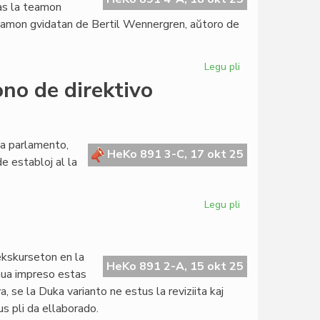
zas la teamon
 teamon gvidatan de Bertil Wennergren, aŭtoro de
Legu pli
pri
Ĝis
no de direktivo
kioma
grado
SAT
konscias
ta parlamento,
HeKo 891 3-C, 17 okt 25
pri
e establoj al la
la
modifoj
en
Legu pli
pri
PIV?
Forumokonsulto
por
la
 ekskurseton en la
propono
HeKo 891 2-A, 15 okt 25
unua impreso estas
de
, se la Duka varianto ne estus la reviziita kaj
direktivo
s pli da ellaborado.
Barikumutima