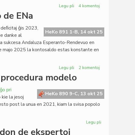
Legu pli
pri
4 komentoj
Survoje
o de ENa
al
(mis)nova
deﬁcitaj ĝis 2023,
PIV?
HeKo 891 1-B, 14 okt 25
pe danke al
ŭ la sukcesa Andaluza Esperanto-Rendevuo en
kde majo 2025 la kontosaldo estas konstante en
Legu pli
pri
2 komentoj
Resanigita
s procedura modelo
la
financa
ĝo pri
situacio
HeKo 890 9-C, 13 okt 25
kie la jesoj
de
 testo post la unua en 2021, kiam la svisa popolo
ENa
Legu pli
pri
Elektronika
adon de ekspertoj
identigo: