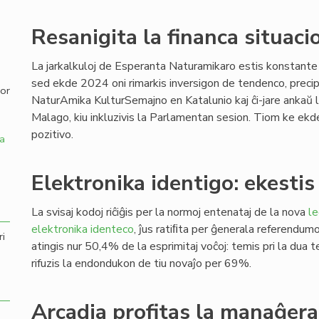
,
Resanigita la financa situaci
La jarkalkuloj de Esperanta Naturamikaro estis konstante 
sed ekde 2024 oni rimarkis inversigon de tendenco, preci
por
NaturAmika KulturSemajno en Katalunio kaj ĉi-jare anka
Malago, kiu inkluzivis la Parlamentan sesion. Tiom ke e
pozitivo.
a
Elektronika identigo: ekesti
La svisaj kodoj riĉiĝis per la normoj entenataj de la nova
le
elektronika identeco
, ĵus ratiﬁta per ĝenerala referendumo 
ri
atingis nur 50,4% de la esprimitaj voĉoj: temis pri la dua
rifuzis la endondukon de tiu novaĵo per 69%.
Arcadia profitas la manaĝer