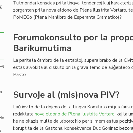
Tutmonda) konscias pri la lingvaj tendencoj kiuj karakteri
aŭ
zorgantan pri la nova eldono de Plena Ilustrita Vortaro,
PoMEGo (Plena Manlibro de Esperanta Gramatiko)?
Forumokonsulto por la propo
Barikumutima
La pariteta ĉambro de la establoj, supera brako de la Civi
kaj
estas alvokita al diskuto pri la grava temo de aliĝebleco d
Pakto.
la
Survoje al (mis)nova PIV?
Laŭ invito de la dojeno de la Lingva Komitato mi ĵus faris
redaktata
nova eldono de Plena Ilustrita Vortaro
, kaj la 
 de
ke ne okazis multe da laboro; kio per si mem estus pozitiva
koruptita de la Gastona, konsekvence Duc Goninaz bezonu
o