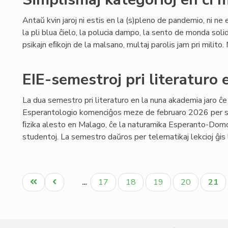
Antaŭ kvin jaroj ni estis en la (s)pleno de pandemio, ni ne e
la pli blua ĉielo, la polucia dampo, la sento de monda soli
psikajn eﬁkojn de la malsano, multaj parolis jam pri milito. 
EIE-semestroj pri literaturo 
La dua semestro pri literaturo en la nuna akademia jaro ĉe
Esperantologio komenciĝos meze de februaro 2026 per s
ﬁzika alesto en Malago, ĉe la naturamika Esperanto-Domo,
studentoj. La semestro daŭros per telematikaj lekcioj ĝis 
Pagination
Unua
Antaŭa
Paĝo
Paĝo
Paĝo
Paĝo
Aktu
17
18
19
20
21
…
paĝo
paĝo
paĝo