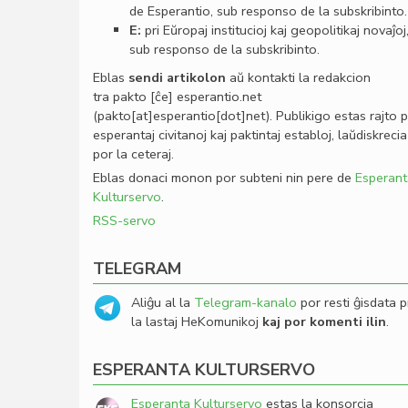
de Esperantio, sub responso de la subskribinto.
E:
pri Eŭropaj institucioj kaj geopolitikaj novaĵoj
sub responso de la subskribinto.
Eblas
sendi
artikolon
aŭ kontakti la redakcion
tra
pakto
[ĉe]
esperantio
.
net
(pakto[at]esperantio[dot]net)
. Publikigo estas rajto 
esperantaj civitanoj kaj paktintaj establoj, laŭdiskrecia
por la ceteraj.
Eblas donaci monon por subteni nin pere de
Esperant
Kulturservo
.
RSS-servo
TELEGRAM
Aliĝu al la
Telegram-kanalo
por resti ĝisdata p
la lastaj HeKomunikoj
kaj por komenti ilin
.
ESPERANTA KULTURSERVO
Esperanta Kulturservo
estas la konsorcia