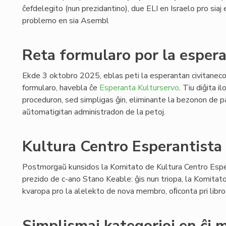
ĉefdelegito (nun prezidantino), due ELI en Israelo pro siaj e
problemo en sia Asembl
Reta formularo por la espera
Ekde 3 oktobro 2025, eblas peti la esperantan civitaneco
formularo, havebla ĉe
Esperanta Kulturservo
. Tiu diĝita i
proceduron, sed simpligas ĝin, eliminante la bezonon de pa
aŭtomatigitan administradon de la petoj.
Kultura Centro Esperantista 
Postmorgaŭ kunsidos la Komitato de Kultura Centro Esper
prezido de c-ano Stano Keable: ĝis nun triopa, la Komitat
kvaropa pro la alelekto de nova membro, oﬁconta pri libro
Simplismaj kategorioj en ĉi