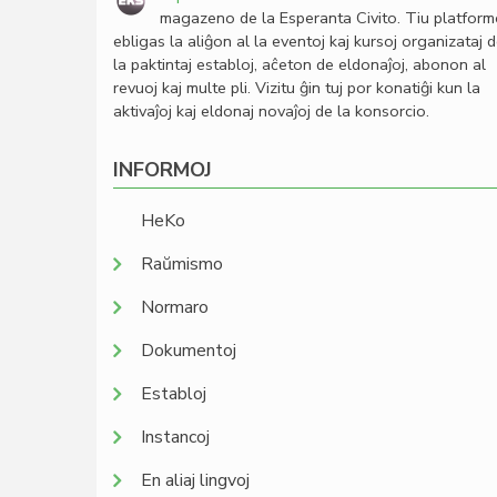
magazeno de la Esperanta Civito. Tiu platfor
ebligas la aliĝon al la eventoj kaj kursoj organizataj 
la paktintaj establoj, aĉeton de eldonaĵoj, abonon al
revuoj kaj multe pli. Vizitu ĝin tuj por konatiĝi kun la
aktivaĵoj kaj eldonaj novaĵoj de la konsorcio.
INFORMOJ
HeKo
Raŭmismo
Normaro
Dokumentoj
Establoj
Instancoj
En aliaj lingvoj