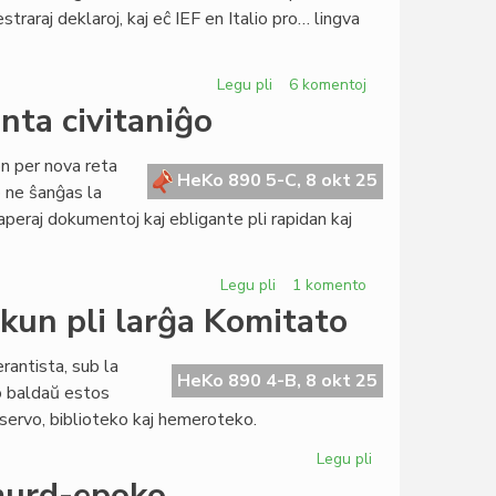
straraj deklaroj, kaj eĉ IEF en Italio pro… lingva
Heroldo
(2370)
Legu pli
pri
6 komentoj
Landaj
nta civitaniĝo
asocioj
sub
n per nova reta
atako:
HeKo 890 5-C, 8 okt 25
lo ne ŝanĝas la
rusa,
peraj dokumentoj kaj ebligante pli rapidan kaj
israela,
eĉ
itala
Legu pli
pri
1 komento
Reta
kun pli larĝa Komitato
formularo
por
antista, sub la
la
HeKo 890 4-B, 8 okt 25
o baldaŭ estos
esperanta
servo, biblioteko kaj hemeroteko.
civitaniĝo
Legu pli
pri
Kultura
 murd-epoko