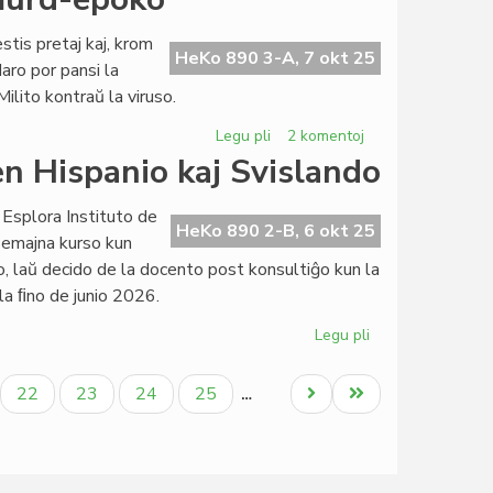
Centro
Esperantista
stis pretaj kaj, krom
kun
HeKo 890 3-A, 7 okt 25
daro por pansi la
pli
Milito kontraŭ la viruso.
larĝa
Komitato
Legu pli
pri
2 komentoj
Simplismaj
en Hispanio kaj Svislando
kategorioj
en
 Esplora Instituto de
ĉi
HeKo 890 2-B, 6 okt 25
emajna kurso kun
murd-
 laŭ decido de la docento post konsultiĝo kun la
epoko
la ﬁno de junio 2026.
Legu pli
pri
EIE-
semestroj
ala
Paĝo
Paĝo
Paĝo
Paĝo
Next
Last
22
23
24
25
…
pri
page
page
literaturo
en
Hispanio