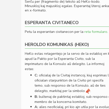
Serĉu per (fragmento de) teksto aŭ HeKo-kodo.
Minuskloj kaj majuskloj egalas. Esperantaj literoj ank
en x-formato.
ESPERANTA CIVITANECO
Petu la esperantan civitanecon per la
reta formularo
.
HEROLDO KOMUNIKAS (HEKO)
HeKo estas retagentejo je la servo de la establoj en 
apud la Pakto por la Esperanta Civito, sub la
imprimaturo de la Konsulo aŭ delegito. La informoj
estas:
C:
oﬁcialaj de la Civitaj instancoj, kiuj esprimas 
oﬁcialan starpunkton de la Civito pri specifa
temo, sub responso de la Konsulo, aŭ de ties
delegito, markitaj per la simbolo
.
B:
bultenaj de paktintaj establoj, sub responso
membro de la koncerna komitato.
A:
alies neoﬁcialaj, pri kio ajn utila por la evolu