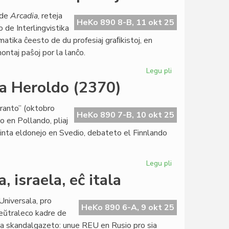
ekestis
 de
Arcadia
, reteja
procedura
HeKo 890 8-B, 11 okt 25
o de Interlingvistika
modelo
matika ĉeesto de du profesiaj graﬁkistoj, en
ontaj paŝoj por la lanĉo.
Legu pli
pri
Arcadia
ra Heroldo (2370)
profitas
la
ranto” (oktobro
manaĝeradon
HeKo 890 7-B, 10 okt 25
o en Pollando, pliaj
de
sinta eldonejo en Svedio, debateto el Finnlando
ekspertoj
Legu pli
pri
Pli
, israela, eĉ itala
norda
ol
 Universala, pro
kutime
HeKo 890 6-A, 9 okt 25
lneŭtraleco kadre de
la
a skandalgazeto: unue REU en Rusio pro sia
oktobra