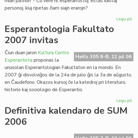
mian patrion”? Ĉu vere ni, esperantistoj, estas idiotaj
personoj, kiuj ripetas ĉiam siajn erarojn?
Legu pli
pri
De
Esperantologia Fakultato
kia
2007 invitas
pup
ve
la
Ĉiun duan jaron
Kultura Centro
HeKo 305 8-B, 12 jul 06
pre
Esperantista
proponas la
unusolan Esperantologian Fakultaton en la mondo. En
2007 ĝi disvolviĝos de la 24a de julio ĝis la 3a de aŭgusto,
en Ĉaudefono. Okazos kursoj ĉe la katedroj pri literaturo,
historio kaj sociologio de Esperantio.
Legu pli
pri
Es
Definitiva kalendaro de SUM
Fak
2006
20
inv