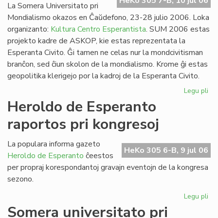
HeKo 305 7-B, 10 jul 06
La Somera Universitato pri
Mondialismo okazos en Ĉaŭdefono, 23-28 julio 2006. Loka
organizanto:
Kultura Centro Esperantista
. SUM 2006 estas
projekto kadre de ASKOP, kie estas reprezentata la
Esperanta Civito. Ĝi tamen ne celas nur la mondcivitisman
branĉon, sed ĉiun skolon de la mondialismo. Krome ĝi estas
geopolitika klerigejo por la kadroj de la Esperanta Civito.
Legu pli
pri
Def
Heroldo de Esperanto
ka
raportos pri kongresoj
de
SU
20
La populara informa gazeto
HeKo 305 6-B, 9 jul 06
Heroldo de Esperanto
ĉeestos
per propraj korespondantoj gravajn eventojn de la kongresa
sezono.
Legu pli
pri
He
Somera universitato pri
de