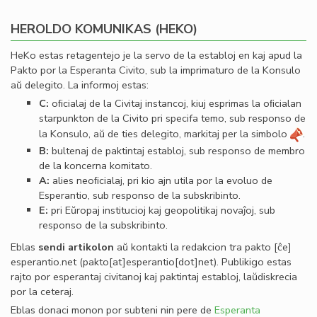
HEROLDO KOMUNIKAS (HEKO)
HeKo estas retagentejo je la servo de la establoj en kaj apud la
Pakto por la Esperanta Civito, sub la imprimaturo de la Konsulo
aŭ delegito. La informoj estas:
C:
oﬁcialaj de la Civitaj instancoj, kiuj esprimas la oﬁcialan
starpunkton de la Civito pri specifa temo, sub responso de
la Konsulo, aŭ de ties delegito, markitaj per la simbolo
.
B:
bultenaj de paktintaj establoj, sub responso de membro
de la koncerna komitato.
A:
alies neoﬁcialaj, pri kio ajn utila por la evoluo de
Esperantio, sub responso de la subskribinto.
E:
pri Eŭropaj institucioj kaj geopolitikaj novaĵoj, sub
responso de la subskribinto.
Eblas
sendi
artikolon
aŭ kontakti la redakcion tra
pakto
[ĉe]
esperantio
.
net
(pakto[at]esperantio[dot]net)
. Publikigo estas
rajto por esperantaj civitanoj kaj paktintaj establoj, laŭdiskrecia
por la ceteraj.
Eblas donaci monon por subteni nin pere de
Esperanta