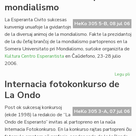
mondialismo
Es
ra
pri
La Esperanta Civito sukcesas
HeKo 305 5-B, 08 jul 06
ko
kunvenigi unuafoje la gvidantojn
de la diversaj animoj de la mondialismo. Fakte la prezidantoj
de la du ĉefaj branĉoj de la mondialismo partoprenos en la
Somera Universitato pri Mondialismo, surloke organizita de
Kultura Centro Esperantista
en Ĉaŭdefono, 23-28 julio
2006.
Legu pli
pri
So
Internacia fotokonkurso de
uni
La Ondo
pri
mo
Post ok sukcesaj konkursoj
HeKo 305 3-A, 07 jul 06
(ekde 1998) la redakcio de “La
Ondo de Esperanto” invitas al partopreno en la naŭa
Internacia Fotokonkurso. En la konkurso rajtas partopreni ĉiu