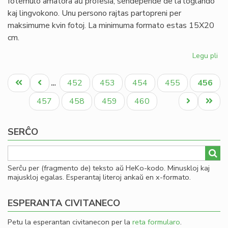
fotemulo amatora aŭ profesia, sendepende de la loĝlando
kaj lingvokono. Unu persono rajtas partopreni per
maksimume kvin fotoj. La minimuma formato estas 15X20
cm.
Legu pli
pri
Int
Pagination
fo
Unua
Antaŭa
Paĝo
Paĝo
Paĝo
Paĝo
Aktual
452
453
454
455
456
…
de
paĝo
paĝo
paĝo
La
Paĝo
Paĝo
Paĝo
Paĝo
Next
Last
457
458
459
460
On
page
page
SERĈO
Serĉu per (fragmento de) teksto aŭ HeKo-kodo. Minuskloj kaj
majuskloj egalas. Esperantaj literoj ankaŭ en x-formato.
ESPERANTA CIVITANECO
Petu la esperantan civitanecon per la
reta formularo
.