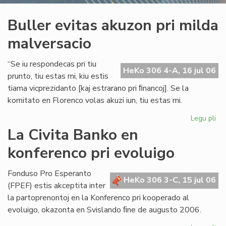
Buller evitas akuzon pri milda
malversacio
“Se iu respondecas pri tiu
HeKo 306 4-A, 16 jul 06
prunto, tiu estas mi, kiu estis
tiama vicprezidanto [kaj estrarano pri ﬁnancoj]. Se la
komitato en Florenco volas akuzi iun, tiu estas mi.
Legu pli
pri
Bul
La Civita Banko en
evi
konferenco pri evoluigo
ak
pri
mi
Fonduso Pro Esperanto
HeKo 306 3-C, 15 jul 06
ma
(FPEF) estis akceptita inter
la partoprenontoj en la Konferenco pri kooperado al
evoluigo, okazonta en Svislando ﬁne de augusto 2006.