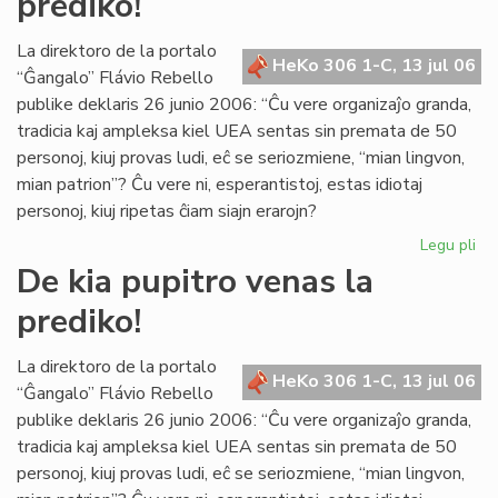
prediko!
uni
rek
La direktoro de la portalo
HeKo 306 1-C, 13 jul 06
“Ĝangalo” Flávio Rebello
publike deklaris 26 junio 2006: “Ĉu vere organizaĵo granda,
tradicia kaj ampleksa kiel UEA sentas sin premata de 50
personoj, kiuj provas ludi, eĉ se seriozmiene, “mian lingvon,
mian patrion”? Ĉu vere ni, esperantistoj, estas idiotaj
personoj, kiuj ripetas ĉiam siajn erarojn?
Legu pli
pri
De
De kia pupitro venas la
kia
prediko!
pup
ve
la
La direktoro de la portalo
HeKo 306 1-C, 13 jul 06
pre
“Ĝangalo” Flávio Rebello
publike deklaris 26 junio 2006: “Ĉu vere organizaĵo granda,
tradicia kaj ampleksa kiel UEA sentas sin premata de 50
personoj, kiuj provas ludi, eĉ se seriozmiene, “mian lingvon,