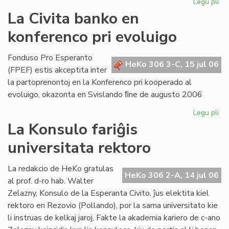
Legu pli
pri
La
La Civita banko en
Civ
konferenco pri evoluigo
Ba
en
ko
Fonduso Pro Esperanto
HeKo 306 3-C, 15 jul 06
pri
(FPEF) estis akceptita inter
ev
la partoprenontoj en la Konferenco pri kooperado al
evoluigo, okazonta en Svislando ﬁne de augusto 2006
Legu pli
pri
La
La Konsulo fariĝis
Civ
universitata rektoro
ba
en
ko
La redakcio de HeKo gratulas
HeKo 306 2-A, 14 jul 06
pri
al prof. d-ro hab. Walter
ev
Zelazny, Konsulo de la Esperanta Civito, ĵus elektita kiel
rektoro en Rezovio (Pollando), por la sama universitato kie
li instruas de kelkaj jaroj. Fakte la akademia kariero de c-ano