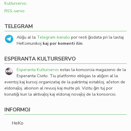
Kulturservo
.
RSS-servo
TELEGRAM
Aliĝu al la
Telegram-kanalo
por resti ĝisdata pri la lastaj
HeKomunikoj
kaj por komenti ilin
.
ESPERANTA KULTURSERVO
Esperanta Kulturservo
estas la konsorcia magazeno de la
Esperanta Civito. Tiu platformo ebligas la aliĝon al la
eventoj kaj kursoj organizataj de la paktintaj establoj, aĉeton de
eldonaĵoj, abonon al revuoj kaj multe pli. Vizitu ĝin tuj por
konatiĝi kun la aktivaĵoj kaj eldonaj novaĵoj de la konsorcio.
INFORMOJ
HeKo