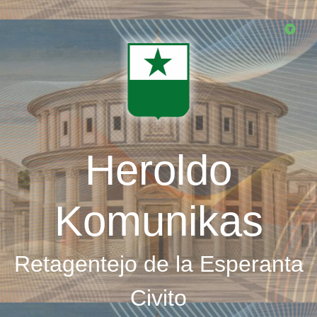
Skip
to
main
content
Heroldo
Komunikas
Retagentejo de la Esperanta
Civito