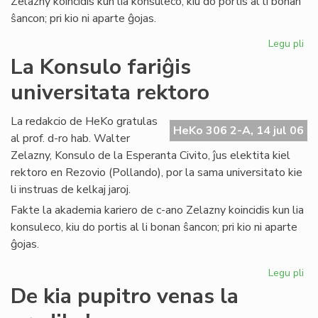
Zelazny koincidis kun lia konsuleco, kiu do portis al li bonan
ŝancon; pri kio ni aparte ĝojas.
Legu pli
pri
La
La Konsulo fariĝis
Ko
universitata rektoro
far
uni
rek
La redakcio de HeKo gratulas
HeKo 306 2-A, 14 jul 06
al prof. d-ro hab. Walter
Zelazny, Konsulo de la Esperanta Civito, ĵus elektita kiel
rektoro en Rezovio (Pollando), por la sama universitato kie
li instruas de kelkaj jaroj.
Fakte la akademia kariero de c-ano Zelazny koincidis kun lia
konsuleco, kiu do portis al li bonan ŝancon; pri kio ni aparte
ĝojas.
Legu pli
pri
La
De kia pupitro venas la
Ko
far