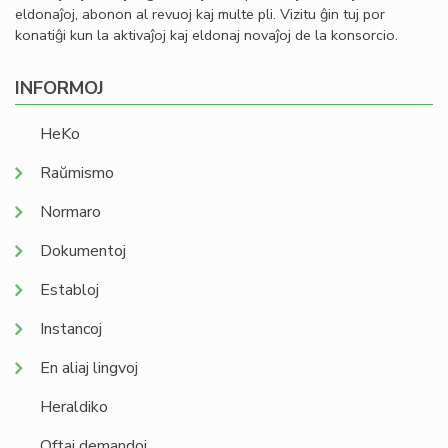
eldonaĵoj, abonon al revuoj kaj multe pli. Vizitu ĝin tuj por
konatiĝi kun la aktivaĵoj kaj eldonaj novaĵoj de la konsorcio.
INFORMOJ
HeKo
Raŭmismo
Normaro
Dokumentoj
Establoj
Instancoj
En aliaj lingvoj
Heraldiko
Oftaj demandoj