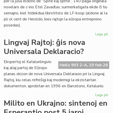
per la ĵusa eldono de “Spite kaj sprite”, 140-paĝa originala
novelaro de c-ino Etel Zavadlav, surmerkatigata ekde ĉi tiu
semajno, kiel tridekdua librotitolo de LF-koop (aldone al la
pli ol cent de Heroldo, kies rajtojn la eŭropa entrepreno
posedas).
Legu pli
pri
No
Lingvaj Rajtoj: ĝis nova
per
Universala Deklaracio?
en
la
ori
Ekspertoj el Katalunlingvio
HeKo 903 2-A, 20 feb 26
es
kaj aliaj partoj de Eŭropo
no
planas skizon de nova Universala Deklaracio pri la Lingvaj
Rajtoj, kiu celas refreŝigi kaj modernigi la ekzistantan
dokumenton, aprobitan en 1996 en Barcelono, Katalunio.
Legu pli
pri
Lin
Milito en Ukrajno: sintenoj en
Raj
Esperantio post 5 jaroj
ĝis