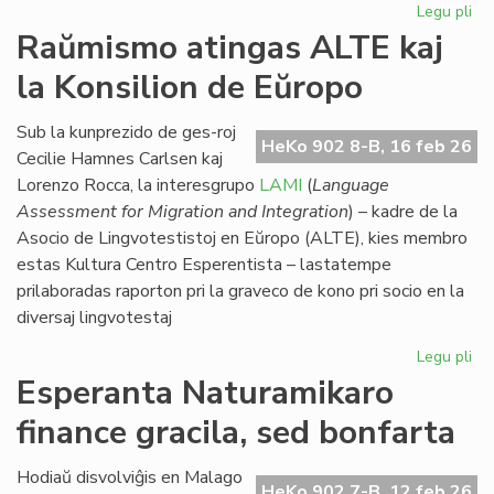
Legu pli
pri
Eki
Raŭmismo atingas ALTE kaj
su
la Konsilion de Eŭropo
la
du
EIE
Sub la kunprezido de ges-roj
HeKo 902 8-B, 16 feb 26
se
Cecilie Hamnes Carlsen kaj
pri
Lorenzo Rocca, la interesgrupo
LAMI
(
Language
lit
Assessment for Migration and Integration
) – kadre de la
Asocio de Lingvotestistoj en Eŭropo (ALTE), kies membro
estas Kultura Centro Esperentista – lastatempe
prilaboradas raporton pri la graveco de kono pri socio en la
diversaj lingvotestaj
Legu pli
pri
Ra
Esperanta Naturamikaro
at
finance gracila, sed bonfarta
AL
kaj
la
Hodiaŭ disvolviĝis en Malago
HeKo 902 7-B, 12 feb 26