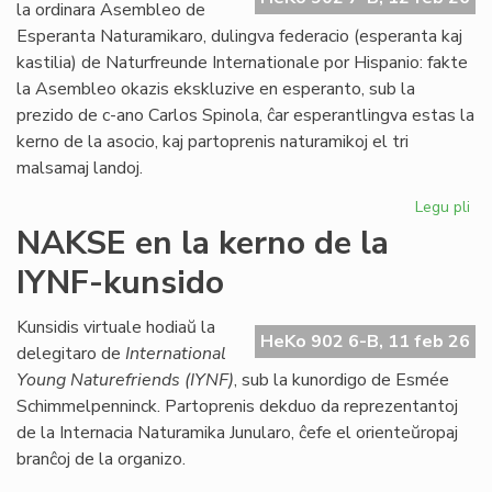
Kon
la ordinara Asembleo de
de
Esperanta Naturamikaro, dulingva federacio (esperanta kaj
Eŭ
kastilia) de Naturfreunde Internationale por Hispanio: fakte
la Asembleo okazis ekskluzive en esperanto, sub la
prezido de c-ano Carlos Spinola, ĉar esperantlingva estas la
kerno de la asocio, kaj partoprenis naturamikoj el tri
malsamaj landoj.
Legu pli
pri
Es
NAKSE en la kerno de la
Na
IYNF-kunsido
fi
gra
se
Kunsidis virtuale hodiaŭ la
HeKo 902 6-B, 11 feb 26
bo
delegitaro de
International
Young Naturefriends (IYNF)
, sub la kunordigo de Esmée
Schimmelpenninck. Partoprenis dekduo da reprezentantoj
de la Internacia Naturamika Junularo, ĉefe el orienteŭropaj
branĉoj de la organizo.