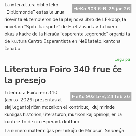
Ma
La interkultura biblioteko
HeKo 903 6-B, 25 jan 26
Bl
“Bibliomonde” estas la unua
ricevinta ekzempleron de la plej nova libro de LF-koop, la
novelaro “Spite kaj sprite” de Etel Zavadlav: la livero
okazis kadre de la hieraŭa “esperanta legorondo” organizita
de Kultura Centro Esperantista en Neŭŝatelo, kantona
ĉefurbo.
Legu pli
pri
Bi
Literatura Foiro 340 frue ĉe
ba
la presejo
de
KC
ini
Literatura Foiro n-ro 340
HeKo 903 5-B, 24 feb 26
(aprilo 2026) prezentas al
siaj legantoj riĉan mozaikon el kontribuoj, kiuj mirinde
kunligas historion, literaturon, muzikon kaj opiniojn, en la
kunteksto de nia esperanta kulturo.
La numero malfermiĝas per lirikaĵo de Minosun,
Senneĝa