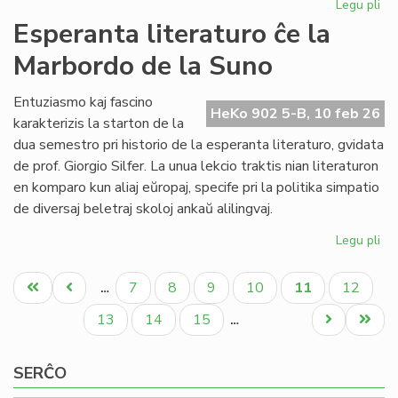
Legu pli
pri
NA
Esperanta literaturo ĉe la
en
Marbordo de la Suno
la
ke
de
Entuziasmo kaj fascino
HeKo 902 5-B, 10 feb 26
la
karakterizis la starton de la
IY
dua semestro pri historio de la esperanta literaturo, gvidata
ku
de prof. Giorgio Silfer. La unua lekcio traktis nian literaturon
en komparo kun aliaj eŭropaj, specife pri la politika simpatio
de diversaj beletraj skoloj ankaŭ alilingvaj.
Legu pli
pri
Es
Pagination
lit
Unua
Antaŭa
Paĝo
Paĝo
Paĝo
Paĝo
Aktuala
Paĝo
7
8
9
10
11
12
…
ĉe
paĝo
paĝo
paĝo
la
Paĝo
Paĝo
Paĝo
Next
Last
13
14
15
…
Ma
page
page
de
SERĈO
la
Su