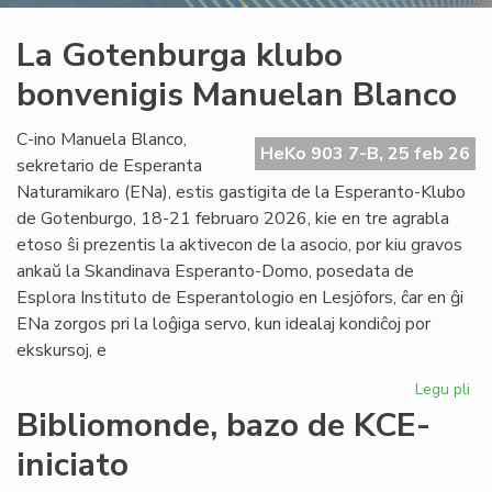
La Gotenburga klubo
bonvenigis Manuelan Blanco
C-ino Manuela Blanco,
HeKo 903 7-B, 25 feb 26
sekretario de Esperanta
Naturamikaro (ENa), estis gastigita de la Esperanto-Klubo
de Gotenburgo, 18-21 februaro 2026, kie en tre agrabla
etoso ŝi prezentis la aktivecon de la asocio, por kiu gravos
ankaŭ la Skandinava Esperanto-Domo, posedata de
Esplora Instituto de Esperantologio en Lesjöfors, ĉar en ĝi
ENa zorgos pri la loĝiga servo, kun idealaj kondiĉoj por
ekskursoj, e
Legu pli
pri
La
Bibliomonde, bazo de KCE-
Go
iniciato
kl
bo