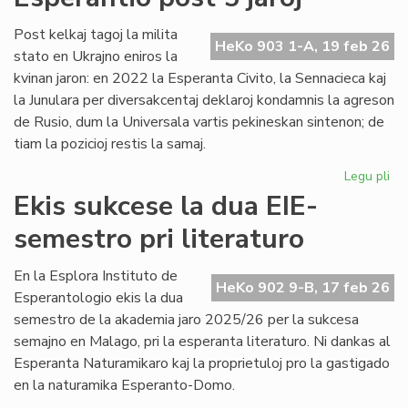
no
Un
Post kelkaj tagoj la milita
HeKo 903 1-A, 19 feb 26
De
stato en Ukrajno eniros la
kvinan jaron: en 2022 la Esperanta Civito, la Sennacieca kaj
la Junulara per diversakcentaj deklaroj kondamnis la agreson
de Rusio, dum la Universala vartis pekineskan sintenon; de
tiam la pozicioj restis la samaj.
Legu pli
pri
Mil
Ekis sukcese la dua EIE-
en
semestro pri literaturo
Ukr
sin
en
En la Esplora Instituto de
HeKo 902 9-B, 17 feb 26
Es
Esperantologio ekis la dua
po
semestro de la akademia jaro 2025/26 per la sukcesa
5
semajno en Malago, pri la esperanta literaturo. Ni dankas al
jar
Esperanta Naturamikaro kaj la proprietuloj pro la gastigado
en la naturamika Esperanto-Domo.