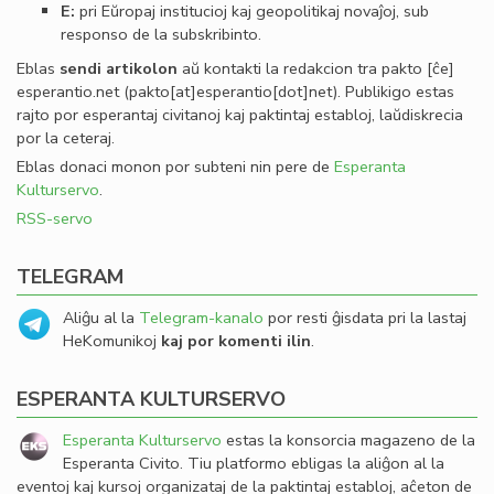
E:
pri Eŭropaj institucioj kaj geopolitikaj novaĵoj, sub
responso de la subskribinto.
Eblas
sendi
artikolon
aŭ kontakti la redakcion tra
pakto
[ĉe]
esperantio
.
net
(pakto[at]esperantio[dot]net)
. Publikigo estas
rajto por esperantaj civitanoj kaj paktintaj establoj, laŭdiskrecia
por la ceteraj.
Eblas donaci monon por subteni nin pere de
Esperanta
Kulturservo
.
RSS-servo
TELEGRAM
Aliĝu al la
Telegram-kanalo
por resti ĝisdata pri la lastaj
HeKomunikoj
kaj por komenti ilin
.
ESPERANTA KULTURSERVO
Esperanta Kulturservo
estas la konsorcia magazeno de la
Esperanta Civito. Tiu platformo ebligas la aliĝon al la
eventoj kaj kursoj organizataj de la paktintaj establoj, aĉeton de