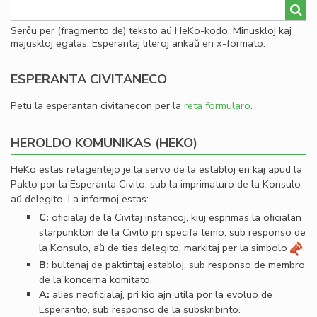
Serĉu per (fragmento de) teksto aŭ HeKo-kodo. Minuskloj kaj
majuskloj egalas. Esperantaj literoj ankaŭ en x-formato.
ESPERANTA CIVITANECO
Petu la esperantan civitanecon per la
reta formularo
.
HEROLDO KOMUNIKAS (HEKO)
HeKo estas retagentejo je la servo de la establoj en kaj apud la
Pakto por la Esperanta Civito, sub la imprimaturo de la Konsulo
aŭ delegito. La informoj estas:
C:
oﬁcialaj de la Civitaj instancoj, kiuj esprimas la oﬁcialan
starpunkton de la Civito pri specifa temo, sub responso de
la Konsulo, aŭ de ties delegito, markitaj per la simbolo
.
B:
bultenaj de paktintaj establoj, sub responso de membro
de la koncerna komitato.
A:
alies neoﬁcialaj, pri kio ajn utila por la evoluo de
Esperantio, sub responso de la subskribinto.