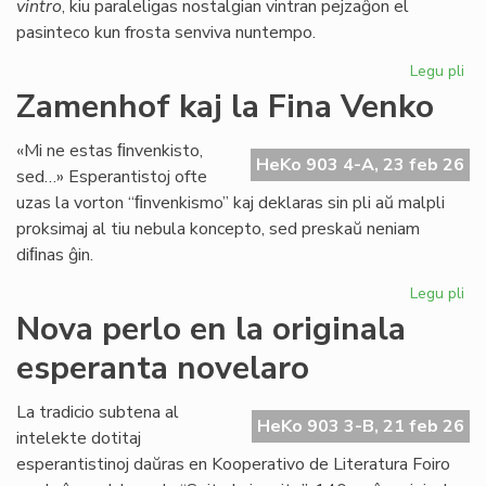
vintro
, kiu paraleligas nostalgian vintran pejzaĝon el
pasinteco kun frosta senviva nuntempo.
Legu pli
pri
Lit
Zamenhof kaj la Fina Venko
Foi
34
«Mi ne estas ﬁnvenkisto,
fru
HeKo 903 4-A, 23 feb 26
sed…» Esperantistoj ofte
ĉe
uzas la vorton “ﬁnvenkismo” kaj deklaras sin pli aŭ malpli
la
proksimaj al tiu nebula koncepto, sed preskaŭ neniam
pr
diﬁnas ĝin.
Legu pli
pri
Za
Nova perlo en la originala
kaj
esperanta novelaro
la
Fin
Ve
La tradicio subtena al
HeKo 903 3-B, 21 feb 26
intelekte dotitaj
esperantistinoj daŭras en Kooperativo de Literatura Foiro