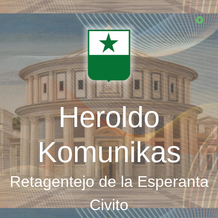
Skip
to
main
content
Heroldo
Komunikas
Retagentejo de la Esperanta
Civito