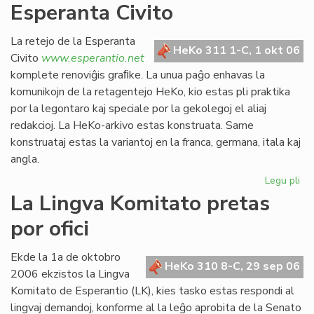
Esperanta Civito
kan
es
def
La retejo de la Esperanta
HeKo 311 1-C, 1 okt 06
Civito
www.esperantio.net
komplete renoviĝis graﬁke. La unua paĝo enhavas la
komunikojn de la retagentejo HeKo, kio estas pli praktika
por la legontaro kaj speciale por la gekolegoj el aliaj
redakcioj. La HeKo-arkivo estas konstruata. Same
konstruataj estas la variantoj en la franca, germana, itala kaj
angla.
Legu pli
pri
Re
La Lingva Komitato pretas
la
por ofici
ret
de
la
Ekde la 1a de oktobro
HeKo 310 8-C, 29 sep 06
Es
2006 ekzistos la Lingva
Civ
Komitato de Esperantio (LK), kies tasko estas respondi al
lingvaj demandoj, konforme al la leĝo aprobita de la Senato