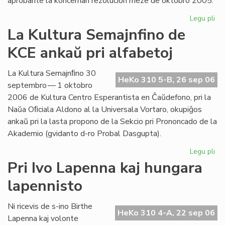
aprobante la koncernan rezolucion meze de oktobro 2005.
Legu pli
pri
Int
La Kultura Semajnfino de
Ta
KCE ankaŭ pri alfabetoj
de
la
Es
La Kultura Semajnﬁno 30
HeKo 310 5-B, 26 sep 06
Bib
septembro — 1 oktobro
2006 de Kultura Centro Esperantista en Ĉaŭdefono, pri la
Naŭa Oﬁciala Aldono al la Universala Vortaro, okupiĝos
ankaŭ pri la lasta propono de la Sekcio pri Prononcado de la
Akademio (gvidanto d-ro Probal Dasgupta).
Legu pli
pri
La
Pri Ivo Lapenna kaj hungara
Kul
lapennisto
Se
de
KC
Ni ricevis de s-ino Birthe
HeKo 310 4-A, 22 sep 06
an
Lapenna kaj volonte