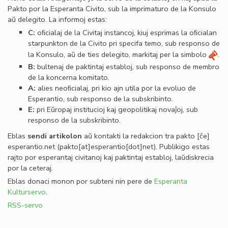
Pakto por la Esperanta Civito, sub la imprimaturo de la Konsulo
aŭ delegito. La informoj estas:
C:
oﬁcialaj de la Civitaj instancoj, kiuj esprimas la oﬁcialan
starpunkton de la Civito pri specifa temo, sub responso de
la Konsulo, aŭ de ties delegito, markitaj per la simbolo
.
B:
bultenaj de paktintaj establoj, sub responso de membro
de la koncerna komitato.
A:
alies neoﬁcialaj, pri kio ajn utila por la evoluo de
Esperantio, sub responso de la subskribinto.
E:
pri Eŭropaj institucioj kaj geopolitikaj novaĵoj, sub
responso de la subskribinto.
Eblas
sendi
artikolon
aŭ kontakti la redakcion tra
pakto
[ĉe]
esperantio
.
net
(pakto[at]esperantio[dot]net)
. Publikigo estas
rajto por esperantaj civitanoj kaj paktintaj establoj, laŭdiskrecia
por la ceteraj.
Eblas donaci monon por subteni nin pere de
Esperanta
Kulturservo
.
RSS-servo