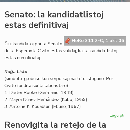
Senato: la kandidatlistoj
estas definitivaj
HeKo 311 2-C, 1 okt 06
Ĉiuj kandidatoj por la Senato
de la Esperanta Civito estas validaj, kaj la kandidatlistoj
estas nun oﬁcialaj.
Ruĝa Listo
(simbolo: globuso kun serpo kaj martelo; slogano: Por
Civito fondita sur la laboristaro):
1. Dieter Rooke (Germanio, 1948)
2. Mayra Núñez Hernández (Kubo, 1959)
3. Antoine K. Kouablan (Eburio, 1967)
Legu pli
pri
Se
Renovigita la retejo de la
la