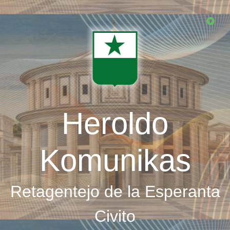
Skip
to
main
content
Heroldo
Komunikas
Retagentejo de la Esperanta
Civito