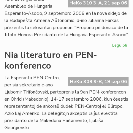
HeKo 310 3-A, 21 sep 06
Int
Asembleo de Hungaria
Esperanto-Asocio, 9 septembro 2006 en la nova sidejo de
la Budapeŝta Armena Aŭtonomio, d-ino Julianna Farkas
prezentis la sekvantan proponon: “Propono pri donaco de la
titolo Honora Prezidanto de la Hungaria Esperanto-Asocio”.
Legu pli
pri
Hu
Nia literaturo en PEN-
Es
konferenco
Aso
Du
ho
La Esperanta PEN-Centro,
HeKo 309 9-B, 19 sep 06
pr
per sia sekretario c-ano
Ljubomir Trifonĉovski, partoprenis la 9an PEN-konferencon
en Ohrid (Makedonio), 14-17 septembro 2006, kiun ĉeestis
reprezentantoj de ankoraŭ dudek PEN-Centroj el Eŭropo,
Azio kaj Ameriko. La delegitojn akceptis la ĵus elektita
prezidanto de la Makedona Parlamento, Ljubiŝa
Georgievski.