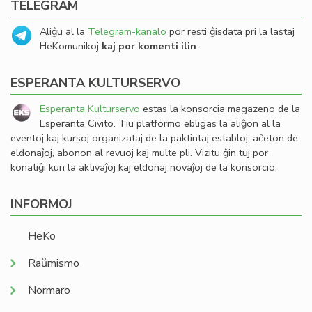
TELEGRAM
Aliĝu al la
Telegram-kanalo
por resti ĝisdata pri la lastaj
HeKomunikoj
kaj por komenti ilin
.
ESPERANTA KULTURSERVO
Esperanta Kulturservo
estas la konsorcia magazeno de la
Esperanta Civito. Tiu platformo ebligas la aliĝon al la
eventoj kaj kursoj organizataj de la paktintaj establoj, aĉeton de
eldonaĵoj, abonon al revuoj kaj multe pli. Vizitu ĝin tuj por
konatiĝi kun la aktivaĵoj kaj eldonaj novaĵoj de la konsorcio.
INFORMOJ
HeKo
Raŭmismo
Normaro