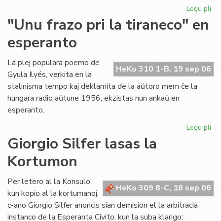
Legu pli
pri
Ni
"Unu frazo pri la tiraneco" en
lit
esperanto
en
PE
ko
La plej populara poemo de
HeKo 310 1-B, 19 sep 06
Gyula Ilyés, verkita en la
stalinisma tempo kaj deklamita de la aŭtoro mem ĉe la
hungara radio aŭtune 1956, ekzistas nun ankaŭ en
esperanto.
Legu pli
pri
"U
Giorgio Silfer lasas la
fra
Kortumon
pri
la
tir
Per letero al la Konsulo,
HeKo 309 8-C, 18 sep 06
en
kun kopio al la kortumanoj,
es
c-ano Giorgio Silfer anoncis sian demision el la arbitracia
instanco de la Esperanta Civito, kun la suba klarigo: