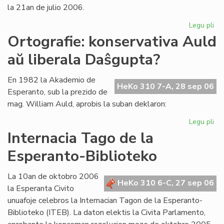
la 21an de julio 2006.
Legu pli
pri
La
Ortografie: konservativa Auld
Li
aŭ liberala Daŝgupta?
Ko
pr
po
En 1982 la Akademio de
HeKo 310 7-A, 28 sep 06
ofi
Esperanto, sub la prezido de
mag. William Auld, aprobis la suban deklaron:
Legu pli
pri
Ort
Internacia Tago de la
ko
Esperanto-Biblioteko
Au
aŭ
lib
La 10an de oktobro 2006
HeKo 310 6-C, 27 sep 06
Da
la Esperanta Civito
unuafoje celebros la Internacian Tagon de la Esperanto-
Biblioteko (ITEB). La daton elektis la Civita Parlamento,