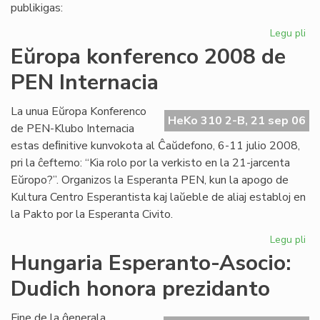
pri
publikigas:
alf
Legu pli
pri
Pri
Eŭropa konferenco 2008 de
Ivo
PEN Internacia
La
kaj
hu
La unua Eŭropa Konferenco
HeKo 310 2-B, 21 sep 06
la
de PEN-Klubo Internacia
estas deﬁnitive kunvokota al Ĉaŭdefono, 6-11 julio 2008,
pri la ĉeftemo: “Kia rolo por la verkisto en la 21-jarcenta
Eŭropo?”. Organizos la Esperanta PEN, kun la apogo de
Kultura Centro Esperantista kaj laŭeble de aliaj establoj en
la Pakto por la Esperanta Civito.
Legu pli
pri
Eŭ
Hungaria Esperanto-Asocio:
ko
Dudich honora prezidanto
20
de
PE
Fine de la ĝenerala