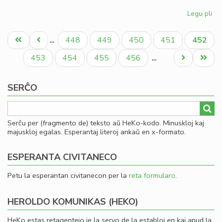
Legu pli
pri
Gio
Pagination
Sil
Unua
Antaŭa
Paĝo
Paĝo
Paĝo
Paĝo
Aktual
448
449
450
451
452
…
la
paĝo
paĝo
paĝo
la
Paĝo
Paĝo
Paĝo
Paĝo
Next
Last
453
454
455
456
…
Ko
page
page
SERĈO
Serĉu per (fragmento de) teksto aŭ HeKo-kodo. Minuskloj kaj
majuskloj egalas. Esperantaj literoj ankaŭ en x-formato.
ESPERANTA CIVITANECO
Petu la esperantan civitanecon per la
reta formularo
.
HEROLDO KOMUNIKAS (HEKO)
HeKo estas retagentejo je la servo de la establoj en kaj apud la