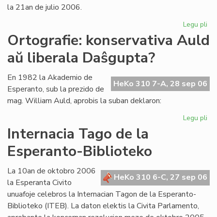
la 21an de julio 2006.
Legu pli
pri
La
Ortografie: konservativa Auld
Li
aŭ liberala Daŝgupta?
Ko
pr
po
En 1982 la Akademio de
HeKo 310 7-A, 28 sep 06
ofi
Esperanto, sub la prezido de
mag. William Auld, aprobis la suban deklaron:
Legu pli
pri
Ort
Internacia Tago de la
ko
Esperanto-Biblioteko
Au
aŭ
lib
La 10an de oktobro 2006
HeKo 310 6-C, 27 sep 06
Da
la Esperanta Civito
unuafoje celebros la Internacian Tagon de la Esperanto-
Biblioteko (ITEB). La daton elektis la Civita Parlamento,