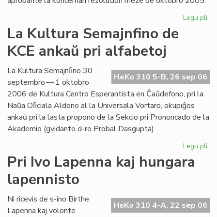
aprobante la koncernan rezolucion meze de oktobro 2005.
Legu pli
pri
Int
La Kultura Semajnfino de
Ta
KCE ankaŭ pri alfabetoj
de
la
Es
La Kultura Semajnﬁno 30
HeKo 310 5-B, 26 sep 06
Bib
septembro — 1 oktobro
2006 de Kultura Centro Esperantista en Ĉaŭdefono, pri la
Naŭa Oﬁciala Aldono al la Universala Vortaro, okupiĝos
ankaŭ pri la lasta propono de la Sekcio pri Prononcado de la
Akademio (gvidanto d-ro Probal Dasgupta).
Legu pli
pri
La
Pri Ivo Lapenna kaj hungara
Kul
lapennisto
Se
de
KC
Ni ricevis de s-ino Birthe
HeKo 310 4-A, 22 sep 06
an
Lapenna kaj volonte