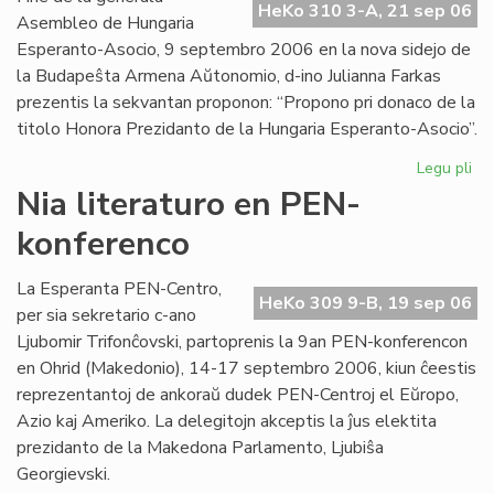
HeKo 310 3-A, 21 sep 06
Int
Asembleo de Hungaria
Esperanto-Asocio, 9 septembro 2006 en la nova sidejo de
la Budapeŝta Armena Aŭtonomio, d-ino Julianna Farkas
prezentis la sekvantan proponon: “Propono pri donaco de la
titolo Honora Prezidanto de la Hungaria Esperanto-Asocio”.
Legu pli
pri
Hu
Nia literaturo en PEN-
Es
konferenco
Aso
Du
ho
La Esperanta PEN-Centro,
HeKo 309 9-B, 19 sep 06
pr
per sia sekretario c-ano
Ljubomir Trifonĉovski, partoprenis la 9an PEN-konferencon
en Ohrid (Makedonio), 14-17 septembro 2006, kiun ĉeestis
reprezentantoj de ankoraŭ dudek PEN-Centroj el Eŭropo,
Azio kaj Ameriko. La delegitojn akceptis la ĵus elektita
prezidanto de la Makedona Parlamento, Ljubiŝa
Georgievski.