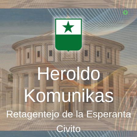
Skip
to
main
content
Heroldo
Komunikas
Retagentejo de la Esperanta
Civito