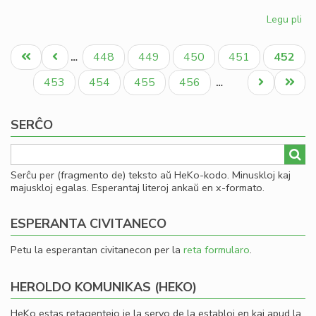
Legu pli
pri
Gio
Pagination
Sil
Unua
Antaŭa
Paĝo
Paĝo
Paĝo
Paĝo
Aktual
448
449
450
451
452
…
la
paĝo
paĝo
paĝo
la
Paĝo
Paĝo
Paĝo
Paĝo
Next
Last
453
454
455
456
…
Ko
page
page
SERĈO
Serĉu per (fragmento de) teksto aŭ HeKo-kodo. Minuskloj kaj
majuskloj egalas. Esperantaj literoj ankaŭ en x-formato.
ESPERANTA CIVITANECO
Petu la esperantan civitanecon per la
reta formularo
.
HEROLDO KOMUNIKAS (HEKO)
HeKo estas retagentejo je la servo de la establoj en kaj apud la