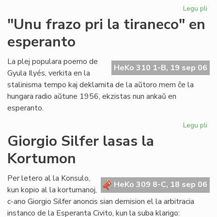
Legu pli
pri
Ni
"Unu frazo pri la tiraneco" en
lit
esperanto
en
PE
ko
La plej populara poemo de
HeKo 310 1-B, 19 sep 06
Gyula Ilyés, verkita en la
stalinisma tempo kaj deklamita de la aŭtoro mem ĉe la
hungara radio aŭtune 1956, ekzistas nun ankaŭ en
esperanto.
Legu pli
pri
"U
Giorgio Silfer lasas la
fra
Kortumon
pri
la
tir
Per letero al la Konsulo,
HeKo 309 8-C, 18 sep 06
en
kun kopio al la kortumanoj,
es
c-ano Giorgio Silfer anoncis sian demision el la arbitracia
instanco de la Esperanta Civito, kun la suba klarigo: