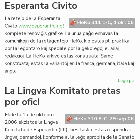
Esperanta Civito
kan
es
def
La retejo de la Esperanta
HeKo 311 1-C, 1 okt 06
Civito
www.esperantio.net
komplete renoviĝis graﬁke. La unua paĝo enhavas la
komunikojn de la retagentejo HeKo, kio estas pli praktika
por la legontaro kaj speciale por la gekolegoj el aliaj
redakcioj. La HeKo-arkivo estas konstruata. Same
konstruataj estas la variantoj en la franca, germana, itala kaj
angla.
Legu pli
pri
Re
La Lingva Komitato pretas
la
por ofici
ret
de
la
Ekde la 1a de oktobro
HeKo 310 8-C, 29 sep 06
Es
2006 ekzistos la Lingva
Civ
Komitato de Esperantio (LK), kies tasko estas respondi al
lingvaj demandoj, konforme al la leĝo aprobita de la Senato