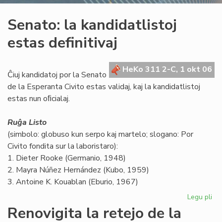
Senato: la kandidatlistoj
estas definitivaj
HeKo 311 2-C, 1 okt 06
Ĉiuj kandidatoj por la Senato
de la Esperanta Civito estas validaj, kaj la kandidatlistoj
estas nun oﬁcialaj.
Ruĝa Listo
(simbolo: globuso kun serpo kaj martelo; slogano: Por
Civito fondita sur la laboristaro):
1. Dieter Rooke (Germanio, 1948)
2. Mayra Núñez Hernández (Kubo, 1959)
3. Antoine K. Kouablan (Eburio, 1967)
Legu pli
pri
Se
Renovigita la retejo de la
la