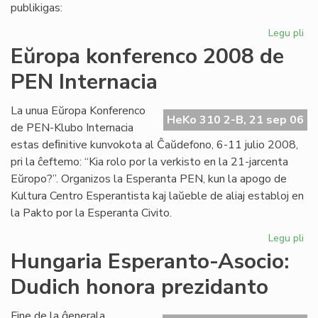
pri
publikigas:
alf
Legu pli
pri
Pri
Eŭropa konferenco 2008 de
Ivo
PEN Internacia
La
kaj
hu
La unua Eŭropa Konferenco
HeKo 310 2-B, 21 sep 06
la
de PEN-Klubo Internacia
estas deﬁnitive kunvokota al Ĉaŭdefono, 6-11 julio 2008,
pri la ĉeftemo: “Kia rolo por la verkisto en la 21-jarcenta
Eŭropo?”. Organizos la Esperanta PEN, kun la apogo de
Kultura Centro Esperantista kaj laŭeble de aliaj establoj en
la Pakto por la Esperanta Civito.
Legu pli
pri
Eŭ
Hungaria Esperanto-Asocio:
ko
Dudich honora prezidanto
20
de
PE
Fine de la ĝenerala