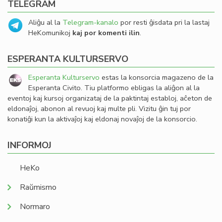
TELEGRAM
Aliĝu al la
Telegram-kanalo
por resti ĝisdata pri la lastaj
HeKomunikoj
kaj por komenti ilin
.
ESPERANTA KULTURSERVO
Esperanta Kulturservo
estas la konsorcia magazeno de la
Esperanta Civito. Tiu platformo ebligas la aliĝon al la
eventoj kaj kursoj organizataj de la paktintaj establoj, aĉeton de
eldonaĵoj, abonon al revuoj kaj multe pli. Vizitu ĝin tuj por
konatiĝi kun la aktivaĵoj kaj eldonaj novaĵoj de la konsorcio.
INFORMOJ
HeKo
Raŭmismo
Normaro