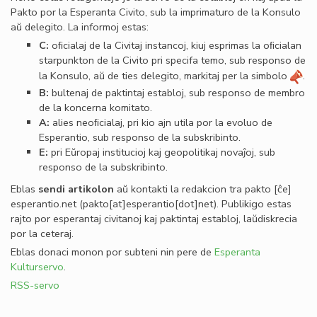
Pakto por la Esperanta Civito, sub la imprimaturo de la Konsulo
aŭ delegito. La informoj estas:
C:
oﬁcialaj de la Civitaj instancoj, kiuj esprimas la oﬁcialan
starpunkton de la Civito pri specifa temo, sub responso de
la Konsulo, aŭ de ties delegito, markitaj per la simbolo
.
B:
bultenaj de paktintaj establoj, sub responso de membro
de la koncerna komitato.
A:
alies neoﬁcialaj, pri kio ajn utila por la evoluo de
Esperantio, sub responso de la subskribinto.
E:
pri Eŭropaj institucioj kaj geopolitikaj novaĵoj, sub
responso de la subskribinto.
Eblas
sendi
artikolon
aŭ kontakti la redakcion tra
pakto
[ĉe]
esperantio
.
net
(pakto[at]esperantio[dot]net)
. Publikigo estas
rajto por esperantaj civitanoj kaj paktintaj establoj, laŭdiskrecia
por la ceteraj.
Eblas donaci monon por subteni nin pere de
Esperanta
Kulturservo
.
RSS-servo