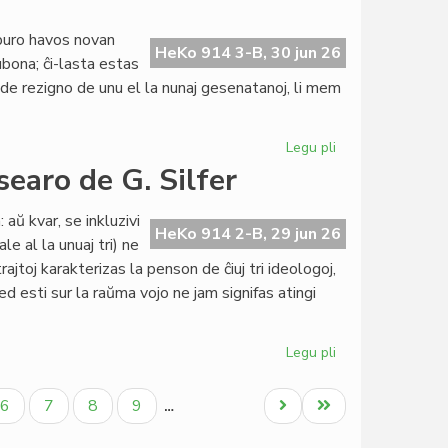
la
literatura
buro havos novan
PEN-
HeKo 914 3-B, 30 jun 26
bona; ĉi-lasta estas
premio
o de rezigno de unu el la nunaj gesenatanoj, li mem
Legu pli
pri
Gravaj
searo de G. Silfer
novaĵoj
el
 aŭ kvar, se inkluzivi
Bujumburo
HeKo 914 2-B, 29 jun 26
e al la unuaj tri) ne
jtoj karakterizas la penson de ĉiuj tri ideologoj,
ed esti sur la raŭma vojo ne jam signifas atingi
Legu pli
pri
Specimeno
el
Paĝo
Paĝo
Paĝo
Paĝo
Next
Last
6
7
8
9
…
la
page
page
ĵus