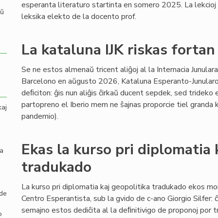
esperanta literaturo startinta en somero 2025. La lekcioj (
aŭ
leksika elekto de la docento prof.
La kataluna IJK riskas fortan
Se ne estos almenaŭ tricent aliĝoj al la Internacia Junula
Barcelono en aŭgusto 2026, Kataluna Esperanto-Junularo 
deﬁciton: ĝis nun aliĝis ĉirkaŭ ducent sepdek, sed trideko e
partopreno el Iberio mem ne ŝajnas proporcie tiel grand
kaj
pandemio).
Ekas la kurso pri diplomatia 
la
tradukado
La kurso pri diplomatia kaj geopolitika tradukado ekos mo
 de
Centro Esperantista, sub la gvido de c-ano Giorgio Silfer: ĉ
semajno estos dediĉita al la deﬁnitivigo de proponoj por t
o