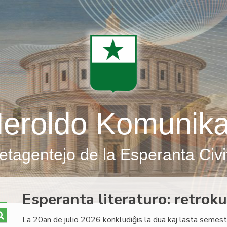
eroldo Komunik
etagentejo de la Esperanta Civi
Esperanta literaturo: retroku
La 20an de julio 2026 konkludiĝis la dua kaj lasta semestr