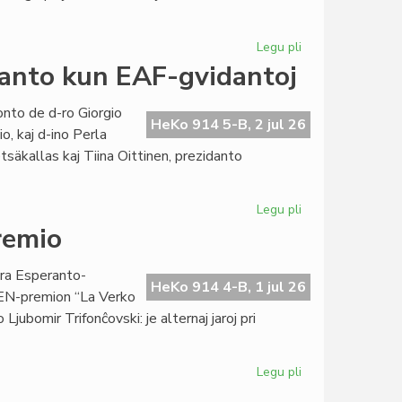
Kapitulo
Legu pli
pri
Per
danto kun EAF-gvidantoj
prelego
konkludiĝis
onto de d-ro Giorgio
la
HeKo 914 5-B, 2 jul 26
o, kaj d-ino Perla
konstitucia
tsäkallas kaj Tiina Oittinen, prezidanto
kurso
Legu pli
pri
Renkonto
remio
de
la
ra Esperanto-
EIE-
HeKo 914 4-B, 1 jul 26
 PEN-premion “La Verko
vicprezidanto
Ljubomir Trifonĉovski: je alternaj jaroj pri
kun
EAF-
gvidantoj
Legu pli
pri
Revenos