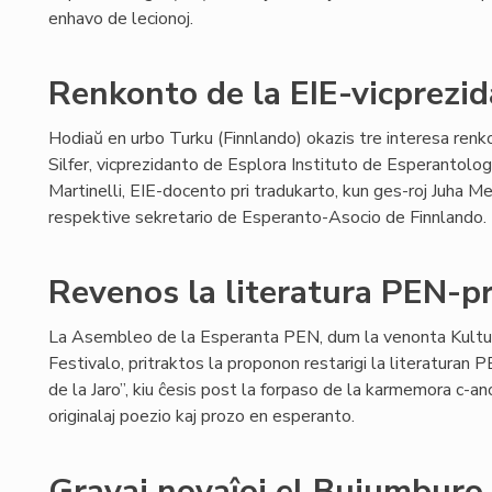
enhavo de lecionoj.
Renkonto de la EIE-vicprezi
Hodiaŭ en urbo Turku (Finnlando) okazis tre interesa renk
Silfer, vicprezidanto de Esplora Instituto de Esperantologi
Martinelli, EIE-docento pri tradukarto, kun ges-roj Juha Me
respektive sekretario de Esperanto-Asocio de Finnlando.
Revenos la literatura PEN-p
La Asembleo de la Esperanta PEN, dum la venonta Kultu
Festivalo, pritraktos la proponon restarigi la literaturan
de la Jaro”, kiu ĉesis post la forpaso de la karmemora c-ano 
originalaj poezio kaj prozo en esperanto.
Gravaj novaĵoj el Bujumburo