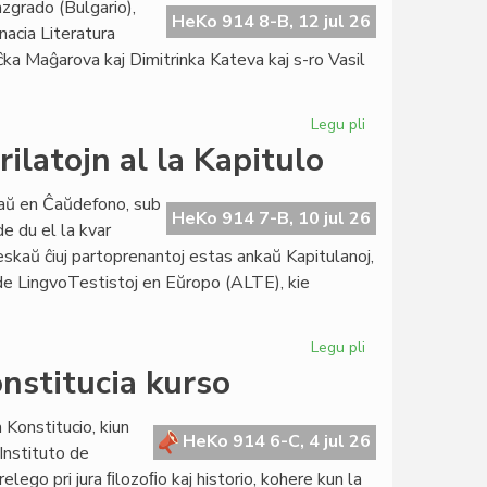
zgrado (Bulgario),
sin
HeKo 914 8-B, 12 jul 26
nacia Literatura
prezentas
ĉka Maĝarova kaj Dimitrinka Kateva kaj s-ro Vasil
en
pluraj
lingvoj
Legu pli
pri
37a
ilatojn al la Kapitulo
Internacia
Literatura
iaŭ en Ĉaŭdefono, sub
Konkurso
HeKo 914 7-B, 10 jul 26
e du el la kvar
EKRA:
reskaŭ ĉiuj partoprenantoj estas ankaŭ Kapitulanoj,
rezultoj
io de LingvoTestistoj en Eŭropo (ALTE), kie
Legu pli
pri
KCE
onstitucia kurso
transdonas
internaciajn
 Konstitucio, kiun
rilatojn
HeKo 914 6-C, 4 jul 26
Instituto de
al
relego pri jura ﬁlozoﬁo kaj historio, kohere kun la
la