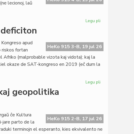
ne lecionoj, laŭ
Legu pli
pri
Esperanta
 deficiton
literaturo:
retrokuploj
ra Kongreso apud
post
HeKo 915 3-B, 19 jul 26
riskos fortan
la
l Afriko (malprobable vizota kaj vidota); kaj la
kursofino
a kiel okaze de SAT-kongreso en 2019 (eĉ dum la
Legu pli
pri
La
kaj geopolitika
kataluna
IJK
riskas
fortan
rgaŭ ĉe Kultura
HeKo 915 2-B, 17 jul 26
deficiton
i-jare parto de la
raduki terminojn el esperanto, kies ekvivalento ne