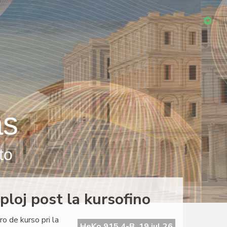
as
to
ploj post la kursofino
o de kurso pri la
HeKo 915 4-B, 19 jul 26