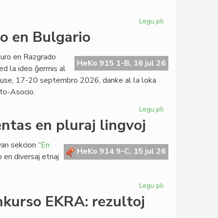
Legu pli
pri
Ekas
o en Bulgario
la
kurso
turo en Razgrado
pri
HeKo 915 1-B, 16 jul 26
ed la ideo ĝermis al
diplomatia
use, 17-20 septembro 2026, danke al la loka
kaj
to-Asocio.
geopolitika
tradukado
Legu pli
pri
Evento
ntas en pluraj lingvoj
apud
kaj
an sekcion “
En
pri
HeKo 914 9-C, 15 jul 26
o en diversaj etnaj
la
Danubo
en
Legu pli
pri
Bulgario
La
nkurso EKRA: rezultoj
Esperanta
Civito