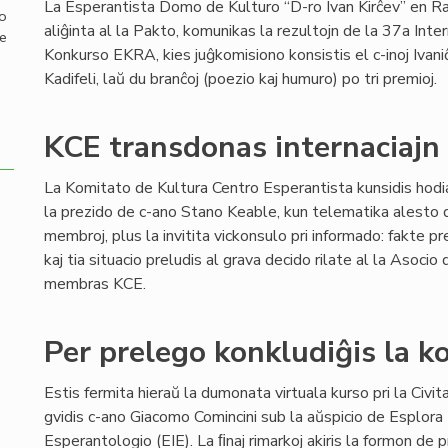
La Esperantista Domo de Kulturo “D-ro Ivan Kirĉev” en Ra
mo
aliĝinta al la Pakto, komunikas la rezultojn de la 37a Inter
de
Konkurso EKRA, kies juĝkomisiono konsistis el c-inoj Ivani
Kadifeli, laŭ du branĉoj (poezio kaj humuro) po tri premioj.
KCE transdonas internaciajn r
La Komitato de Kultura Centro Esperantista kunsidis hod
la prezido de c-ano Stano Keable, kun telematika alesto d
membroj, plus la invitita vickonsulo pri informado: fakte p
kaj tia situacio preludis al grava decido rilate al la Asoc
membras KCE.
Per prelego konkludiĝis la k
Estis fermita hieraŭ la dumonata virtuala kurso pri la Civita
gvidis c-ano Giacomo Comincini sub la aŭspicio de Esplora 
Esperantologio (EIE). La ﬁnaj rimarkoj akiris la formon de p