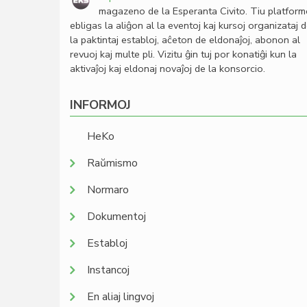
magazeno de la Esperanta Civito. Tiu platfor
ebligas la aliĝon al la eventoj kaj kursoj organizataj 
la paktintaj establoj, aĉeton de eldonaĵoj, abonon al
revuoj kaj multe pli. Vizitu ĝin tuj por konatiĝi kun la
aktivaĵoj kaj eldonaj novaĵoj de la konsorcio.
INFORMOJ
HeKo
Raŭmismo
Normaro
Dokumentoj
Establoj
Instancoj
En aliaj lingvoj