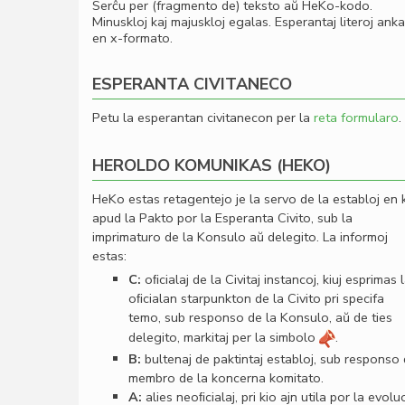
Serĉu per (fragmento de) teksto aŭ HeKo-kodo.
Minuskloj kaj majuskloj egalas. Esperantaj literoj ank
en x-formato.
ESPERANTA CIVITANECO
Petu la esperantan civitanecon per la
reta formularo
.
HEROLDO KOMUNIKAS (HEKO)
HeKo estas retagentejo je la servo de la establoj en 
apud la Pakto por la Esperanta Civito, sub la
imprimaturo de la Konsulo aŭ delegito. La informoj
estas:
C:
oﬁcialaj de la Civitaj instancoj, kiuj esprimas 
oﬁcialan starpunkton de la Civito pri specifa
temo, sub responso de la Konsulo, aŭ de ties
delegito, markitaj per la simbolo
.
B:
bultenaj de paktintaj establoj, sub responso
membro de la koncerna komitato.
A:
alies neoﬁcialaj, pri kio ajn utila por la evolu