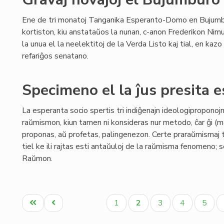
Ene de tri monatoj Tanganika Esperanto-Domo en Bujum
kortiston, kiu anstataŭos la nunan, c-anon Frederikon Nimu
la unua el la neelektitoj de la Verda Listo kaj tial, en kaz
refariĝos senatano.
Specimeno el la ĵus presita e
La esperanta socio spertis tri indiĝenajn ideologiproponojn:
raŭmismon, kiun tamen ni konsideras nur metodo, ĉar ĝi (mal
proponas, aŭ profetas, palingenezon. Certe praraŭmismaj tra
tiel ke ili rajtas esti antaŭuloj de la raŭmisma fenomeno; s
Raŭmon.
Pagination
Unua
Antaŭa
Paĝo
Aktuala
Paĝo
Paĝo
Paĝo
1
2
3
4
5
paĝo
paĝo
paĝo