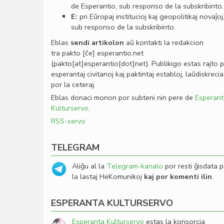
de Esperantio, sub responso de la subskribinto.
E:
pri Eŭropaj institucioj kaj geopolitikaj novaĵoj
sub responso de la subskribinto.
Eblas
sendi
artikolon
aŭ kontakti la redakcion
tra
pakto
[ĉe]
esperantio
.
net
(pakto[at]esperantio[dot]net)
. Publikigo estas rajto 
esperantaj civitanoj kaj paktintaj establoj, laŭdiskrecia
por la ceteraj.
Eblas donaci monon por subteni nin pere de
Esperant
Kulturservo
.
RSS-servo
TELEGRAM
Aliĝu al la
Telegram-kanalo
por resti ĝisdata p
la lastaj HeKomunikoj
kaj por komenti ilin
.
ESPERANTA KULTURSERVO
Esperanta Kulturservo
estas la konsorcia