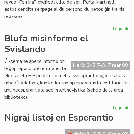
revuo “Femina”, chefredaktita de sen. Perla Martinelli,
estos sendita senpage al ĉiu persono kiu petos ĝin tra nia
redakcio.
Legu pli
pri
Do
Blufa misinformo el
pr
Svislando
la
Int
Vir
Ĉi-semajne aperis informo pri
HeKo 347 7-A, 7 mar 08
Ta
leĝopropono prezentita en la
Neŭŝatela Respubliko, unu el la svisaj kantonoj, kie situas
urbo Ĉaŭdefono, kun kelkaj famaj esperantistaj institucioj kaj
unu neesperantista sed interlingvistika (sekcio de la urba
biblioteko).
Legu pli
pri
Bl
Nigraj listoj en Esperantio
mi
el
Sv
HeKo 347 6-C, 6 mar 08