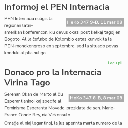
La
Informoj el PEN Internacia
ma
nu
PEN Internacia nuligis la
de
HeKo 347 9-B, 11 mar 08
regionan latin-
"F
amerikan konferencon, kiu devus okazi post kelkaj tagoj en
Bogoto. Al la ĉefurbo de Kolombio estas kunvokita la
PEN-mondkongreso en septembro, sed la situacio povas
konduki al plia nuligo.
Legu pli
pri
Inf
Donaco pro la Internacia
el
Virina Tago
PE
Int
Serenan Okan de Marto al ĉiu
HeKo 347 8-B, 8 mar 08
Esperantianino! kaj specife al
Feminisma Esperanta Movado, prezidata de sen. Marie-
France Conde Rey, nia Vickonsulo.
Omaĝe al niaj legantinoj, la ĵus aperinta marta numero de la