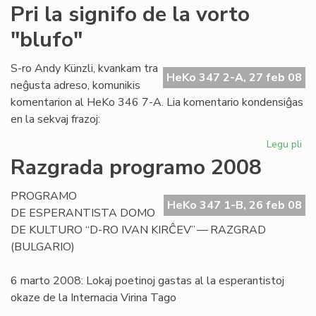
Obj
Pri la signifo de la vorto
kri
"blufo"
rim
en
LM
S-ro Andy Künzli, kvankam tra
HeKo 347 2-A, 27 feb 08
neĝusta adreso, komunikis
komentarion al HeKo 346 7-A. Lia komentario kondensiĝas
en la sekvaj frazoj:
Legu pli
pri
Pri
Razgrada programo 2008
la
sig
PROGRAMO
de
HeKo 347 1-B, 26 feb 08
DE ESPERANTISTA DOMO
la
DE KULTURO “D-RO IVAN KIRĈEV” — RAZGRAD
vor
(BULGARIO)
"bl
6 marto 2008: Lokaj poetinoj gastas al la esperantistoj
okaze de la Internacia Virina Tago