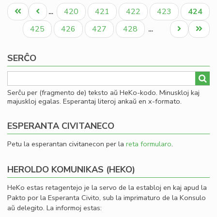
Pagination
po
Unua
Antaŭa
Paĝo
Paĝo
Paĝo
Paĝo
Aktual
420
421
422
423
424
…
li
paĝo
paĝo
paĝo
Paĝo
Paĝo
Paĝo
Paĝo
Next
Last
425
426
427
428
…
page
page
SERĈO
Serĉu per (fragmento de) teksto aŭ HeKo-kodo. Minuskloj kaj
majuskloj egalas. Esperantaj literoj ankaŭ en x-formato.
ESPERANTA CIVITANECO
Petu la esperantan civitanecon per la
reta formularo
.
HEROLDO KOMUNIKAS (HEKO)
HeKo estas retagentejo je la servo de la establoj en kaj apud la
Pakto por la Esperanta Civito, sub la imprimaturo de la Konsulo
aŭ delegito. La informoj estas: