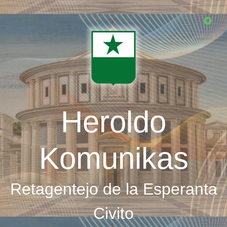
Skip
to
main
content
Heroldo
Komunikas
Retagentejo de la Esperanta
Civito