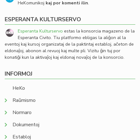
HeKomunikoj
kaj por komenti ilin
.
ESPERANTA KULTURSERVO
Esperanta Kulturservo
estas la konsorcia magazeno de la
Esperanta Civito. Tiu platformo ebligas la aliĝon al la
eventoj kaj kursoj organizataj de la paktintaj establoj, aĉeton de
eldonaĵoj, abonon al revuoj kaj multe pli. Vizitu ĝin tuj por
konatiĝi kun la aktivaĵoj kaj eldonaj novaĵoj de la konsorcio.
INFORMOJ
HeKo
Raŭmismo
Normaro
Dokumentoj
Establoj