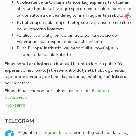
C:
oﬁcialaj de la Civitaj instancoj, kiuj esprimas la oﬁcialan
starpunkton de la Civito pri specifa temo, sub responso de
la Konsulo, aŭ de ties delegito, markitaj per la simbolo
.
B:
bultenaj de paktintaj establoj, sub responso de membro
de la koncerna komitato.
A:
alies neoﬁcialaj, pri kio ajn utila por la evoluo de
Esperantio, sub responso de la subskribinto.
E:
pri Eŭropaj institucioj kaj geopolitikaj novaĵoj, sub
responso de la subskribinto.
Eblas
sendi
artikolon
aŭ kontakti la redakcion tra
pakto
[ĉe]
esperantio
.
net
(pakto[at]esperantio[dot]net)
. Publikigo estas
rajto por esperantaj civitanoj kaj paktintaj establoj, laŭdiskrecia
por la ceteraj.
Eblas donaci monon por subteni nin pere de
Esperanta
Kulturservo
.
RSS-servo
TELEGRAM
Aliĝu al la
Telegram-kanalo
por resti ĝisdata pri la lastaj