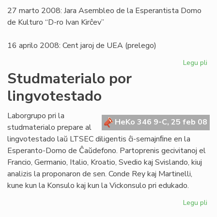
27 marto 2008: Jara Asembleo de la Esperantista Domo
de Kulturo “D-ro Ivan Kirĉev”
16 aprilo 2008: Cent jaroj de UEA (prelego)
Legu pli
pri
Ra
Studmaterialo por
pr
lingvotestado
20
Laborgrupo pri la
HeKo 346 9-C, 25 feb 08
studmaterialo prepare al
lingvotestado laŭ LTSEC diligentis ĉi-semajnﬁne en la
Esperanto-Domo de Ĉaŭdefono. Partoprenis gecivitanoj el
Francio, Germanio, Italio, Kroatio, Svedio kaj Svislando, kiuj
analizis la proponaron de sen. Conde Rey kaj Martinelli,
kune kun la Konsulo kaj kun la Vickonsulo pri edukado.
Legu pli
pri
St