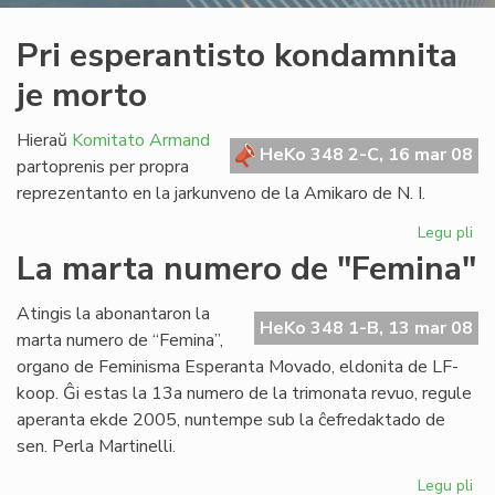
Pri esperantisto kondamnita
je morto
Hieraŭ
Komitato Armand
HeKo 348 2-C, 16 mar 08
partoprenis per propra
reprezentanto en la jarkunveno de la Amikaro de N. I.
Legu pli
pri
Pri
La marta numero de "Femina"
esp
ko
Atingis la abonantaron la
je
HeKo 348 1-B, 13 mar 08
marta numero de “Femina”,
mo
organo de Feminisma Esperanta Movado, eldonita de LF-
koop. Ĝi estas la 13a numero de la trimonata revuo, regule
aperanta ekde 2005, nuntempe sub la ĉefredaktado de
sen. Perla Martinelli.
Legu pli
pri