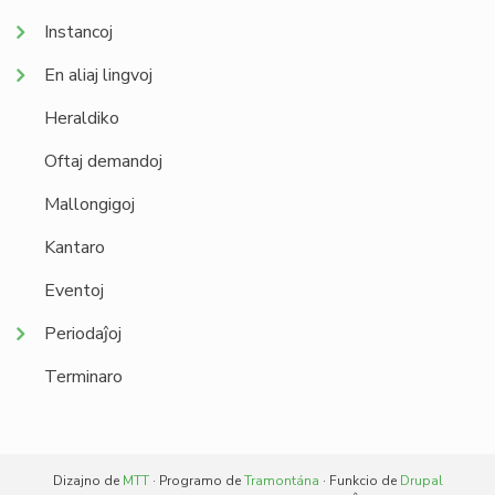
Instancoj
En aliaj lingvoj
Heraldiko
Oftaj demandoj
Mallongigoj
Kantaro
Eventoj
Periodaĵoj
Terminaro
Dizajno de
MTT
· Programo de
Tramontána
· Funkcio de
Drupal