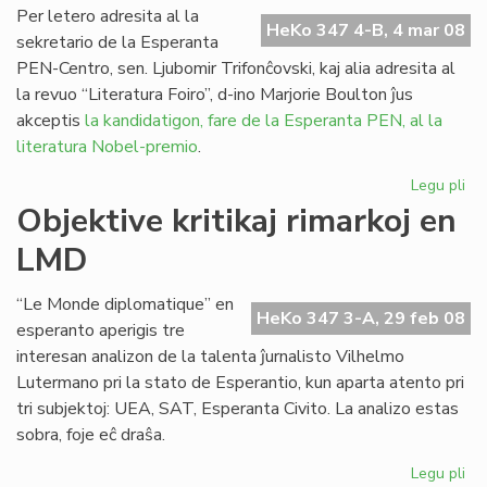
Kap
Per letero adresita al la
HeKo 347 4-B, 4 mar 08
en
sekretario de la Esperanta
20
PEN-Centro, sen. Ljubomir Trifonĉovski, kaj alia adresita al
la revuo “Literatura Foiro”, d-ino Marjorie Boulton ĵus
akceptis
la kandidatigon, fare de la Esperanta PEN, al la
literatura Nobel-premio
.
Legu pli
pri
Bo
Objektive kritikaj rimarkoj en
akc
LMD
la
ka
“Le Monde diplomatique” en
HeKo 347 3-A, 29 feb 08
esperanto aperigis tre
interesan analizon de la talenta ĵurnalisto Vilhelmo
Lutermano pri la stato de Esperantio, kun aparta atento pri
tri subjektoj: UEA, SAT, Esperanta Civito. La analizo estas
sobra, foje eĉ draŝa.
Legu pli
pri