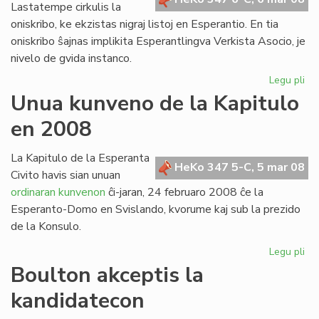
Lastatempe cirkulis la
oniskribo, ke ekzistas nigraj listoj en Esperantio. En tia
oniskribo ŝajnas implikita Esperantlingva Verkista Asocio, je
nivelo de gvida instanco.
Legu pli
pri
Nig
Unua kunveno de la Kapitulo
list
en 2008
en
Es
La Kapitulo de la Esperanta
HeKo 347 5-C, 5 mar 08
Civito havis sian unuan
ordinaran kunvenon
ĉi-jaran, 24 februaro 2008 ĉe la
Esperanto-Domo en Svislando, kvorume kaj sub la prezido
de la Konsulo.
Legu pli
pri
Un
Boulton akceptis la
ku
kandidatecon
de
la