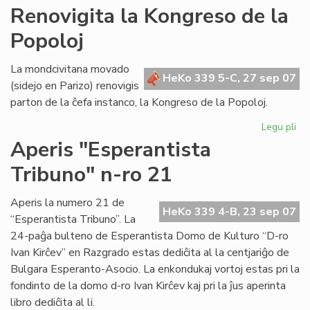
AR
Renovigita la Kongreso de la
tre
Popoloj
su
en
Po
La mondcivitana movado
HeKo 339 5-C, 27 sep 07
(sidejo en Parizo) renovigis
parton de la ĉefa instanco, la Kongreso de la Popoloj.
Legu pli
pri
Re
Aperis "Esperantista
la
Tribuno" n-ro 21
Ko
de
la
Aperis la numero 21 de
HeKo 339 4-B, 23 sep 07
Po
“Esperantista Tribuno”. La
24-paĝa bulteno de Esperantista Domo de Kulturo “D-ro
Ivan Kirĉev” en Razgrado estas dediĉita al la centjariĝo de
Bulgara Esperanto-Asocio. La enkondukaj vortoj estas pri la
fondinto de la domo d-ro Ivan Kirĉev kaj pri la ĵus aperinta
libro dediĉita al li.