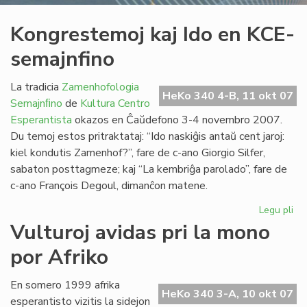
Kongrestemoj kaj Ido en KCE-
semajnfino
La tradicia
Zamenhofologia
HeKo 340 4-B, 11 okt 07
Semajnﬁno
de
Kultura Centro
Esperantista
okazos en Ĉaŭdefono 3-4 novembro 2007.
Du temoj estos pritraktataj: “Ido naskiĝis antaŭ cent jaroj:
kiel kondutis Zamenhof?”, fare de c-ano Giorgio Silfer,
sabaton posttagmeze; kaj “La kembriĝa parolado”, fare de
c-ano François Degoul, dimanĉon matene.
Legu pli
pri
Ko
Vulturoj avidas pri la mono
kaj
por Afriko
Ido
en
KC
En somero 1999 afrika
HeKo 340 3-A, 10 okt 07
se
esperantisto vizitis la sidejon