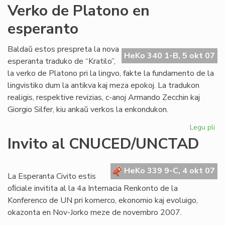
An
Verko de Platono en
Pol
esperanto
jar
po
Baldaŭ estos prespreta la nova
HeKo 340 1-B, 5 okt 07
esperanta traduko de “Kratilo”,
la verko de Platono pri la lingvo, fakte la fundamento de la
lingvistiko dum la antikva kaj meza epokoj. La tradukon
realigis, respektive revizias, c-anoj Armando Zecchin kaj
Giorgio Silfer, kiu ankaŭ verkos la enkondukon.
Legu pli
pri
Ve
Invito al CNUCED/UNCTAD
de
Pl
en
HeKo 339 9-C, 4 okt 07
La Esperanta Civito estis
es
oﬁciale invitita al la 4a Internacia Renkonto de la
Konferenco de UN pri komerco, ekonomio kaj evoluigo,
okazonta en Nov-Jorko meze de novembro 2007.