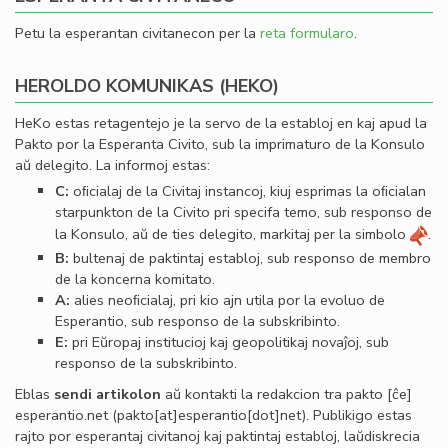
Petu la esperantan civitanecon per la
reta formularo
.
HEROLDO KOMUNIKAS (HEKO)
HeKo estas retagentejo je la servo de la establoj en kaj apud la
Pakto por la Esperanta Civito, sub la imprimaturo de la Konsulo
aŭ delegito. La informoj estas:
C:
oﬁcialaj de la Civitaj instancoj, kiuj esprimas la oﬁcialan
starpunkton de la Civito pri specifa temo, sub responso de
la Konsulo, aŭ de ties delegito, markitaj per la simbolo
.
B:
bultenaj de paktintaj establoj, sub responso de membro
de la koncerna komitato.
A:
alies neoﬁcialaj, pri kio ajn utila por la evoluo de
Esperantio, sub responso de la subskribinto.
E:
pri Eŭropaj institucioj kaj geopolitikaj novaĵoj, sub
responso de la subskribinto.
Eblas
sendi
artikolon
aŭ kontakti la redakcion tra
pakto
[ĉe]
esperantio
.
net
(pakto[at]esperantio[dot]net)
. Publikigo estas
rajto por esperantaj civitanoj kaj paktintaj establoj, laŭdiskrecia