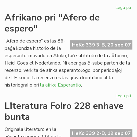
Legu pli
pri
Ap
Afrikano pri "Afero de
"Es
espero"
Tr
n-
ro
“Afero de espero” estas 86-
HeKo 339 3-B, 20 sep 07
21
paĝa konciza historio de la
esperanto-movado en Afriko, laŭ subtitolo de la aŭtorino,
Heidi Goes el Nederlando. Ni aperigas ĉi-sube parton de la
recenzo, verkita de afrika esperantologo, por periodaĵoj
de LF-koop. La recenzo estas grava kontribuo al la
historiograﬁo pri
la afrika Esperantio
.
Legu pli
pri
Af
Literatura Foiro 228 enhave
pri
bunta
"A
de
es
Originala literaturo en la
HeKo 339 2-B, 19 sep 07
aŭgusta numero 228 de la