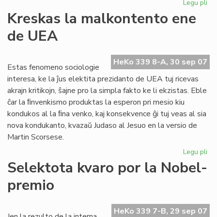
Legu pli
pri
Inv
Kreskas la malkontento ene
al
de UEA
CN
HeKo 339 8-A, 30 sep 07
Estas fenomeno sociologie
interesa, ke la ĵus elektita prezidanto de UEA tuj ricevas
akrajn kritikojn, ŝajne pro la simpla fakto ke li ekzistas. Eble
ĉar la ﬁnvenkismo produktas la esperon pri mesio kiu
kondukos al la ﬁna venko, kaj konsekvence ĝi tuj veas al sia
nova kondukanto, kvazaŭ Judaso al Jesuo en la versio de
Martin Scorsese.
Legu pli
pri
Kr
Selektota kvaro por la Nobel-
la
premio
ma
en
de
HeKo 339 7-B, 29 sep 07
UE
Jen la rezulto de la interna