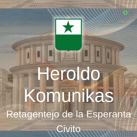
Skip
to
main
content
Heroldo
Komunikas
Retagentejo de la Esperanta
Civito