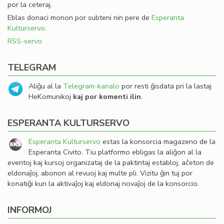
por la ceteraj.
Eblas donaci monon por subteni nin pere de
Esperanta
Kulturservo
.
RSS-servo
TELEGRAM
Aliĝu al la
Telegram-kanalo
por resti ĝisdata pri la lastaj
HeKomunikoj
kaj por komenti ilin
.
ESPERANTA KULTURSERVO
Esperanta Kulturservo
estas la konsorcia magazeno de la
Esperanta Civito. Tiu platformo ebligas la aliĝon al la
eventoj kaj kursoj organizataj de la paktintaj establoj, aĉeton de
eldonaĵoj, abonon al revuoj kaj multe pli. Vizitu ĝin tuj por
konatiĝi kun la aktivaĵoj kaj eldonaj novaĵoj de la konsorcio.
INFORMOJ