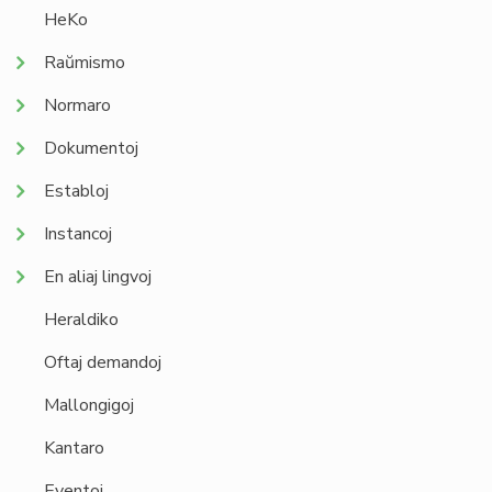
HeKo
Raŭmismo
Normaro
Dokumentoj
Establoj
Instancoj
En aliaj lingvoj
Heraldiko
Oftaj demandoj
Mallongigoj
Kantaro
Eventoj