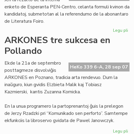
enketo de Esperanta PEN-Centro, celanta formuli kvinon da
kandidatoj, submetotan al la referendumo de la abonantaro
de Literatura Foiro.
Legu pli
pri
Se
ARKONES tre sukcesa en
kv
Pollando
po
la
No
Ekde la 21a de septembro
HeKo 339 6-A, 28 sep 07
pr
posttagmeze disvolviĝis
ARKONES en Poznano, tradicia arta rendevuo. Dum la
inaŭguro, kiun gvidis Elzbieta Malik kaj Tobiasz
Kazmierski, kantis Zuzanna Kornicka.
En la unua programero la partoprenantoj ĝuis la prelegon
de Jerzy Rzadzki pri “Komunikado sen perforto”. Samtempe
ekfunkciis la libroservo gvidata de Pawel Janowczyk.
Legu pli
pri