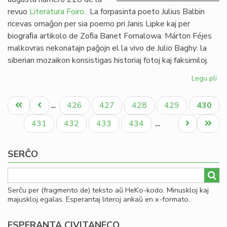
revuo
Literatura Foiro
. La forpasinta poeto Julius Balbin
ricevas omaĝon per sia poemo pri Janis Lipke kaj per
biograﬁa artikolo de Zoﬁa Banet Fornalowa. Márton Féjes
malkovras nekonatajn paĝojn el la vivo de Julio Baghy: la
siberian mozaikon konsistigas historiaj fotoj kaj faksimiloj.
Legu pli
pri
Lit
Pagination
Foi
Unua
Antaŭa
Paĝo
Paĝo
Paĝo
Paĝo
Aktual
426
427
428
429
430
…
22
paĝo
paĝo
paĝo
en
Paĝo
Paĝo
Paĝo
Paĝo
Next
Last
431
432
433
434
…
bu
page
page
SERĈO
Serĉu per (fragmento de) teksto aŭ HeKo-kodo. Minuskloj kaj
majuskloj egalas. Esperantaj literoj ankaŭ en x-formato.
ESPERANTA CIVITANECO