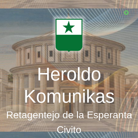
Skip
to
main
content
Heroldo
Komunikas
Retagentejo de la Esperanta
Civito