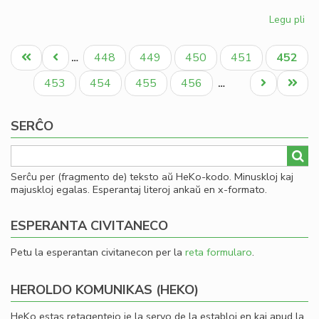
Legu pli
pri
Gio
Pagination
Sil
Unua
Antaŭa
Paĝo
Paĝo
Paĝo
Paĝo
Aktual
448
449
450
451
452
…
la
paĝo
paĝo
paĝo
la
Paĝo
Paĝo
Paĝo
Paĝo
Next
Last
453
454
455
456
…
Ko
page
page
SERĈO
Serĉu per (fragmento de) teksto aŭ HeKo-kodo. Minuskloj kaj
majuskloj egalas. Esperantaj literoj ankaŭ en x-formato.
ESPERANTA CIVITANECO
Petu la esperantan civitanecon per la
reta formularo
.
HEROLDO KOMUNIKAS (HEKO)
HeKo estas retagentejo je la servo de la establoj en kaj apud la