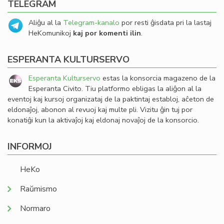
TELEGRAM
Aliĝu al la
Telegram-kanalo
por resti ĝisdata pri la lastaj
HeKomunikoj
kaj por komenti ilin
.
ESPERANTA KULTURSERVO
Esperanta Kulturservo
estas la konsorcia magazeno de la
Esperanta Civito. Tiu platformo ebligas la aliĝon al la
eventoj kaj kursoj organizataj de la paktintaj establoj, aĉeton de
eldonaĵoj, abonon al revuoj kaj multe pli. Vizitu ĝin tuj por
konatiĝi kun la aktivaĵoj kaj eldonaj novaĵoj de la konsorcio.
INFORMOJ
HeKo
Raŭmismo
Normaro