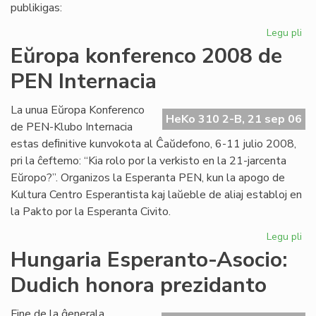
pri
publikigas:
alf
Legu pli
pri
Pri
Eŭropa konferenco 2008 de
Ivo
PEN Internacia
La
kaj
hu
La unua Eŭropa Konferenco
HeKo 310 2-B, 21 sep 06
la
de PEN-Klubo Internacia
estas deﬁnitive kunvokota al Ĉaŭdefono, 6-11 julio 2008,
pri la ĉeftemo: “Kia rolo por la verkisto en la 21-jarcenta
Eŭropo?”. Organizos la Esperanta PEN, kun la apogo de
Kultura Centro Esperantista kaj laŭeble de aliaj establoj en
la Pakto por la Esperanta Civito.
Legu pli
pri
Eŭ
Hungaria Esperanto-Asocio:
ko
Dudich honora prezidanto
20
de
PE
Fine de la ĝenerala