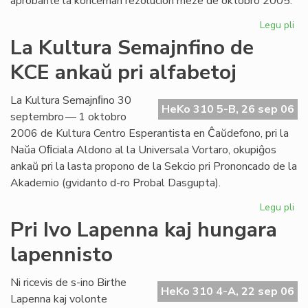
aprobante la koncernan rezolucion meze de oktobro 2005.
Legu pli
pri
Int
La Kultura Semajnfino de
Ta
KCE ankaŭ pri alfabetoj
de
la
Es
La Kultura Semajnﬁno 30
HeKo 310 5-B, 26 sep 06
Bib
septembro — 1 oktobro
2006 de Kultura Centro Esperantista en Ĉaŭdefono, pri la
Naŭa Oﬁciala Aldono al la Universala Vortaro, okupiĝos
ankaŭ pri la lasta propono de la Sekcio pri Prononcado de la
Akademio (gvidanto d-ro Probal Dasgupta).
Legu pli
pri
La
Pri Ivo Lapenna kaj hungara
Kul
lapennisto
Se
de
KC
Ni ricevis de s-ino Birthe
HeKo 310 4-A, 22 sep 06
an
Lapenna kaj volonte