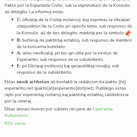
Pakto por la Esperanta Civito, sub la imprimaturo de la Konsulo
aŭ delegito. La informoj estas:
C:
oﬁcialaj de la Civitaj instancoj, kiuj esprimas la oﬁcialan
starpunkton de la Civito pri specifa temo, sub responso de
la Konsulo, aŭ de ties delegito, markitaj per la simbolo
.
B:
bultenaj de paktintaj establoj, sub responso de membro
de la koncerna komitato.
A:
alies neoﬁcialaj, pri kio ajn utila por la evoluo de
Esperantio, sub responso de la subskribinto.
E:
pri Eŭropaj institucioj kaj geopolitikaj novaĵoj, sub
responso de la subskribinto.
Eblas
sendi
artikolon
aŭ kontakti la redakcion tra
pakto
[ĉe]
esperantio
.
net
(pakto[at]esperantio[dot]net)
. Publikigo estas
rajto por esperantaj civitanoj kaj paktintaj establoj, laŭdiskrecia
por la ceteraj.
Eblas donaci monon por subteni nin pere de
Esperanta
Kulturservo
.
RSS-servo