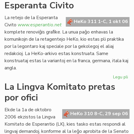
Esperanta Civito
kan
es
def
La retejo de la Esperanta
HeKo 311 1-C, 1 okt 06
Civito
www.esperantio.net
komplete renoviĝis graﬁke. La unua paĝo enhavas la
komunikojn de la retagentejo HeKo, kio estas pli praktika
por la legontaro kaj speciale por la gekolegoj el aliaj
redakcioj. La HeKo-arkivo estas konstruata. Same
konstruataj estas la variantoj en la franca, germana, itala kaj
angla.
Legu pli
pri
Re
La Lingva Komitato pretas
la
por ofici
ret
de
la
Ekde la 1a de oktobro
HeKo 310 8-C, 29 sep 06
Es
2006 ekzistos la Lingva
Civ
Komitato de Esperantio (LK), kies tasko estas respondi al
lingvaj demandoj, konforme al la leĝo aprobita de la Senato