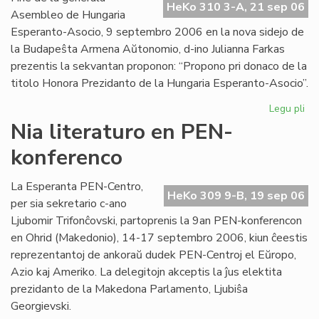
HeKo 310 3-A, 21 sep 06
Int
Asembleo de Hungaria
Esperanto-Asocio, 9 septembro 2006 en la nova sidejo de
la Budapeŝta Armena Aŭtonomio, d-ino Julianna Farkas
prezentis la sekvantan proponon: “Propono pri donaco de la
titolo Honora Prezidanto de la Hungaria Esperanto-Asocio”.
Legu pli
pri
Hu
Nia literaturo en PEN-
Es
konferenco
Aso
Du
ho
La Esperanta PEN-Centro,
HeKo 309 9-B, 19 sep 06
pr
per sia sekretario c-ano
Ljubomir Trifonĉovski, partoprenis la 9an PEN-konferencon
en Ohrid (Makedonio), 14-17 septembro 2006, kiun ĉeestis
reprezentantoj de ankoraŭ dudek PEN-Centroj el Eŭropo,
Azio kaj Ameriko. La delegitojn akceptis la ĵus elektita
prezidanto de la Makedona Parlamento, Ljubiŝa
Georgievski.