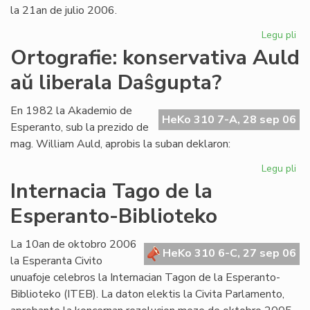
la 21an de julio 2006.
Legu pli
pri
La
Ortografie: konservativa Auld
Li
aŭ liberala Daŝgupta?
Ko
pr
po
En 1982 la Akademio de
HeKo 310 7-A, 28 sep 06
ofi
Esperanto, sub la prezido de
mag. William Auld, aprobis la suban deklaron:
Legu pli
pri
Ort
Internacia Tago de la
ko
Esperanto-Biblioteko
Au
aŭ
lib
La 10an de oktobro 2006
HeKo 310 6-C, 27 sep 06
Da
la Esperanta Civito
unuafoje celebros la Internacian Tagon de la Esperanto-
Biblioteko (ITEB). La daton elektis la Civita Parlamento,