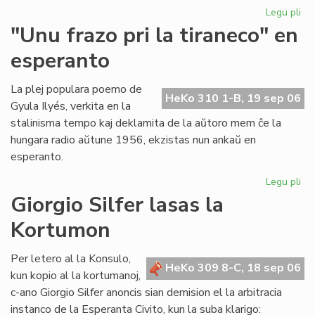
Legu pli
pri
Ni
"Unu frazo pri la tiraneco" en
lit
esperanto
en
PE
ko
La plej populara poemo de
HeKo 310 1-B, 19 sep 06
Gyula Ilyés, verkita en la
stalinisma tempo kaj deklamita de la aŭtoro mem ĉe la
hungara radio aŭtune 1956, ekzistas nun ankaŭ en
esperanto.
Legu pli
pri
"U
Giorgio Silfer lasas la
fra
Kortumon
pri
la
tir
Per letero al la Konsulo,
HeKo 309 8-C, 18 sep 06
en
kun kopio al la kortumanoj,
es
c-ano Giorgio Silfer anoncis sian demision el la arbitracia
instanco de la Esperanta Civito, kun la suba klarigo: