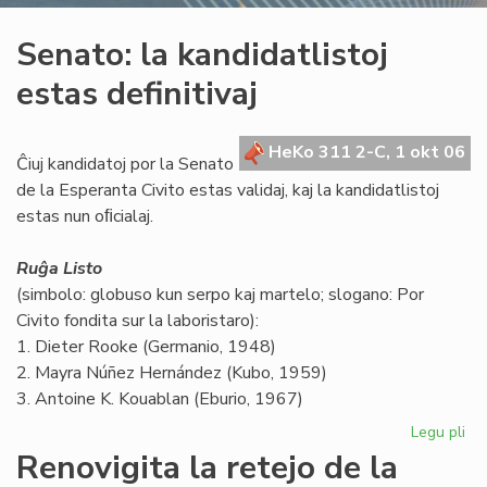
Senato: la kandidatlistoj
estas definitivaj
HeKo 311 2-C, 1 okt 06
Ĉiuj kandidatoj por la Senato
de la Esperanta Civito estas validaj, kaj la kandidatlistoj
estas nun oﬁcialaj.
Ruĝa Listo
(simbolo: globuso kun serpo kaj martelo; slogano: Por
Civito fondita sur la laboristaro):
1. Dieter Rooke (Germanio, 1948)
2. Mayra Núñez Hernández (Kubo, 1959)
3. Antoine K. Kouablan (Eburio, 1967)
Legu pli
pri
Se
Renovigita la retejo de la
la