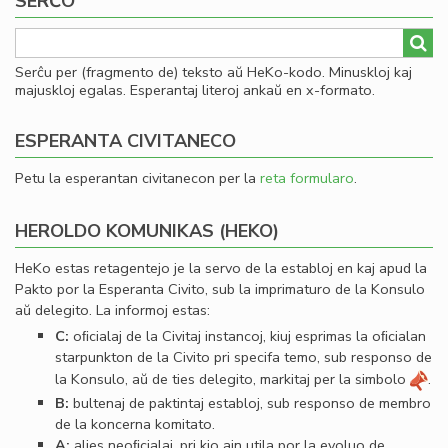
SERĈO
Serĉu per (fragmento de) teksto aŭ HeKo-kodo. Minuskloj kaj
majuskloj egalas. Esperantaj literoj ankaŭ en x-formato.
ESPERANTA CIVITANECO
Petu la esperantan civitanecon per la
reta formularo
.
HEROLDO KOMUNIKAS (HEKO)
HeKo estas retagentejo je la servo de la establoj en kaj apud la
Pakto por la Esperanta Civito, sub la imprimaturo de la Konsulo
aŭ delegito. La informoj estas:
C:
oﬁcialaj de la Civitaj instancoj, kiuj esprimas la oﬁcialan
starpunkton de la Civito pri specifa temo, sub responso de
la Konsulo, aŭ de ties delegito, markitaj per la simbolo
.
B:
bultenaj de paktintaj establoj, sub responso de membro
de la koncerna komitato.
A:
alies neoﬁcialaj, pri kio ajn utila por la evoluo de