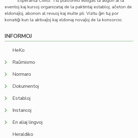
Esperanta Civito. Tiu platformo ebligas la aliĝon al la
eventoj kaj kursoj organizataj de la paktintaj establoj, aĉeton de
eldonaĵoj, abonon al revuoj kaj multe pli. Vizitu ĝin tuj por
konatiĝi kun la aktivaĵoj kaj eldonaj novaĵoj de la konsorcio.
INFORMOJ
HeKo
Raŭmismo
Normaro
Dokumentoj
Establoj
Instancoj
En aliaj lingvoj
Heraldiko