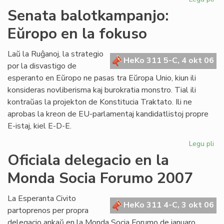
De
Senata balotkampanjo:
en
Eŭropo en la fokuso
AR
kiu
po
Laŭ la Ruĝanoj, la strategio
HeKo 311 5-C, 4 okt 06
Wi
por la disvastigo de
Au
esperanto en Eŭropo ne pasas tra Eŭropa Unio, kiun ili
konsideras novliberisma kaj burokratia monstro. Tial ili
kontraŭas la projekton de Konstitucia Traktato. Ili ne
aprobas la kreon de EU-parlamentaj kandidatlistoj propre
E-istaj, kiel E-D-E.
Legu pli
pri
Se
Oficiala delegacio en la
ba
Monda Socia Forumo 2007
Eŭ
en
la
La Esperanta Civito
HeKo 311 4-C, 3 okt 06
fo
partoprenos per propra
delegacio ankaŭ en la Monda Socia Forumo de januaro