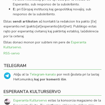
Esperantio, sub responso de la subskribinto.
E:
pri Eŭropaj institucioj kaj geopolitikaj novaĵoj, sub
responso de la subskribinto.
Eblas
sendi
artikolon
aŭ kontakti la redakcion tra
pakto
[ĉe]
esperantio
.
net
(pakto[at]esperantio[dot]net)
. Publikigo estas
rajto por esperantaj civitanoj kaj paktintaj establoj, laŭdiskrecia
por la ceteraj.
Eblas donaci monon por subteni nin pere de
Esperanta
Kulturservo
.
RSS-servo
TELEGRAM
Aliĝu al la
Telegram-kanalo
por resti ĝisdata pri la lastaj
HeKomunikoj
kaj por komenti ilin
.
ESPERANTA KULTURSERVO
Esperanta Kulturservo
estas la konsorcia magazeno de la