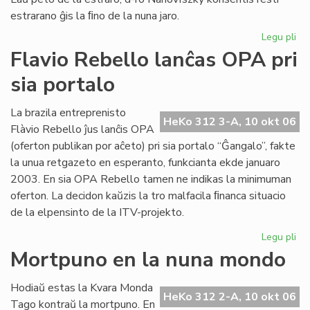
estrarano ĝis la ﬁno de la nuna jaro.
Legu pli
pri
Joz
Flavio Rebello lanĉas OPA pri
Ba
sia portalo
es
la
no
La brazila entreprenisto
HeKo 312 3-A, 10 okt 06
pr
Flàvio Rebello ĵus lanĉis OPA
de
(oferton publikan por aĉeto) pri sia portalo “Ĝangalo”, fakte
HE
la unua retgazeto en esperanto, funkcianta ekde januaro
2003. En sia OPA Rebello tamen ne indikas la minimuman
oferton. La decidon kaŭzis la tro malfacila ﬁnanca situacio
de la elpensinto de la ITV-projekto.
Legu pli
pri
Fla
Mortpuno en la nuna mondo
Re
la
Hodiaŭ estas la Kvara Monda
OP
HeKo 312 2-A, 10 okt 06
Tago kontraŭ la mortpuno. En
pri