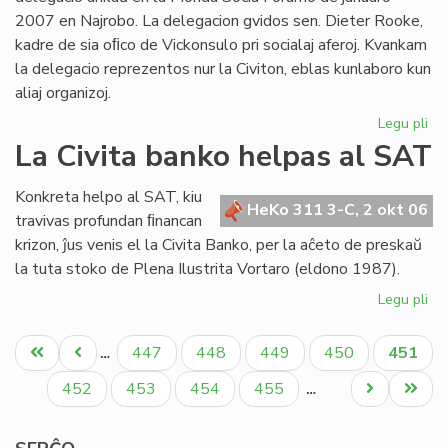
2007 en Najrobo. La delegacion gvidos sen. Dieter Rooke,
kadre de sia oﬁco de Vickonsulo pri socialaj aferoj. Kvankam
la delegacio reprezentos nur la Civiton, eblas kunlaboro kun
aliaj organizoj.
Legu pli
pri
Ofi
La Civita banko helpas al SAT
de
en
Konkreta helpo al SAT, kiu
la
HeKo 311 3-C, 2 okt 06
travivas profundan ﬁnancan
Mo
krizon, ĵus venis el la Civita Banko, per la aĉeto de preskaŭ
So
la tuta stoko de Plena Ilustrita Vortaro (eldono 1987).
Fo
20
Legu pli
pri
La
Pagination
Civ
Unua
Antaŭa
Paĝo
Paĝo
Paĝo
Paĝo
Aktual
447
448
449
450
451
…
ba
paĝo
paĝo
paĝo
he
Paĝo
Paĝo
Paĝo
Paĝo
Next
Last
452
453
454
455
…
al
page
page
SA