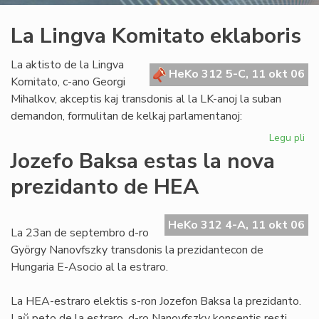
La Lingva Komitato eklaboris
La aktisto de la Lingva
HeKo 312 5-C, 11 okt 06
Komitato, c-ano Georgi
Mihalkov, akceptis kaj transdonis al la LK-anoj la suban
demandon, formulitan de kelkaj parlamentanoj:
Legu pli
pri
La
Jozefo Baksa estas la nova
Li
prezidanto de HEA
Ko
ekl
HeKo 312 4-A, 11 okt 06
La 23an de septembro d-ro
György Nanovfszky transdonis la prezidantecon de
Hungaria E-Asocio al la estraro.
La HEA-estraro elektis s-ron Jozefon Baksa la prezidanto.
Laŭ peto de la estraro, d-ro Nanovfszky konsentis resti