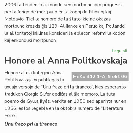
2006 la tendenco al mondo sen mortpuno iom progresis,
sia
per la forigo de mortpuno en la kodoj de Filipinoj kaj
por
Moldavio. Tiel la nombro de la ŝtatoj kie ne okazas
mortpuno kreskis ĝis 129. Aliﬂanke en Peruo kaj Pollando
la aŭtoritatoj inklinas konsideri la eblecon reformi la kodon
kaj enkonduki mortpunon.
Legu pli
pri
Mo
Honore al Anna Politkovskaja
en
la
Honore al nia kolegino Anna
nu
HeKo 312 1-A, 9 okt 06
Politkovskaja ni publikigas la
mo
unuajn versojn de “Unu frazo pri la tiraneco”, kies esperanto-
tradukon Giorgio Silfer dediĉas al ŝia memoro. La tuta
poemo de Gyula Ilyés, verkita en 1950 sed aperinta nur en
1956, estos legebla en la oktobra numero de “Literatura
Foiro”.
Unu frazo pri la tiraneco