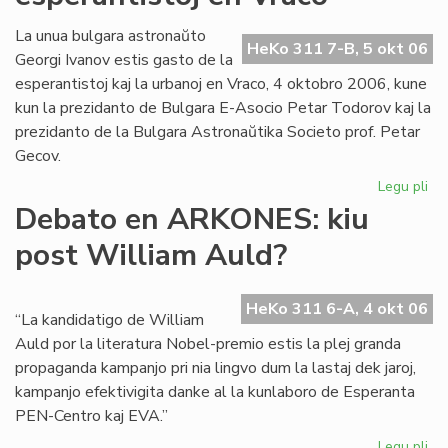
la
Kul
La unua bulgara astronaŭto
HeKo 311 7-B, 5 okt 06
Se
Georgi Ivanov estis gasto de la
de
esperantistoj kaj la urbanoj en Vraco, 4 oktobro 2006, kune
KC
kun la prezidanto de Bulgara E-Asocio Petar Todorov kaj la
prezidanto de la Bulgara Astronaŭtika Societo prof. Petar
Gecov.
Legu pli
pri
As
Debato en ARKONES: kiu
int
post William Auld?
esp
en
Vr
HeKo 311 6-A, 4 okt 06
“La kandidatigo de William
Auld por la literatura Nobel-premio estis la plej granda
propaganda kampanjo pri nia lingvo dum la lastaj dek jaroj,
kampanjo efektivigita danke al la kunlaboro de Esperanta
PEN-Centro kaj EVA.”
Legu pli
pri