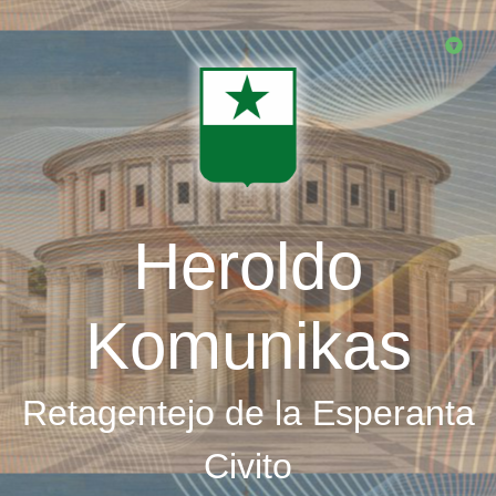
Skip
to
main
content
Heroldo
Komunikas
Retagentejo de la Esperanta
Civito