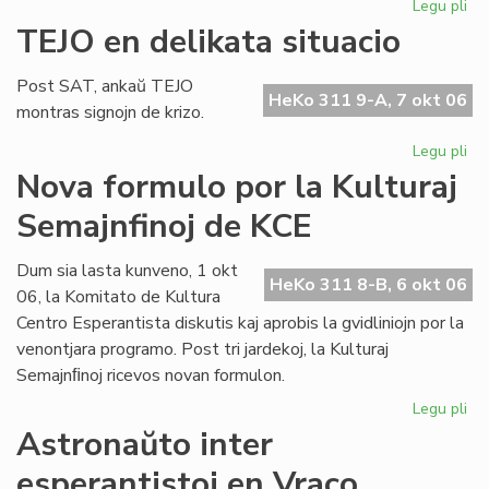
Legu pli
pri
Ho
TEJO en delikata situacio
al
An
Post SAT, ankaŭ TEJO
Pol
HeKo 311 9-A, 7 okt 06
montras signojn de krizo.
Legu pli
pri
TE
Nova formulo por la Kulturaj
en
Semajnfinoj de KCE
del
sit
Dum sia lasta kunveno, 1 okt
HeKo 311 8-B, 6 okt 06
06, la Komitato de Kultura
Centro Esperantista diskutis kaj aprobis la gvidliniojn por la
venontjara programo. Post tri jardekoj, la Kulturaj
Semajnﬁnoj ricevos novan formulon.
Legu pli
pri
No
Astronaŭto inter
fo
esperantistoj en Vraco
po