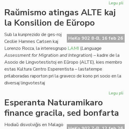
Legu pli
pri
Eki
Raŭmismo atingas ALTE kaj
su
la Konsilion de Eŭropo
la
du
EIE
Sub la kunprezido de ges-roj
HeKo 902 8-B, 16 feb 26
se
Cecilie Hamnes Carlsen kaj
pri
Lorenzo Rocca, la interesgrupo
LAMI
(
Language
lit
Assessment for Migration and Integration
) – kadre de la
Asocio de Lingvotestistoj en Eŭropo (ALTE), kies membro
estas Kultura Centro Esperentista – lastatempe
prilaboradas raporton pri la graveco de kono pri socio en la
diversaj lingvotestaj
Legu pli
pri
Ra
Esperanta Naturamikaro
at
finance gracila, sed bonfarta
AL
kaj
la
Hodiaŭ disvolviĝis en Malago
HeKo 902 7-B, 12 feb 26