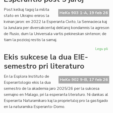
no
Un
Post kelkaj tagoj la milita
HeKo 903 1-A, 19 feb 26
De
stato en Ukrajno eniros la
kvinan jaron: en 2022 la Esperanta Civito, la Sennacieca kaj
la Junulara per diversakcentaj deklaroj kondamnis la agreson
de Rusio, dum la Universala vartis pekineskan sintenon; de
tiam la pozicioj restis la samaj.
Legu pli
pri
Mil
Ekis sukcese la dua EIE-
en
semestro pri literaturo
Ukr
sin
en
En la Esplora Instituto de
HeKo 902 9-B, 17 feb 26
Es
Esperantologio ekis la dua
po
semestro de la akademia jaro 2025/26 per la sukcesa
5
semajno en Malago, pri la esperanta literaturo. Ni dankas al
jar
Esperanta Naturamikaro kaj la proprietuloj pro la gastigado
en la naturamika Esperanto-Domo.