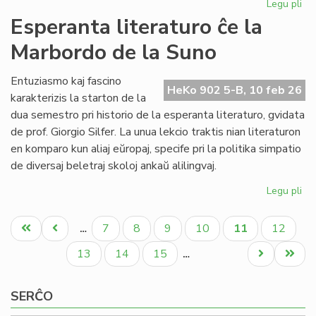
Legu pli
pri
NA
Esperanta literaturo ĉe la
en
Marbordo de la Suno
la
ke
de
Entuziasmo kaj fascino
HeKo 902 5-B, 10 feb 26
la
karakterizis la starton de la
IY
dua semestro pri historio de la esperanta literaturo, gvidata
ku
de prof. Giorgio Silfer. La unua lekcio traktis nian literaturon
en komparo kun aliaj eŭropaj, specife pri la politika simpatio
de diversaj beletraj skoloj ankaŭ alilingvaj.
Legu pli
pri
Es
Pagination
lit
Unua
Antaŭa
Paĝo
Paĝo
Paĝo
Paĝo
Aktuala
Paĝo
7
8
9
10
11
12
…
ĉe
paĝo
paĝo
paĝo
la
Paĝo
Paĝo
Paĝo
Next
Last
13
14
15
…
Ma
page
page
de
SERĈO
la
Su