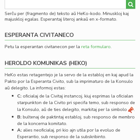
Serĉu per (fragmento de) teksto aŭ HeKo-kodo. Minuskloj kaj
majuskloj egalas. Esperantaj literoj ankaŭ en x-formato.
ESPERANTA CIVITANECO
Petu la esperantan civitanecon per la
reta formularo
.
HEROLDO KOMUNIKAS (HEKO)
HeKo estas retagentejo je la servo de la establoj en kaj apud la
Pakto por la Esperanta Civito, sub la imprimaturo de la Konsulo
aŭ delegito. La informoj estas:
C:
oﬁcialaj de la Civitaj instancoj, kiuj esprimas la oﬁcialan
starpunkton de la Civito pri specifa temo, sub responso de
la Konsulo, aŭ de ties delegito, markitaj per la simbolo
.
B:
bultenaj de paktintaj establoj, sub responso de membro
de la koncerna komitato.
A:
alies neoﬁcialaj, pri kio ajn utila por la evoluo de
Esperantio, sub responso de la subskribinto.