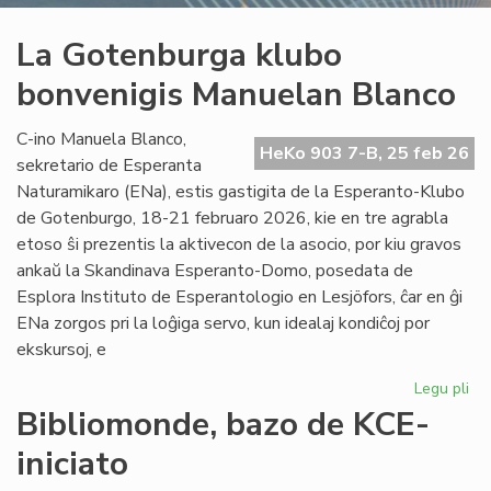
La Gotenburga klubo
bonvenigis Manuelan Blanco
C-ino Manuela Blanco,
HeKo 903 7-B, 25 feb 26
sekretario de Esperanta
Naturamikaro (ENa), estis gastigita de la Esperanto-Klubo
de Gotenburgo, 18-21 februaro 2026, kie en tre agrabla
etoso ŝi prezentis la aktivecon de la asocio, por kiu gravos
ankaŭ la Skandinava Esperanto-Domo, posedata de
Esplora Instituto de Esperantologio en Lesjöfors, ĉar en ĝi
ENa zorgos pri la loĝiga servo, kun idealaj kondiĉoj por
ekskursoj, e
Legu pli
pri
La
Bibliomonde, bazo de KCE-
Go
iniciato
kl
bo