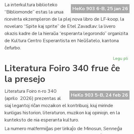
Ma
La interkultura biblioteko
HeKo 903 6-B, 25 jan 26
Bl
“Bibliomonde” estas la unua
ricevinta ekzempleron de la plej nova libro de LF-koop, la
novelaro “Spite kaj sprite” de Etel Zavadlav: la livero
okazis kadre de la hieraŭa “esperanta legorondo” organizita
de Kultura Centro Esperantista en Neŭŝatelo, kantona
ĉefurbo.
Legu pli
pri
Bi
Literatura Foiro 340 frue ĉe
ba
la presejo
de
KC
ini
Literatura Foiro n-ro 340
HeKo 903 5-B, 24 feb 26
(aprilo 2026) prezentas al
siaj legantoj riĉan mozaikon el kontribuoj, kiuj mirinde
kunligas historion, literaturon, muzikon kaj opiniojn, en la
kunteksto de nia esperanta kulturo.
La numero malfermiĝas per lirikaĵo de Minosun,
Senneĝa