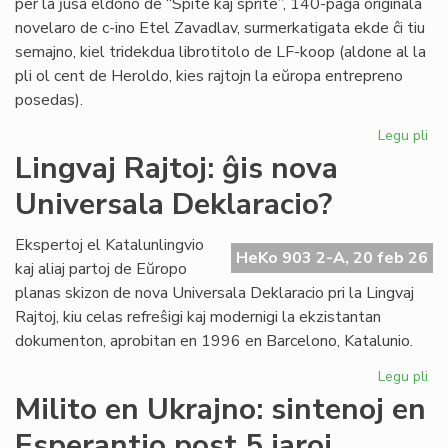
per la ĵusa eldono de “Spite kaj sprite”, 140-paĝa originala
novelaro de c-ino Etel Zavadlav, surmerkatigata ekde ĉi tiu
semajno, kiel tridekdua librotitolo de LF-koop (aldone al la
pli ol cent de Heroldo, kies rajtojn la eŭropa entrepreno
posedas).
Legu pli
pri
No
Lingvaj Rajtoj: ĝis nova
per
Universala Deklaracio?
en
la
ori
Ekspertoj el Katalunlingvio
HeKo 903 2-A, 20 feb 26
es
kaj aliaj partoj de Eŭropo
no
planas skizon de nova Universala Deklaracio pri la Lingvaj
Rajtoj, kiu celas refreŝigi kaj modernigi la ekzistantan
dokumenton, aprobitan en 1996 en Barcelono, Katalunio.
Legu pli
pri
Lin
Milito en Ukrajno: sintenoj en
Raj
Esperantio post 5 jaroj
ĝis