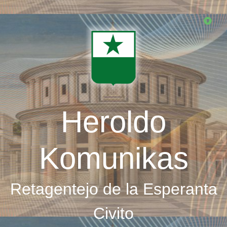
Skip
to
main
content
Heroldo
Komunikas
Retagentejo de la Esperanta
Civito