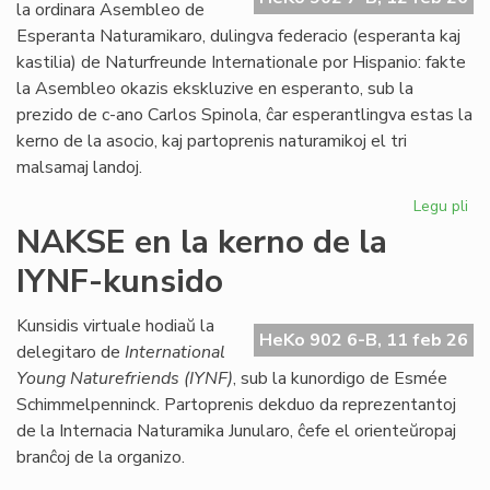
Kon
la ordinara Asembleo de
de
Esperanta Naturamikaro, dulingva federacio (esperanta kaj
Eŭ
kastilia) de Naturfreunde Internationale por Hispanio: fakte
la Asembleo okazis ekskluzive en esperanto, sub la
prezido de c-ano Carlos Spinola, ĉar esperantlingva estas la
kerno de la asocio, kaj partoprenis naturamikoj el tri
malsamaj landoj.
Legu pli
pri
Es
NAKSE en la kerno de la
Na
IYNF-kunsido
fi
gra
se
Kunsidis virtuale hodiaŭ la
HeKo 902 6-B, 11 feb 26
bo
delegitaro de
International
Young Naturefriends (IYNF)
, sub la kunordigo de Esmée
Schimmelpenninck. Partoprenis dekduo da reprezentantoj
de la Internacia Naturamika Junularo, ĉefe el orienteŭropaj
branĉoj de la organizo.