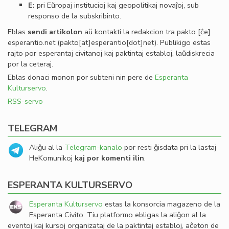
E:
pri Eŭropaj institucioj kaj geopolitikaj novaĵoj, sub
responso de la subskribinto.
Eblas
sendi
artikolon
aŭ kontakti la redakcion tra
pakto
[ĉe]
esperantio
.
net
(pakto[at]esperantio[dot]net)
. Publikigo estas
rajto por esperantaj civitanoj kaj paktintaj establoj, laŭdiskrecia
por la ceteraj.
Eblas donaci monon por subteni nin pere de
Esperanta
Kulturservo
.
RSS-servo
TELEGRAM
Aliĝu al la
Telegram-kanalo
por resti ĝisdata pri la lastaj
HeKomunikoj
kaj por komenti ilin
.
ESPERANTA KULTURSERVO
Esperanta Kulturservo
estas la konsorcia magazeno de la
Esperanta Civito. Tiu platformo ebligas la aliĝon al la
eventoj kaj kursoj organizataj de la paktintaj establoj, aĉeton de