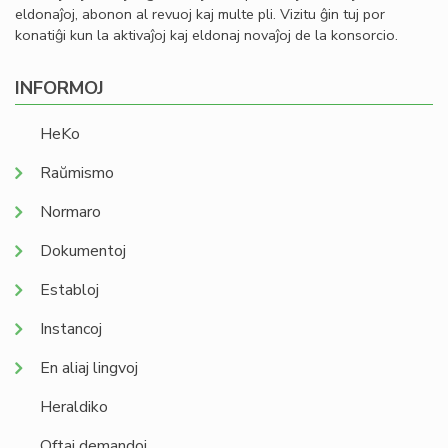
eldonaĵoj, abonon al revuoj kaj multe pli. Vizitu ĝin tuj por
konatiĝi kun la aktivaĵoj kaj eldonaj novaĵoj de la konsorcio.
INFORMOJ
HeKo
Raŭmismo
Normaro
Dokumentoj
Establoj
Instancoj
En aliaj lingvoj
Heraldiko
Oftaj demandoj