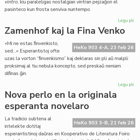
vintro
, kiu paraleligas nostalgian vintran pejzaĝon el
pasinteco kun frosta senviva nuntempo.
Legu pli
pri
Lit
Zamenhof kaj la Fina Venko
Foi
34
«Mi ne estas ﬁnvenkisto,
fru
HeKo 903 4-A, 23 feb 26
sed…» Esperantistoj ofte
ĉe
uzas la vorton “ﬁnvenkismo” kaj deklaras sin pli aŭ malpli
la
proksimaj al tiu nebula koncepto, sed preskaŭ neniam
pr
diﬁnas ĝin.
Legu pli
pri
Za
Nova perlo en la originala
kaj
esperanta novelaro
la
Fin
Ve
La tradicio subtena al
HeKo 903 3-B, 21 feb 26
intelekte dotitaj
esperantistinoj daŭras en Kooperativo de Literatura Foiro