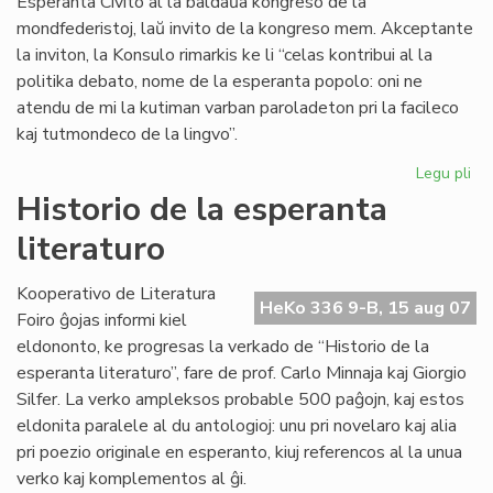
Esperanta Civito al la baldaŭa kongreso de la
mondfederistoj, laŭ invito de la kongreso mem. Akceptante
la inviton, la Konsulo rimarkis ke li “celas kontribui al la
politika debato, nome de la esperanta popolo: oni ne
atendu de mi la kutiman varban paroladeton pri la facileco
kaj tutmondeco de la lingvo”.
Legu pli
pri
La
Historio de la esperanta
Civ
literaturo
inv
de
la
Kooperativo de Literatura
HeKo 336 9-B, 15 aug 07
Mo
Foiro ĝojas informi kiel
eldononto, ke progresas la verkado de “Historio de la
esperanta literaturo”, fare de prof. Carlo Minnaja kaj Giorgio
Silfer. La verko ampleksos probable 500 paĝojn, kaj estos
eldonita paralele al du antologioj: unu pri novelaro kaj alia
pri poezio originale en esperanto, kiuj referencos al la unua
verko kaj komplementos al ĝi.