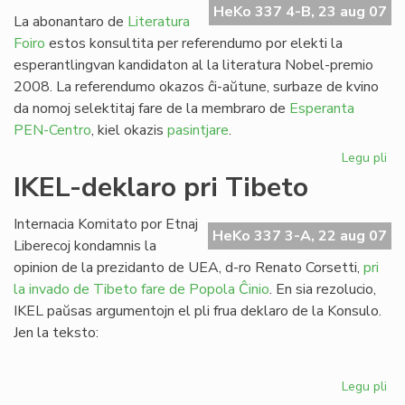
HeKo 337 4-B, 23 aug 07
la
La abonantaro de
Literatura
Se
Foiro
estos konsultita per referendumo por elekti la
esperantlingvan kandidaton al la literatura Nobel-premio
2008. La referendumo okazos ĉi-aŭtune, surbaze de kvino
da nomoj selektitaj fare de la membraro de
Esperanta
PEN-Centro
, kiel okazis
pasintjare
.
Legu pli
pri
PE
IKEL-deklaro pri Tibeto
As
ku
Internacia Komitato por Etnaj
int
HeKo 337 3-A, 22 aug 07
Liberecoj kondamnis la
dec
opinion de la prezidanto de UEA, d-ro Renato Corsetti,
pri
la invado de Tibeto fare de Popola Ĉinio
. En sia rezolucio,
IKEL paŭsas argumentojn el pli frua deklaro de la Konsulo.
Jen la teksto:
Legu pli
pri