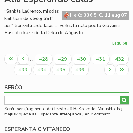
Se
de
“Sankta Laŭrenco, mi scias
la
HeKo 336 5-C, 11 aug 07
kial tiom da steloj tra l”
Es
aer” trankvila arde falas…” verkis la itala poeto Giovanni
Bib
Pascoli okaze de la Deka de Aŭgusto.
20
Legu pli
pri
Ali
Pagination
Es
Unua
Antaŭa
Paĝo
Paĝo
Paĝo
Paĝo
Aktual
428
429
430
431
432
…
eb
paĝo
paĝo
paĝo
Paĝo
Paĝo
Paĝo
Paĝo
Next
Last
433
434
435
436
…
page
page
SERĈO
Serĉu per (fragmento de) teksto aŭ HeKo-kodo. Minuskloj kaj
majuskloj egalas. Esperantaj literoj ankaŭ en x-formato.
ESPERANTA CIVITANECO