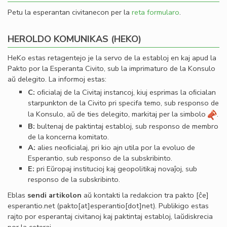
Petu la esperantan civitanecon per la
reta formularo
.
HEROLDO KOMUNIKAS (HEKO)
HeKo estas retagentejo je la servo de la establoj en kaj apud la
Pakto por la Esperanta Civito, sub la imprimaturo de la Konsulo
aŭ delegito. La informoj estas:
C:
oﬁcialaj de la Civitaj instancoj, kiuj esprimas la oﬁcialan
starpunkton de la Civito pri specifa temo, sub responso de
la Konsulo, aŭ de ties delegito, markitaj per la simbolo
.
B:
bultenaj de paktintaj establoj, sub responso de membro
de la koncerna komitato.
A:
alies neoﬁcialaj, pri kio ajn utila por la evoluo de
Esperantio, sub responso de la subskribinto.
E:
pri Eŭropaj institucioj kaj geopolitikaj novaĵoj, sub
responso de la subskribinto.
Eblas
sendi
artikolon
aŭ kontakti la redakcion tra
pakto
[ĉe]
esperantio
.
net
(pakto[at]esperantio[dot]net)
. Publikigo estas
rajto por esperantaj civitanoj kaj paktintaj establoj, laŭdiskrecia