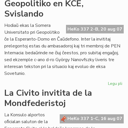
IKE
Geopolitiko en KCE,
de
Svislando
pri
Ti
Hodiaŭ ekas la Somera
HeKo 337 2-B, 20 aug 07
Universitato pri Geopolitiko
ĉe la Esperanto-Domo en Ĉaŭdefono. Inter la invititaj
prelegontoj estas du ambasadoroj kaj tri membroj de PEN
Internacia: bedaŭrinde ne ĉiuj ĉeestos, pro subitaj engaĝoj,
sed ekzemple c-ano d-ro György Nanovfszky liveris tre
interesan tekston pri la situacio kaj evoluo de eksa
Sovetunio.
Legu pli
pri
Geo
La Civito invitita de la
en
Mondfederistoj
KC
Sv
La Konsulo alportos
HeKo 337 1-C, 16 aug 07
oﬁcialan saluton de la