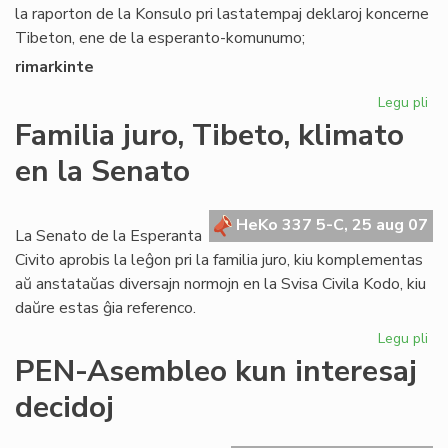
la raporton de la Konsulo pri lastatempaj deklaroj koncerne
Tibeton, ene de la esperanto-komunumo;
rimarkinte
Legu pli
pri
Se
Familia juro, Tibeto, klimato
rez
en la Senato
pri
Ti
HeKo 337 5-C, 25 aug 07
La Senato de la Esperanta
Civito aprobis la leĝon pri la familia juro, kiu komplementas
aŭ anstataŭas diversajn normojn en la Svisa Civila Kodo, kiu
daŭre estas ĝia referenco.
Legu pli
pri
Fam
PEN-Asembleo kun interesaj
jur
decidoj
Tib
kli
en