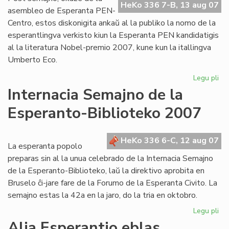
HeKo 336 7-B, 13 aug 07
al
asembleo de Esperanta PEN-
Cor
Centro, estos diskonigita ankaŭ al la publiko la nomo de la
esperantlingva verkisto kiun la Esperanta PEN kandidatigis
al la literatura Nobel-premio 2007, kune kun la itallingva
Umberto Eco.
Legu pli
pri
PE
Internacia Semajno de la
ka
Esperanto-Biblioteko 2007
po
lit
No
HeKo 336 6-C, 12 aug 07
La esperanta popolo
preparas sin al la unua celebrado de la Internacia Semajno
de la Esperanto-Biblioteko, laŭ la direktivo aprobita en
Bruselo ĉi-jare fare de la Forumo de la Esperanta Civito. La
semajno estas la 42a en la jaro, do la tria en oktobro.
Legu pli
pri
Int
Alia Esperantio eblas