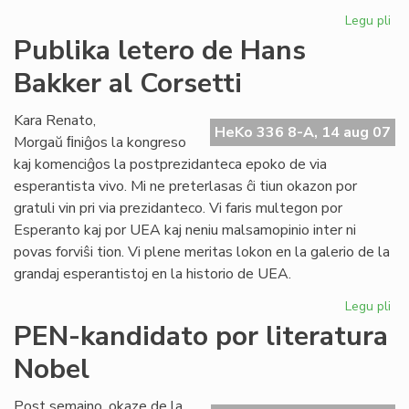
Legu pli
pri
His
Publika letero de Hans
de
Bakker al Corsetti
la
es
lit
Kara Renato,
HeKo 336 8-A, 14 aug 07
Morgaŭ ﬁniĝos la kongreso
kaj komenciĝos la postprezidanteca epoko de via
esperantista vivo. Mi ne preterlasas ĉi tiun okazon por
gratuli vin pri via prezidanteco. Vi faris multegon por
Esperanto kaj por UEA kaj neniu malsamopinio inter ni
povas forviŝi tion. Vi plene meritas lokon en la galerio de la
grandaj esperantistoj en la historio de UEA.
Legu pli
pri
Pub
PEN-kandidato por literatura
let
Nobel
de
Ha
Ba
Post semajno, okaze de la