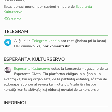
por la ceteraj.
Eblas donaci monon por subteni nin pere de
Esperanta
Kulturservo
.
RSS-servo
TELEGRAM
Aliĝu al la
Telegram-kanalo
por resti ĝisdata pri la lastaj
HeKomunikoj
kaj por komenti ilin
.
ESPERANTA KULTURSERVO
Esperanta Kulturservo
estas la konsorcia magazeno de la
Esperanta Civito. Tiu platformo ebligas la aliĝon al la
eventoj kaj kursoj organizataj de la paktintaj establoj, aĉeton de
eldonaĵoj, abonon al revuoj kaj multe pli. Vizitu ĝin tuj por
konatiĝi kun la aktivaĵoj kaj eldonaj novaĵoj de la konsorcio.
INFORMOJ