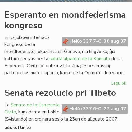
Esperanto en mondfederisma
kongreso
En la jubilea internacia
HeKo 337 7-C, 30 aug 07
kongreso de la
mondfederistoj, okazanta en Ĝenevo, nia lingvo kaj ĝia
kulturo ĉeestis per la
saluta alparolo de la Konsulo
de la
Esperanta Civito, oﬁciale invitita. Aliaj esperantistoj
partoprenas nur el Japanio, kadre de la Oomoto-delegacio.
Legu pli
pri
Es
Senata rezolucio pri Tibeto
en
mo
La
Senato de la Esperanta
ko
HeKo 337 6-C, 27 aug 07
Civito
, kunsidanta en Loklo
(Svislando) en ordinara sesio la 23an de aŭgusto 2007,
aŭskultinte