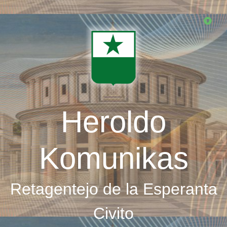
Skip
to
main
content
Heroldo
Komunikas
Retagentejo de la Esperanta
Civito