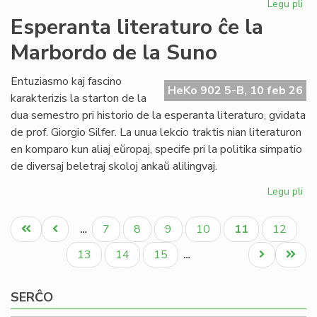
Legu pli
pri
NA
Esperanta literaturo ĉe la
en
Marbordo de la Suno
la
ke
de
Entuziasmo kaj fascino
HeKo 902 5-B, 10 feb 26
la
karakterizis la starton de la
IY
dua semestro pri historio de la esperanta literaturo, gvidata
ku
de prof. Giorgio Silfer. La unua lekcio traktis nian literaturon
en komparo kun aliaj eŭropaj, specife pri la politika simpatio
de diversaj beletraj skoloj ankaŭ alilingvaj.
Legu pli
pri
Es
Pagination
lit
Unua
Antaŭa
Paĝo
Paĝo
Paĝo
Paĝo
Aktuala
Paĝo
7
8
9
10
11
12
…
ĉe
paĝo
paĝo
paĝo
la
Paĝo
Paĝo
Paĝo
Next
Last
13
14
15
…
Ma
page
page
de
SERĈO
la
Su