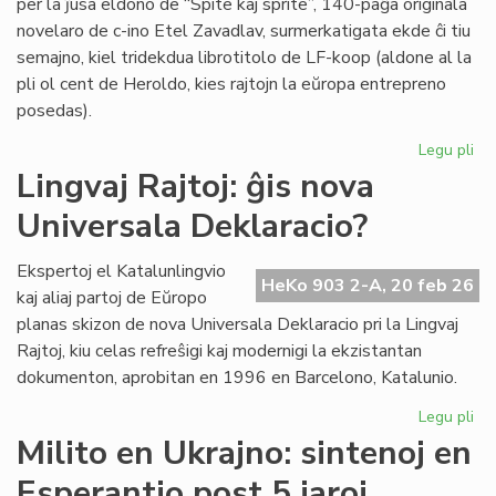
per la ĵusa eldono de “Spite kaj sprite”, 140-paĝa originala
novelaro de c-ino Etel Zavadlav, surmerkatigata ekde ĉi tiu
semajno, kiel tridekdua librotitolo de LF-koop (aldone al la
pli ol cent de Heroldo, kies rajtojn la eŭropa entrepreno
posedas).
Legu pli
pri
No
Lingvaj Rajtoj: ĝis nova
per
Universala Deklaracio?
en
la
ori
Ekspertoj el Katalunlingvio
HeKo 903 2-A, 20 feb 26
es
kaj aliaj partoj de Eŭropo
no
planas skizon de nova Universala Deklaracio pri la Lingvaj
Rajtoj, kiu celas refreŝigi kaj modernigi la ekzistantan
dokumenton, aprobitan en 1996 en Barcelono, Katalunio.
Legu pli
pri
Lin
Milito en Ukrajno: sintenoj en
Raj
Esperantio post 5 jaroj
ĝis