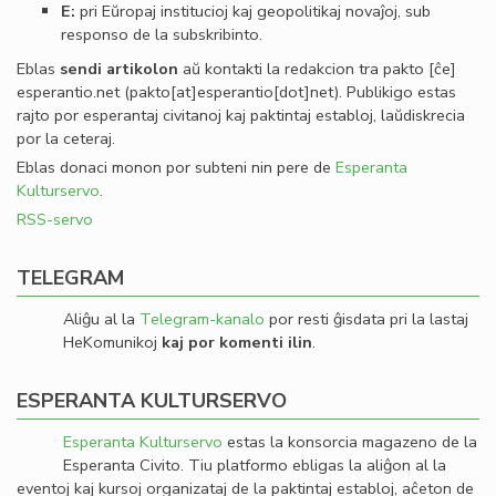
E:
pri Eŭropaj institucioj kaj geopolitikaj novaĵoj, sub
responso de la subskribinto.
Eblas
sendi
artikolon
aŭ kontakti la redakcion tra
pakto
[ĉe]
esperantio
.
net
(pakto[at]esperantio[dot]net)
. Publikigo estas
rajto por esperantaj civitanoj kaj paktintaj establoj, laŭdiskrecia
por la ceteraj.
Eblas donaci monon por subteni nin pere de
Esperanta
Kulturservo
.
RSS-servo
TELEGRAM
Aliĝu al la
Telegram-kanalo
por resti ĝisdata pri la lastaj
HeKomunikoj
kaj por komenti ilin
.
ESPERANTA KULTURSERVO
Esperanta Kulturservo
estas la konsorcia magazeno de la
Esperanta Civito. Tiu platformo ebligas la aliĝon al la
eventoj kaj kursoj organizataj de la paktintaj establoj, aĉeton de