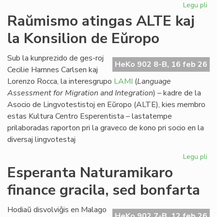
Legu pli
pri
Eki
Raŭmismo atingas ALTE kaj
su
la Konsilion de Eŭropo
la
du
EIE
Sub la kunprezido de ges-roj
HeKo 902 8-B, 16 feb 26
se
Cecilie Hamnes Carlsen kaj
pri
Lorenzo Rocca, la interesgrupo
LAMI
(
Language
lit
Assessment for Migration and Integration
) – kadre de la
Asocio de Lingvotestistoj en Eŭropo (ALTE), kies membro
estas Kultura Centro Esperentista – lastatempe
prilaboradas raporton pri la graveco de kono pri socio en la
diversaj lingvotestaj
Legu pli
pri
Ra
Esperanta Naturamikaro
at
finance gracila, sed bonfarta
AL
kaj
la
Hodiaŭ disvolviĝis en Malago
HeKo 902 7-B, 12 feb 26