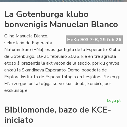
La Gotenburga klubo
bonvenigis Manuelan Blanco
C-ino Manuela Blanco,
HeKo 903 7-B, 25 feb 26
sekretario de Esperanta
Naturamikaro (ENa), estis gastigita de la Esperanto-Klubo
de Gotenburgo, 18-21 februaro 2026, kie en tre agrabla
etoso ŝi prezentis la aktivecon de la asocio, por kiu gravos
ankaŭ la Skandinava Esperanto-Domo, posedata de
Esplora Instituto de Esperantologio en Lesjöfors, ĉar en ĝi
ENa zorgos pri la loĝiga servo, kun idealaj kondiĉoj por
ekskursoj, e
Legu pli
pri
La
Bibliomonde, bazo de KCE-
Go
iniciato
kl
bo