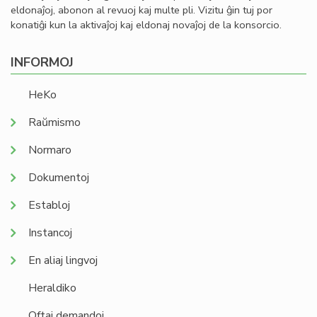
eldonaĵoj, abonon al revuoj kaj multe pli. Vizitu ĝin tuj por
konatiĝi kun la aktivaĵoj kaj eldonaj novaĵoj de la konsorcio.
INFORMOJ
HeKo
Raŭmismo
Normaro
Dokumentoj
Establoj
Instancoj
En aliaj lingvoj
Heraldiko
Oftaj demandoj