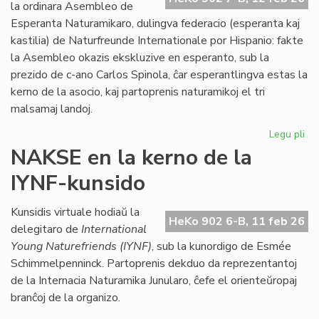
Kon
la ordinara Asembleo de
de
Esperanta Naturamikaro, dulingva federacio (esperanta kaj
Eŭ
kastilia) de Naturfreunde Internationale por Hispanio: fakte
la Asembleo okazis ekskluzive en esperanto, sub la
prezido de c-ano Carlos Spinola, ĉar esperantlingva estas la
kerno de la asocio, kaj partoprenis naturamikoj el tri
malsamaj landoj.
Legu pli
pri
Es
NAKSE en la kerno de la
Na
IYNF-kunsido
fi
gra
se
Kunsidis virtuale hodiaŭ la
HeKo 902 6-B, 11 feb 26
bo
delegitaro de
International
Young Naturefriends (IYNF)
, sub la kunordigo de Esmée
Schimmelpenninck. Partoprenis dekduo da reprezentantoj
de la Internacia Naturamika Junularo, ĉefe el orienteŭropaj
branĉoj de la organizo.