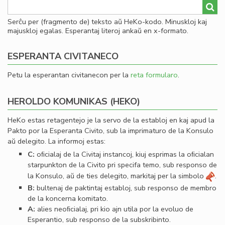
Serĉu per (fragmento de) teksto aŭ HeKo-kodo. Minuskloj kaj
majuskloj egalas. Esperantaj literoj ankaŭ en x-formato.
ESPERANTA CIVITANECO
Petu la esperantan civitanecon per la
reta formularo
.
HEROLDO KOMUNIKAS (HEKO)
HeKo estas retagentejo je la servo de la establoj en kaj apud la
Pakto por la Esperanta Civito, sub la imprimaturo de la Konsulo
aŭ delegito. La informoj estas:
C:
oﬁcialaj de la Civitaj instancoj, kiuj esprimas la oﬁcialan
starpunkton de la Civito pri specifa temo, sub responso de
la Konsulo, aŭ de ties delegito, markitaj per la simbolo
.
B:
bultenaj de paktintaj establoj, sub responso de membro
de la koncerna komitato.
A:
alies neoﬁcialaj, pri kio ajn utila por la evoluo de
Esperantio, sub responso de la subskribinto.