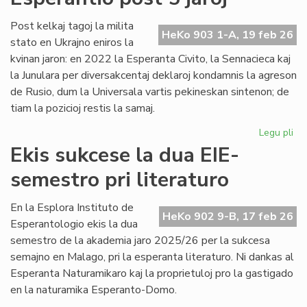
no
Un
Post kelkaj tagoj la milita
HeKo 903 1-A, 19 feb 26
De
stato en Ukrajno eniros la
kvinan jaron: en 2022 la Esperanta Civito, la Sennacieca kaj
la Junulara per diversakcentaj deklaroj kondamnis la agreson
de Rusio, dum la Universala vartis pekineskan sintenon; de
tiam la pozicioj restis la samaj.
Legu pli
pri
Mil
Ekis sukcese la dua EIE-
en
semestro pri literaturo
Ukr
sin
en
En la Esplora Instituto de
HeKo 902 9-B, 17 feb 26
Es
Esperantologio ekis la dua
po
semestro de la akademia jaro 2025/26 per la sukcesa
5
semajno en Malago, pri la esperanta literaturo. Ni dankas al
jar
Esperanta Naturamikaro kaj la proprietuloj pro la gastigado
en la naturamika Esperanto-Domo.