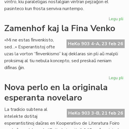
vintro
, kiu paraleligas nostalgian vintran pejzaĝon el
pasinteco kun frosta senviva nuntempo.
Legu pli
pri
Lit
Zamenhof kaj la Fina Venko
Foi
34
«Mi ne estas ﬁnvenkisto,
fru
HeKo 903 4-A, 23 feb 26
sed…» Esperantistoj ofte
ĉe
uzas la vorton “ﬁnvenkismo” kaj deklaras sin pli aŭ malpli
la
proksimaj al tiu nebula koncepto, sed preskaŭ neniam
pr
diﬁnas ĝin.
Legu pli
pri
Za
Nova perlo en la originala
kaj
esperanta novelaro
la
Fin
Ve
La tradicio subtena al
HeKo 903 3-B, 21 feb 26
intelekte dotitaj
esperantistinoj daŭras en Kooperativo de Literatura Foiro