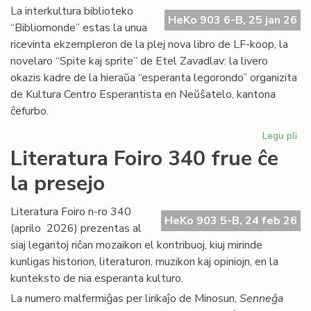
Ma
La interkultura biblioteko
HeKo 903 6-B, 25 jan 26
Bl
“Bibliomonde” estas la unua
ricevinta ekzempleron de la plej nova libro de LF-koop, la
novelaro “Spite kaj sprite” de Etel Zavadlav: la livero
okazis kadre de la hieraŭa “esperanta legorondo” organizita
de Kultura Centro Esperantista en Neŭŝatelo, kantona
ĉefurbo.
Legu pli
pri
Bi
Literatura Foiro 340 frue ĉe
ba
la presejo
de
KC
ini
Literatura Foiro n-ro 340
HeKo 903 5-B, 24 feb 26
(aprilo 2026) prezentas al
siaj legantoj riĉan mozaikon el kontribuoj, kiuj mirinde
kunligas historion, literaturon, muzikon kaj opiniojn, en la
kunteksto de nia esperanta kulturo.
La numero malfermiĝas per lirikaĵo de Minosun,
Senneĝa