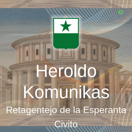
Skip
to
main
content
Heroldo
Komunikas
Retagentejo de la Esperanta
Civito