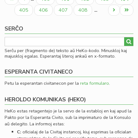
se
paĝo
paĝo
paĝo
en
Paĝo
Paĝo
Paĝo
Paĝo
Next
Last
405
406
407
408
…
He
page
page
21
SERĈO
Serĉu per (fragmento de) teksto aŭ HeKo-kodo. Minuskloj kaj
majuskloj egalas. Esperantaj literoj ankaŭ en x-formato.
ESPERANTA CIVITANECO
Petu la esperantan civitanecon per la
reta formularo
.
HEROLDO KOMUNIKAS (HEKO)
HeKo estas retagentejo je la servo de la establoj en kaj apud la
Pakto por la Esperanta Civito, sub la imprimaturo de la Konsulo
aŭ delegito. La informoj estas:
C:
oﬁcialaj de la Civitaj instancoj, kiuj esprimas la oﬁcialan