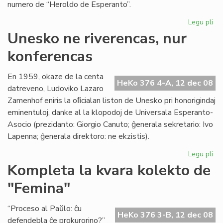
numero de “Heroldo de Esperanto”.
Legu pli
pri
Vi
Unesko ne riverencas, nur
sal
konferencas
po
la
KC
En 1959, okaze de la centa
HeKo 376 4-A, 12 dec 08
fes
datreveno, Ludoviko Lazaro
Zamenhof eniris la oﬁcialan liston de Unesko pri honorigindaj
eminentuloj, danke al la klopodoj de Universala Esperanto-
Asocio (prezidanto: Giorgio Canuto; ĝenerala sekretario: Ivo
Lapenna; ĝenerala direktoro: ne ekzistis).
Legu pli
pri
Un
Kompleta la kvara kolekto de
ne
"Femina"
riv
nu
ko
“Proceso al Paŭlo: ĉu
HeKo 376 3-B, 12 dec 08
defendebla ĉe prokurorino?”