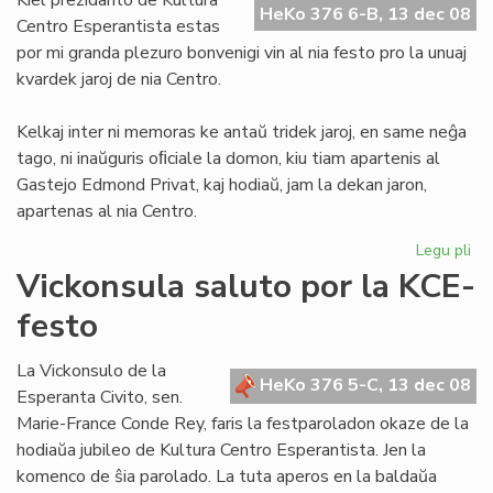
Kiel prezidanto de Kultura
HeKo 376 6-B, 13 dec 08
55
Centro Esperantista estas
por mi granda plezuro bonvenigi vin al nia festo pro la unuaj
kvardek jaroj de nia Centro.
Kelkaj inter ni memoras ke antaŭ tridek jaroj, en same neĝa
tago, ni inaŭguris oﬁciale la domon, kiu tiam apartenis al
Gastejo Edmond Privat, kaj hodiaŭ, jam la dekan jaron,
apartenas al nia Centro.
Legu pli
pri
KC
Vickonsula saluto por la KCE-
40
festo
jar
sal
de
La Vickonsulo de la
HeKo 376 5-C, 13 dec 08
la
Esperanta Civito, sen.
pr
Marie-France Conde Rey, faris la festparoladon okaze de la
hodiaŭa jubileo de Kultura Centro Esperantista. Jen la
komenco de ŝia parolado. La tuta aperos en la baldaŭa