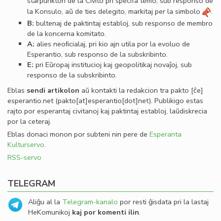
starpunkton de la Civito pri specifa temo, sub responso de
la Konsulo, aŭ de ties delegito, markitaj per la simbolo
.
B:
bultenaj de paktintaj establoj, sub responso de membro
de la koncerna komitato.
A:
alies neoﬁcialaj, pri kio ajn utila por la evoluo de
Esperantio, sub responso de la subskribinto.
E:
pri Eŭropaj institucioj kaj geopolitikaj novaĵoj, sub
responso de la subskribinto.
Eblas
sendi
artikolon
aŭ kontakti la redakcion tra
pakto
[ĉe]
esperantio
.
net
(pakto[at]esperantio[dot]net)
. Publikigo estas
rajto por esperantaj civitanoj kaj paktintaj establoj, laŭdiskrecia
por la ceteraj.
Eblas donaci monon por subteni nin pere de
Esperanta
Kulturservo
.
RSS-servo
TELEGRAM
Aliĝu al la
Telegram-kanalo
por resti ĝisdata pri la lastaj
HeKomunikoj
kaj por komenti ilin
.