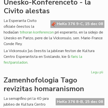
Unesko-Konferenceto - la
un
Civito alestas
jar
da
kul
La Esperanta Civito
HeKo 376 9-C, 15 dec 08
en
oﬁciale ĉeestos la
es
hodiaŭan
trihoran konferencon
pri esperanto, en la sidejo de
Unesko en Parizo, pere de la Vickonsulo, sen. Marie-France
Conde Rey.
La Vickonsulo ĵus ĉeestis la jubilean feston de Kultura
Centro Esperantista en Svislando, kie ŝi
faris la
festparoladon
.
Legu pli
pri
Un
Zamenhofologia Tago
Ko
revizitas homaranismon
-
la
Civ
La semajnﬁno pri la 40-jara
HeKo 376 8-B, 15 dec 08
al
jubileo de Kultura Centro