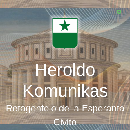
Skip
to
main
content
Heroldo
Komunikas
Retagentejo de la Esperanta
Civito