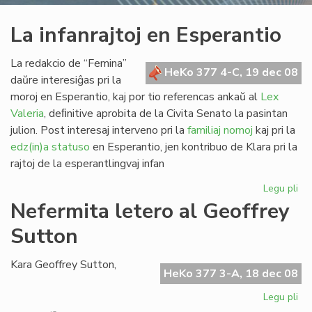
La infanrajtoj en Esperantio
La redakcio de “Femina”
HeKo 377 4-C, 19 dec 08
daŭre interesiĝas pri la
moroj en Esperantio, kaj por tio referencas ankaŭ al
Lex
Valeria
, deﬁnitive aprobita de la Civita Senato la pasintan
julion. Post interesaj interveno pri la
familiaj nomoj
kaj pri la
edz(in)a statuso
en Esperantio, jen kontribuo de Klara pri la
rajtoj de la esperantlingvaj infan
Legu pli
pri
La
Nefermita letero al Geoffrey
inf
Sutton
en
Es
Kara Geoffrey Sutton,
HeKo 377 3-A, 18 dec 08
Legu pli
pri
Ne