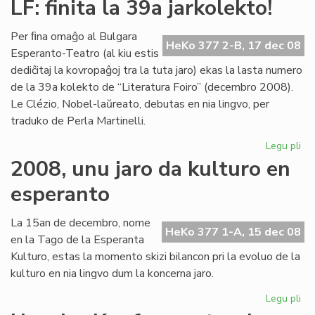
LF: finita la 39a jarkolekto!
let
al
Per ﬁna omaĝo al Bulgara
Ge
HeKo 377 2-B, 17 dec 08
Esperanto-Teatro (al kiu estis
Su
dediĉitaj la kovropaĝoj tra la tuta jaro) ekas la lasta numero
de la 39a kolekto de “Literatura Foiro” (decembro 2008).
Le Clézio, Nobel-laŭreato, debutas en nia lingvo, per
traduko de Perla Martinelli.
Legu pli
pri
LF:
2008, unu jaro da kulturo en
fin
esperanto
la
39
jar
La 15an de decembro, nome
HeKo 377 1-A, 15 dec 08
en la Tago de la Esperanta
Kulturo, estas la momento skizi bilancon pri la evoluo de la
kulturo en nia lingvo dum la koncerna jaro.
Legu pli
pri
20