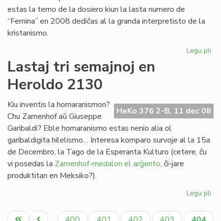
estas la temo de la dosiero kiun la lasta numero de
“Femina” en 2008 dediĉas al la granda interpretisto de la
kristanismo.
Legu pli
pri
Ko
Lastaj tri semajnoj en
la
Heroldo 2130
kv
ko
de
Kiu inventis la homaranismon?
HeKo 376 2-B, 11 dec 08
"F
Chu Zamenhof aŭ Giuseppe
Garibaldi? Eble homaranismo estas nenio alia ol
garibaldigita hilelismo… Interesa komparo survoje al la 15a
de Decembro, la Tago de la Esperanta Kulturo (cetere, ĉu
vi posedas la
Zamenhof-medalon el arĝento
, ĉi-jare
produktitan en Meksiko?).
Legu pli
pri
Las
Pagination
tri
Unua
Antaŭa
Paĝo
Paĝo
Paĝo
Paĝo
Aktual
400
401
402
403
404
…