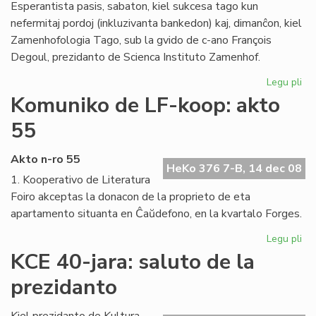
Esperantista pasis, sabaton, kiel sukcesa tago kun
nefermitaj pordoj (inkluzivanta bankedon) kaj, dimanĉon, kiel
Zamenhofologia Tago, sub la gvido de c-ano François
Degoul, prezidanto de Scienca Instituto Zamenhof.
Legu pli
pri
Za
Komuniko de LF-koop: akto
Ta
55
rev
ho
Akto n-ro 55
HeKo 376 7-B, 14 dec 08
1. Kooperativo de Literatura
Foiro akceptas la donacon de la proprieto de eta
apartamento situanta en Ĉaŭdefono, en la kvartalo Forges.
Legu pli
pri
Ko
KCE 40-jara: saluto de la
de
prezidanto
LF-
ko
ak